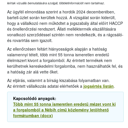
leírtak vizuális bemutatására szolgál, többletinformációt nem tartalmaz.
Az ügyfél elmondása szerint a hordók 2024 decemberében,
bartell-üzlet során kerültek hozzá. A vizsgálat során kiderült,
hogy a vállalkozó nem működtet a jogszabály által előírt HACCP
és önellenőrzési rendszert. Állati melléktermék elszállítására
vonatkozó szerződéssel szintén nem rendelkezik, és a rágcsáló-
és rovarirtás sem igazolt.
Az ellenőrzésen feltárt hiányosságok alapján a hatóság
valamennyi tételt, több mint 55 tonna ismeretlen eredetű
élelmiszert kivont a forgalomból. Az érintett termékek nem
kerülhetnek kereskedelmi forgalomba, nem használhatók fel, és
a hatóság zár alá vette őket.
Az eljárás, valamint a bírság kiszabása folyamatban van.
Az érintett vállalkozás adatai elérhetőek a
jogsértés listán
.
Kapcsolódó anyagok:
Több mint 55 tonna ismeretlen eredetű mézet vont ki
a forgalomból a Nébih című közlemény letölthető
formátumban (docx)