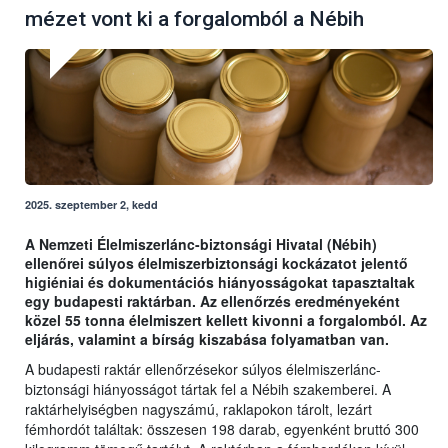
mézet vont ki a forgalomból a Nébih
2025. szeptember 2, kedd
A Nemzeti Élelmiszerlánc-biztonsági Hivatal (Nébih)
ellenőrei súlyos élelmiszerbiztonsági kockázatot jelentő
higiéniai és dokumentációs hiányosságokat tapasztaltak
egy budapesti raktárban. Az ellenőrzés eredményeként
közel 55 tonna élelmiszert kellett kivonni a forgalomból. Az
eljárás, valamint a bírság kiszabása folyamatban van.
A budapesti raktár ellenőrzésekor súlyos élelmiszerlánc-
biztonsági hiányosságot tártak fel a Nébih szakemberei. A
raktárhelyiségben nagyszámú, raklapokon tárolt, lezárt
fémhordót találtak: összesen 198 darab, egyenként bruttó 300