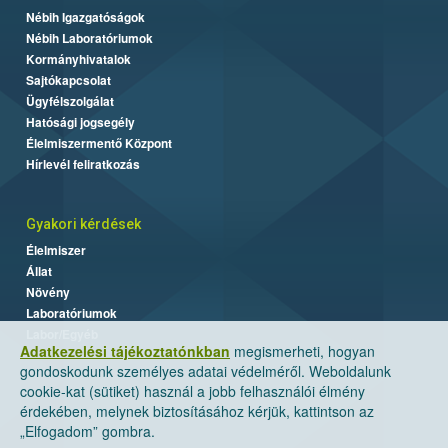
Nébih Igazgatóságok
Nébih Laboratóriumok
Kormányhivatalok
Sajtókapcsolat
Ügyfélszolgálat
Hatósági jogsegély
Élelmiszermentő Központ
Hírlevél feliratkozás
Gyakori kérdések
Élelmiszer
Állat
Növény
Laboratóriumok
Labor/Egyéb
Adatkezelési tájékoztatónkban
megismerheti, hogyan
gondoskodunk személyes adatai védelméről. Weboldalunk
cookie-kat (sütiket) használ a jobb felhasználói élmény
érdekében, melynek biztosításához kérjük, kattintson az
„Elfogadom” gombra.