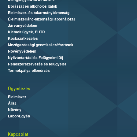
Borászat és alkoholos italok
Élelmiszer- és takarmánybiztonság
Élelmiszerlánc-biztonsági laborhálózat
Járványvédelem
Kiemelt ügyek, EUTR
Kockázatkezelés
Mezőgazdasági genetikai erőforrások
Növényvédelem
Nyilvántartási és Felügyeleti Díj
Rendszerszervezés és felügyelet
Termékpálya-ellenőrzés
Ügyintézés
Élelmiszer
Állat
Növény
Labor/Egyéb
Kapcsolat