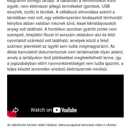
kilogramm tömegű tartályt. A raktárban a fémhordókon kívül
egyéb, nem élelmiszer jellegű termékeket (gombok, USB
elosztók, izzók) is tároltak. A vállalkozó elmondása szerint a
tárolókban méz volt, egy véletlenszerűen kiválasztott fémhordót
felnyitva abban valóban méznek tűnő, kissé kikristályosodott
anyag volt található. A hordókon azonban gyártói címke nem
szerepelt, tetejükön filccel írt sorszám oldalukon alul és felül
nyomtatott számkód volt található, amelyek közül a felső
számsor jelentését az ügyfél sem tudta megmagyarázni. Az
általa bemutatott dokumentumok nem tartalmaztak olyan adatot,
amely a tartályokon lévő jelölésekkel megfeleltethető lenne, így
a jogszabályban előírt nyomonkövetőséget nem tudta igazolni, a
teljes készlet ismeretlen eredetű élelmiszernek minősül.
Az ellenőrzés közben feltárt hibákat, hiányosságokat bemutató videó a cikkben