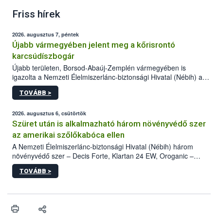
Friss hírek
2026. augusztus 7, péntek
Újabb vármegyében jelent meg a kőrisrontó
karcsúdíszbogár
Újabb területen, Borsod-Abaúj-Zemplén vármegyében is
igazolta a Nemzeti Élelmiszerlánc-biztonsági Hivatal (Nébih) a
kőrisrontó karcsúdíszbogár (Agrilus planipennis) jelenlétét. A
TOVÁBB >
kártevőt nem csak színcsapdában találták meg, de már fertőzött
fában is azonosították. A növényvédelmi szakemberek folytatják
az intenzív felderítést, emellett az intézkedéseket a szlovák
2026. augusztus 6, csütörtök
hatósággal is összehangolják a terjedés megállítása érdekében.
Szüret után is alkalmazható három növényvédő szer
az amerikai szőlőkabóca ellen
A Nemzeti Élelmiszerlánc-biztonsági Hivatal (Nébih) három
növényvédő szer – Decis Forte, Klartan 24 EW, Oroganic –
engedélyokiratát módosította, így azok a szüretet követően,
TOVÁBB >
egészen a vesszőérettség (BBCH 91) stádiumáig
felhasználhatóak a szőlőben. A kiterjesztések célja, hogy a korai
érésű szőlőkben is legyen lehetőség a károsító elleni további
védekezésre. Az Oroganic készítmény kis kiszerelésben kiskerti
felhasználók számára is elérhető és ökológiai termesztésben is