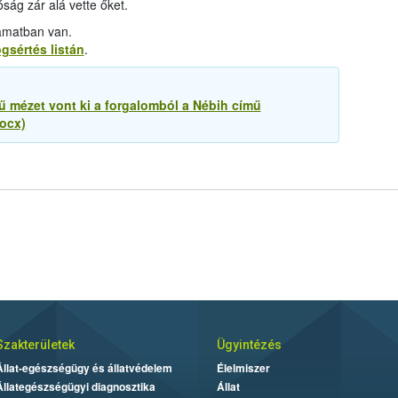
ság zár alá vette őket.
lyamatban van.
ogsértés listán
.
ű mézet vont ki a forgalomból a Nébih című
ocx)
Szakterületek
Ügyintézés
Állat-egészségügy és állatvédelem
Élelmiszer
Állategészségügyi diagnosztika
Állat