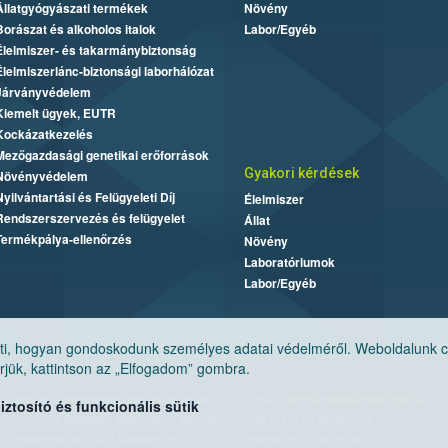
Állatgyógyászati termékek
Növény
Borászat és alkoholos italok
Labor/Egyéb
Élelmiszer- és takarmánybiztonság
Élelmiszerlánc-biztonsági laborhálózat
Járványvédelem
Kiemelt ügyek, EUTR
Kockázatkezelés
Mezőgazdasági genetikai erőforrások
Gyakori kérdések
Növényvédelem
Nyilvántartási és Felügyeleti Díj
Élelmiszer
Rendszerszervezés és felügyelet
Állat
Termékpálya-ellenőrzés
Növény
Laboratóriumok
Labor/Egyéb
, hogyan gondoskodunk személyes adatai védelméről. Weboldalunk cook
jük, kattintson az „Elfogadom” gombra.
Nemzeti Élelmiszerlánc-biztonsági Hivatal
E-mail:
ugyfelszolgalat@nebih.gov.hu
tosító és funkcionális sütik
Cím: 1024 Budapest, Keleti Károly utca. 24.
Zöld szám: 06-80/263-244
Levelezési cím: 1525 Budapest. Pf. 30.
Telefon: 06-1/ 336-9000