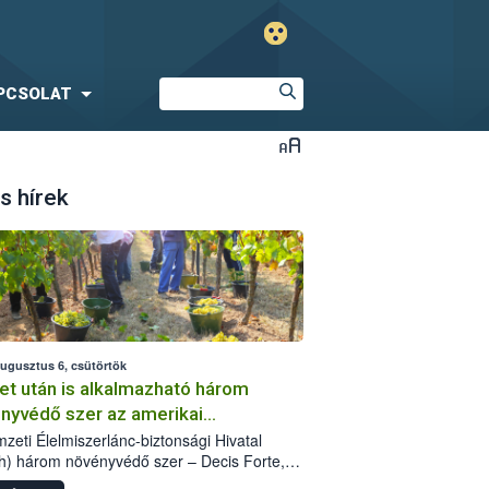
PCSOLAT
s hírek
augusztus 6, csütörtök
et után is alkalmazható három
nyvédő szer az amerikai
őkabóca ellen
zeti Élelmiszerlánc-biztonsági Hivatal
h) három növényvédő szer – Decis Forte,
an 24 EW, Oroganic – engedélyokiratát