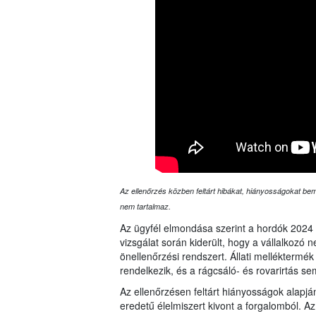
Az ellenőrzés közben feltárt hibákat, hiányosságokat bemu
nem tartalmaz.
Az ügyfél elmondása szerint a hordók 2024 
vizsgálat során kiderült, hogy a vállalkozó
önellenőrzési rendszert. Állati melléktermé
rendelkezik, és a rágcsáló- és rovarirtás sem
Az ellenőrzésen feltárt hiányosságok alapjá
eredetű élelmiszert kivont a forgalomból. A