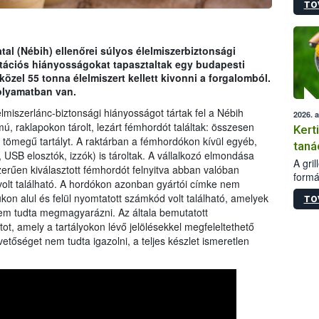
TO
módos
egész
felha
célja
tal (Nébih) ellenőrei súlyos élelmiszerbiztonsági
lehet
ntációs hiányosságokat tapasztaltak egy budapesti
Az Or
özel 55 tonna élelmiszert kellett kivonni a forgalomból.
felha
folyamatban van.
terme
lmiszerlánc-biztonsági hiányosságot tártak fel a Nébih
2026. 
, raklapokon tárolt, lezárt fémhordót találtak: összesen
Kert
tömegű tartályt. A raktárban a fémhordókon kívül egyéb,
taná
USB elosztók, izzók) is tároltak. A vállalkozó elmondása
A gri
szerűen kiválasztott fémhordót felnyitva abban valóban
formá
volt található. A hordókon azonban gyártói címke nem
romlá
lukon alul és felül nyomtatott számkód volt található, amelyek
TO
szapo
 sem tudta megmagyarázni. Az általa bemutatott
sütög
, amely a tartályokon lévő jelölésekkel megfeleltethető
techni
etőséget nem tudta igazolni, a teljes készlet ismeretlen
alapa
higié
hőkez
tárol
Hivat
a biz