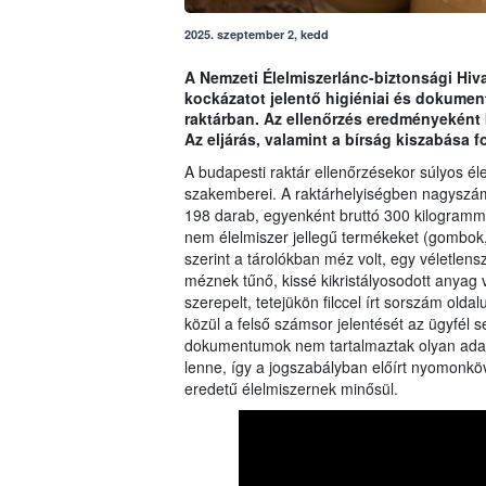
2025. szeptember 2, kedd
A Nemzeti Élelmiszerlánc-biztonsági Hiva
kockázatot jelentő higiéniai és dokume
raktárban. Az ellenőrzés eredményeként k
Az eljárás, valamint a bírság kiszabása 
A budapesti raktár ellenőrzésekor súlyos éle
szakemberei. A raktárhelyiségben nagyszámú
198 darab, egyenként bruttó 300 kilogramm 
nem élelmiszer jellegű termékeket (gombok, 
szerint a tárolókban méz volt, egy véletlen
méznek tűnő, kissé kikristályosodott anyag 
szerepelt, tetejükön filccel írt sorszám olda
közül a felső számsor jelentését az ügyfél
dokumentumok nem tartalmaztak olyan adatot
lenne, így a jogszabályban előírt nyomonköv
eredetű élelmiszernek minősül.