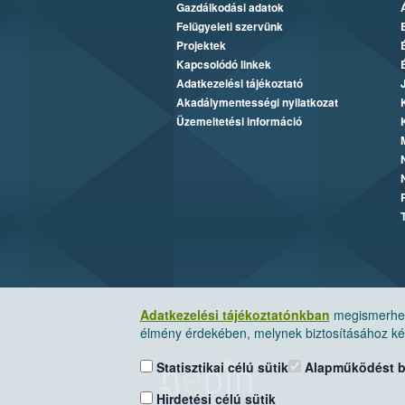
Gazdálkodási adatok
Felügyeleti szervünk
Projektek
Kapcsolódó linkek
Adatkezelési tájékoztató
Akadálymentességi nyilatkozat
Üzemeltetési információ
Adatkezelési tájékoztatónkban
megismerheti
élmény érdekében, melynek biztosításához kér
Statisztikai célú sütik
Alapműködést biz
Hirdetési célú sütik