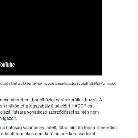
tató videó a cikkben leírtak vizuális bemutatására szolgál, többletinformációt
decemberében, bartell-üzlet során kerültek hozzá. A
 nem működtet a jogszabály által előírt HACCP és
k elszállítására vonatkozó szerződéssel szintén nem
 igazolt.
n a hatóság valamennyi tételt, több mint 55 tonna ismeretlen
z érintett termékek nem kerülhetnek kereskedelmi