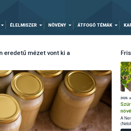
ÉLELMISZER
NÖVÉNY
ÁTFOGÓ TÉMÁK
KA
n eredetű mézet vont ki a
Fris
2026. 
Szür
növé
szől
A Nem
(Nébi
Klart