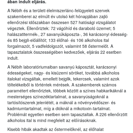
ában indult eljárás.
A Nébih és a területi élelmiszerlánc-felügyeleti szervek
szakemberei az elmúlt év utolsó két hónapjában zajló
ellenőrzési időszakban összesen 527 hatósági vizsgálatot
végeztek. Ellenőriztek: 72 vágóhíd és daraboló üzemet; 5
halászatitermék-, 27 savanyúkáposzta-, 36 karácsonyi édesség-
és 85 bejgli-előállítót; 133 élőhal- és 106 alkoholos ital
forgalmazót, 5 vadfeldolgozót, valamint 58 őstermelőt. A
tapasztalatok összességében kedvezőek, eljárás 22 esetben
indult.
A Nébih laboratóriumaiban savanyú káposztát, karácsonyi
édességeket, nagy- és kisüzemi söröket, továbbá alkoholos
italokat vizsgáltak, emellett bejglik, tekercsek, valamint azok
töltelékeiből is történtek mérések. A szakemberek számos
paramétert ellenőriztek, többek között a színes habkarikáknál a
mesterséges színezéktartalmat, a savanyúságoknál a
tartósítószerek jelenlétét, a máknál a növényvédőszer- és
kadmiumtartalmat, míg a dióknál a mikotoxin-tartalmat.
Problémát egyetlen esetben sem tapasztaltak. A 226 ellenőrzött
alkoholos ital is mind megfelelt az előírásoknak.
Kisebb hibák akadtak az őstermelőknél, az élőhalat