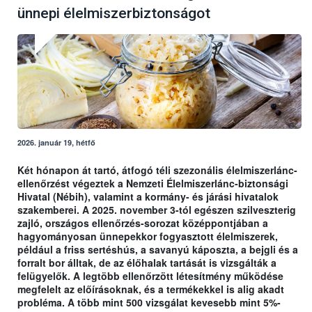
ünnepi élelmiszerbiztonságot
2026. január 19, hétfő
Két hónapon át tartó, átfogó téli szezonális élelmiszerlánc-
ellenőrzést végeztek a Nemzeti Élelmiszerlánc-biztonsági
Hivatal (Nébih), valamint a kormány- és járási hivatalok
szakemberei. A 2025. november 3-tól egészen szilveszterig
zajló, országos ellenőrzés-sorozat középpontjában a
hagyományosan ünnepekkor fogyasztott élelmiszerek,
például a friss sertéshús, a savanyú káposzta, a bejgli és a
forralt bor álltak, de az élőhalak tartását is vizsgálták a
felügyelők. A legtöbb ellenőrzött létesítmény működése
megfelelt az előírásoknak, és a termékekkel is alig akadt
probléma. A több mint 500 vizsgálat kevesebb mint 5%-