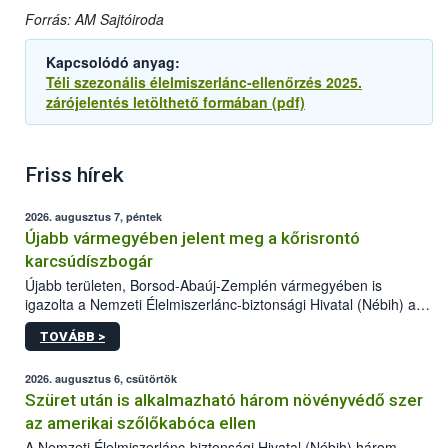
Forrás: AM Sajtóiroda
Kapcsolódó anyag:
Téli szezonális élelmiszerlánc-ellenőrzés 2025.
zárójelentés letölthető formában (pdf)
Friss hírek
2026. augusztus 7, péntek
Újabb vármegyében jelent meg a kőrisrontó
karcsúdíszbogár
Újabb területen, Borsod-Abaúj-Zemplén vármegyében is
igazolta a Nemzeti Élelmiszerlánc-biztonsági Hivatal (Nébih) a
kőrisrontó karcsúdíszbogár (Agrilus planipennis) jelenlétét. A
TOVÁBB >
kártevőt nem csak színcsapdában találták meg, de már fertőzött
fában is azonosították. A növényvédelmi szakemberek folytatják
az intenzív felderítést, emellett az intézkedéseket a szlovák
2026. augusztus 6, csütörtök
hatósággal is összehangolják a terjedés megállítása érdekében.
Szüret után is alkalmazható három növényvédő szer
az amerikai szőlőkabóca ellen
A Nemzeti Élelmiszerlánc-biztonsági Hivatal (Nébih) három