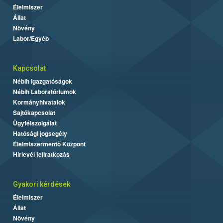
Élelmiszer
Állat
Növény
Labor/Egyéb
Kapcsolat
Nébih Igazgatóságok
Nébih Laboratóriumok
Kormányhivatalok
Sajtókapcsolat
Ügyfélszolgálat
Hatósági jogsegély
Élelmiszermentő Központ
Hírlevél feliratkozás
Gyakori kérdések
Élelmiszer
Állat
Növény