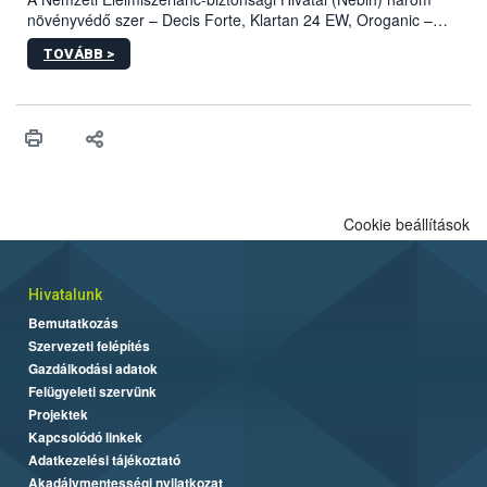
növényvédő szer – Decis Forte, Klartan 24 EW, Oroganic –
engedélyokiratát módosította, így azok a szüretet követően,
TOVÁBB >
egészen a vesszőérettség (BBCH 91) stádiumáig
felhasználhatóak a szőlőben. A kiterjesztések célja, hogy a korai
érésű szőlőkben is legyen lehetőség a károsító elleni további
védekezésre. Az Oroganic készítmény kis kiszerelésben kiskerti
felhasználók számára is elérhető és ökológiai termesztésben is
engedélyezett.
Cookie beállítások
Hivatalunk
Bemutatkozás
Szervezeti felépítés
Gazdálkodási adatok
Felügyeleti szervünk
Projektek
Kapcsolódó linkek
Adatkezelési tájékoztató
Akadálymentességi nyilatkozat