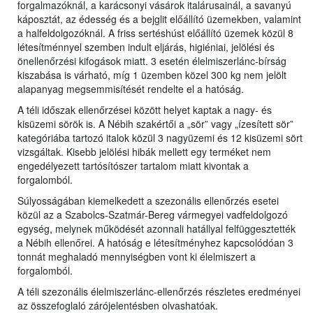
forgalmazóknál, a karácsonyi vásárok italárusainál, a savanyú
káposztát, az édesség és a bejglit előállító üzemekben, valamint
a halfeldolgozóknál. A friss sertéshúst előállító üzemek közül 8
létesítménnyel szemben indult eljárás, higiéniai, jelölési és
önellenőrzési kifogások miatt. 3 esetén élelmiszerlánc-bírság
kiszabása is várható, míg 1 üzemben közel 300 kg nem jelölt
alapanyag megsemmisítését rendelte el a hatóság.
A téli időszak ellenőrzései között helyet kaptak a nagy- és
kisüzemi sörök is. A Nébih szakértői a „sör” vagy „ízesített sör”
kategóriába tartozó italok közül 3 nagyüzemi és 12 kisüzemi sört
vizsgáltak. Kisebb jelölési hibák mellett egy terméket nem
engedélyezett tartósítószer tartalom miatt kivontak a
forgalomból.
Súlyosságában kiemelkedett a szezonális ellenőrzés esetei
közül az a Szabolcs-Szatmár-Bereg vármegyei vadfeldolgozó
egység, melynek működését azonnali hatállyal felfüggesztették
a Nébih ellenőrei. A hatóság e létesítményhez kapcsolódóan 3
tonnát meghaladó mennyiségben vont ki élelmiszert a
forgalomból.
A téli szezonális élelmiszerlánc-ellenőrzés részletes eredményei
az összefoglaló zárójelentésben olvashatóak.