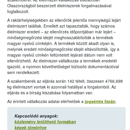
Olaszországból beszerzett élelmiszerek forgalmazásával
foglalkozott.
A raktárhelyiségekben az ellenőrök jelentős mennyiségű lejárt
élelmiszert találtak. Emellett azt tapasztalták, hogy számos
élelmiszer eredeti – az ellenőrzés időpontjában már lejárt –
minőségmegőrzési idejét meghosszabbították a termékek
magyar nyelvű címkéjén. A termékek között akadt olyan is,
melynek eredeti minőségmegőrzési idejét eltávolították, így a
magyar nyelvű címkén feltüntetett lejárati dátum nem volt
ellenőrizhető. Az élelmiszer-vállalkozás a termékek eredetét
igazoló, a nyomon követhetőséget biztosító dokumentációval
sem rendelkezett.
A szakemberek az eljárás során 142 tételt, összesen 4766,698
kg élelmiszert vontak ki azonnali hatállyal a forgalomból. Az
eljárás és a bírság kiszabása folyamatban van.
Az érintett vállalkozás adatai elérhetőek a
jogsértés listán
.
Kapcsolódó anyagok:
közlemény letölthető formában
képek tömörítve