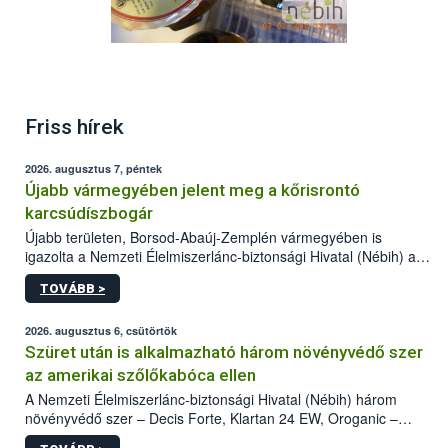
Friss hírek
2026. augusztus 7, péntek
Újabb vármegyében jelent meg a kőrisrontó
karcsúdíszbogár
Újabb területen, Borsod-Abaúj-Zemplén vármegyében is
igazolta a Nemzeti Élelmiszerlánc-biztonsági Hivatal (Nébih) a
kőrisrontó karcsúdíszbogár (Agrilus planipennis) jelenlétét. A
TOVÁBB >
kártevőt nem csak színcsapdában találták meg, de már fertőzött
fában is azonosították. A növényvédelmi szakemberek folytatják
az intenzív felderítést, emellett az intézkedéseket a szlovák
2026. augusztus 6, csütörtök
hatósággal is összehangolják a terjedés megállítása érdekében.
Szüret után is alkalmazható három növényvédő szer
az amerikai szőlőkabóca ellen
A Nemzeti Élelmiszerlánc-biztonsági Hivatal (Nébih) három
növényvédő szer – Decis Forte, Klartan 24 EW, Oroganic –
engedélyokiratát módosította, így azok a szüretet követően,