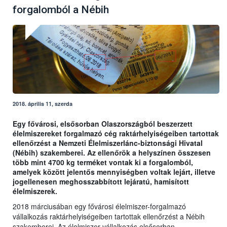
forgalomból a Nébih
2018. április 11, szerda
Egy fővárosi, elsősorban Olaszországból beszerzett
élelmiszereket forgalmazó cég raktárhelyiségeiben tartottak
ellenőrzést a Nemzeti Élelmiszerlánc-biztonsági Hivatal
(Nébih) szakemberei. Az ellenőrök a helyszínen összesen
több mint 4700 kg terméket vontak ki a forgalomból,
amelyek között jelentős mennyiségben voltak lejárt, illetve
jogellenesen meghosszabbított lejáratú, hamisított
élelmiszerek.
2018 márciusában egy fővárosi élelmiszer-forgalmazó
vállalkozás raktárhelyiségeiben tartottak ellenőrzést a Nébih
szakemberei. Az élelmiszer-vállalkozás elsősorban