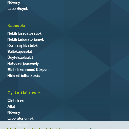
Növény
Labor/Egyéb
Kapcsolat
Nébih Igazgatóságok
Nébih Laboratóriumok
Kormányhivatalok
Sajtókapcsolat
Ügyfélszolgálat
Hatósági jogsegély
Élelmiszermentő Központ
Hírlevél feliratkozás
Gyakori kérdések
Élelmiszer
Állat
Növény
Laboratóriumok
Labor/Egyéb