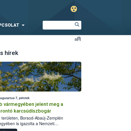
PCSOLAT
s hírek
augusztus 7, péntek
b vármegyében jelent meg a
srontó karcsúdíszbogár
 területen, Borsod-Abaúj-Zemplén
gyében is igazolta a Nemzeti
iszerlánc-biztonsági Hivatal (Nébih) a