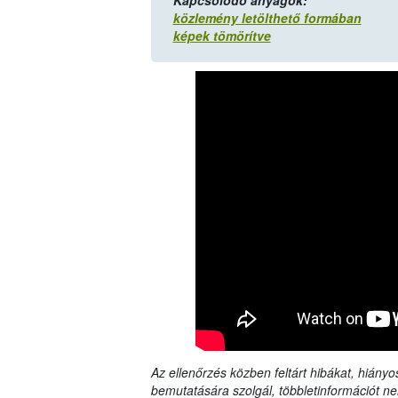
Kapcsolódó anyagok:
közlemény letölthető formában
képek tömörítve
Az ellenőrzés közben feltárt hibákat, hiányo
bemutatására szolgál, többletinformációt ne