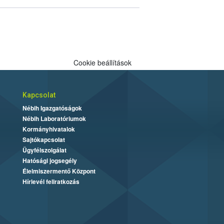
Cookie beállítások
Kapcsolat
Nébih Igazgatóságok
Nébih Laboratóriumok
Kormányhivatalok
Sajtókapcsolat
Ügyfélszolgálat
Hatósági jogsegély
Élelmiszermentő Központ
Hírlevél feliratkozás