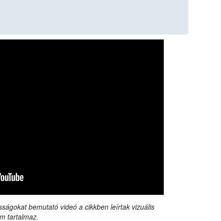
sságokat bemutató videó a cikkben leírtak vizuális
m tartalmaz.