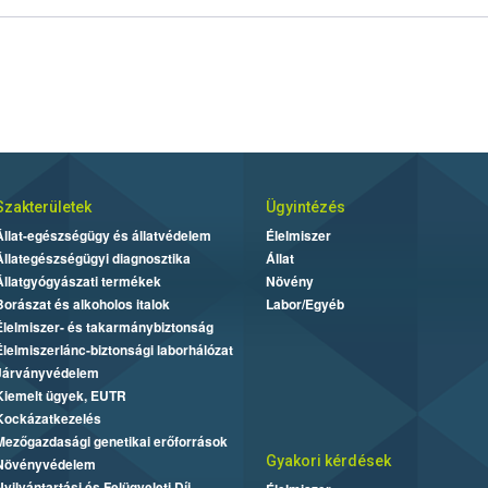
Szakterületek
Ügyintézés
Állat-egészségügy és állatvédelem
Élelmiszer
Állategészségügyi diagnosztika
Állat
Állatgyógyászati termékek
Növény
Borászat és alkoholos italok
Labor/Egyéb
Élelmiszer- és takarmánybiztonság
Élelmiszerlánc-biztonsági laborhálózat
Járványvédelem
Kiemelt ügyek, EUTR
Kockázatkezelés
Mezőgazdasági genetikai erőforrások
Gyakori kérdések
Növényvédelem
Nyilvántartási és Felügyeleti Díj