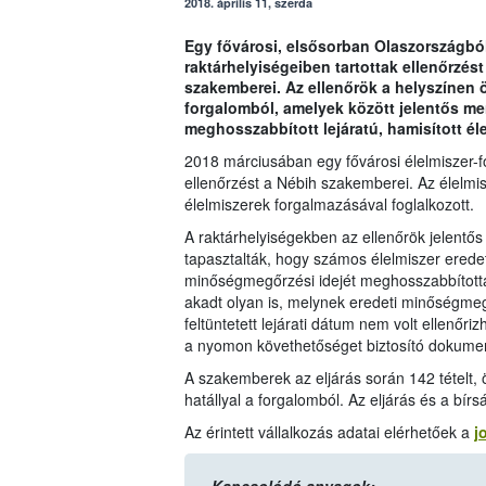
2018. április 11, szerda
Egy fővárosi, elsősorban Olaszországból
raktárhelyiségeiben tartottak ellenőrzést
szakemberei. Az ellenőrök a helyszínen 
forgalomból, amelyek között jelentős men
meghosszabbított lejáratú, hamisított él
2018 márciusában egy fővárosi élelmiszer-fo
ellenőrzést a Nébih szakemberei. Az élelmi
élelmiszerek forgalmazásával foglalkozott.
A raktárhelyiségekben az ellenőrök jelentős m
tapasztalták, hogy számos élelmiszer eredet
minőségmegőrzési idejét meghosszabbítottá
akadt olyan is, melynek eredeti minőségmegő
feltüntetett lejárati dátum nem volt ellenőri
a nyomon követhetőséget biztosító dokumen
A szakemberek az eljárás során 142 tételt, 
hatállyal a forgalomból. Az eljárás és a bír
Az érintett vállalkozás adatai elérhetőek a
j