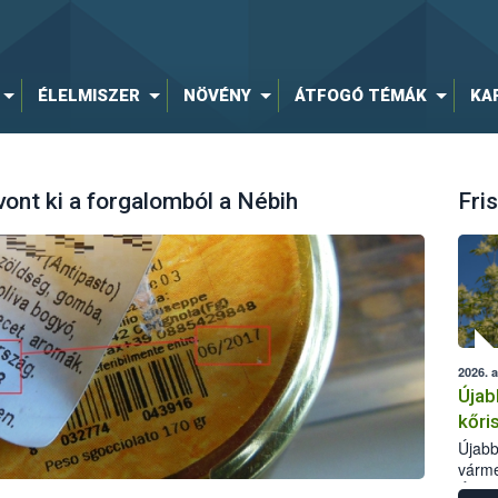
ÉLELMISZER
NÖVÉNY
ÁTFOGÓ TÉMÁK
KA
ont ki a forgalomból a Nébih
Fris
2026. 
Újab
kőri
Újabb
várme
Élelm