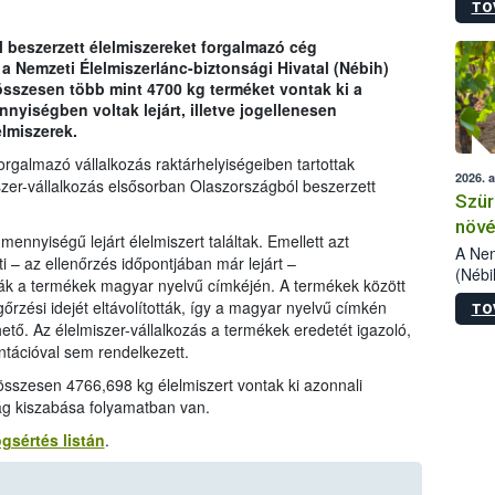
TO
kőris
jelen
 beszerzett élelmiszereket forgalmazó cég
talál
 a Nemzeti Élelmiszerlánc-biztonsági Hivatal (Nébih)
azono
összesen több mint 4700 kg terméket vontak ki a
folyta
nyiségben voltak lejárt, illetve jogellenesen
intéz
elmiszerek.
össze
érdek
rgalmazó vállalkozás raktárhelyiségeiben tartottak
2026. 
szer-vállalkozás elsősorban Olaszországból beszerzett
Szür
növé
ennyiségű lejárt élelmiszert találtak. Emellett azt
szől
A Nem
i – az ellenőrzés időpontjában már lejárt –
(Nébi
k a termékek magyar nyelvű címkéjén. A termékek között
Klart
rzési idejét eltávolították, így a magyar nyelvű címkén
TO
módos
zhető. Az élelmiszer-vállalkozás a termékek eredetét igazoló,
egész
tációval sem rendelkezett.
felha
célja
összesen 4766,698 kg élelmiszert vontak ki azonnali
lehet
ság kiszabása folyamatban van.
Az Or
ogsértés listán
.
felha
terme