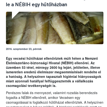
le a NÉBIH egy hűtőházban
2016. szeptember 23, péntek
Egy vecsési hűtőházat ellenőriztek múlt héten a Nemzeti
Élelmiszerlánc-biztonsági Hivatal (NÉBIH) ellenőrei. Az
üzemben 53 tétel, mintegy 2600 kg lejárt, jelöletlen, illetve
ismeretlen eredetű élelmiszer megsemmisítését rendelte el
a hatóság. A helyszínen tapasztalt higiéniai hiányosságok
miatt azonnali hatállyal felfüggesztették a vállalkozás
csomagolási tevékenységét is.
Penészes falak és mennyezet, valamint rozsdás berendezés
fogadta a NÉBIH ellenőreit, amikor Vecsésen egy
csomagolással is foglalkozó hűtőházat ellenőriztek. A helyszínen