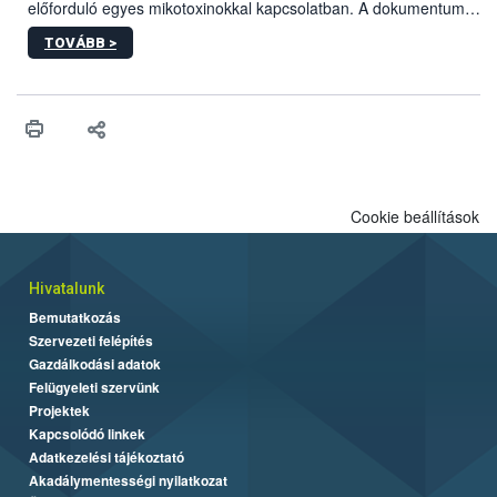
előforduló egyes mikotoxinokkal kapcsolatban. A dokumentum
2027-től új irányértékek alkalmazását írja elő, és a jelenleg
TOVÁBB >
hatályos uniós ajánlások helyébe lép.
Cookie beállítások
Hivatalunk
Bemutatkozás
Szervezeti felépítés
Gazdálkodási adatok
Felügyeleti szervünk
Projektek
Kapcsolódó linkek
Adatkezelési tájékoztató
Akadálymentességi nyilatkozat