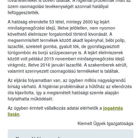
rovartetemeket is bőven találtak. A higiéniai problémák miatt az
üzem csomagolási tevékenységét azonnali hatállyal
felfüggesztették.
A hatóság elrendelte 53 tétel, mintegy 2600 kg lejárt
minőségmegőrzési idejű, illetve jelöletlen, nem nyomon
követhető élelmiszer forgalomból történő kivonását. A
megsemmisített termékek között akadt lepényhal, bébi polip,
lazacfilé, szeletelt gomba, gyalult tök, de gyorsfagyasztott
túrógombóc és borjú szűzpecsenye is. A lejárt élelmiszerek
között volt például 2015 novemberi minőségmegőrzési idejű
virágméz, illetve 2016 januári lazacfilé. A szakemberek sérült,
valamint szennyezett csomagolású termékeket is találtak.
Az eljárás folyamatban van, az ügyben milliós nagyságrendű
bírság várható. A higiéniai problémákat a hűtőház az ellenőrzés
óta kijavította, így a megismételt hatósági szemle alapján
folytathatta működését.
Az ügyben érintett vállalkozás adatai elérhetők a
jogsértés
listán
.
Kiemelt Ügyek Igazgatósága