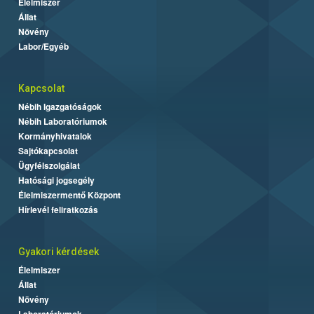
Élelmiszer
Állat
Növény
Labor/Egyéb
Kapcsolat
Nébih Igazgatóságok
Nébih Laboratóriumok
Kormányhivatalok
Sajtókapcsolat
Ügyfélszolgálat
Hatósági jogsegély
Élelmiszermentő Központ
Hírlevél feliratkozás
Gyakori kérdések
Élelmiszer
Állat
Növény
Laboratóriumok