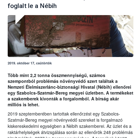
foglalt le a Nébih
2019. október 17, csütörtök
Több mint 2,2 tonna összmennyiségű, számos
szempontból problémás növényvédő szert találtak a
Nemzeti Élelmiszerlánc-biztonsági Hivatal (Nébih) ellenőrei
egy Szabolcs-Szatmár-Bereg megyei üzletben. A termékeket
a szakemberek kivonták a forgalomból. A bírság akár
milliós is lehet.
2019 szeptemberében tartottak ellenőrzést egy Szabolcs-
Szatmár-Bereg megyei növényvédő szereket is forgalmazó
kiskereskedelmi egységben a Nébih szakemberei. Az üzlet és a
raktárhelyiségek átvizsgálása során az ellenőrök 248 problémás