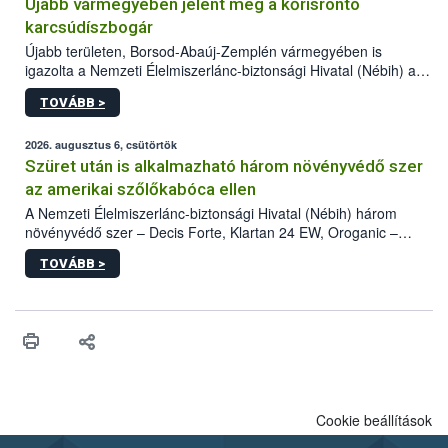
Újabb vármegyében jelent meg a kőrisrontó
karcsúdíszbogár
Újabb területen, Borsod-Abaúj-Zemplén vármegyében is
igazolta a Nemzeti Élelmiszerlánc-biztonsági Hivatal (Nébih) a
kőrisrontó karcsúdíszbogár (Agrilus planipennis) jelenlétét. A
TOVÁBB >
kártevőt nem csak színcsapdában találták meg, de már fertőzött
fában is azonosították. A növényvédelmi szakemberek folytatják
az intenzív felderítést, emellett az intézkedéseket a szlovák
2026. augusztus 6, csütörtök
hatósággal is összehangolják a terjedés megállítása érdekében.
Szüret után is alkalmazható három növényvédő szer
az amerikai szőlőkabóca ellen
A Nemzeti Élelmiszerlánc-biztonsági Hivatal (Nébih) három
növényvédő szer – Decis Forte, Klartan 24 EW, Oroganic –
engedélyokiratát módosította, így azok a szüretet követően,
TOVÁBB >
egészen a vesszőérettség (BBCH 91) stádiumáig
felhasználhatóak a szőlőben. A kiterjesztések célja, hogy a korai
érésű szőlőkben is legyen lehetőség a károsító elleni további
védekezésre. Az Oroganic készítmény kis kiszerelésben kiskerti
felhasználók számára is elérhető és ökológiai termesztésben is
engedélyezett.
Cookie beállítások