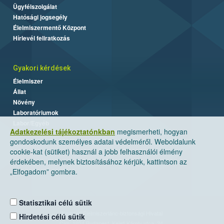
Ügyfélszolgálat
Hatósági jogsegély
Élelmiszermentő Központ
Hírlevél feliratkozás
Gyakori kérdések
Élelmiszer
Állat
Növény
Laboratóriumok
Labor/Egyéb
Adatkezelési tájékoztatónkban
megismerheti, hogyan
gondoskodunk személyes adatai védelméről. Weboldalunk
cookie-kat (sütiket) használ a jobb felhasználói élmény
érdekében, melynek biztosításához kérjük, kattintson az
„Elfogadom” gombra.
Statisztikai célú sütik
Nemzeti Élelmiszerlánc-biztonsági Hivatal
Hirdetési célú sütik
Cím: 1024 Budapest, Keleti Károly utca. 24.