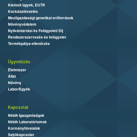
Kiemelt ügyek, EUTR
Kockázatkezelés
Mezőgazdasági genetikai erőforrások
Növényvédelem
Nyilvántartási és Felügyeleti Díj
Rendszerszervezés és felügyelet
Termékpálya-ellenőrzés
Ügyintézés
Élelmiszer
Állat
Növény
Labor/Egyéb
Kapcsolat
Nébih Igazgatóságok
Nébih Laboratóriumok
Kormányhivatalok
Sajtókapcsolat