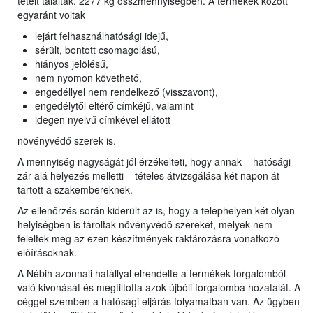
tételt találtak, 2277 kg összmennyiségben. A termékek között
egyaránt voltak
lejárt felhasználhatósági idejű,
sérült, bontott csomagolású,
hiányos jelölésű,
nem nyomon követhető,
engedéllyel nem rendelkező (visszavont),
engedélytől eltérő címkéjű, valamint
idegen nyelvű címkével ellátott
növényvédő szerek is.
A mennyiség nagyságát jól érzékelteti, hogy annak – hatósági
zár alá helyezés melletti – tételes átvizsgálása két napon át
tartott a szakembereknek.
Az ellenőrzés során kiderült az is, hogy a telephelyen két olyan
helyiségben is tároltak növényvédő szereket, melyek nem
feleltek meg az ezen készítmények raktározásra vonatkozó
előírásoknak.
A Nébih azonnali hatállyal elrendelte a termékek forgalomból
való kivonását és megtiltotta azok újbóli forgalomba hozatalát. A
céggel szemben a hatósági eljárás folyamatban van. Az ügyben