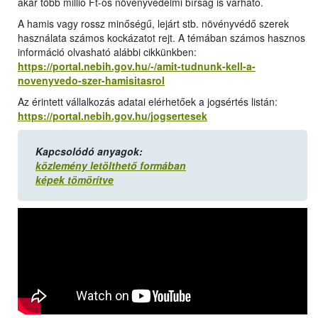
akár több millió Ft-os növényvédelmi bírság is várható.
A hamis vagy rossz minőségű, lejárt stb. növényvédő szerek
használata számos kockázatot rejt. A témában számos hasznos
információ olvasható alábbi cikkünkben:
https://portal.nebih.gov.hu/-/amit-tudnunk-kell-a-
novenyvedo-szer-hamisitasrol
Az érintett vállalkozás adatai elérhetőek a jogsértés listán:
https://portal.nebih.gov.hu/jogsertesek
Kapcsolódó anyagok:
közlemény letölthető formában
képek tömörítve