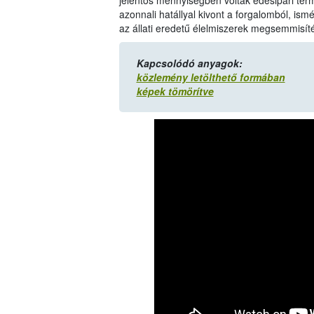
jelentős mennyiségben voltak édesipari ter
azonnali hatállyal kivont a forgalomból, ismé
az állati eredetű élelmiszerek megsemmisíté
Kapcsolódó anyagok:
közlemény letölthető formában
képek tömörítve