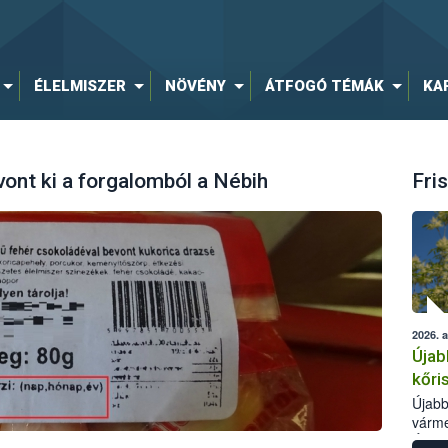
ÉLELMISZER
NÖVÉNY
ÁTFOGÓ TÉMÁK
KA
ont ki a forgalomból a Nébih
Fris
2026. 
Újab
kőri
Újabb
várme
Élelm