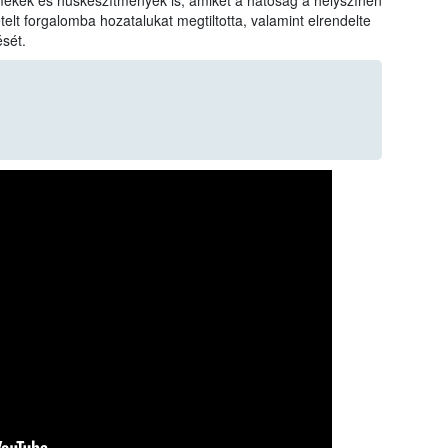
mékek és húskészítmények is, amiket a hatóság a helyszínen
telt forgalomba hozatalukat megtiltotta, valamint elrendelte
sét.