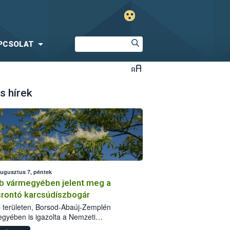
PCSOLAT
s hírek
augusztus 7, péntek
b vármegyében jelent meg a
srontó karcsúdíszbogár
 területen, Borsod-Abaúj-Zemplén
gyében is igazolta a Nemzeti
iszerlánc-biztonsági Hivatal (Nébih) a