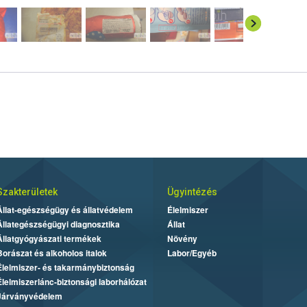
Szakterületek
Ügyintézés
Állat-egészségügy és állatvédelem
Élelmiszer
Állategészségügyi diagnosztika
Állat
Állatgyógyászati termékek
Növény
Borászat és alkoholos italok
Labor/Egyéb
Élelmiszer- és takarmánybiztonság
Élelmiszerlánc-biztonsági laborhálózat
Járványvédelem