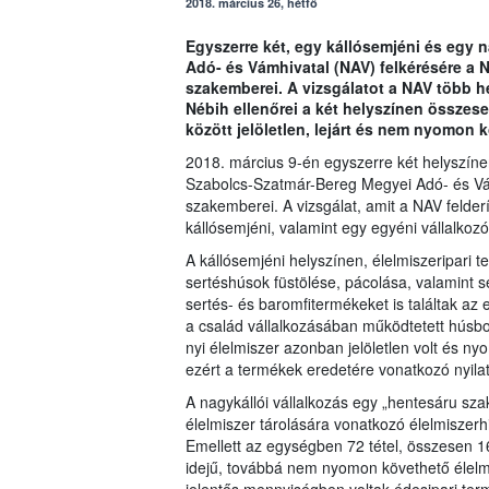
2018. március 26, hétfő
Egyszerre két, egy kállósemjéni és egy n
Adó- és Vámhivatal (NAV) felkérésére a N
szakemberei. A vizsgálatot a NAV több h
Nébih ellenőrei a két helyszínen összese
között jelöletlen, lejárt és nem nyomon k
2018. március 9-én egyszerre két helyszíne
Szabolcs-Szatmár-Bereg Megyei Adó- és Vá
szakemberei. A vizsgálat, amit a NAV felde
kállósemjéni, valamint egy egyéni vállalkozó
A kállósemjéni helyszínen, élelmiszeripari 
sertéshúsok füstölése, pácolása, valamint ser
sertés- és baromfitermékeket is találtak az 
a család vállalkozásában működtetett húsbol
nyi élelmiszer azonban jelöletlen volt és 
ezért a termékek eredetére vonatkozó nyilat
A nagykállói vállalkozás egy „hentesáru szak
élelmiszer tárolására vonatkozó élelmiszerh
Emellett az egységben 72 tétel, összesen 1
idejű, továbbá nem nyomon követhető élelmis