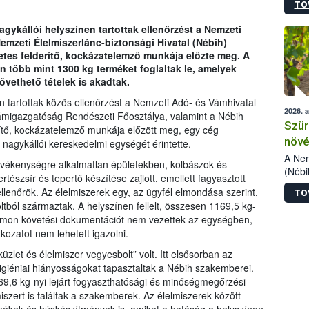
TO
kőris
jelen
agykállói helyszínen tartottak ellenőrzést a Nemzeti
talál
emzeti Élelmiszerlánc-biztonsági Hivatal (Nébih)
azono
etes felderítő, kockázatelemző munkája előzte meg. A
folyta
n több mint 1300 kg terméket foglaltak le, amelyek
intéz
övethető tételek is akadtak.
össze
érdek
n tartottak közös ellenőrzést a Nemzeti Adó- és Vámhivatal
2026. 
migazgatóság Rendészeti Főosztálya, valamint a Nébih
Szür
rítő, kockázatelemző munkája előzött meg, egy cég
növé
 nagykállói kereskedelmi egységét érintette.
szől
A Nem
tevékenységre alkalmatlan épületekben, kolbászok és
(Nébi
tészsír és tepertő készítése zajlott, emellett fagyasztott
Klart
ellenőrök. Az élelmiszerek egy, az ügyfél elmondása szerint,
TO
módos
tból származtak. A helyszínen fellelt, összesen 1169,5 kg-
egész
nyomon követési dokumentációt nem vezettek az egységben,
felha
kozatot nem lehetett igazolni.
célja
lehet
üzlet és élelmiszer vegyesbolt” volt. Itt elsősorban az
Az Or
igiéniai hiányosságokat tapasztaltak a Nébih szakemberei.
felha
69,6 kg-nyi lejárt fogyaszthatósági és minőségmegőrzési
terme
zert is találtak a szakemberek. Az élelmiszerek között