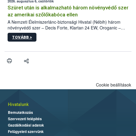
az intenzív felderítést, emellett az intézkedéseket a szlovák
2026. augusztus 6, csütörtök
hatósággal is összehangolják a terjedés megállítása érdekében.
Szüret után is alkalmazható három növényvédő szer
az amerikai szőlőkabóca ellen
A Nemzeti Élelmiszerlánc-biztonsági Hivatal (Nébih) három
növényvédő szer – Decis Forte, Klartan 24 EW, Oroganic –
engedélyokiratát módosította, így azok a szüretet követően,
TOVÁBB >
egészen a vesszőérettség (BBCH 91) stádiumáig
felhasználhatóak a szőlőben. A kiterjesztések célja, hogy a korai
érésű szőlőkben is legyen lehetőség a károsító elleni további
védekezésre. Az Oroganic készítmény kis kiszerelésben kiskerti
felhasználók számára is elérhető és ökológiai termesztésben is
engedélyezett.
Cookie beállítások
Hivatalunk
Bemutatkozás
Szervezeti felépítés
Gazdálkodási adatok
Felügyeleti szervünk