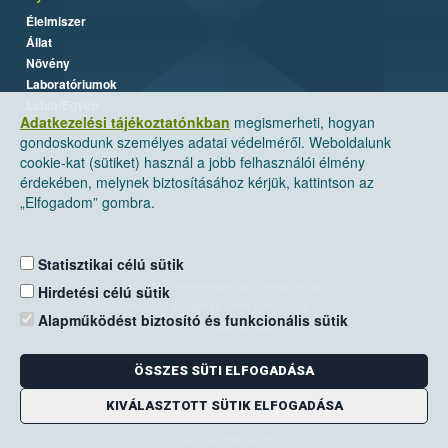
Élelmiszer
Állat
Növény
Laboratóriumok
Labor/Egyéb
Adatkezelési tájékoztatónkban
megismerheti, hogyan
gondoskodunk személyes adatai védelméről. Weboldalunk
cookie-kat (sütiket) használ a jobb felhasználói élmény
érdekében, melynek biztosításához kérjük, kattintson az
„Elfogadom” gombra.
Statisztikai célú sütik
Nemzeti Élelmiszerlánc-biztonsági Hivatal
Hirdetési célú sütik
Cím: 1024 Budapest, Keleti Károly utca. 24.
Alapműködést biztosító és funkcionális sütik
Levelezési cím: 1525 Budapest. Pf. 30.
ÖSSZES SÜTI ELFOGADÁSA
E-mail:
ugyfelszolgalat@nebih.gov.hu
Zöld szám: 06-80/263-244
KIVÁLASZTOTT SÜTIK ELFOGADÁSA
Telefon: 06-1/ 336-9000
Fax: 06-1/336-9479