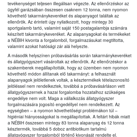
tevékenységet teljesen illegálisan végezte. Az ellenőrzéskor az
ügyfél garázsában összesen csaknem 12 tonna, nem nyomon
követhető takarmánykeveréket és alapanyagot találtak az
ellenőrök. Az érintett úgy nyilatkozott, hogy mintegy 30
sportgalamb tartó, valamint saját 150 postagalambja számára
készített takarmánykeveréket. Az alapanyagokat és termékeket
a NÉBIH kivonta a forgalomból, forgalmazásukat megtiltotta,
valamint azokat hatósági zár alá helyezte.
A második helyszínen próbavásárlás során takarmánykeveréket
és állatgyógyszert vásároltak az ellenőrök. Az ellenőrzéskor a
szakemberek megállapították, hogy az üzemben nem nyomon
követhető módon állítanak elő takarmányt: a felhasznált
alapanyagok jelöletlenek voltak, a késztermékek tételazonosító
jelöléssel nem rendelkeztek, továbbá a próbavásárláson vett
állatgyógyszernek a hazai forgalomba hozatalhoz szükséges
engedélye nem volt. Maga a vállalkozás állatgyógyszer
forgalmazására jogosító engedéllyel nem rendelkezett. Az
egységben – a nyomon követhetőségi problémákon túl –
higiéniai hiányosságokat is megállapítottak. A feltárt hibák miatt
a NÉBIH összesen mintegy 83 tonna alapanyag és 12 tonna
késztermék, továbbá 5 doboz antibiotikum tartalmú
állatgyógyszer forgalomból történő kivonását rendelte el.