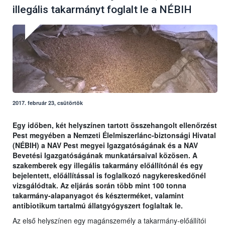
illegális takarmányt foglalt le a NÉBIH
2017. február 23, csütörtök
Egy időben, két helyszínen tartott összehangolt ellenőrzést
Pest megyében a Nemzeti Élelmiszerlánc-biztonsági Hivatal
(NÉBIH) a NAV Pest megyei Igazgatóságának és a NAV
Bevetési Igazgatóságának munkatársaival közösen. A
szakemberek egy illegális takarmány előállítónál és egy
bejelentett, előállítással is foglalkozó nagykereskedőnél
vizsgálódtak. Az eljárás során több mint 100 tonna
takarmány-alapanyagot és készterméket, valamint
antibiotikum tartalmú állatgyógyszert foglaltak le.
Az első helyszínen egy magánszemély a takarmány-előállítói