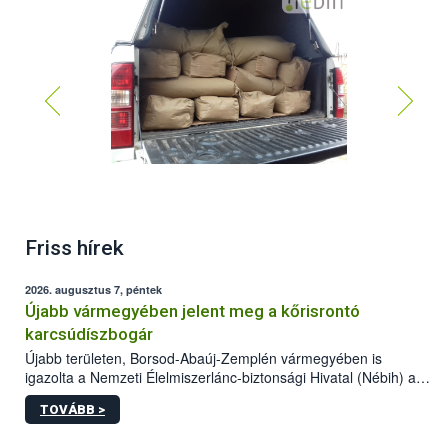
Friss hírek
2026. augusztus 7, péntek
Újabb vármegyében jelent meg a kőrisrontó
karcsúdíszbogár
Újabb területen, Borsod-Abaúj-Zemplén vármegyében is
igazolta a Nemzeti Élelmiszerlánc-biztonsági Hivatal (Nébih) a
kőrisrontó karcsúdíszbogár (Agrilus planipennis) jelenlétét. A
TOVÁBB >
kártevőt nem csak színcsapdában találták meg, de már fertőzött
fában is azonosították. A növényvédelmi szakemberek folytatják