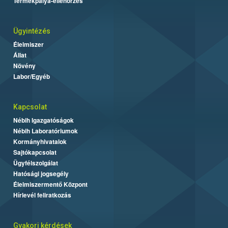
Termékpálya-ellenőrzés
Ügyintézés
Élelmiszer
Állat
Növény
Labor/Egyéb
Kapcsolat
Nébih Igazgatóságok
Nébih Laboratóriumok
Kormányhivatalok
Sajtókapcsolat
Ügyfélszolgálat
Hatósági jogsegély
Élelmiszermentő Központ
Hírlevél feliratkozás
Gyakori kérdések