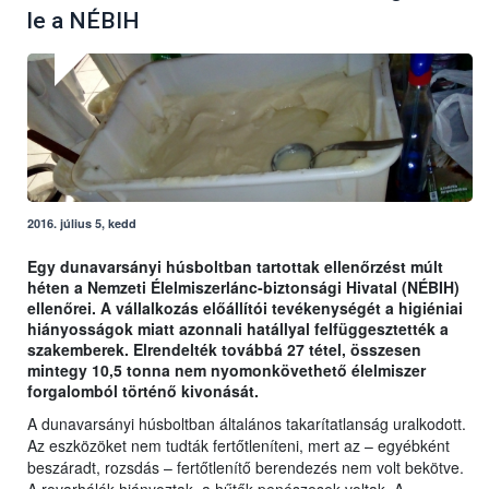
le a NÉBIH
2016. július 5, kedd
Egy dunavarsányi húsboltban tartottak ellenőrzést múlt
héten a Nemzeti Élelmiszerlánc-biztonsági Hivatal (NÉBIH)
ellenőrei. A vállalkozás előállítói tevékenységét a higiéniai
hiányosságok miatt azonnali hatállyal felfüggesztették a
szakemberek. Elrendelték továbbá 27 tétel, összesen
mintegy 10,5 tonna nem nyomonkövethető élelmiszer
forgalomból történő kivonását.
A dunavarsányi húsboltban általános takarítatlanság uralkodott.
Az eszközöket nem tudták fertőtleníteni, mert az – egyébként
beszáradt, rozsdás – fertőtlenítő berendezés nem volt bekötve.