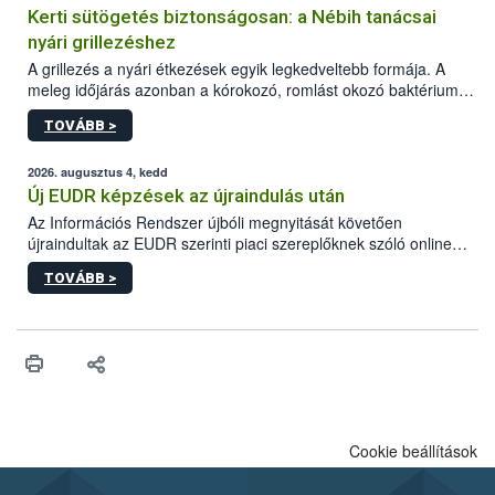
Kerti sütögetés biztonságosan: a Nébih tanácsai
nyári grillezéshez
A grillezés a nyári étkezések egyik legkedveltebb formája. A
meleg időjárás azonban a kórokozó, romlást okozó baktériumok
gyorsabb szaporodásának is kedvez. A szabadtéri sütögetés
TOVÁBB >
ezért nem csupán a megfelelő sütési technikáról szól: legalább
ilyen fontos az alapanyagok biztonságos kezelése, az alapvető
higiéniai szabályok betartása, a megfelelő hőkezelés, valamint a
2026. augusztus 4, kedd
maradékok szakszerű tárolása. A Nemzeti Élelmiszerlánc-
Új EUDR képzések az újraindulás után
biztonsági Hivatal (Nébih) Oktatási Programja összegyűjtötte a
Az Információs Rendszer újbóli megnyitását követően
biztonságos grillezés legfontosabb tudnivalóit.
újraindultak az EUDR szerinti piaci szereplőknek szóló online
képzések.
TOVÁBB >
Cookie beállítások