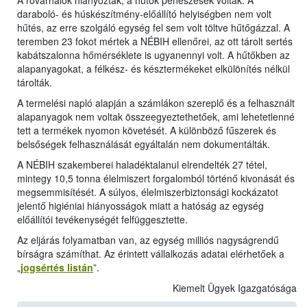
A rovarhálók hiányoztak, a hűtők penészesek voltak. A
daraboló- és húskészítmény-előállító helyiségben nem volt
hűtés, az erre szolgáló egység fel sem volt töltve hűtőgázzal. A
teremben 23 fokot mértek a NÉBIH ellenőrei, az ott tárolt sertés
kabátszalonna hőmérséklete is ugyanennyi volt. A hűtőkben az
alapanyagokat, a félkész- és késztermékeket elkülönítés nélkül
tárolták.
A termelési napló alapján a számlákon szereplő és a felhasznált
alapanyagok nem voltak összeegyeztethetőek, ami lehetetlenné
tett a termékek nyomon követését. A különböző fűszerek és
belsőségek felhasználását egyáltalán nem dokumentálták.
A NÉBIH szakemberei haladéktalanul elrendelték 27 tétel,
mintegy 10,5 tonna élelmiszert forgalomból történő kivonását és
megsemmisítését. A súlyos, élelmiszerbiztonsági kockázatot
jelentő higiéniai hiányosságok miatt a hatóság az egység
előállítói tevékenységét felfüggesztette.
Az eljárás folyamatban van, az egység milliós nagyságrendű
bírságra számíthat. Az érintett vállalkozás adatai elérhetőek a
„
jogsértés listán
”.
Kiemelt Ügyek Igazgatósága