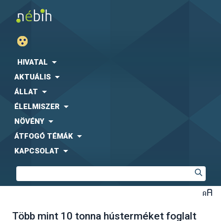
HIVATAL
AKTUÁLIS
ÁLLAT
ÉLELMISZER
NÖVÉNY
ÁTFOGÓ TÉMÁK
KAPCSOLAT
Több mint 10 tonna hústerméket foglalt