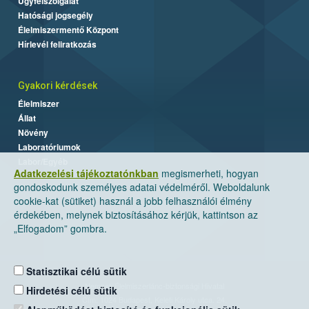
Ügyfélszolgálat
Hatósági jogsegély
Élelmiszermentő Központ
Hírlevél feliratkozás
Gyakori kérdések
Élelmiszer
Állat
Növény
Laboratóriumok
Labor/Egyéb
Adatkezelési tájékoztatónkban
megismerheti, hogyan
gondoskodunk személyes adatai védelméről. Weboldalunk
cookie-kat (sütiket) használ a jobb felhasználói élmény
érdekében, melynek biztosításához kérjük, kattintson az
„Elfogadom” gombra.
Statisztikai célú sütik
Nemzeti Élelmiszerlánc-biztonsági Hivatal
Hirdetési célú sütik
Cím: 1024 Budapest, Keleti Károly utca. 24.