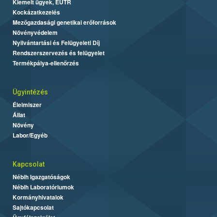
Kiemelt ügyek, EUTR
Kockázatkezelés
Mezőgazdasági genetikai erőforrások
Növényvédelem
Nyilvántartási és Felügyeleti Díj
Rendszerszervezés és felügyelet
Termékpálya-ellenőrzés
Ügyintézés
Élelmiszer
Állat
Növény
Labor/Egyéb
Kapcsolat
Nébih Igazgatóságok
Nébih Laboratóriumok
Kormányhivatalok
Sajtókapcsolat