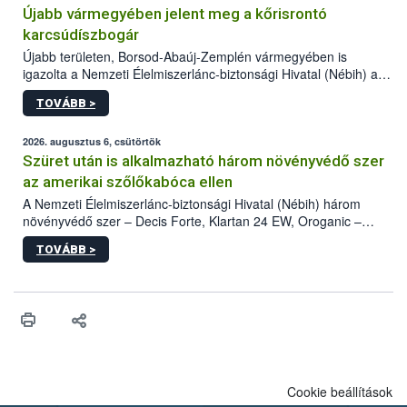
Újabb vármegyében jelent meg a kőrisrontó
karcsúdíszbogár
Újabb területen, Borsod-Abaúj-Zemplén vármegyében is
igazolta a Nemzeti Élelmiszerlánc-biztonsági Hivatal (Nébih) a
kőrisrontó karcsúdíszbogár (Agrilus planipennis) jelenlétét. A
TOVÁBB >
kártevőt nem csak színcsapdában találták meg, de már fertőzött
fában is azonosították. A növényvédelmi szakemberek folytatják
az intenzív felderítést, emellett az intézkedéseket a szlovák
2026. augusztus 6, csütörtök
hatósággal is összehangolják a terjedés megállítása érdekében.
Szüret után is alkalmazható három növényvédő szer
az amerikai szőlőkabóca ellen
A Nemzeti Élelmiszerlánc-biztonsági Hivatal (Nébih) három
növényvédő szer – Decis Forte, Klartan 24 EW, Oroganic –
engedélyokiratát módosította, így azok a szüretet követően,
TOVÁBB >
egészen a vesszőérettség (BBCH 91) stádiumáig
felhasználhatóak a szőlőben. A kiterjesztések célja, hogy a korai
érésű szőlőkben is legyen lehetőség a károsító elleni további
védekezésre. Az Oroganic készítmény kis kiszerelésben kiskerti
felhasználók számára is elérhető és ökológiai termesztésben is
engedélyezett.
Cookie beállítások