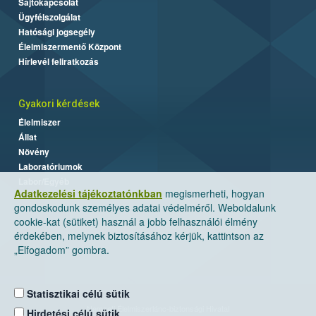
Sajtókapcsolat
Ügyfélszolgálat
Hatósági jogsegély
Élelmiszermentő Központ
Hírlevél feliratkozás
Gyakori kérdések
Élelmiszer
Állat
Növény
Laboratóriumok
Labor/Egyéb
Adatkezelési tájékoztatónkban
megismerheti, hogyan
gondoskodunk személyes adatai védelméről. Weboldalunk
cookie-kat (sütiket) használ a jobb felhasználói élmény
érdekében, melynek biztosításához kérjük, kattintson az
„Elfogadom” gombra.
Statisztikai célú sütik
Nemzeti Élelmiszerlánc-biztonsági Hivatal
Hirdetési célú sütik