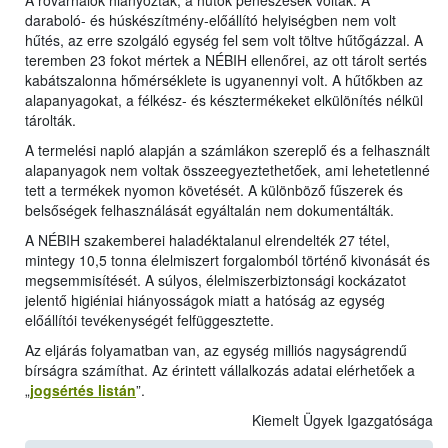
A rovarhálók hiányoztak, a hűtők penészesek voltak. A
daraboló- és húskészítmény-előállító helyiségben nem volt
hűtés, az erre szolgáló egység fel sem volt töltve hűtőgázzal. A
teremben 23 fokot mértek a NÉBIH ellenőrei, az ott tárolt sertés
kabátszalonna hőmérséklete is ugyanennyi volt. A hűtőkben az
alapanyagokat, a félkész- és késztermékeket elkülönítés nélkül
tárolták.
A termelési napló alapján a számlákon szereplő és a felhasznált
alapanyagok nem voltak összeegyeztethetőek, ami lehetetlenné
tett a termékek nyomon követését. A különböző fűszerek és
belsőségek felhasználását egyáltalán nem dokumentálták.
A NÉBIH szakemberei haladéktalanul elrendelték 27 tétel,
mintegy 10,5 tonna élelmiszert forgalomból történő kivonását és
megsemmisítését. A súlyos, élelmiszerbiztonsági kockázatot
jelentő higiéniai hiányosságok miatt a hatóság az egység
előállítói tevékenységét felfüggesztette.
Az eljárás folyamatban van, az egység milliós nagyságrendű
bírságra számíthat. Az érintett vállalkozás adatai elérhetőek a
„
jogsértés listán
”.
Kiemelt Ügyek Igazgatósága