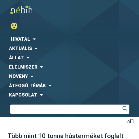
HIVATAL
AKTUÁLIS
ÁLLAT
ÉLELMISZER
NÖVÉNY
ÁTFOGÓ TÉMÁK
KAPCSOLAT
Több mint 10 tonna hústerméket foglalt