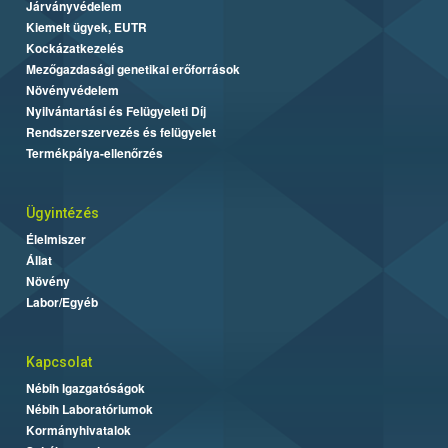
Járványvédelem
Kiemelt ügyek, EUTR
Kockázatkezelés
Mezőgazdasági genetikai erőforrások
Növényvédelem
Nyilvántartási és Felügyeleti Díj
Rendszerszervezés és felügyelet
Termékpálya-ellenőrzés
Ügyintézés
Élelmiszer
Állat
Növény
Labor/Egyéb
Kapcsolat
Nébih Igazgatóságok
Nébih Laboratóriumok
Kormányhivatalok