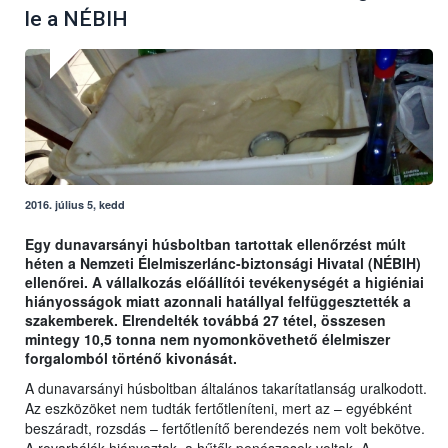
le a NÉBIH
2016. július 5, kedd
Egy dunavarsányi húsboltban tartottak ellenőrzést múlt
héten a Nemzeti Élelmiszerlánc-biztonsági Hivatal (NÉBIH)
ellenőrei. A vállalkozás előállítói tevékenységét a higiéniai
hiányosságok miatt azonnali hatállyal felfüggesztették a
szakemberek. Elrendelték továbbá 27 tétel, összesen
mintegy 10,5 tonna nem nyomonkövethető élelmiszer
forgalomból történő kivonását.
A dunavarsányi húsboltban általános takarítatlanság uralkodott.
Az eszközöket nem tudták fertőtleníteni, mert az – egyébként
beszáradt, rozsdás – fertőtlenítő berendezés nem volt bekötve.