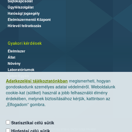
Sajtókapcsolat
Ügyfélszolgálat
Hatósági jogsegély
Élelmiszermentő Központ
Hírlevél feliratkozás
Gyakori kérdések
Élelmiszer
Állat
Növény
Laboratóriumok
Labor/Egyéb
Adatkezelési tájékoztatónkban
megismerheti, hogyan
gondoskodunk személyes adatai védelméről. Weboldalunk
cookie-kat (sütiket) használ a jobb felhasználói élmény
érdekében, melynek biztosításához kérjük, kattintson az
„Elfogadom” gombra.
Statisztikai célú sütik
Nemzeti Élelmiszerlánc-biztonsági Hivatal
Hirdetési célú sütik