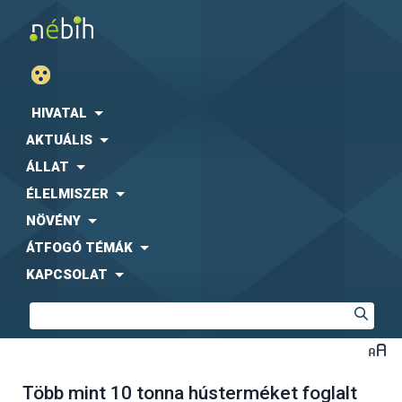
HIVATAL
AKTUÁLIS
ÁLLAT
ÉLELMISZER
NÖVÉNY
ÁTFOGÓ TÉMÁK
KAPCSOLAT
Több mint 10 tonna hústerméket foglalt