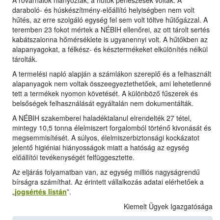
A rovarhálók hiányoztak, a hűtők penészesek voltak. A
daraboló- és húskészítmény-előállító helyiségben nem volt
hűtés, az erre szolgáló egység fel sem volt töltve hűtőgázzal. A
teremben 23 fokot mértek a NÉBIH ellenőrei, az ott tárolt sertés
kabátszalonna hőmérséklete is ugyanennyi volt. A hűtőkben az
alapanyagokat, a félkész- és késztermékeket elkülönítés nélkül
tárolták.
A termelési napló alapján a számlákon szereplő és a felhasznált
alapanyagok nem voltak összeegyeztethetőek, ami lehetetlenné
tett a termékek nyomon követését. A különböző fűszerek és
belsőségek felhasználását egyáltalán nem dokumentálták.
A NÉBIH szakemberei haladéktalanul elrendelték 27 tétel,
mintegy 10,5 tonna élelmiszert forgalomból történő kivonását és
megsemmisítését. A súlyos, élelmiszerbiztonsági kockázatot
jelentő higiéniai hiányosságok miatt a hatóság az egység
előállítói tevékenységét felfüggesztette.
Az eljárás folyamatban van, az egység milliós nagyságrendű
bírságra számíthat. Az érintett vállalkozás adatai elérhetőek a
„
jogsértés listán
”.
Kiemelt Ügyek Igazgatósága