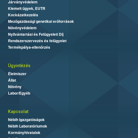
Járványvédelem
Kiemelt ügyek, EUTR
Kockázatkezelés
Mezőgazdasági genetikai erőforrások
Növényvédelem
Nyilvántartási és Felügyeleti Díj
Rendszerszervezés és felügyelet
Termékpálya-ellenőrzés
Ügyintézés
Élelmiszer
Állat
Növény
Labor/Egyéb
Kapcsolat
Nébih Igazgatóságok
Nébih Laboratóriumok
Kormányhivatalok