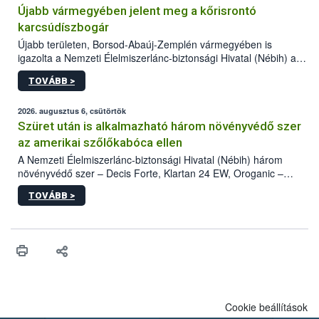
Újabb vármegyében jelent meg a kőrisrontó
karcsúdíszbogár
Újabb területen, Borsod-Abaúj-Zemplén vármegyében is
igazolta a Nemzeti Élelmiszerlánc-biztonsági Hivatal (Nébih) a
kőrisrontó karcsúdíszbogár (Agrilus planipennis) jelenlétét. A
TOVÁBB >
kártevőt nem csak színcsapdában találták meg, de már fertőzött
fában is azonosították. A növényvédelmi szakemberek folytatják
az intenzív felderítést, emellett az intézkedéseket a szlovák
2026. augusztus 6, csütörtök
hatósággal is összehangolják a terjedés megállítása érdekében.
Szüret után is alkalmazható három növényvédő szer
az amerikai szőlőkabóca ellen
A Nemzeti Élelmiszerlánc-biztonsági Hivatal (Nébih) három
növényvédő szer – Decis Forte, Klartan 24 EW, Oroganic –
engedélyokiratát módosította, így azok a szüretet követően,
TOVÁBB >
egészen a vesszőérettség (BBCH 91) stádiumáig
felhasználhatóak a szőlőben. A kiterjesztések célja, hogy a korai
érésű szőlőkben is legyen lehetőség a károsító elleni további
védekezésre. Az Oroganic készítmény kis kiszerelésben kiskerti
felhasználók számára is elérhető és ökológiai termesztésben is
engedélyezett.
Cookie beállítások