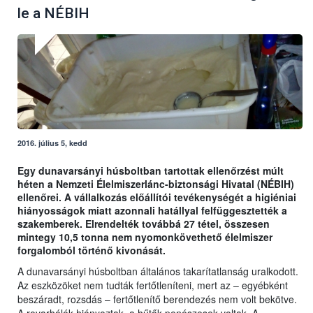
le a NÉBIH
2016. július 5, kedd
Egy dunavarsányi húsboltban tartottak ellenőrzést múlt
héten a Nemzeti Élelmiszerlánc-biztonsági Hivatal (NÉBIH)
ellenőrei. A vállalkozás előállítói tevékenységét a higiéniai
hiányosságok miatt azonnali hatállyal felfüggesztették a
szakemberek. Elrendelték továbbá 27 tétel, összesen
mintegy 10,5 tonna nem nyomonkövethető élelmiszer
forgalomból történő kivonását.
A dunavarsányi húsboltban általános takarítatlanság uralkodott.
Az eszközöket nem tudták fertőtleníteni, mert az – egyébként
beszáradt, rozsdás – fertőtlenítő berendezés nem volt bekötve.