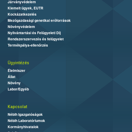
Járványvédelem
Kiemelt ügyek, EUTR
Kockázatkezelés
Mezőgazdasági genetikai erőforrások
Növényvédelem
Nyilvántartási és Felügyeleti Díj
Rendszerszervezés és felügyelet
Termékpálya-ellenőrzés
Ügyintézés
Élelmiszer
Állat
Növény
Labor/Egyéb
Kapcsolat
Nébih Igazgatóságok
Nébih Laboratóriumok
Kormányhivatalok