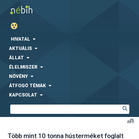
HIVATAL
AKTUÁLIS
ÁLLAT
ÉLELMISZER
NÖVÉNY
ÁTFOGÓ TÉMÁK
KAPCSOLAT
Több mint 10 tonna hústerméket foglalt