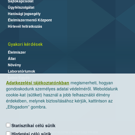
Sajtókapcsolat
Ügyfélszolgálat
Hatósági jogsegély
Élelmiszermentő Központ
Hírlevél feliratkozás
Gyakori kérdések
Élelmiszer
Állat
Növény
Laboratóriumok
Labor/Egyéb
Adatkezelési tájékoztatónkban
megismerheti, hogyan
gondoskodunk személyes adatai védelméről. Weboldalunk
cookie-kat (sütiket) használ a jobb felhasználói élmény
érdekében, melynek biztosításához kérjük, kattintson az
„Elfogadom” gombra.
Statisztikai célú sütik
Nemzeti Élelmiszerlánc-biztonsági Hivatal
Hirdetési célú sütik