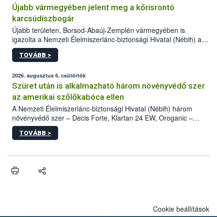
Újabb vármegyében jelent meg a kőrisrontó
karcsúdíszbogár
Újabb területen, Borsod-Abaúj-Zemplén vármegyében is
igazolta a Nemzeti Élelmiszerlánc-biztonsági Hivatal (Nébih) a
kőrisrontó karcsúdíszbogár (Agrilus planipennis) jelenlétét. A
TOVÁBB >
kártevőt nem csak színcsapdában találták meg, de már fertőzött
fában is azonosították. A növényvédelmi szakemberek folytatják
az intenzív felderítést, emellett az intézkedéseket a szlovák
2026. augusztus 6, csütörtök
hatósággal is összehangolják a terjedés megállítása érdekében.
Szüret után is alkalmazható három növényvédő szer
az amerikai szőlőkabóca ellen
A Nemzeti Élelmiszerlánc-biztonsági Hivatal (Nébih) három
növényvédő szer – Decis Forte, Klartan 24 EW, Oroganic –
engedélyokiratát módosította, így azok a szüretet követően,
TOVÁBB >
egészen a vesszőérettség (BBCH 91) stádiumáig
felhasználhatóak a szőlőben. A kiterjesztések célja, hogy a korai
érésű szőlőkben is legyen lehetőség a károsító elleni további
védekezésre. Az Oroganic készítmény kis kiszerelésben kiskerti
felhasználók számára is elérhető és ökológiai termesztésben is
engedélyezett.
Cookie beállítások