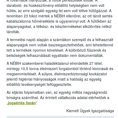
A rovarhálók hiányoztak, a hűtők penészesek voltak. A
daraboló- és húskészítmény-előállító helyiségben nem volt
hűtés, az erre szolgáló egység fel sem volt töltve hűtőgázzal. A
teremben 23 fokot mértek a NÉBIH ellenőrei, az ott tárolt sertés
kabátszalonna hőmérséklete is ugyanennyi volt. A hűtőkben az
alapanyagokat, a félkész- és késztermékeket elkülönítés nélkül
tárolták.
A termelési napló alapján a számlákon szereplő és a felhasznált
alapanyagok nem voltak összeegyeztethetőek, ami lehetetlenné
tett a termékek nyomon követését. A különböző fűszerek és
belsőségek felhasználását egyáltalán nem dokumentálták.
A NÉBIH szakemberei haladéktalanul elrendelték 27 tétel,
mintegy 10,5 tonna élelmiszert forgalomból történő kivonását és
megsemmisítését. A súlyos, élelmiszerbiztonsági kockázatot
jelentő higiéniai hiányosságok miatt a hatóság az egység
előállítói tevékenységét felfüggesztette.
Az eljárás folyamatban van, az egység milliós nagyságrendű
bírságra számíthat. Az érintett vállalkozás adatai elérhetőek a
„
jogsértés listán
”.
Kiemelt Ügyek Igazgatósága