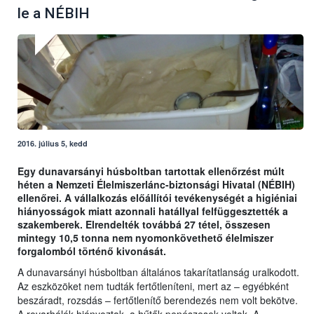
le a NÉBIH
2016. július 5, kedd
Egy dunavarsányi húsboltban tartottak ellenőrzést múlt
héten a Nemzeti Élelmiszerlánc-biztonsági Hivatal (NÉBIH)
ellenőrei. A vállalkozás előállítói tevékenységét a higiéniai
hiányosságok miatt azonnali hatállyal felfüggesztették a
szakemberek. Elrendelték továbbá 27 tétel, összesen
mintegy 10,5 tonna nem nyomonkövethető élelmiszer
forgalomból történő kivonását.
A dunavarsányi húsboltban általános takarítatlanság uralkodott.
Az eszközöket nem tudták fertőtleníteni, mert az – egyébként
beszáradt, rozsdás – fertőtlenítő berendezés nem volt bekötve.