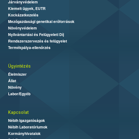
Járványvédelem
Kiemelt ügyek, EUTR
Kockázatkezelés
Mezőgazdasági genetikai erőforrások
Növényvédelem
Nyilvántartási és Felügyeleti Díj
Rendszerszervezés és felügyelet
Termékpálya-ellenőrzés
Ügyintézés
Élelmiszer
Állat
Növény
Labor/Egyéb
Kapcsolat
Nébih Igazgatóságok
Nébih Laboratóriumok
Kormányhivatalok