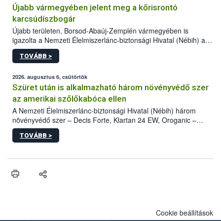
Újabb vármegyében jelent meg a kőrisrontó
karcsúdíszbogár
Újabb területen, Borsod-Abaúj-Zemplén vármegyében is
igazolta a Nemzeti Élelmiszerlánc-biztonsági Hivatal (Nébih) a
kőrisrontó karcsúdíszbogár (Agrilus planipennis) jelenlétét. A
TOVÁBB >
kártevőt nem csak színcsapdában találták meg, de már fertőzött
fában is azonosították. A növényvédelmi szakemberek folytatják
az intenzív felderítést, emellett az intézkedéseket a szlovák
2026. augusztus 6, csütörtök
hatósággal is összehangolják a terjedés megállítása érdekében.
Szüret után is alkalmazható három növényvédő szer
az amerikai szőlőkabóca ellen
A Nemzeti Élelmiszerlánc-biztonsági Hivatal (Nébih) három
növényvédő szer – Decis Forte, Klartan 24 EW, Oroganic –
engedélyokiratát módosította, így azok a szüretet követően,
TOVÁBB >
egészen a vesszőérettség (BBCH 91) stádiumáig
felhasználhatóak a szőlőben. A kiterjesztések célja, hogy a korai
érésű szőlőkben is legyen lehetőség a károsító elleni további
védekezésre. Az Oroganic készítmény kis kiszerelésben kiskerti
felhasználók számára is elérhető és ökológiai termesztésben is
engedélyezett.
Cookie beállítások