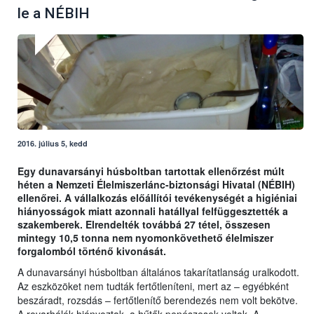
le a NÉBIH
2016. július 5, kedd
Egy dunavarsányi húsboltban tartottak ellenőrzést múlt
héten a Nemzeti Élelmiszerlánc-biztonsági Hivatal (NÉBIH)
ellenőrei. A vállalkozás előállítói tevékenységét a higiéniai
hiányosságok miatt azonnali hatállyal felfüggesztették a
szakemberek. Elrendelték továbbá 27 tétel, összesen
mintegy 10,5 tonna nem nyomonkövethető élelmiszer
forgalomból történő kivonását.
A dunavarsányi húsboltban általános takarítatlanság uralkodott.
Az eszközöket nem tudták fertőtleníteni, mert az – egyébként
beszáradt, rozsdás – fertőtlenítő berendezés nem volt bekötve.