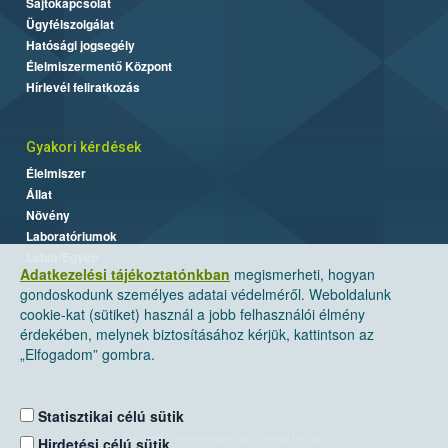
Sajtókapcsolat
Ügyfélszolgálat
Hatósági jogsegély
Élelmiszermentő Központ
Hírlevél feliratkozás
Gyakori kérdések
Élelmiszer
Állat
Növény
Laboratóriumok
Labor/Egyéb
Adatkezelési tájékoztatónkban
megismerheti, hogyan
gondoskodunk személyes adatai védelméről. Weboldalunk
cookie-kat (sütiket) használ a jobb felhasználói élmény
érdekében, melynek biztosításához kérjük, kattintson az
„Elfogadom” gombra.
Statisztikai célú sütik
Nemzeti Élelmiszerlánc-biztonsági Hivatal
Hirdetési célú sütik