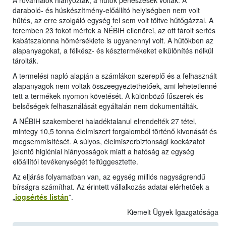
A rovarhálók hiányoztak, a hűtők penészesek voltak. A
daraboló- és húskészítmény-előállító helyiségben nem volt
hűtés, az erre szolgáló egység fel sem volt töltve hűtőgázzal. A
teremben 23 fokot mértek a NÉBIH ellenőrei, az ott tárolt sertés
kabátszalonna hőmérséklete is ugyanennyi volt. A hűtőkben az
alapanyagokat, a félkész- és késztermékeket elkülönítés nélkül
tárolták.
A termelési napló alapján a számlákon szereplő és a felhasznált
alapanyagok nem voltak összeegyeztethetőek, ami lehetetlenné
tett a termékek nyomon követését. A különböző fűszerek és
belsőségek felhasználását egyáltalán nem dokumentálták.
A NÉBIH szakemberei haladéktalanul elrendelték 27 tétel,
mintegy 10,5 tonna élelmiszert forgalomból történő kivonását és
megsemmisítését. A súlyos, élelmiszerbiztonsági kockázatot
jelentő higiéniai hiányosságok miatt a hatóság az egység
előállítói tevékenységét felfüggesztette.
Az eljárás folyamatban van, az egység milliós nagyságrendű
bírságra számíthat. Az érintett vállalkozás adatai elérhetőek a
„
jogsértés listán
”.
Kiemelt Ügyek Igazgatósága