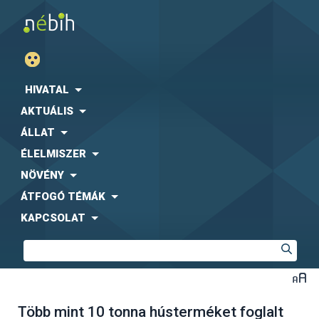
HIVATAL
AKTUÁLIS
ÁLLAT
ÉLELMISZER
NÖVÉNY
ÁTFOGÓ TÉMÁK
KAPCSOLAT
Több mint 10 tonna hústerméket foglalt