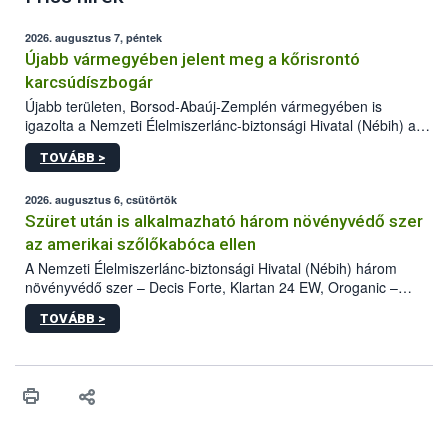
2026. augusztus 7, péntek
Újabb vármegyében jelent meg a kőrisrontó
karcsúdíszbogár
Újabb területen, Borsod-Abaúj-Zemplén vármegyében is
igazolta a Nemzeti Élelmiszerlánc-biztonsági Hivatal (Nébih) a
kőrisrontó karcsúdíszbogár (Agrilus planipennis) jelenlétét. A
TOVÁBB >
kártevőt nem csak színcsapdában találták meg, de már fertőzött
fában is azonosították. A növényvédelmi szakemberek folytatják
az intenzív felderítést, emellett az intézkedéseket a szlovák
2026. augusztus 6, csütörtök
hatósággal is összehangolják a terjedés megállítása érdekében.
Szüret után is alkalmazható három növényvédő szer
az amerikai szőlőkabóca ellen
A Nemzeti Élelmiszerlánc-biztonsági Hivatal (Nébih) három
növényvédő szer – Decis Forte, Klartan 24 EW, Oroganic –
engedélyokiratát módosította, így azok a szüretet követően,
TOVÁBB >
egészen a vesszőérettség (BBCH 91) stádiumáig
felhasználhatóak a szőlőben. A kiterjesztések célja, hogy a korai
érésű szőlőkben is legyen lehetőség a károsító elleni további
védekezésre. Az Oroganic készítmény kis kiszerelésben kiskerti
felhasználók számára is elérhető és ökológiai termesztésben is
engedélyezett.