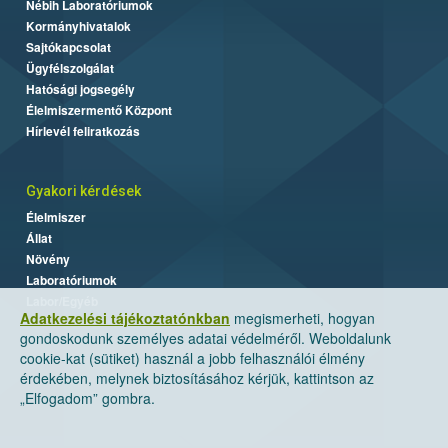
Nébih Laboratóriumok
Kormányhivatalok
Sajtókapcsolat
Ügyfélszolgálat
Hatósági jogsegély
Élelmiszermentő Központ
Hírlevél feliratkozás
Gyakori kérdések
Élelmiszer
Állat
Növény
Laboratóriumok
Labor/Egyéb
Adatkezelési tájékoztatónkban
megismerheti, hogyan
gondoskodunk személyes adatai védelméről. Weboldalunk
cookie-kat (sütiket) használ a jobb felhasználói élmény
érdekében, melynek biztosításához kérjük, kattintson az
„Elfogadom” gombra.