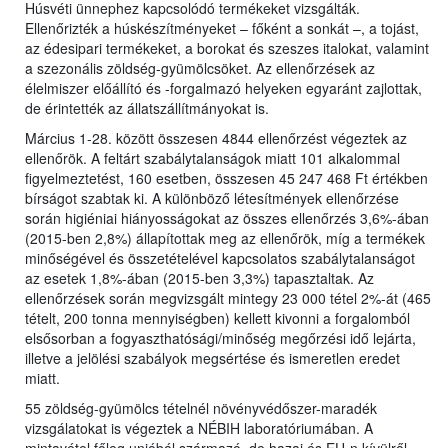
Húsvéti ünnephez kapcsolódó termékeket vizsgálták.
Ellenőrizték a húskészítményeket – főként a sonkát –, a tojást,
az édesipari termékeket, a borokat és szeszes italokat, valamint
a szezonális zöldség-gyümölcsöket. Az ellenőrzések az
élelmiszer előállító és -forgalmazó helyeken egyaránt zajlottak,
de érintették az állatszállítmányokat is.
Március 1-28. között összesen 4844 ellenőrzést végeztek az
ellenőrök. A feltárt szabálytalanságok miatt 101 alkalommal
figyelmeztetést, 160 esetben, összesen 45 247 468 Ft értékben
bírságot szabtak ki. A különböző létesítmények ellenőrzése
során higiéniai hiányosságokat az összes ellenőrzés 3,6%-ában
(2015-ben 2,8%) állapítottak meg az ellenőrök, míg a termékek
minőségével és összetételével kapcsolatos szabálytalanságot
az esetek 1,8%-ában (2015-ben 3,3%) tapasztaltak. Az
ellenőrzések során megvizsgált mintegy 23 000 tétel 2%-át (465
tételt, 200 tonna mennyiségben) kellett kivonni a forgalomból
elsősorban a fogyaszthatósági/minőség megőrzési idő lejárta,
illetve a jelölési szabályok megsértése és ismeretlen eredet
miatt.
55 zöldség-gyümölcs tételnél növényvédőszer-maradék
vizsgálatokat is végeztek a NÉBIH laboratóriumában. A