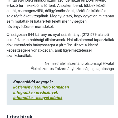
mintavétel főleg unióból származó, de hazai és EU-n kívülről
érkező termékekből is történt. A szakemberek többek között
almát, csemegeszőlőt, déligyümölcsöket, körtét és különféle
zöldségféléket vizsgáltak. Megnyugtató, hogy egyetlen mintában
sem mutattak ki határérték feletti mennyiségben
növényvédőszer-maradékot.
Országosan 644 bárány és nyúl szállítmányt (272 579 állatot)
ellenőriztek a hatósági állatorvosok. Hat alkalommal tapasztaltak
dokumentációs hiányosságot a járműre, illetve a kísérő
képzettségére vonatkozóan, amit figyelmeztetéssel
szankcionáltak.
Nemzeti Élelmiszerlánc-biztonsági Hivatal
Élelmiszer- és Takarmánybiztonsági Igazgatósága
Kapcsolódó anyagok:
közlemény letölthető formában
infografika - eredmények
infografika - megyei adatok
Friss hírek