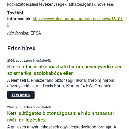
kockázatbecslési tevékenységek láthatóságának növelése.
További
információk
:
https://www.efsa.europa.eu/en/press/news/18101
5
Kép forrása
: EFSA
Friss hírek
2026. augusztus 6, csütörtök
Szüret után is alkalmazható három növényvédő szer
az amerikai szőlőkabóca ellen
A Nemzeti Élelmiszerlánc-biztonsági Hivatal (Nébih) három
növényvédő szer – Decis Forte, Klartan 24 EW, Oroganic –
engedélyokiratát módosította, így azok a szüretet követően,
TOVÁBB >
egészen a vesszőérettség (BBCH 91) stádiumáig
felhasználhatóak a szőlőben. A kiterjesztések célja, hogy a korai
érésű szőlőkben is legyen lehetőség a károsító elleni további
2026. augusztus 6, csütörtök
védekezésre. Az Oroganic készítmény kis kiszerelésben kiskerti
Kerti sütögetés biztonságosan: a Nébih tanácsai
felhasználók számára is elérhető és ökológiai termesztésben is
nyári grillezéshez
engedélyezett.
A grillezés a nyári étkezések egyik legkedveltebb formája. A