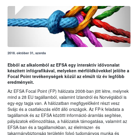
2018. október 31, szerda
Ebből az alkalomból az EFSA egy interaktív idővonalat
készített infógrafikával, melyeken mérföldkövekkel jelölte a
Focal Point tevékenységek közül az elmúlt tíz év legfőbb
eredményeit.
Az EFSA Focal Point (FP) hálózata 2008-ban jött létre, melynek
mind a 28 EU tagállamból, valamint Izlandról és Norvégiából is
egy-egy tagja van. A hálózatban megfigyelőként részt vesz
Svájc és a csatlakozás előtt álló országok. Az FP-k feladata a
tagállamok és az EFSA közötti információ-áramlás segítése,
pályázatok előmozdítása, a hálózatok támogatása, valamint az
EFSA-ban és a tagállamokban, az élelmiszer- és
takarmánybiztonság területén folyó tudományos munka és