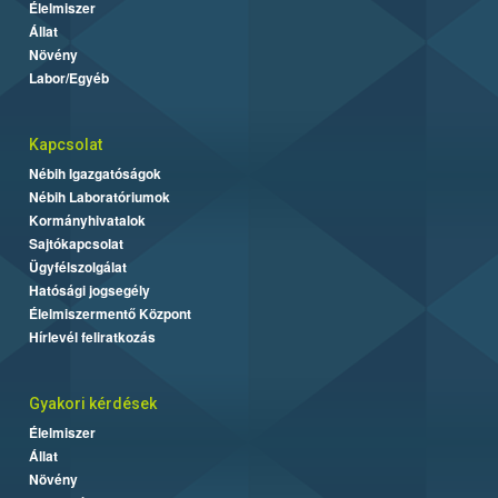
Élelmiszer
Állat
Növény
Labor/Egyéb
Kapcsolat
Nébih Igazgatóságok
Nébih Laboratóriumok
Kormányhivatalok
Sajtókapcsolat
Ügyfélszolgálat
Hatósági jogsegély
Élelmiszermentő Központ
Hírlevél feliratkozás
Gyakori kérdések
Élelmiszer
Állat
Növény