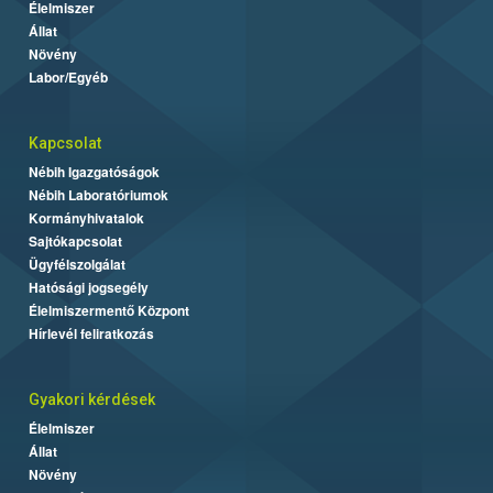
Élelmiszer
Állat
Növény
Labor/Egyéb
Kapcsolat
Nébih Igazgatóságok
Nébih Laboratóriumok
Kormányhivatalok
Sajtókapcsolat
Ügyfélszolgálat
Hatósági jogsegély
Élelmiszermentő Központ
Hírlevél feliratkozás
Gyakori kérdések
Élelmiszer
Állat
Növény