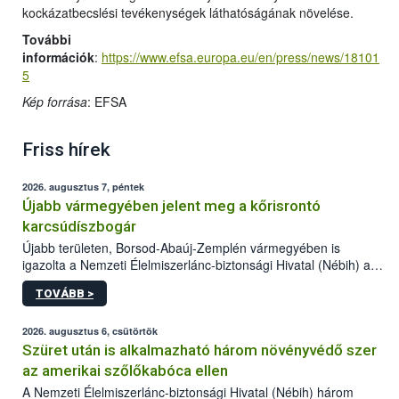
kockázatbecslési tevékenységek láthatóságának növelése.
További
információk
:
https://www.efsa.europa.eu/en/press/news/18101
5
Kép forrása
: EFSA
Friss hírek
2026. augusztus 7, péntek
Újabb vármegyében jelent meg a kőrisrontó
karcsúdíszbogár
Újabb területen, Borsod-Abaúj-Zemplén vármegyében is
igazolta a Nemzeti Élelmiszerlánc-biztonsági Hivatal (Nébih) a
kőrisrontó karcsúdíszbogár (Agrilus planipennis) jelenlétét. A
TOVÁBB >
kártevőt nem csak színcsapdában találták meg, de már fertőzött
fában is azonosították. A növényvédelmi szakemberek folytatják
az intenzív felderítést, emellett az intézkedéseket a szlovák
2026. augusztus 6, csütörtök
hatósággal is összehangolják a terjedés megállítása érdekében.
Szüret után is alkalmazható három növényvédő szer
az amerikai szőlőkabóca ellen
A Nemzeti Élelmiszerlánc-biztonsági Hivatal (Nébih) három