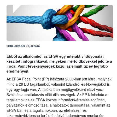
2018. október 31, szerda
Ebből az alkalomból az EFSA egy interaktív idővonalat
készített infógrafikával, melyeken mérföldkövekkel jelölte a
Focal Point tevékenységek közül az elmúlt tíz év legfőbb
eredményeit.
Az EFSA Focal Point (FP) hálózata 2008-ban jött létre, melynek
mind a 28 EU tagállamból, valamint Izlandról és Norvégiából is
egy-egy tagja van. A hálózatban megfigyelőként részt vesz
Svájc és a csatlakozás előtt álló országok. Az FP-k feladata a
tagállamok és az EFSA közötti információ-áramlás segítése,
pályázatok előmozdítása, a hálózatok támogatása, valamint az
EFSA-ban és a tagállamokban, az élelmiszer- és
takarmánybiztonság területén folyó tudományos munka és