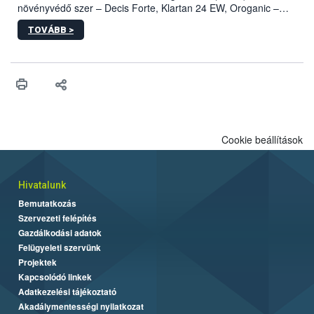
növényvédő szer – Decis Forte, Klartan 24 EW, Oroganic –
engedélyokiratát módosította, így azok a szüretet követően,
TOVÁBB >
egészen a vesszőérettség (BBCH 91) stádiumáig
felhasználhatóak a szőlőben. A kiterjesztések célja, hogy a korai
érésű szőlőkben is legyen lehetőség a károsító elleni további
védekezésre. Az Oroganic készítmény kis kiszerelésben kiskerti
felhasználók számára is elérhető és ökológiai termesztésben is
engedélyezett.
Cookie beállítások
Hivatalunk
Bemutatkozás
Szervezeti felépítés
Gazdálkodási adatok
Felügyeleti szervünk
Projektek
Kapcsolódó linkek
Adatkezelési tájékoztató
Akadálymentességi nyilatkozat