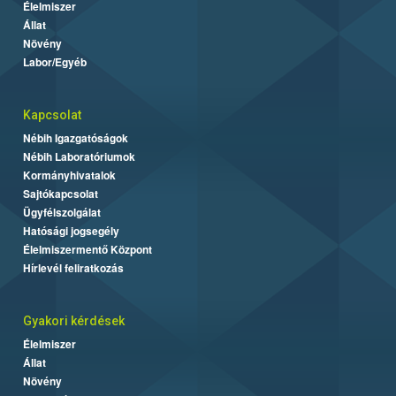
Élelmiszer
Állat
Növény
Labor/Egyéb
Kapcsolat
Nébih Igazgatóságok
Nébih Laboratóriumok
Kormányhivatalok
Sajtókapcsolat
Ügyfélszolgálat
Hatósági jogsegély
Élelmiszermentő Központ
Hírlevél feliratkozás
Gyakori kérdések
Élelmiszer
Állat
Növény