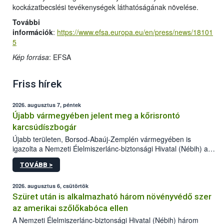
kockázatbecslési tevékenységek láthatóságának növelése.
További
információk
:
https://www.efsa.europa.eu/en/press/news/18101
5
Kép forrása
: EFSA
Friss hírek
2026. augusztus 7, péntek
Újabb vármegyében jelent meg a kőrisrontó
karcsúdíszbogár
Újabb területen, Borsod-Abaúj-Zemplén vármegyében is
igazolta a Nemzeti Élelmiszerlánc-biztonsági Hivatal (Nébih) a
kőrisrontó karcsúdíszbogár (Agrilus planipennis) jelenlétét. A
TOVÁBB >
kártevőt nem csak színcsapdában találták meg, de már fertőzött
fában is azonosították. A növényvédelmi szakemberek folytatják
az intenzív felderítést, emellett az intézkedéseket a szlovák
2026. augusztus 6, csütörtök
hatósággal is összehangolják a terjedés megállítása érdekében.
Szüret után is alkalmazható három növényvédő szer
az amerikai szőlőkabóca ellen
A Nemzeti Élelmiszerlánc-biztonsági Hivatal (Nébih) három