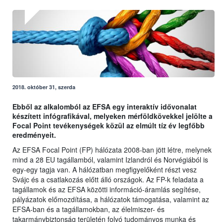
2018. október 31, szerda
Ebből az alkalomból az EFSA egy interaktív idővonalat
készített infógrafikával, melyeken mérföldkövekkel jelölte a
Focal Point tevékenységek közül az elmúlt tíz év legfőbb
eredményeit.
Az EFSA Focal Point (FP) hálózata 2008-ban jött létre, melynek
mind a 28 EU tagállamból, valamint Izlandról és Norvégiából is
egy-egy tagja van. A hálózatban megfigyelőként részt vesz
Svájc és a csatlakozás előtt álló országok. Az FP-k feladata a
tagállamok és az EFSA közötti információ-áramlás segítése,
pályázatok előmozdítása, a hálózatok támogatása, valamint az
EFSA-ban és a tagállamokban, az élelmiszer- és
takarmánybiztonság területén folyó tudományos munka és