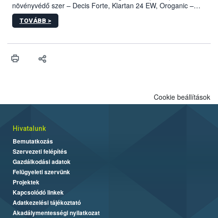
növényvédő szer – Decis Forte, Klartan 24 EW, Oroganic –
engedélyokiratát módosította, így azok a szüretet követően,
TOVÁBB >
egészen a vesszőérettség (BBCH 91) stádiumáig
felhasználhatóak a szőlőben. A kiterjesztések célja, hogy a korai
érésű szőlőkben is legyen lehetőség a károsító elleni további
védekezésre. Az Oroganic készítmény kis kiszerelésben kiskerti
felhasználók számára is elérhető és ökológiai termesztésben is
engedélyezett.
Cookie beállítások
Hivatalunk
Bemutatkozás
Szervezeti felépítés
Gazdálkodási adatok
Felügyeleti szervünk
Projektek
Kapcsolódó linkek
Adatkezelési tájékoztató
Akadálymentességi nyilatkozat