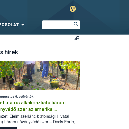
PCSOLAT
s hírek
augusztus 6, csütörtök
et után is alkalmazható három
nyvédő szer az amerikai
őkabóca ellen
zeti Élelmiszerlánc-biztonsági Hivatal
h) három növényvédő szer – Decis Forte,
an 24 EW, Oroganic – engedélyokiratát