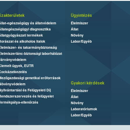
Szakterületek
Ügyintézés
Állat-egészségügy és állatvédelem
Élelmiszer
Állategészségügyi diagnosztika
Állat
Állatgyógyászati termékek
Növény
Borászat és alkoholos italok
Labor/Egyéb
Élelmiszer- és takarmánybiztonság
Élelmiszerlánc-biztonsági laborhálózat
Járványvédelem
Kiemelt ügyek, EUTR
Kockázatkezelés
Mezőgazdasági genetikai erőforrások
Gyakori kérdések
Növényvédelem
Nyilvántartási és Felügyeleti Díj
Élelmiszer
Rendszerszervezés és felügyelet
Állat
Termékpálya-ellenőrzés
Növény
Laboratóriumok
Labor/Egyéb