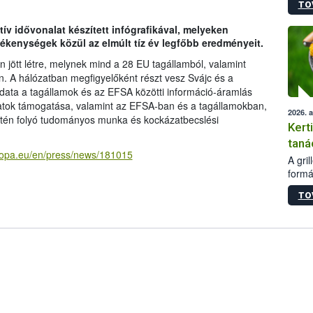
TO
módos
egész
ív idővonalat készített infógrafikával, melyeken
felha
vékenységek közül az elmúlt tíz év legfőbb eredményeit.
célja
lehet
 jött létre, melynek mind a 28 EU tagállamból, valamint
Az Or
an. A hálózatban megfigyelőként részt vesz Svájc és a
felha
ladata a tagállamok és az EFSA közötti információ-áramlás
terme
zatok támogatása, valamint az EFSA-ban és a tagállamokban,
2026. 
letén folyó tudományos munka és kockázatbecslési
Kert
taná
ropa.eu/en/press/news/181015
A gri
formá
romlá
TO
szapo
sütög
techni
alapa
higié
hőkez
tárol
Hivat
a biz