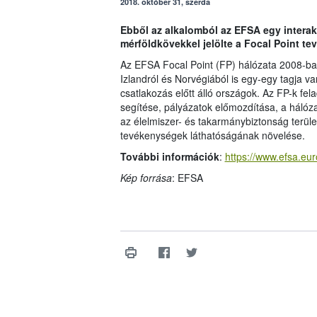
2018. október 31, szerda
Ebből az alkalomból az EFSA egy interakt
mérföldkövekkel jelölte a Focal Point te
Az EFSA Focal Point (FP) hálózata 2008-ban
Izlandról és Norvégiából is egy-egy tagja v
csatlakozás előtt álló országok. Az FP-k fe
segítése, pályázatok előmozdítása, a háló
az élelmiszer- és takarmánybiztonság terü
tevékenységek láthatóságának növelése.
További információk
:
https://www.efsa.eu
Kép forrása
: EFSA