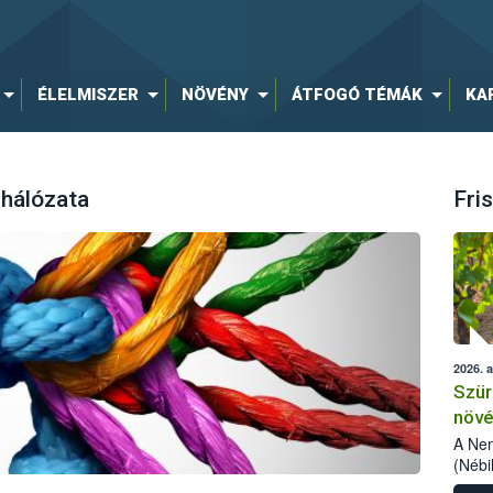
ÉLELMISZER
NÖVÉNY
ÁTFOGÓ TÉMÁK
KA
 hálózata
Fris
2026. 
Szür
növé
szől
A Nem
(Nébi
Klart