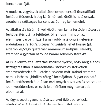
koncentrációját.
A modern, vegyészek által több komponensből összeállított
fertőtlenítőszerek hideg körülmények között is hatékonyak,
azonban a szükséges koncentrációt meg kell emelni.
Az állattartás körülményei között nem kell a fertőtlenítőszert a
fertőtlenítés után a felületekről lemosni (mint pl. az
élelmiszeriparban). Ezért a nagyobb hatékonyság elérése
érdekében a
fertőtlenítőszer hatásideje
lehet hosszú (pl.
aldehid- és/vagy quaterner ammóniumsó-típusú szerek),
szemben a gyorsan ható, de hamar lebomló szerekkel.
Az is jellemző az állattartási körülményekre, hogy még alapos
tisztogatás után is maradhatnak szerves és szervetlen
szennyeződések a felületeken, sokszor már szabad szemmel
nem is látható, „biofilm-réteg” formájában. A gyorsan ható
fertőtlenítőszerek általában érzékenyek a szerves és szervetlen
szennyeződésekre, és ezek jelenlétében még hamarabb
elbomlanak.
Az úgynevezett gyors hatású szereket (klór, peroxidok,
alkoholok) ezért csak ott érdemes használni, ahol a