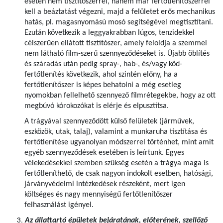
esetén nem tisztítószerrel, hanem már fertőtlenítőszerrel
kell a beáztatást végezni, majd a felületet erős mechanikus
hatás, pl. magasnyomású mosó segítségével megtisztítani.
Ezután következik a leggyakrabban lúgos, tenzidekkel
célszerűen ellátott tisztítószer, amely feloldja a szemmel
nem látható film-szerű szennyeződéseket is. Újabb öblítés
és száradás után pedig spray-, hab-, és/vagy köd-
fertőtlenítés következik, ahol szintén előny, ha a
fertőtlenítőszer is képes behatolni a még esetleg
nyomokban fellelhető szennyező filmrétegekbe, hogy az ott
megbúvó kórokozókat is elérje és elpusztítsa.
A trágyával szennyeződött külső felületek (járművek,
eszközök, utak, talaj), valamint a munkaruha tisztítása és
fertőtlenítése ugyanolyan módszerrel történhet, mint amit
egyéb szennyeződések esetében is leírtunk. Egyes
vélekedésekkel szemben szükség esetén a trágya maga is
fertőtleníthető, de csak nagyon indokolt esetben, hatósági,
járványvédelmi intézkedések részeként, mert igen
költséges és nagy mennyiségű fertőtlenítőszer
felhasználást igényel.
Az állattartó épületek bejáratának, előterének, szellőző