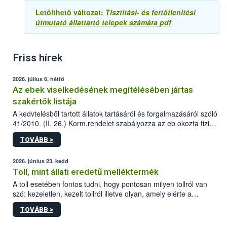
Letölthető változat:
Tisztítási- és fertőtlenítési
útmutató állattartó telepek számára pdf
Friss hírek
2026. július 6, hétfő
Az ebek viselkedésének megítélésében jártas
szakértők listája
A kedvtelésből tartott állatok tartásáról és forgalmazásáról szóló
41/2010. (II. 26.) Korm.rendelet szabályozza az eb okozta fizikai
sérülés, illetve ennek veszélye keletkezésekor felmerülő
TOVÁBB >
hatósági feladatokat, valamint a veszélyes eb tartását és annak
engedélyezését. Ezen eljárások során szükség esetén be kell
vonni az ebek viselkedésének megítélésében jártas szakértőt.
2026. június 23, kedd
Toll, mint állati eredetű melléktermék
A toll esetében fontos tudni, hogy pontosan milyen tollról van
szó: kezeletlen, kezelt tollról illetve olyan, amely elérte a
„végpontját”.
TOVÁBB >