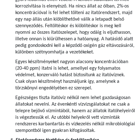
korrozivitása is elenyésző. Ha nincs állat az ólban, 2%-os
koncentrációval is fel lehet tölteni az itatórendszert, majd
egy nap állás után kiöblíthetővé válik a letapadt belső
szennyeződés. Feltöltéskor és kiöblítéskor is meg kell
nyomni az összes itatószelepet, hogy odáig is eljuthasson,
illetve onnan is kiürülhessen a hatóanyag. A hatásidő alatt
pedig gondoskodni kell a képződő oxigén gáz eltávozásáról,
különben szétnyomhatja a vezetékeket.
Egyes készítményeket nagyon alacsony koncentrációban
(20-40 ppm) itatni is lehet, amellyel egy folyamatos
védelmet, konzerváló hatást biztosítunk az itatóvíznek.
Csak olyan készítményt használjunk így, amelynek a
törzskönyvi engedélyében ez szerepel.
Egészséges tiszta itatóvíz nélkül nem lehet gazdaságosan
állatokat nevelni. Az évenkénti vízvizsgálatokat ne csak a
telepre bejövő vízmintából, hanem az állatok itatóhelyeiről
is végeztessük el. Az utóbbi helyekről vett vízminták
rendszeres karbantartás és vízkezelés nélkül mikrobiológiai
szempontból igen gyakran kifogásoltak.