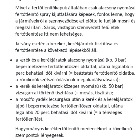
Mivel a fertőtlenítőkapuk általában csak alacsony nyomású
fertőtlenítő spray kijuttatására képesek, fontos lenne, hogy
a járművekről a szennyeződéseket előtte le tudják mosni és
megszárítani. Sáros, vastagon szennyezett felületek
fertőtlenítése itt nem lehetséges.
Járvány esetén a kerekek, kerékjáratok tisztítása és
fertőtlenítése a következő lépésekből áll:
a kerék és a kerékjáratok alacsony nyomású (kb. 3 bar)
bepermetezése fertőtlenítőszer oldattal­, utána legalább 5
perc behatási időt kivárni (= beáztatás fertőtlenítő oldatba,
a kórokozók szétszóródásának megakadályozására);
a kerék és kerékjáratok közepes nyomású (kb. 50 bar)
vízsugárral történő tisztítása (= mosás, tisztítás);
a mosófolyadék lecsurgása után a kerék és a kerékjáratok
újbóli bepermetezése fertőtlenítőszer oldattal­, utána
legalább 20 perc behatási időt kivárni (= a tényleges
fertőtlenítés).
Hagyományos kerékfertőtlenítő medencéknél a következő
szempontok lényegesek: