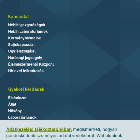
Kapcsolat
Nébih Igazgatóságok
Nébih Laboratóriumok
Kormányhivatalok
Sajtókapcsolat
Ügyfélszolgálat
Hatósági jogsegély
Élelmiszermentő Központ
Hírlevél feliratkozás
Gyakori kérdések
Élelmiszer
Állat
Növény
Laboratóriumok
Labor/Egyéb
Adatkezelési tájékoztatónkban
megismerheti, hogyan
gondoskodunk személyes adatai védelméről. Weboldalunk