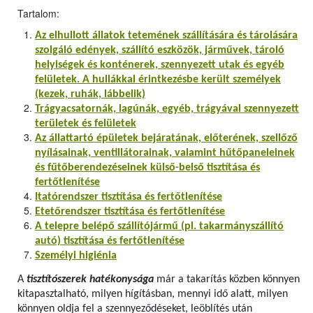
Tartalom:
Az elhullott állatok tetemének szállítására és tárolására
szolgáló edények, szállító eszközök, járművek, tároló
helyiségek és konténerek, szennyezett utak és egyéb
felületek. A hullákkal érintkezésbe került személyek
(kezek, ruhák, lábbelik)
Trágyacsatornák, lagúnák, egyéb, trágyával szennyezett
területek és felületek
Az állattartó épületek bejáratának, előterének, szellőző
nyílásainak, ventillátorainak, valamint hűtőpaneleinek
és fűtőberendezéseinek külső-belső tisztítása és
fertőtlenítése
Itatórendszer tisztítása és fertőtlenítése
Etetőrendszer tisztítása és fertőtlenítése
A telepre belépő szállítójármű (pl. takarmányszállító
autó) tisztítása és fertőtlenítése
Személyi higiénia
A
tisztítószerek hatékonysága
már a takarítás közben könnyen
kitapasztalható, milyen hígításban, mennyi idő alatt, milyen
könnyen oldja fel a szennyeződéseket, leöblítés után