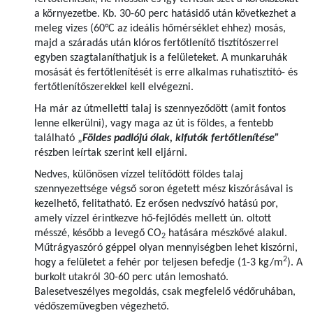
a környezetbe. Kb. 30-60 perc hatásidő után következhet a
meleg vizes (60°C az ideális hőmérséklet ehhez) mosás,
majd a száradás után klóros fertőtlenítő tisztítószerrel
egyben szagtalaníthatjuk is a felületeket. A munkaruhák
mosását és fertőtlenítését is erre alkalmas ruhatisztító- és
fertőtlenítőszerekkel kell elvégezni.
Ha már az útmelletti talaj is szennyeződött (amit fontos
lenne elkerülni), vagy maga az út is földes, a fentebb
található „
Földes padlójú ólak, kifutók fertőtlenítése”
részben leírtak szerint kell eljárni.
Nedves, különösen vízzel telítődött földes talaj
szennyezettsége végső soron égetett mész kiszórásával is
kezelhető, felitatható. Ez erősen nedvszívó hatású por,
amely vízzel érintkezve hő-fejlődés mellett ún. oltott
mésszé, később a levegő CO
hatására mészkővé alakul.
2
Műtrágyaszóró géppel olyan mennyiségben lehet kiszórni,
2
hogy a felületet a fehér por teljesen befedje (1-3 kg/m
). A
burkolt utakról 30-60 perc után lemosható.
Balesetveszélyes megoldás, csak megfelelő védőruhában,
védőszemüvegben végezhető.