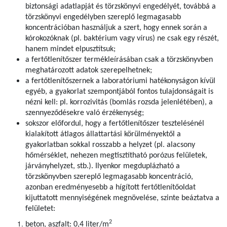
biztonsági adatlapját és törzskönyvi engedélyét, továbbá a
törzskönyvi engedélyben szereplő legmagasabb
koncentrációban használjuk a szert, hogy ennek során a
kórokozóknak (pl. baktérium vagy vírus) ne csak egy részét,
hanem mindet elpusztítsuk;
a fertőtlenítőszer termékleírásában csak a törzskönyvben
meghatározott adatok szerepelhetnek;
a fertőtlenítőszernek a laboratóriumi hatékonyságon kívül
egyéb, a gyakorlat szempontjából fontos tulajdonságait is
nézni kell: pl. korrozivitás (bomlás rozsda jelenlétében), a
szennyeződésekre való érzékenység;
sokszor előfordul, hogy a fertőtlenítőszer tesztelésénél
kialakított átlagos állattartási körülményektől a
gyakorlatban sokkal rosszabb a helyzet (pl. alacsony
hőmérséklet, nehezen megtisztítható porózus felületek,
járványhelyzet, stb.). Ilyenkor megduplázható a
törzskönyvben szereplő legmagasabb koncentráció,
azonban eredményesebb a hígított fertőtlenítőoldat
kijuttatott mennyiségének megnövelése, szinte beáztatva a
felületet:
2
beton, aszfalt: 0,4 liter/m