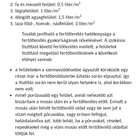
2
fa és meszelt felület: 0,5 liter/m
2
téglafelület: 1 liter/m
2
döngölt agyagfelület: 1,5 liter/m
2
laza föld-, homok-, nádfelület: 3 liter/m
Tovább javítható a fertőtlenítés hatékonysága a
fertőtlenítés gyakoriságának növelésével. A szokásos
tisztítást követő fertőtlenítés mellett, a felületek
tisztítást megelőző fertőtlenítésének a következő
előnyei vannak:
a felületeken a szennyeződésekbe ágyazott kórokozók egy
része már a fertőtlenítőszerbe áztatás során elpusztul, így
a tisztítás során nem kerül olyan helyekre is, ahol korábban
nem volt;
minél porózusabb egy felület, annál nehezebb azt
kiszárítani a mosás után és a fertőtlenítés előtt. Emiatt a
mosás után felvitt fertőtlenítő oldat vagy be sem jut a
vízzel megtelt pórusokba, vagy erősen felhígul,
hatástalanítva azt. Jobb tehát, ha a pórusokat, réseket,
repedéseket még a vizes mosás előtt fertőtlenítő oldattal
töltjük fel.