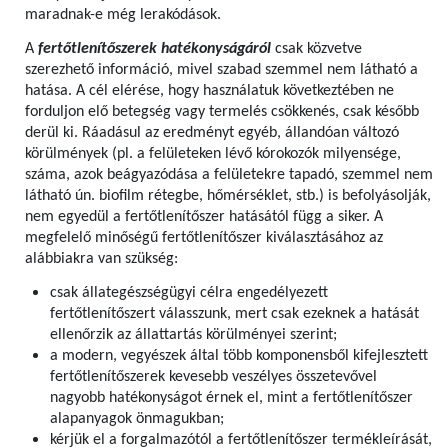
maradnak-e még lerakódások.
A
fertőtlenítőszerek hatékonyságáról
csak közvetve
szerezhető információ, mivel szabad szemmel nem látható a
hatása. A cél elérése, hogy használatuk következtében ne
forduljon elő betegség vagy termelés csökkenés, csak később
derül ki. Ráadásul az eredményt egyéb, állandóan változó
körülmények (pl. a felületeken lévő kórokozók milyensége,
száma, azok beágyazódása a felületekre tapadó, szemmel nem
látható ún. biofilm rétegbe, hőmérséklet, stb.) is befolyásolják,
nem egyedül a fertőtlenítőszer hatásától függ a siker. A
megfelelő minőségű fertőtlenítőszer kiválasztásához az
alábbiakra van szükség:
csak állategészségügyi célra engedélyezett
fertőtlenítőszert válasszunk, mert csak ezeknek a hatását
ellenőrzik az állattartás körülményei szerint;
a modern, vegyészek által több komponensből kifejlesztett
fertőtlenítőszerek kevesebb veszélyes összetevővel
nagyobb hatékonyságot érnek el, mint a fertőtlenítőszer
alapanyagok önmagukban;
kérjük el a forgalmazótól a fertőtlenítőszer termékleírását,