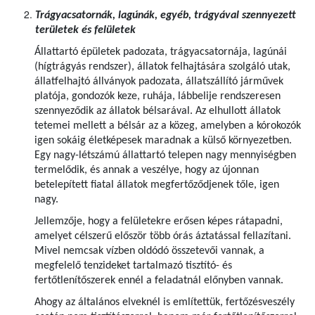
Trágyacsatornák, lagúnák, egyéb, trágyával szennyezett
területek és felületek
Állattartó épületek padozata, trágyacsatornája, lagúnái
(hígtrágyás rendszer), állatok felhajtására szolgáló utak,
állatfelhajtó állványok padozata, állatszállító járművek
platója, gondozók keze, ruhája, lábbelije rendszeresen
szennyeződik az állatok bélsarával. Az elhullott állatok
tetemei mellett a bélsár az a közeg, amelyben a kórokozók
igen sokáig életképesek maradnak a külső környezetben.
Egy nagy-létszámú állattartó telepen nagy mennyiségben
termelődik, és annak a veszélye, hogy az újonnan
betelepített fiatal állatok megfertőződjenek tőle, igen
nagy.
Jellemzője, hogy a felületekre erősen képes rátapadni,
amelyet célszerű először több órás áztatással fellazítani.
Mivel nemcsak vízben oldódó összetevői vannak, a
megfelelő tenzideket tartalmazó tisztító- és
fertőtlenítőszerek ennél a feladatnál előnyben vannak.
Ahogy az általános elveknél is említettük, fertőzésveszély