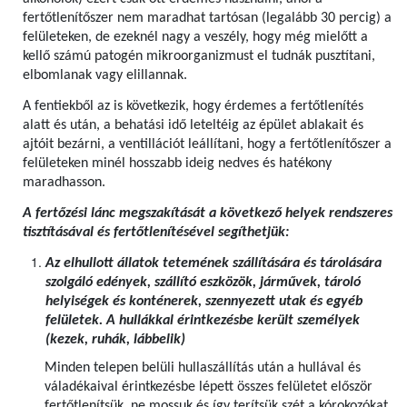
fertőtlenítőszer nem maradhat tartósan (legalább 30 percig) a
felületeken, de ezeknél nagy a veszély, hogy még mielőtt a
kellő számú patogén mikroorganizmust el tudnák pusztítani,
elbomlanak vagy elillannak.
A fentiekből az is következik, hogy érdemes a fertőtlenítés
alatt és után, a behatási idő leteltéig az épület ablakait és
ajtóit bezárni, a ventillációt leállítani, hogy a fertőtlenítőszer a
felületeken minél hosszabb ideig nedves és hatékony
maradhasson.
A fertőzési lánc megszakítását a következő helyek rendszeres
tisztításával és fertőtlenítésével segíthetjük:
Az elhullott állatok tetemének szállítására és tárolására
szolgáló edények, szállító eszközök, járművek, tároló
helyiségek és konténerek, szennyezett utak és egyéb
felületek. A hullákkal érintkezésbe került személyek
(kezek, ruhák, lábbelik)
Minden telepen belüli hullaszállítás után a hullával és
váladékaival érintkezésbe lépett összes felületet először
fertőtlenítsük, ne mossuk és így terítsük szét a kórokozókat