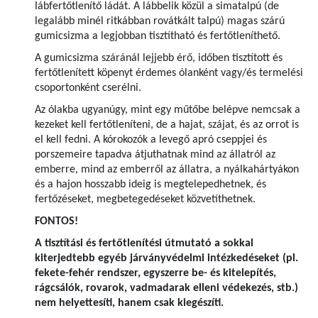
lábfertőtlenítő ládát. A lábbelik közül a simatalpú (de
legalább minél ritkábban rovátkált talpú) magas szárú
gumicsizma a legjobban tisztítható és fertőtleníthető.
A gumicsizma száránál lejjebb érő, időben tisztított és
fertőtlenített köpenyt érdemes ólanként vagy/és termelési
csoportonként cserélni.
Az ólakba ugyanúgy, mint egy műtőbe belépve nemcsak a
kezeket kell fertőtleníteni, de a hajat, szájat, és az orrot is
el kell fedni. A kórokozók a levegő apró cseppjei és
porszemeire tapadva átjuthatnak mind az állatról az
emberre, mind az emberről az állatra, a nyálkahártyákon
és a hajon hosszabb ideig is megtelepedhetnek, és
fertőzéseket, megbetegedéseket közvetíthetnek.
FONTOS!
A tisztítási és fertőtlenítési útmutató a sokkal
kiterjedtebb egyéb járványvédelmi intézkedéseket (pl.
fekete-fehér rendszer, egyszerre be- és kitelepítés,
rágcsálók, rovarok, vadmadarak elleni védekezés, stb.)
nem helyettesíti, hanem csak kiegészíti.