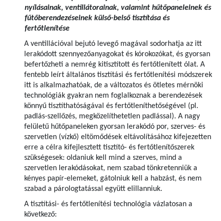
nyílásainak, ventillátorainak, valamint hűtőpaneleinek és
fűtőberendezéseinek külső-belső tisztítása és
fertőtlenítése
A ventillációval bejutó levegő magával sodorhatja az itt
lerakódott szennyezőanyagokat és kórokozókat, és gyorsan
befertőzheti a nemrég kitisztított és fertőtlenített ólat. A
fentebb leírt általános tisztítási és fertőtlenítési módszerek
itt is alkalmazhatóak, de a változatos és ötletes mérnöki
technológiák gyakran nem foglalkoznak a berendezések
könnyű tisztíthatóságával és fertőtleníthetőségével (pl.
padlás-szellőzés, megközelíthetetlen padlással). A nagy
felületű hűtőpaneleken gyorsan lerakódó por, szerves- és
szervetlen (vízkő) eltömődések eltávolításához kifejezetten
erre a célra kifejlesztett tisztító- és fertőtlenítőszerek
szükségesek: oldaniuk kell mind a szerves, mind a
szervetlen lerakódásokat, nem szabad tönkretenniük a
kényes papír-elemeket, gátolniuk kell a habzást, és nem
szabad a párologtatással együtt elillanniuk.
A tisztítási- és fertőtlenítési technológia vázlatosan a
következő: