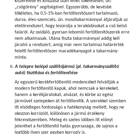
kiszerelése és kihúzása után lehet tökéletesen, ún.
„csőgörény” segítségével. Egyszerűbb, de kevésbé
tökéletes, ha 0,5-1%-ban fertőtlenítőszert tartalmazó,
durva, éles-szemcsés, ún. mosótakarmánnyal átjáratjuk az
etetőrendszert, hogy lesúrolja a lerakódásokat a cső belső
faláról. Az oxidáló, gyorsan lebomló fertőtlenítőszerek erre
nem alkalmasak. Utána tiszta takarmánnyal addig kell
járatni a rendszert, amíg már nem tartalmaz határérték
feletti fertőtlenítőszer maradékanyagot a takarmány-
minta.
A telepre belépő szállítójármű (pl. takarmányszállító
autó) tisztítása és fertőtlenítése
Az egyszerű kerékfertőtlenítő medencéket felváltják a
modern fertőtlenítő kapuk, ahol nemcsak a kerekeket,
hanem a kerékjáratokat, alvázat, és körbe az egész
járművet szelepeken át fertőtlenítik. A szerekkel szemben
itt elsődleges fontosságú a hatékonyság mellett, hogy ne
okozzon korróziót, különösen a jármű érzékeny
fékrendszerében. Meleg és szeles időben itt előnyt
jelenthet a fertőtlenítő hatás gyorsasága, de sajnos a
legtöbb ilyen szer egyben korrozív is.