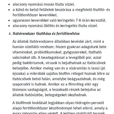
alacsony nyomású mosás tiszta vízzel,
a külső és belső felületek beszórása a megfelelő tisztító- és
fertőtlenítőszer keverékkel,
ugyanezen keverékkel való keringetés 7-8 órán keresztül,
alacsony nyomású öblítés és keringetés tiszta vízzel.
Itatórendszer tisztítása és fertőtlenítése
Az állatok itatórendszere általában kevésbé zárt, mint a
humán vízellátó rendszer, hiszen gyakran adagolunk bele
vitaminokat, probiotikumokat, gyógyszereket, itatható
vakcinákat stb. A beadagolással a levegőből por, azzal
pedig baktériumok, vírusok is bejuthatnak az itatócsövek
belsejébe. Amikor meleg van és a vízáramlás is lassú (pl.
éjszaka) a mikróbák sajátos biofilm réteget hoznak létre az
itatócsövek belső falán, amelybe beágyazódnak, és még
szaporodni is tudnak. Amikor ez a filmréteg elér egy
bizonyos vastagságot, a leszakadó részek belejutva az
állatok itatóvizébe, betegségeket okozhatnak.
A biofilmek leoldását legjobban olyan hidrogén-peroxid
alapú fertőtlenítőszer készítménnyel lehet elérni, amely a
gyors lebomlás ellen védett. A kellően stabilizált termék