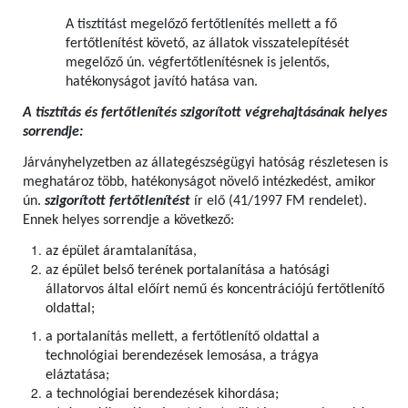
A tisztítást megelőző fertőtlenítés mellett a fő
fertőtlenítést követő, az állatok visszatelepítését
megelőző ún. végfertőtlenítésnek is jelentős,
hatékonyságot javító hatása van.
A tisztítás és fertőtlenítés szigorított végrehajtásának helyes
sorrendje:
Járványhelyzetben az állategészségügyi hatóság részletesen is
meghatároz több, hatékonyságot növelő intézkedést, amikor
ún.
szigorított fertőtlenítést
ír elő (41/1997 FM rendelet).
Ennek helyes sorrendje a következő:
az épület áramtalanítása,
az épület belső terének portalanítása a hatósági
állatorvos által előírt nemű és koncentrációjú fertőtlenítő
oldattal;
a portalanítás mellett, a fertőtlenítő oldattal a
technológiai berendezések lemosása, a trágya
eláztatása;
a technológiai berendezések kihordása;