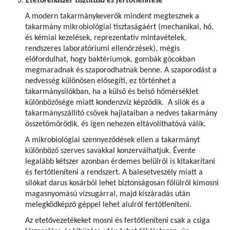
Etetőrendszer tisztítása és fertőtlenítése
A modern takarmánykeverők mindent megtesznek a
takarmány mikrobiológiai tisztaságáért (mechanikai, hő,
és kémiai kezelések, reprezentatív mintavételek,
rendszeres laboratóriumi ellenőrzések), mégis
előfordulhat, hogy baktériumok, gombák gócokban
megmaradnak és szaporodhatnak benne. A szaporodást a
nedvesség különösen elősegíti, ez történhet a
takarmánysilókban, ha a külső és belső hőmérséklet
különbözősége miatt kondenzvíz képződik. A silók és a
takarmányszállító csövek hajlataiban a nedves takarmány
összetömörödik, és igen nehezen eltávolíthatóvá válik.
A mikrobiológiai szennyeződések ellen a takarmányt
különböző szerves savakkal konzerválhatjuk. Évente
legalább kétszer azonban érdemes belülről is kitakarítani
és fertőtleníteni a rendszert. A balesetveszély miatt a
silókat darus kosárból lehet biztonságosan fölülről kimosni
magasnyomású vízsugárral, majd kiszáradás után
melegködképző géppel lehet alulról fertőtleníteni.
Az etetővezetékeket mosni és fertőtleníteni csak a csiga