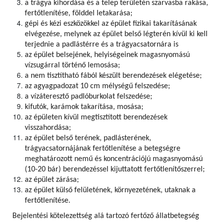
a trágya kihordása és a telep területén szarvasba rakása,
fertőtlenítése, földdel letakarása;
gépi és kézi eszközökkel az épület fizikai takarításának
elvégezése, melynek az épület belső légterén kívül ki kell
terjednie a padlástérre és a trágyacsatornára is
az épület belsejének, helyiségeinek magasnyomású
vízsugárral történő lemosása;
a nem tisztítható fából készült berendezések elégetése;
az agyagpadozat 10 cm mélységű felszedése;
a vízáteresztő padlóburkolat felszedése;
kifutók, karámok takarítása, mosása;
az épületen kívül megtisztított berendezések
visszahordása;
az épület belső terének, padlásterének,
trágyacsatornájának fertőtlenítése a betegségre
meghatározott nemű és koncentrációjú magasnyomású
(10-20 bár) berendezéssel kijuttatott fertőtlenítőszerrel;
az épület zárása;
az épület külső felületének, környezetének, utaknak a
fertőtlenítése.
Bejelentési kötelezettség alá tartozó fertőző állatbetegség