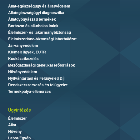
Állat-egészségügy és állatvédelem
Állategészségügyi diagnosztika
Állatgyógyászati termékek
Borászat és alkoholos italok
Élelmiszer- és takarmánybiztonság
Élelmiszerlánc-biztonsági laborhálózat
Járványvédelem
Kiemelt ügyek, EUTR
Kockázatkezelés
Mezőgazdasági genetikai erőforrások
Növényvédelem
Nyilvántartási és Felügyeleti Díj
Rendszerszervezés és felügyelet
Termékpálya-ellenőrzés
Ügyintézés
Élelmiszer
Állat
Növény
Labor/Egyéb