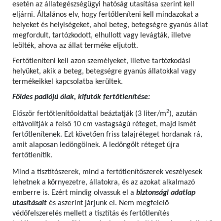
esetén az állategészségügyi hatóság utasítása szerint kell
eljárni. Általános elv, hogy fertőtleníteni kell mindazokat a
helyeket és helyiségeket, ahol beteg, betegségre gyanús állat
megfordult, tartózkodott, elhullott vagy levágták, illetve
leölték, ahova az állat terméke eljutott.
Fertőtleníteni kell azon személyeket, illetve tartózkodási
helyüket, akik a beteg, betegségre gyanús állatokkal vagy
termékeikkel kapcsolatba kerültek.
Földes padlójú ólak, kifutók fertőtlenítése:
2
Először fertőtlenítőoldattal beáztatják (3 liter/m
), azután
eltávolítják a felső 10 cm vastagságú réteget, majd ismét
fertőtlenítenek. Ezt követően friss talajréteget hordanak rá,
amit alaposan ledöngölnek. A ledöngölt réteget újra
fertőtlenítik.
Mind a tisztítószerek, mind a fertőtlenítőszerek veszélyesek
lehetnek a környezetre, állatokra, és az azokat alkalmazó
emberre is. Ezért mindig olvassuk el a
biztonsági adatlap
utasításait
és aszerint járjunk el. Nem megfelelő
védőfelszerelés mellett a tisztítás és fertőtlenítés