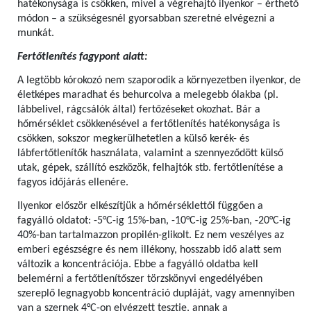
hatékonysága is csökken, mivel a végrehajtó ilyenkor – érthető
módon – a szükségesnél gyorsabban szeretné elvégezni a
munkát.
Fertőtlenítés fagypont alatt:
A legtöbb kórokozó nem szaporodik a környezetben ilyenkor, de
életképes maradhat és behurcolva a melegebb ólakba (pl.
lábbelivel, rágcsálók által) fertőzéseket okozhat. Bár a
hőmérséklet csökkenésével a fertőtlenítés hatékonysága is
csökken, sokszor megkerülhetetlen a külső kerék- és
lábfertőtlenítők használata, valamint a szennyeződött külső
utak, gépek, szállító eszközök, felhajtók stb. fertőtlenítése a
fagyos időjárás ellenére.
Ilyenkor először elkészítjük a hőmérséklettől függően a
fagyálló oldatot: -5°C-ig 15%-ban, -10°C-ig 25%-ban, -20°C-ig
40%-ban tartalmazzon propilén-glikolt. Ez nem veszélyes az
emberi egészségre és nem illékony, hosszabb idő alatt sem
változik a koncentrációja. Ebbe a fagyálló oldatba kell
belemérni a fertőtlenítőszer törzskönyvi engedélyében
szereplő legnagyobb koncentráció dupláját, vagy amennyiben
van a szernek 4°C-on elvégzett tesztje, annak a