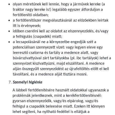
olyan méretűnek kell lennie, hogy a járművek kereke (a
traktor nagy kereke is!) legalább egyszer átforduljon a
fertőtlenítő oldatban;
a fertőtlenítőszer megválasztásánál az előzőekben leírtak
itt is érvényesek;
időben cserélni kell az oldatot az elszennyeződés, és/vagy
a felhígulás (csapadék) miatt;
a lecsapolásánál ne a környezetbe engedjük szét a
potenciálisan szennyezett vizet: vagy legyen eleve egy
leeresztő csatorna és tartály a medence alatt, vagy
búvárszivattyúval zárt tartályokba (pl. ibc tartályok) lehet a
szennyvizet kiszivattyúzni, majd elszállítani. A medence
alján összegyűlt szennyeződést az újrafeltöltés előtt el kell
távolítani, és a medence alját tisztára mosni.
Személyi higiénia
A lábbeli fertőtlenítésére használt oldatokkal ugyanazok a
problémák jelentkeznek, mint a kerékfertőtlenítésnél:
gyorsan elszennyeződik, vagy/és elpárolog, vagy/és
felhígul a csapadék beleesése miatt. Ezeken itt könnyen
lehet segíteni, ha nyitható fedéllel is ellátjuk a