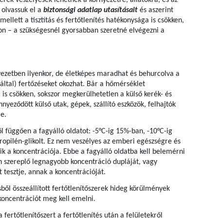
zerek veszélyesek lehetnek a környezetre, állatokra, és az
 olvassuk el a
biztonsági adatlap utasításait
és aszerint
ellett a tisztítás és fertőtlenítés hatékonysága is csökken,
on – a szükségesnél gyorsabban szeretné elvégezni a
ezetben ilyenkor, de életképes maradhat és behurcolva a
által) fertőzéseket okozhat. Bár a hőmérséklet
 is csökken, sokszor megkerülhetetlen a külső kerék- és
nyeződött külső utak, gépek, szállító eszközök, felhajtók
re.
ől függően a fagyálló oldatot: -5°C-ig 15%-ban, -10°C-ig
opilén-glikolt. Ez nem veszélyes az emberi egészségre és
ik a koncentrációja. Ebbe a fagyálló oldatba kell belemérni
n szereplő legnagyobb koncentráció dupláját, vagy
tesztje, annak a koncentrációját.
ől összeállított fertőtlenítőszerek hideg körülmények
koncentrációt meg kell emelni.
 fertőtlenítőszert a fertőtlenítés után a felületekről