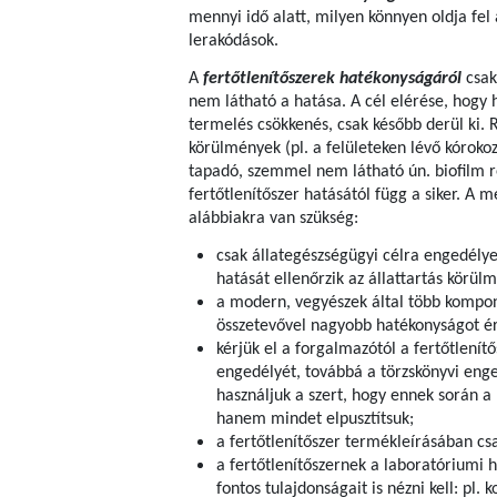
mennyi idő alatt, milyen könnyen oldja fe
lerakódások.
A
fertőtlenítőszerek hatékonyságáról
csak
nem látható a hatása. A cél elérése, hogy 
termelés csökkenés, csak később derül ki.
körülmények (pl. a felületeken lévő kórok
tapadó, szemmel nem látható ún. biofilm ré
fertőtlenítőszer hatásától függ a siker. A 
alábbiakra van szükség:
csak állategészségügyi célra engedélye
hatását ellenőrzik az állattartás körülm
a modern, vegyészek által több kompone
összetevővel nagyobb hatékonyságot ér
kérjük el a forgalmazótól a fertőtlenítő
engedélyét, továbbá a törzskönyvi en
használjuk a szert, hogy ennek során a 
hanem mindet elpusztítsuk;
a fertőtlenítőszer termékleírásában c
a fertőtlenítőszernek a laboratóriumi 
fontos tulajdonságait is nézni kell: pl. 