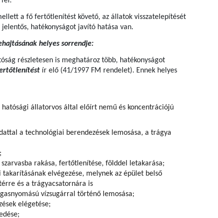
k fel.
ellett a fő fertőtlenítést követő, az állatok visszatelepítését
 jelentős, hatékonyságot javító hatása van.
grehajtásának helyes sorrendje:
tóság részletesen is meghatároz több, hatékonyságot
fertőtlenítést
ír elő (41/1997 FM rendelet). Ennek helyes
 hatósági állatorvos által előírt nemű és koncentrációjú
oldattal a technológiai berendezések lemosása, a trágya
;
 szarvasba rakása, fertőtlenítése, földdel letakarása;
kai takarításának elvégezése, melynek az épület belső
stérre és a trágyacsatornára is
agasnyomású vízsugárral történő lemosása;
zések elégetése;
edése;