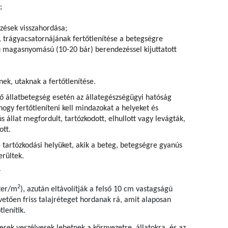
;
ezések visszahordása;
, trágyacsatornájának fertőtlenítése a betegségre
 magasnyomású (10-20 bár) berendezéssel kijuttatott
nek, utaknak a fertőtlenítése.
ző állatbetegség esetén az állategészségügyi hatóság
, hogy fertőtleníteni kell mindazokat a helyeket és
 állat megfordult, tartózkodott, elhullott vagy levágták,
ott.
ve tartózkodási helyüket, akik a beteg, betegségre gyanús
erültek.
:
2
iter/m
), azután eltávolítják a felső 10 cm vastagságú
vetően friss talajréteget hordanak rá, amit alaposan
lenítik.