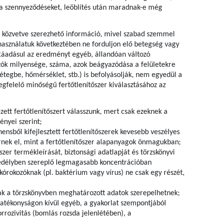
l a szennyeződéseket, leöblítés után maradnak-e még
 közvetve szerezhető információ, mivel szabad szemmel
használatuk következtében ne forduljon elő betegség vagy
 Ráadásul az eredményt egyéb, állandóan változó
ozók milyensége, száma, azok beágyazódása a felületekre
tegbe, hőmérséklet, stb.) is befolyásolják, nem egyedül a
megfelelő minőségű fertőtlenítőszer kiválasztásához az
zett fertőtlenítőszert válasszunk, mert csak ezeknek a
ényei szerint;
nsből kifejlesztett fertőtlenítőszerek kevesebb veszélyes
nek el, mint a fertőtlenítőszer alapanyagok önmagukban;
szer termékleírását, biztonsági adatlapját és törzskönyvi
gedélyben szereplő legmagasabb koncentrációban
kórokozóknak (pl. baktérium vagy vírus) ne csak egy részét,
sak a törzskönyvben meghatározott adatok szerepelhetnek;
hatékonyságon kívül egyéb, a gyakorlat szempontjából
korrozivitás (bomlás rozsda jelenlétében), a