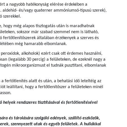
Ezért a nagyobb hatékonyság elérése érdekében a
l. aldehid- és/vagy quaterner ammóniumsó-típusú szerek),
 szerekkel.
re, hogy még alapos tisztogatás után is maradhatnak
lületeken, sokszor már szabad szemmel nem is látható,
 fertőtlenítőszerek általában érzékenyek a szerves és
lenlétében még hamarabb elbomlanak.
 peroxidok, alkoholok) ezért csak ott érdemes használni,
san (legalább 30 percig) a felületeken, de ezeknél nagy a
atogén mikroorganizmust el tudnák pusztítani, elbomlanak
a fertőtlenítés alatt és után, a behatási idő leteltéig az
ciót leállítani, hogy a fertőtlenítőszer a felületeken minél
asson.
 helyek rendszeres tisztításával és fertőtlenítésével
sára és tárolására szolgáló edények, szállító eszközök,
erek, szennyezett utak és egyéb felületek. A hullákkal