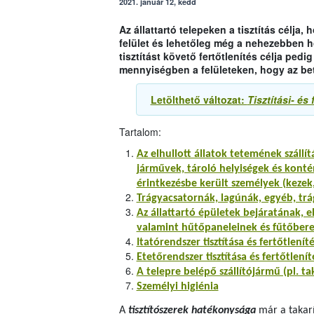
2021. január 12, kedd
Az állattartó telepeken a tisztítás célj
felület és lehetőleg még a nehezebben 
tisztítást követő fertőtlenítés célja pe
mennyiségben a felületeken, hogy az b
Letölthető változat:
Tisztítási- és
Tartalom:
Az elhullott állatok tetemének szállít
járművek, tároló helyiségek és kontén
érintkezésbe került személyek (kezek,
Trágyacsatornák, lagúnák, egyéb, trág
Az állattartó épületek bejáratának, el
valamint hűtőpaneleinek és fűtőberend
Itatórendszer tisztítása és fertőtlenít
Etetőrendszer tisztítása és fertőtlenít
A telepre belépő szállítójármű (pl. ta
Személyi higiénia
A
tisztítószerek hatékonysága
már a takarí