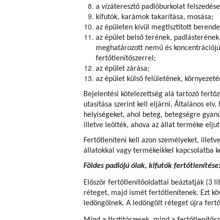
a vízáteresztő padlóburkolat felszedése
kifutók, karámok takarítása, mosása;
az épületen kívül megtisztított berend
az épület belső terének, padlásterének
meghatározott nemű és koncentrációjú
fertőtlenítőszerrel;
az épület zárása;
az épület külső felületének, környezeté
Bejelentési kötelezettség alá tartozó fertő
utasítása szerint kell eljárni. Általános elv
helyiségeket, ahol beteg, betegségre gyanús
illetve leölték, ahova az állat terméke eljut
Fertőtleníteni kell azon személyeket, illet
állatokkal vagy termékeikkel kapcsolatba k
Földes padlójú ólak, kifutók fertőtlenítése
Először fertőtlenítőoldattal beáztatják (3 l
réteget, majd ismét fertőtlenítenek. Ezt kö
ledöngölnek. A ledöngölt réteget újra fertőt