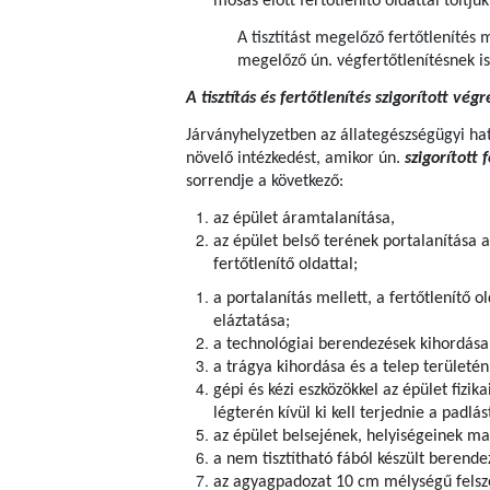
mosás előtt fertőtlenítő oldattal töltjü
A tisztítást megelőző fertőtlenítés m
megelőző ún. végfertőtlenítésnek is
A tisztítás és fertőtlenítés szigorított vé
Járványhelyzetben az állategészségügyi ha
növelő intézkedést, amikor ún.
szigorított 
sorrendje a következő:
az épület áramtalanítása,
az épület belső terének portalanítása a
fertőtlenítő oldattal;
a portalanítás mellett, a fertőtlenítő 
eláztatása;
a technológiai berendezések kihordása
a trágya kihordása és a telep területén
gépi és kézi eszközökkel az épület fizi
légterén kívül ki kell terjednie a padlá
az épület belsejének, helyiségeinek m
a nem tisztítható fából készült berende
az agyagpadozat 10 cm mélységű felsz