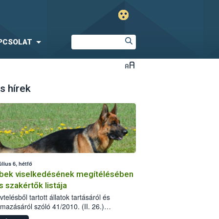
PCSOLAT
s hírek
úlius 6, hétfő
bek viselkedésének megítélésében
s szakértők listája
telésből tartott állatok tartásáról és
lmazásáról szóló 41/2010. (II. 26.)
rendelet szabályozza az eb okozta fizikai