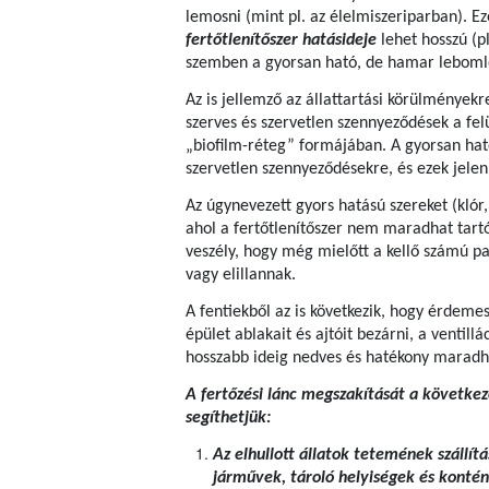
lemosni (mint pl. az élelmiszeriparban). 
fertőtlenítőszer hatásideje
lehet hosszú (p
szemben a gyorsan ható, de hamar lebomló
Az is jellemző az állattartási körülmények
szerves és szervetlen szennyeződések a fe
„biofilm-réteg” formájában. A gyorsan ható
szervetlen szennyeződésekre, és ezek je
Az úgynevezett gyors hatású szereket (klór,
ahol a fertőtlenítőszer nem maradhat tartó
veszély, hogy még mielőtt a kellő számú p
vagy elillannak.
A fentiekből az is következik, hogy érdemes 
épület ablakait és ajtóit bezárni, a ventillá
hosszabb ideig nedves és hatékony maradh
A fertőzési lánc megszakítását a következő
segíthetjük:
Az elhullott állatok tetemének szállítá
járművek, tároló helyiségek és kontén