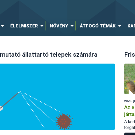
ÉLELMISZER
NÖVÉNY
ÁTFOGÓ TÉMÁK
KA
útmutató állattartó telepek számára
Fris
2026. j
Az e
járta
A kedv
forga
Korm.