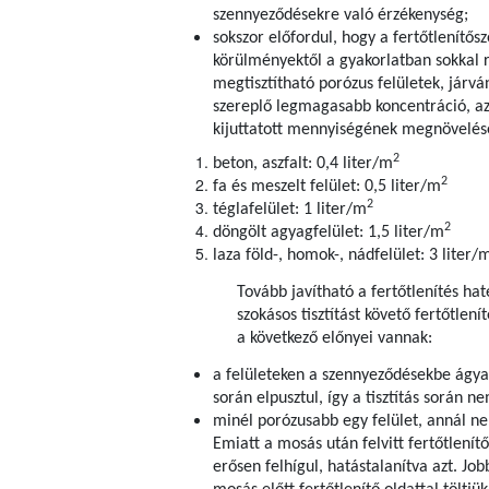
szennyeződésekre való érzékenység;
sokszor előfordul, hogy a fertőtlenítősze
körülményektől a gyakorlatban sokkal r
megtisztítható porózus felületek, járvá
szereplő legmagasabb koncentráció, az
kijuttatott mennyiségének megnövelése,
2
beton, aszfalt: 0,4 liter/m
2
fa és meszelt felület: 0,5 liter/m
2
téglafelület: 1 liter/m
2
döngölt agyagfelület: 1,5 liter/m
laza föld-, homok-, nádfelület: 3 liter/
Tovább javítható a fertőtlenítés ha
szokásos tisztítást követő fertőtlení
a következő előnyei vannak:
a felületeken a szennyeződésekbe ágyaz
során elpusztul, így a tisztítás során n
minél porózusabb egy felület, annál neh
Emiatt a mosás után felvitt fertőtlenít
erősen felhígul, hatástalanítva azt. Jo