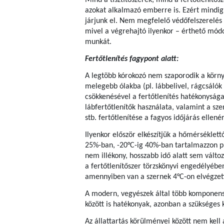
Mind a tisztítószerek, mind a fertőtlenítős
azokat alkalmazó emberre is. Ezért mindig
járjunk el. Nem megfelelő védőfelszerelés m
mivel a végrehajtó ilyenkor – érthető mód
munkát.
Fertőtlenítés fagypont alatt:
A legtöbb kórokozó nem szaporodik a körny
melegebb ólakba (pl. lábbelivel, rágcsálók 
csökkenésével a fertőtlenítés hatékonysága
lábfertőtlenítők használata, valamint a szen
stb. fertőtlenítése a fagyos időjárás ellené
Ilyenkor először elkészítjük a hőmérséklett
25%-ban, -20°C-ig 40%-ban tartalmazzon pr
nem illékony, hosszabb idő alatt sem változ
a fertőtlenítőszer törzskönyvi engedélyébe
amennyiben van a szernek 4°C-on elvégzett 
A modern, vegyészek által több komponensb
között is hatékonyak, azonban a szükséges 
Az állattartás körülményei között nem kell a