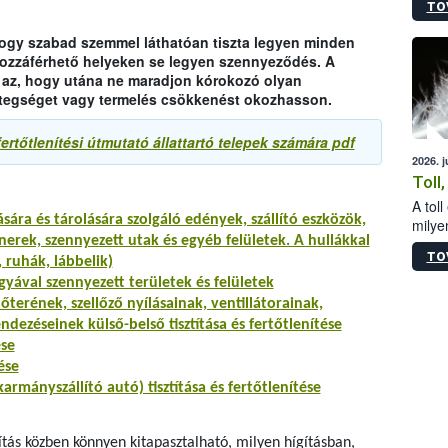
TO
sérül
felme
a, hogy szabad szemmel láthatóan tiszta legyen minden
veszé
hozzáférhető helyeken se legyen szennyeződés. A
Ezen 
dig az, hogy utána ne maradjon kórokozó olyan
vonni
etegséget vagy termelés csökkenést okozhasson.
jártas
 fertőtlenítési útmutató állattartó telepek számára pdf
2026. 
Toll
A tol
ására és tárolására szolgáló edények, szállító eszközök,
milyen
erek, szennyezett utak és egyéb felületek. A hullákkal
illetv
TO
 ruhák, lábbelik)
yával szennyezett területek és felületek
őterének, szellőző nyílásainak, ventillátorainak,
ezéseinek külső-belső tisztítása és fertőtlenítése
ése
ése
karmányszállító autó) tisztítása és fertőtlenítése
tás közben könnyen kitapasztalható, milyen hígításban,