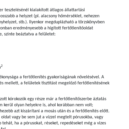
r tesztelésénél kialakított átlagos állattartási
osszabb a helyzet (pl. alacsony hőmérséklet, nehezen
nyhelyzet, stb.). Ilyenkor megduplázható a törzskönyvben
onban eredményesebb a hígított fertőtlenítőoldat
 szinte beáztatva a felületet:
2
m
tékonysága a fertőtlenítés gyakoriságának növelésével. A
tés mellett, a felületek tisztítást megelőző fertőtlenítésének
ott kórokozók egy része már a fertőtlenítőszerbe áztatás
em kerül olyan helyekre is, ahol korábban nem volt;
ezebb azt kiszárítani a mosás után és a fertőtlenítés előtt.
ő oldat vagy be sem jut a vízzel megtelt pórusokba, vagy
bb tehát, ha a pórusokat, réseket, repedéseket még a vizes