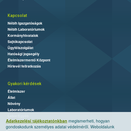
Kapcsolat
Nébih Igazgatóságok
Nébih Laboratóriumok
Kormányhivatalok
Sajtókapcsolat
Ügyfélszolgálat
Hatósági jogsegély
Élelmiszermentő Központ
Hírlevél feliratkozás
Gyakori kérdések
Élelmiszer
Állat
Növény
Laboratóriumok
Labor/Egyéb
Adatkezelési tájékoztatónkban
megismerheti, hogyan
gondoskodunk személyes adatai védelméről. Weboldalunk