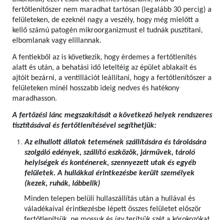
fertőtlenítőszer nem maradhat tartósan (legalább 30 percig) a
felületeken, de ezeknél nagy a veszély, hogy még mielőtt a
kellő számú patogén mikroorganizmust el tudnák pusztítani,
elbomlanak vagy elillannak.
A fentiekből az is következik, hogy érdemes a fertőtlenítés
alatt és után, a behatási idő leteltéig az épület ablakait és
ajtóit bezárni, a ventillációt leállítani, hogy a fertőtlenítőszer a
felületeken minél hosszabb ideig nedves és hatékony
maradhasson.
A fertőzési lánc megszakítását a következő helyek rendszeres
tisztításával és fertőtlenítésével segíthetjük:
Az elhullott állatok tetemének szállítására és tárolására
szolgáló edények, szállító eszközök, járművek, tároló
helyiségek és konténerek, szennyezett utak és egyéb
felületek. A hullákkal érintkezésbe került személyek
(kezek, ruhák, lábbelik)
Minden telepen belüli hullaszállítás után a hullával és
váladékaival érintkezésbe lépett összes felületet először
fertőtlenítsük, ne mossuk és így terítsük szét a kórokozókat