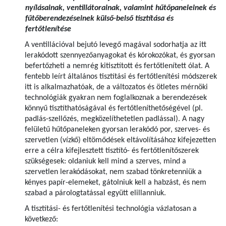
nyílásainak, ventillátorainak, valamint hűtőpaneleinek és
fűtőberendezéseinek külső-belső tisztítása és
fertőtlenítése
A ventillációval bejutó levegő magával sodorhatja az itt
lerakódott szennyezőanyagokat és kórokozókat, és gyorsan
befertőzheti a nemrég kitisztított és fertőtlenített ólat. A
fentebb leírt általános tisztítási és fertőtlenítési módszerek
itt is alkalmazhatóak, de a változatos és ötletes mérnöki
technológiák gyakran nem foglalkoznak a berendezések
könnyű tisztíthatóságával és fertőtleníthetőségével (pl.
padlás-szellőzés, megközelíthetetlen padlással). A nagy
felületű hűtőpaneleken gyorsan lerakódó por, szerves- és
szervetlen (vízkő) eltömődések eltávolításához kifejezetten
erre a célra kifejlesztett tisztító- és fertőtlenítőszerek
szükségesek: oldaniuk kell mind a szerves, mind a
szervetlen lerakódásokat, nem szabad tönkretenniük a
kényes papír-elemeket, gátolniuk kell a habzást, és nem
szabad a párologtatással együtt elillanniuk.
A tisztítási- és fertőtlenítési technológia vázlatosan a
következő: