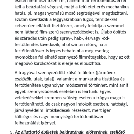
esetén nem tisztítószerrel, hanem már fertőtlenítőszerrel
kell a beáztatást végezni, majd a felületet erős mechanikus
hatás, pl. magasnyomású mosó segítségével megtisztítani.
Ezután következik a leggyakrabban lúgos, tenzidekkel
célszerűen ellátott tisztítószer, amely feloldja a szemmel
nem látható film-szerű szennyeződéseket is. Újabb öblítés
és száradás után pedig spray-, hab-, és/vagy köd-
fertőtlenítés következik, ahol szintén előny, ha a
fertőtlenítőszer is képes behatolni a még esetleg
nyomokban fellelhető szennyező filmrétegekbe, hogy az ott
megbúvó kórokozókat is elérje és elpusztítsa.
A trágyával szennyeződött külső felületek (járművek,
eszközök, utak, talaj), valamint a munkaruha tisztítása és
fertőtlenítése ugyanolyan módszerrel történhet, mint amit
egyéb szennyeződések esetében is leírtunk. Egyes
vélekedésekkel szemben szükség esetén a trágya maga is
fertőtleníthető, de csak nagyon indokolt esetben, hatósági,
járványvédelmi intézkedések részeként, mert igen
költséges és nagy mennyiségű fertőtlenítőszer
felhasználást igényel.
Az állattartó épületek bejáratának, előterének, szellőző