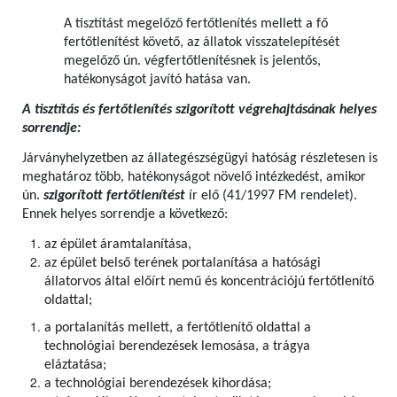
A tisztítást megelőző fertőtlenítés mellett a fő
fertőtlenítést követő, az állatok visszatelepítését
megelőző ún. végfertőtlenítésnek is jelentős,
hatékonyságot javító hatása van.
A tisztítás és fertőtlenítés szigorított végrehajtásának helyes
sorrendje:
Járványhelyzetben az állategészségügyi hatóság részletesen is
meghatároz több, hatékonyságot növelő intézkedést, amikor
ún.
szigorított fertőtlenítést
ír elő (41/1997 FM rendelet).
Ennek helyes sorrendje a következő:
az épület áramtalanítása,
az épület belső terének portalanítása a hatósági
állatorvos által előírt nemű és koncentrációjú fertőtlenítő
oldattal;
a portalanítás mellett, a fertőtlenítő oldattal a
technológiai berendezések lemosása, a trágya
eláztatása;
a technológiai berendezések kihordása;