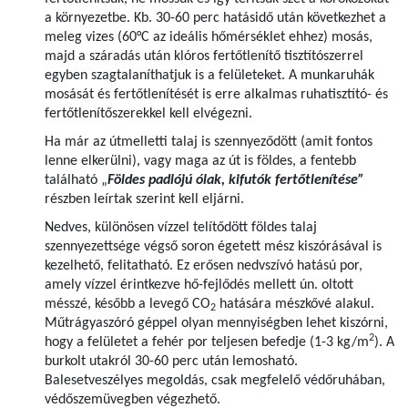
a környezetbe. Kb. 30-60 perc hatásidő után következhet a
meleg vizes (60°C az ideális hőmérséklet ehhez) mosás,
majd a száradás után klóros fertőtlenítő tisztítószerrel
egyben szagtalaníthatjuk is a felületeket. A munkaruhák
mosását és fertőtlenítését is erre alkalmas ruhatisztító- és
fertőtlenítőszerekkel kell elvégezni.
Ha már az útmelletti talaj is szennyeződött (amit fontos
lenne elkerülni), vagy maga az út is földes, a fentebb
található „
Földes padlójú ólak, kifutók fertőtlenítése”
részben leírtak szerint kell eljárni.
Nedves, különösen vízzel telítődött földes talaj
szennyezettsége végső soron égetett mész kiszórásával is
kezelhető, felitatható. Ez erősen nedvszívó hatású por,
amely vízzel érintkezve hő-fejlődés mellett ún. oltott
mésszé, később a levegő CO
hatására mészkővé alakul.
2
Műtrágyaszóró géppel olyan mennyiségben lehet kiszórni,
2
hogy a felületet a fehér por teljesen befedje (1-3 kg/m
). A
burkolt utakról 30-60 perc után lemosható.
Balesetveszélyes megoldás, csak megfelelő védőruhában,
védőszemüvegben végezhető.