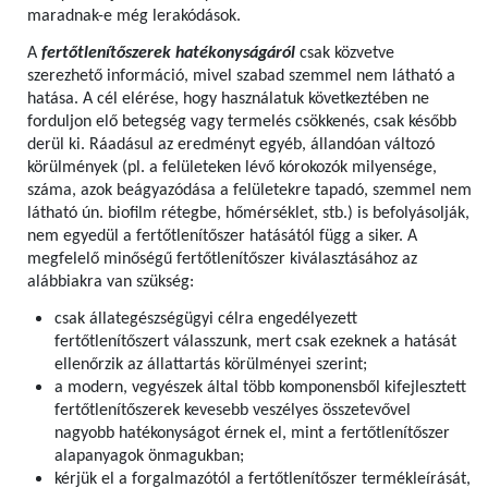
maradnak-e még lerakódások.
A
fertőtlenítőszerek hatékonyságáról
csak közvetve
szerezhető információ, mivel szabad szemmel nem látható a
hatása. A cél elérése, hogy használatuk következtében ne
forduljon elő betegség vagy termelés csökkenés, csak később
derül ki. Ráadásul az eredményt egyéb, állandóan változó
körülmények (pl. a felületeken lévő kórokozók milyensége,
száma, azok beágyazódása a felületekre tapadó, szemmel nem
látható ún. biofilm rétegbe, hőmérséklet, stb.) is befolyásolják,
nem egyedül a fertőtlenítőszer hatásától függ a siker. A
megfelelő minőségű fertőtlenítőszer kiválasztásához az
alábbiakra van szükség:
csak állategészségügyi célra engedélyezett
fertőtlenítőszert válasszunk, mert csak ezeknek a hatását
ellenőrzik az állattartás körülményei szerint;
a modern, vegyészek által több komponensből kifejlesztett
fertőtlenítőszerek kevesebb veszélyes összetevővel
nagyobb hatékonyságot érnek el, mint a fertőtlenítőszer
alapanyagok önmagukban;
kérjük el a forgalmazótól a fertőtlenítőszer termékleírását,