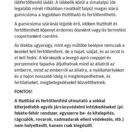
lábfertőtlenítő ládát. A lábbelik közül a simatalpú (de
legalább minél ritkábban rovátkált talpú) magas szárú
gumicsizma a legjobban tisztítható és fertőtleníthető.
A gumicsizma száránál lejjebb érő, időben tisztított és
fertőtlenített köpenyt érdemes ólanként vagy/és termelési
csoportonként cserélni.
Az ólakba ugyanúgy, mint egy műtőbe belépve nemcsak a
kezeket kell fertőtleníteni, de a hajat, szájat, és az orrot is
el kell fedni. A kórokozók a levegő apró cseppjei és
porszemeire tapadva átjuthatnak mind az állatról az
emberre, mind az emberről az állatra, a nyálkahártyákon
és a hajon hosszabb ideig is megtelepedhetnek, és
fertőzéseket, megbetegedéseket közvetíthetnek.
FONTOS!
A tisztítási és fertőtlenítési útmutató a sokkal
kiterjedtebb egyéb járványvédelmi intézkedéseket (pl.
fekete-fehér rendszer, egyszerre be- és kitelepítés,
rágcsálók, rovarok, vadmadarak elleni védekezés, stb.)
nem helyettesíti, hanem csak kiegészíti.