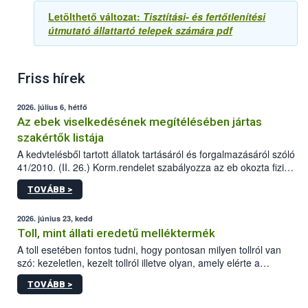
Letölthető változat:
Tisztítási- és fertőtlenítési
útmutató állattartó telepek számára pdf
Friss hírek
2026. július 6, hétfő
Az ebek viselkedésének megítélésében jártas
szakértők listája
A kedvtelésből tartott állatok tartásáról és forgalmazásáról szóló
41/2010. (II. 26.) Korm.rendelet szabályozza az eb okozta fizikai
sérülés, illetve ennek veszélye keletkezésekor felmerülő
TOVÁBB >
hatósági feladatokat, valamint a veszélyes eb tartását és annak
engedélyezését. Ezen eljárások során szükség esetén be kell
vonni az ebek viselkedésének megítélésében jártas szakértőt.
2026. június 23, kedd
Toll, mint állati eredetű melléktermék
A toll esetében fontos tudni, hogy pontosan milyen tollról van
szó: kezeletlen, kezelt tollról illetve olyan, amely elérte a
„végpontját”.
TOVÁBB >