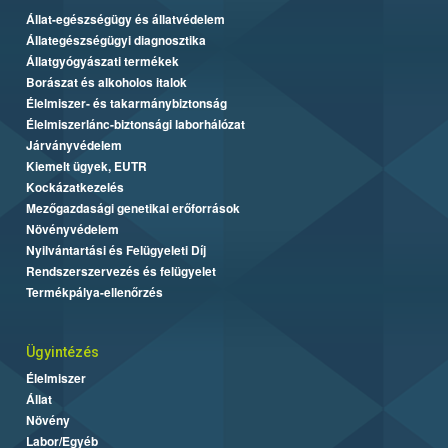
Állat-egészségügy és állatvédelem
Állategészségügyi diagnosztika
Állatgyógyászati termékek
Borászat és alkoholos italok
Élelmiszer- és takarmánybiztonság
Élelmiszerlánc-biztonsági laborhálózat
Járványvédelem
Kiemelt ügyek, EUTR
Kockázatkezelés
Mezőgazdasági genetikai erőforrások
Növényvédelem
Nyilvántartási és Felügyeleti Díj
Rendszerszervezés és felügyelet
Termékpálya-ellenőrzés
Ügyintézés
Élelmiszer
Állat
Növény
Labor/Egyéb