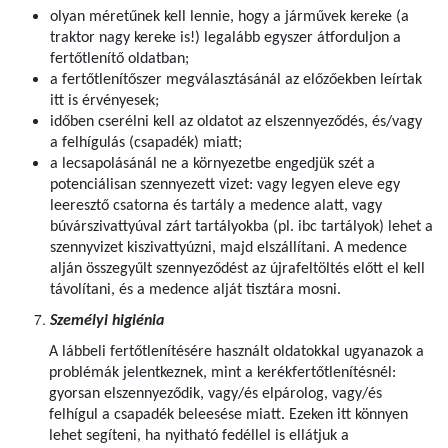
olyan méretűnek kell lennie, hogy a járművek kereke (a
traktor nagy kereke is!) legalább egyszer átforduljon a
fertőtlenítő oldatban;
a fertőtlenítőszer megválasztásánál az előzőekben leírtak
itt is érvényesek;
időben cserélni kell az oldatot az elszennyeződés, és/vagy
a felhígulás (csapadék) miatt;
a lecsapolásánál ne a környezetbe engedjük szét a
potenciálisan szennyezett vizet: vagy legyen eleve egy
leeresztő csatorna és tartály a medence alatt, vagy
búvárszivattyúval zárt tartályokba (pl. ibc tartályok) lehet a
szennyvizet kiszivattyúzni, majd elszállítani. A medence
alján összegyűlt szennyeződést az újrafeltöltés előtt el kell
távolítani, és a medence alját tisztára mosni.
Személyi higiénia
A lábbeli fertőtlenítésére használt oldatokkal ugyanazok a
problémák jelentkeznek, mint a kerékfertőtlenítésnél:
gyorsan elszennyeződik, vagy/és elpárolog, vagy/és
felhígul a csapadék beleesése miatt. Ezeken itt könnyen
lehet segíteni, ha nyitható fedéllel is ellátjuk a