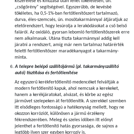
kiszerelése és kihúzása után lehet tökéletesen, ún.
„csőgörény” segítségével. Egyszerűbb, de kevésbé
tökéletes, ha 0,5-1%-ban fertőtlenítőszert tartalmazó,
durva, éles-szemcsés, ún. mosótakarmánnyal átjáratjuk az
etetőrendszert, hogy lesúrolja a lerakódásokat a cső belső
faláról. Az oxidáló, gyorsan lebomló fertőtlenítőszerek erre
nem alkalmasak. Utána tiszta takarmánnyal addig kell
járatni a rendszert, amíg már nem tartalmaz határérték
feletti fertőtlenítőszer maradékanyagot a takarmány-
minta.
A telepre belépő szállítójármű (pl. takarmányszállító
autó) tisztítása és fertőtlenítése
Az egyszerű kerékfertőtlenítő medencéket felváltják a
modern fertőtlenítő kapuk, ahol nemcsak a kerekeket,
hanem a kerékjáratokat, alvázat, és körbe az egész
járművet szelepeken át fertőtlenítik. A szerekkel szemben
itt elsődleges fontosságú a hatékonyság mellett, hogy ne
okozzon korróziót, különösen a jármű érzékeny
fékrendszerében. Meleg és szeles időben itt előnyt
jelenthet a fertőtlenítő hatás gyorsasága, de sajnos a
legtöbb ilyen szer egyben korrozív is.