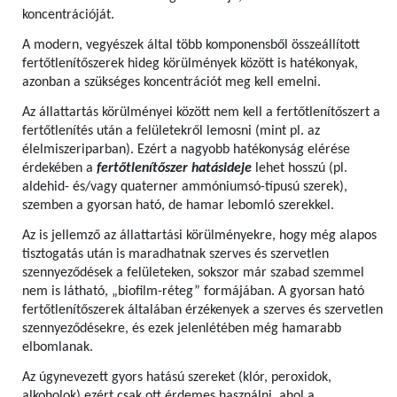
koncentrációját.
A modern, vegyészek által több komponensből összeállított
fertőtlenítőszerek hideg körülmények között is hatékonyak,
azonban a szükséges koncentrációt meg kell emelni.
Az állattartás körülményei között nem kell a fertőtlenítőszert a
fertőtlenítés után a felületekről lemosni (mint pl. az
élelmiszeriparban). Ezért a nagyobb hatékonyság elérése
érdekében a
fertőtlenítőszer hatásideje
lehet hosszú (pl.
aldehid- és/vagy quaterner ammóniumsó-típusú szerek),
szemben a gyorsan ható, de hamar lebomló szerekkel.
Az is jellemző az állattartási körülményekre, hogy még alapos
tisztogatás után is maradhatnak szerves és szervetlen
szennyeződések a felületeken, sokszor már szabad szemmel
nem is látható, „biofilm-réteg” formájában. A gyorsan ható
fertőtlenítőszerek általában érzékenyek a szerves és szervetlen
szennyeződésekre, és ezek jelenlétében még hamarabb
elbomlanak.
Az úgynevezett gyors hatású szereket (klór, peroxidok,
alkoholok) ezért csak ott érdemes használni, ahol a