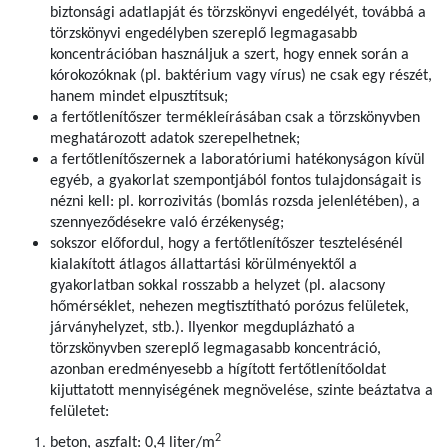
biztonsági adatlapját és törzskönyvi engedélyét, továbbá a
törzskönyvi engedélyben szereplő legmagasabb
koncentrációban használjuk a szert, hogy ennek során a
kórokozóknak (pl. baktérium vagy vírus) ne csak egy részét,
hanem mindet elpusztítsuk;
a fertőtlenítőszer termékleírásában csak a törzskönyvben
meghatározott adatok szerepelhetnek;
a fertőtlenítőszernek a laboratóriumi hatékonyságon kívül
egyéb, a gyakorlat szempontjából fontos tulajdonságait is
nézni kell: pl. korrozivitás (bomlás rozsda jelenlétében), a
szennyeződésekre való érzékenység;
sokszor előfordul, hogy a fertőtlenítőszer tesztelésénél
kialakított átlagos állattartási körülményektől a
gyakorlatban sokkal rosszabb a helyzet (pl. alacsony
hőmérséklet, nehezen megtisztítható porózus felületek,
járványhelyzet, stb.). Ilyenkor megduplázható a
törzskönyvben szereplő legmagasabb koncentráció,
azonban eredményesebb a hígított fertőtlenítőoldat
kijuttatott mennyiségének megnövelése, szinte beáztatva a
felületet:
2
beton, aszfalt: 0,4 liter/m