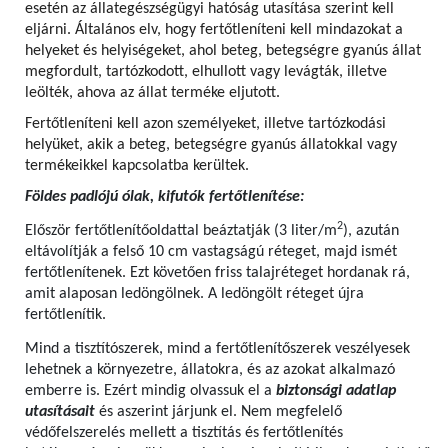
esetén az állategészségügyi hatóság utasítása szerint kell
eljárni. Általános elv, hogy fertőtleníteni kell mindazokat a
helyeket és helyiségeket, ahol beteg, betegségre gyanús állat
megfordult, tartózkodott, elhullott vagy levágták, illetve
leölték, ahova az állat terméke eljutott.
Fertőtleníteni kell azon személyeket, illetve tartózkodási
helyüket, akik a beteg, betegségre gyanús állatokkal vagy
termékeikkel kapcsolatba kerültek.
Földes padlójú ólak, kifutók fertőtlenítése:
2
Először fertőtlenítőoldattal beáztatják (3 liter/m
), azután
eltávolítják a felső 10 cm vastagságú réteget, majd ismét
fertőtlenítenek. Ezt követően friss talajréteget hordanak rá,
amit alaposan ledöngölnek. A ledöngölt réteget újra
fertőtlenítik.
Mind a tisztítószerek, mind a fertőtlenítőszerek veszélyesek
lehetnek a környezetre, állatokra, és az azokat alkalmazó
emberre is. Ezért mindig olvassuk el a
biztonsági adatlap
utasításait
és aszerint járjunk el. Nem megfelelő
védőfelszerelés mellett a tisztítás és fertőtlenítés