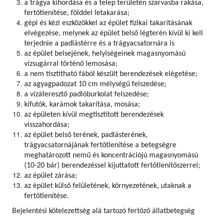
a trágya kihordása és a telep területén szarvasba rakása,
fertőtlenítése, földdel letakarása;
gépi és kézi eszközökkel az épület fizikai takarításának
elvégezése, melynek az épület belső légterén kívül ki kell
terjednie a padlástérre és a trágyacsatornára is
az épület belsejének, helyiségeinek magasnyomású
vízsugárral történő lemosása;
a nem tisztítható fából készült berendezések elégetése;
az agyagpadozat 10 cm mélységű felszedése;
a vízáteresztő padlóburkolat felszedése;
kifutók, karámok takarítása, mosása;
az épületen kívül megtisztított berendezések
visszahordása;
az épület belső terének, padlásterének,
trágyacsatornájának fertőtlenítése a betegségre
meghatározott nemű és koncentrációjú magasnyomású
(10-20 bár) berendezéssel kijuttatott fertőtlenítőszerrel;
az épület zárása;
az épület külső felületének, környezetének, utaknak a
fertőtlenítése.
Bejelentési kötelezettség alá tartozó fertőző állatbetegség