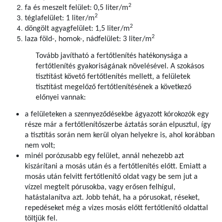
2
fa és meszelt felület: 0,5 liter/m
2
téglafelület: 1 liter/m
2
döngölt agyagfelület: 1,5 liter/m
2
laza föld-, homok-, nádfelület: 3 liter/m
Tovább javítható a fertőtlenítés hatékonysága a
fertőtlenítés gyakoriságának növelésével. A szokásos
tisztítást követő fertőtlenítés mellett, a felületek
tisztítást megelőző fertőtlenítésének a következő
előnyei vannak:
a felületeken a szennyeződésekbe ágyazott kórokozók egy
része már a fertőtlenítőszerbe áztatás során elpusztul, így
a tisztítás során nem kerül olyan helyekre is, ahol korábban
nem volt;
minél porózusabb egy felület, annál nehezebb azt
kiszárítani a mosás után és a fertőtlenítés előtt. Emiatt a
mosás után felvitt fertőtlenítő oldat vagy be sem jut a
vízzel megtelt pórusokba, vagy erősen felhígul,
hatástalanítva azt. Jobb tehát, ha a pórusokat, réseket,
repedéseket még a vizes mosás előtt fertőtlenítő oldattal
töltjük fel.