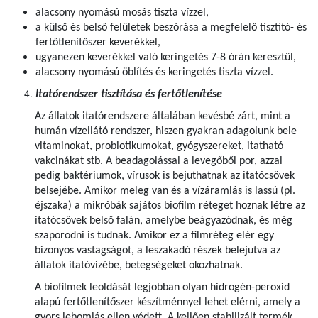
alacsony nyomású mosás tiszta vízzel,
a külső és belső felületek beszórása a megfelelő tisztító- és
fertőtlenítőszer keverékkel,
ugyanezen keverékkel való keringetés 7-8 órán keresztül,
alacsony nyomású öblítés és keringetés tiszta vízzel.
Itatórendszer tisztítása és fertőtlenítése
Az állatok itatórendszere általában kevésbé zárt, mint a
humán vízellátó rendszer, hiszen gyakran adagolunk bele
vitaminokat, probiotikumokat, gyógyszereket, itatható
vakcinákat stb. A beadagolással a levegőből por, azzal
pedig baktériumok, vírusok is bejuthatnak az itatócsövek
belsejébe. Amikor meleg van és a vízáramlás is lassú (pl.
éjszaka) a mikróbák sajátos biofilm réteget hoznak létre az
itatócsövek belső falán, amelybe beágyazódnak, és még
szaporodni is tudnak. Amikor ez a filmréteg elér egy
bizonyos vastagságot, a leszakadó részek belejutva az
állatok itatóvizébe, betegségeket okozhatnak.
A biofilmek leoldását legjobban olyan hidrogén-peroxid
alapú fertőtlenítőszer készítménnyel lehet elérni, amely a
gyors lebomlás ellen védett. A kellően stabilizált termék