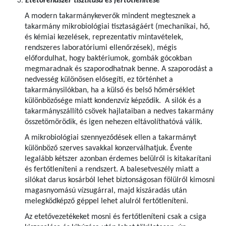
Etetőrendszer tisztítása és fertőtlenítése
A modern takarmánykeverők mindent megtesznek a
takarmány mikrobiológiai tisztaságáért (mechanikai, hő,
és kémiai kezelések, reprezentatív mintavételek,
rendszeres laboratóriumi ellenőrzések), mégis
előfordulhat, hogy baktériumok, gombák gócokban
megmaradnak és szaporodhatnak benne. A szaporodást a
nedvesség különösen elősegíti, ez történhet a
takarmánysilókban, ha a külső és belső hőmérséklet
különbözősége miatt kondenzvíz képződik. A silók és a
takarmányszállító csövek hajlataiban a nedves takarmány
összetömörödik, és igen nehezen eltávolíthatóvá válik.
A mikrobiológiai szennyeződések ellen a takarmányt
különböző szerves savakkal konzerválhatjuk. Évente
legalább kétszer azonban érdemes belülről is kitakarítani
és fertőtleníteni a rendszert. A balesetveszély miatt a
silókat darus kosárból lehet biztonságosan fölülről kimosni
magasnyomású vízsugárral, majd kiszáradás után
melegködképző géppel lehet alulról fertőtleníteni.
Az etetővezetékeket mosni és fertőtleníteni csak a csiga