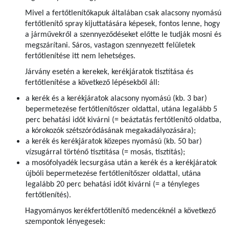
Mivel a fertőtlenítőkapuk általában csak alacsony nyomású
fertőtlenítő spray kijuttatására képesek, fontos lenne, hogy
a járművekről a szennyeződéseket előtte le tudják mosni és
megszárítani. Sáros, vastagon szennyezett felületek
fertőtlenítése itt nem lehetséges.
Járvány esetén a kerekek, kerékjáratok tisztítása és
fertőtlenítése a következő lépésekből áll:
a kerék és a kerékjáratok alacsony nyomású (kb. 3 bar)
bepermetezése fertőtlenítőszer oldattal­, utána legalább 5
perc behatási időt kivárni (= beáztatás fertőtlenítő oldatba,
a kórokozók szétszóródásának megakadályozására);
a kerék és kerékjáratok közepes nyomású (kb. 50 bar)
vízsugárral történő tisztítása (= mosás, tisztítás);
a mosófolyadék lecsurgása után a kerék és a kerékjáratok
újbóli bepermetezése fertőtlenítőszer oldattal­, utána
legalább 20 perc behatási időt kivárni (= a tényleges
fertőtlenítés).
Hagyományos kerékfertőtlenítő medencéknél a következő
szempontok lényegesek: