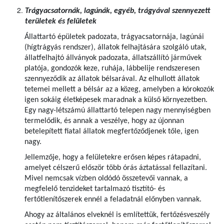
Trágyacsatornák, lagúnák, egyéb, trágyával szennyezett
területek és felületek
Állattartó épületek padozata, trágyacsatornája, lagúnái
(hígtrágyás rendszer), állatok felhajtására szolgáló utak,
állatfelhajtó állványok padozata, állatszállító járművek
platója, gondozók keze, ruhája, lábbelije rendszeresen
szennyeződik az állatok bélsarával. Az elhullott állatok
tetemei mellett a bélsár az a közeg, amelyben a kórokozók
igen sokáig életképesek maradnak a külső környezetben.
Egy nagy-létszámú állattartó telepen nagy mennyiségben
termelődik, és annak a veszélye, hogy az újonnan
betelepített fiatal állatok megfertőződjenek tőle, igen
nagy.
Jellemzője, hogy a felületekre erősen képes rátapadni,
amelyet célszerű először több órás áztatással fellazítani.
Mivel nemcsak vízben oldódó összetevői vannak, a
megfelelő tenzideket tartalmazó tisztító- és
fertőtlenítőszerek ennél a feladatnál előnyben vannak.
Ahogy az általános elveknél is említettük, fertőzésveszély