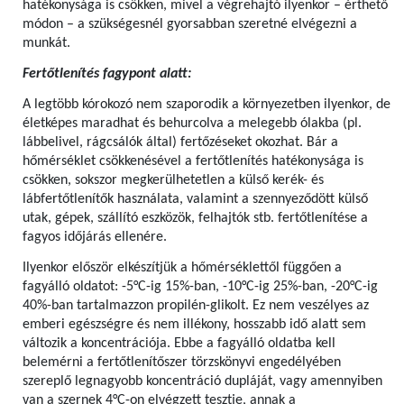
hatékonysága is csökken, mivel a végrehajtó ilyenkor – érthető
módon – a szükségesnél gyorsabban szeretné elvégezni a
munkát.
Fertőtlenítés fagypont alatt:
A legtöbb kórokozó nem szaporodik a környezetben ilyenkor, de
életképes maradhat és behurcolva a melegebb ólakba (pl.
lábbelivel, rágcsálók által) fertőzéseket okozhat. Bár a
hőmérséklet csökkenésével a fertőtlenítés hatékonysága is
csökken, sokszor megkerülhetetlen a külső kerék- és
lábfertőtlenítők használata, valamint a szennyeződött külső
utak, gépek, szállító eszközök, felhajtók stb. fertőtlenítése a
fagyos időjárás ellenére.
Ilyenkor először elkészítjük a hőmérséklettől függően a
fagyálló oldatot: -5°C-ig 15%-ban, -10°C-ig 25%-ban, -20°C-ig
40%-ban tartalmazzon propilén-glikolt. Ez nem veszélyes az
emberi egészségre és nem illékony, hosszabb idő alatt sem
változik a koncentrációja. Ebbe a fagyálló oldatba kell
belemérni a fertőtlenítőszer törzskönyvi engedélyében
szereplő legnagyobb koncentráció dupláját, vagy amennyiben
van a szernek 4°C-on elvégzett tesztje, annak a