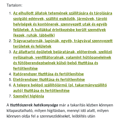
Tartalom:
Az elhullott állatok tetemének szállítására és tárolására
szolgáló edények, szállító eszközök, járművek, tároló
helyiségek és konténerek, szennyezett utak és egyéb
felületek. A hullákkal érintkezésbe került személyek
(kezek, ruhák, lábbelik)
Trágyacsatornák, lagúnák, egyéb, trágyával szennyezett
területek és felületek
Az állattartó épületek bejáratának, előterének, szellőző
nyílásainak, ventillátorainak, valamint hűtőpaneleinek
és fűtőberendezéseinek külső-belső tisztítása és
fertőtlenítése
Itatórendszer tisztítása és fertőtlenítése
Etetőrendszer tisztítása és fertőtlenítése
A telepre belépő szállítójármű (pl. takarmányszállító
autó) tisztítása és fertőtlenítése
Személyi higiénia
A
tisztítószerek hatékonysága
már a takarítás közben könnyen
kitapasztalható, milyen hígításban, mennyi idő alatt, milyen
könnyen oldja fel a szennyeződéseket, leöblítés után