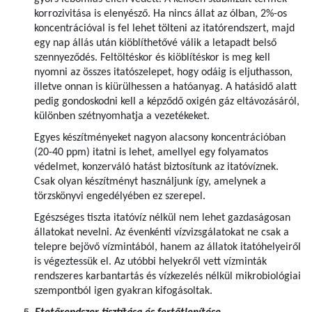
korrozivitása is elenyésző. Ha nincs állat az ólban, 2%-os
koncentrációval is fel lehet tölteni az itatórendszert, majd
egy nap állás után kiöblíthetővé válik a letapadt belső
szennyeződés. Feltöltéskor és kiöblítéskor is meg kell
nyomni az összes itatószelepet, hogy odáig is eljuthasson,
illetve onnan is kiürülhessen a hatóanyag. A hatásidő alatt
pedig gondoskodni kell a képződő oxigén gáz eltávozásáról,
különben szétnyomhatja a vezetékeket.
Egyes készítményeket nagyon alacsony koncentrációban
(20-40 ppm) itatni is lehet, amellyel egy folyamatos
védelmet, konzerváló hatást biztosítunk az itatóvíznek.
Csak olyan készítményt használjunk így, amelynek a
törzskönyvi engedélyében ez szerepel.
Egészséges tiszta itatóvíz nélkül nem lehet gazdaságosan
állatokat nevelni. Az évenkénti vízvizsgálatokat ne csak a
telepre bejövő vízmintából, hanem az állatok itatóhelyeiről
is végeztessük el. Az utóbbi helyekről vett vízminták
rendszeres karbantartás és vízkezelés nélkül mikrobiológiai
szempontból igen gyakran kifogásoltak.