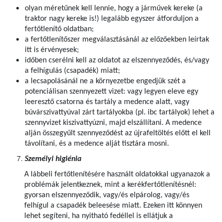
olyan méretűnek kell lennie, hogy a járművek kereke (a
traktor nagy kereke is!) legalább egyszer átforduljon a
fertőtlenítő oldatban;
a fertőtlenítőszer megválasztásánál az előzőekben leírtak
itt is érvényesek;
időben cserélni kell az oldatot az elszennyeződés, és/vagy
a felhígulás (csapadék) miatt;
a lecsapolásánál ne a környezetbe engedjük szét a
potenciálisan szennyezett vizet: vagy legyen eleve egy
leeresztő csatorna és tartály a medence alatt, vagy
búvárszivattyúval zárt tartályokba (pl. ibc tartályok) lehet a
szennyvizet kiszivattyúzni, majd elszállítani. A medence
alján összegyűlt szennyeződést az újrafeltöltés előtt el kell
távolítani, és a medence alját tisztára mosni.
Személyi higiénia
A lábbeli fertőtlenítésére használt oldatokkal ugyanazok a
problémák jelentkeznek, mint a kerékfertőtlenítésnél:
gyorsan elszennyeződik, vagy/és elpárolog, vagy/és
felhígul a csapadék beleesése miatt. Ezeken itt könnyen
lehet segíteni, ha nyitható fedéllel is ellátjuk a