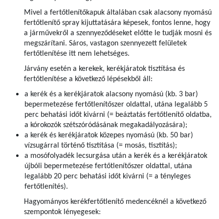
Mivel a fertőtlenítőkapuk általában csak alacsony nyomású
fertőtlenítő spray kijuttatására képesek, fontos lenne, hogy
a járművekről a szennyeződéseket előtte le tudják mosni és
megszárítani. Sáros, vastagon szennyezett felületek
fertőtlenítése itt nem lehetséges.
Járvány esetén a kerekek, kerékjáratok tisztítása és
fertőtlenítése a következő lépésekből áll:
a kerék és a kerékjáratok alacsony nyomású (kb. 3 bar)
bepermetezése fertőtlenítőszer oldattal­, utána legalább 5
perc behatási időt kivárni (= beáztatás fertőtlenítő oldatba,
a kórokozók szétszóródásának megakadályozására);
a kerék és kerékjáratok közepes nyomású (kb. 50 bar)
vízsugárral történő tisztítása (= mosás, tisztítás);
a mosófolyadék lecsurgása után a kerék és a kerékjáratok
újbóli bepermetezése fertőtlenítőszer oldattal­, utána
legalább 20 perc behatási időt kivárni (= a tényleges
fertőtlenítés).
Hagyományos kerékfertőtlenítő medencéknél a következő
szempontok lényegesek: