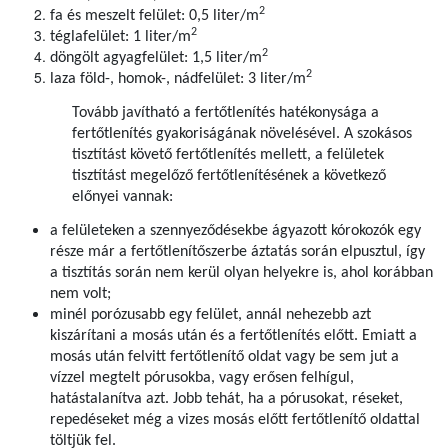
2
fa és meszelt felület: 0,5 liter/m
2
téglafelület: 1 liter/m
2
döngölt agyagfelület: 1,5 liter/m
2
laza föld-, homok-, nádfelület: 3 liter/m
Tovább javítható a fertőtlenítés hatékonysága a
fertőtlenítés gyakoriságának növelésével. A szokásos
tisztítást követő fertőtlenítés mellett, a felületek
tisztítást megelőző fertőtlenítésének a következő
előnyei vannak:
a felületeken a szennyeződésekbe ágyazott kórokozók egy
része már a fertőtlenítőszerbe áztatás során elpusztul, így
a tisztítás során nem kerül olyan helyekre is, ahol korábban
nem volt;
minél porózusabb egy felület, annál nehezebb azt
kiszárítani a mosás után és a fertőtlenítés előtt. Emiatt a
mosás után felvitt fertőtlenítő oldat vagy be sem jut a
vízzel megtelt pórusokba, vagy erősen felhígul,
hatástalanítva azt. Jobb tehát, ha a pórusokat, réseket,
repedéseket még a vizes mosás előtt fertőtlenítő oldattal
töltjük fel.