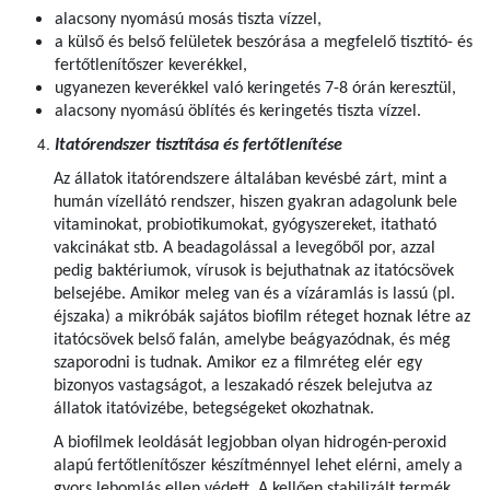
alacsony nyomású mosás tiszta vízzel,
a külső és belső felületek beszórása a megfelelő tisztító- és
fertőtlenítőszer keverékkel,
ugyanezen keverékkel való keringetés 7-8 órán keresztül,
alacsony nyomású öblítés és keringetés tiszta vízzel.
Itatórendszer tisztítása és fertőtlenítése
Az állatok itatórendszere általában kevésbé zárt, mint a
humán vízellátó rendszer, hiszen gyakran adagolunk bele
vitaminokat, probiotikumokat, gyógyszereket, itatható
vakcinákat stb. A beadagolással a levegőből por, azzal
pedig baktériumok, vírusok is bejuthatnak az itatócsövek
belsejébe. Amikor meleg van és a vízáramlás is lassú (pl.
éjszaka) a mikróbák sajátos biofilm réteget hoznak létre az
itatócsövek belső falán, amelybe beágyazódnak, és még
szaporodni is tudnak. Amikor ez a filmréteg elér egy
bizonyos vastagságot, a leszakadó részek belejutva az
állatok itatóvizébe, betegségeket okozhatnak.
A biofilmek leoldását legjobban olyan hidrogén-peroxid
alapú fertőtlenítőszer készítménnyel lehet elérni, amely a
gyors lebomlás ellen védett. A kellően stabilizált termék