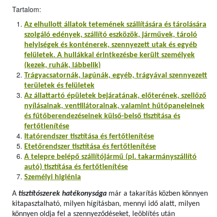
Tartalom:
Az elhullott állatok tetemének szállítására és tárolására
szolgáló edények, szállító eszközök, járművek, tároló
helyiségek és konténerek, szennyezett utak és egyéb
felületek. A hullákkal érintkezésbe került személyek
(kezek, ruhák, lábbelik)
Trágyacsatornák, lagúnák, egyéb, trágyával szennyezett
területek és felületek
Az állattartó épületek bejáratának, előterének, szellőző
nyílásainak, ventillátorainak, valamint hűtőpaneleinek
és fűtőberendezéseinek külső-belső tisztítása és
fertőtlenítése
Itatórendszer tisztítása és fertőtlenítése
Etetőrendszer tisztítása és fertőtlenítése
A telepre belépő szállítójármű (pl. takarmányszállító
autó) tisztítása és fertőtlenítése
Személyi higiénia
A
tisztítószerek hatékonysága
már a takarítás közben könnyen
kitapasztalható, milyen hígításban, mennyi idő alatt, milyen
könnyen oldja fel a szennyeződéseket, leöblítés után