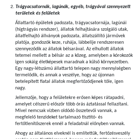
Trágyacsatornák, lagúnák, egyéb, trágyával szennyezett
területek és felületek
Állattartó épületek padozata, trágyacsatornája, lagúnái
(hígtrágyás rendszer), állatok felhajtására szolgáló utak,
állatfelhajtó állványok padozata, állatszállító járművek
platója, gondozók keze, ruhája, lábbelije rendszeresen
szennyeződik az állatok bélsarával. Az elhullott állatok
tetemei mellett a bélsár az a közeg, amelyben a kórokozók
igen sokáig életképesek maradnak a külső környezetben.
Egy nagy-létszámú állattartó telepen nagy mennyiségben
termelődik, és annak a veszélye, hogy az újonnan
betelepített fiatal állatok megfertőződjenek tőle, igen
nagy.
Jellemzője, hogy a felületekre erősen képes rátapadni,
amelyet célszerű először több órás áztatással fellazítani.
Mivel nemcsak vízben oldódó összetevői vannak, a
megfelelő tenzideket tartalmazó tisztító- és
fertőtlenítőszerek ennél a feladatnál előnyben vannak.
Ahogy az általános elveknél is említettük, fertőzésveszély