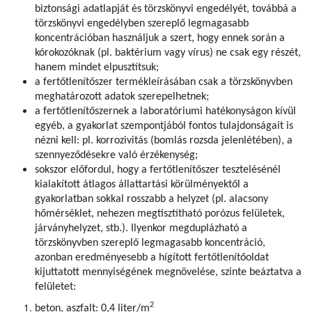
biztonsági adatlapját és törzskönyvi engedélyét, továbbá a
törzskönyvi engedélyben szereplő legmagasabb
koncentrációban használjuk a szert, hogy ennek során a
kórokozóknak (pl. baktérium vagy vírus) ne csak egy részét,
hanem mindet elpusztítsuk;
a fertőtlenítőszer termékleírásában csak a törzskönyvben
meghatározott adatok szerepelhetnek;
a fertőtlenítőszernek a laboratóriumi hatékonyságon kívül
egyéb, a gyakorlat szempontjából fontos tulajdonságait is
nézni kell: pl. korrozivitás (bomlás rozsda jelenlétében), a
szennyeződésekre való érzékenység;
sokszor előfordul, hogy a fertőtlenítőszer tesztelésénél
kialakított átlagos állattartási körülményektől a
gyakorlatban sokkal rosszabb a helyzet (pl. alacsony
hőmérséklet, nehezen megtisztítható porózus felületek,
járványhelyzet, stb.). Ilyenkor megduplázható a
törzskönyvben szereplő legmagasabb koncentráció,
azonban eredményesebb a hígított fertőtlenítőoldat
kijuttatott mennyiségének megnövelése, szinte beáztatva a
felületet:
2
beton, aszfalt: 0,4 liter/m