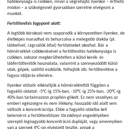
hatékonysága is csökken, mivel a végrehajtó ilyenkor – érthető
módon – a szükségesnél gyorsabban szeretné elvégezni a
munkát.
Fertőtlenítés fagypont alatt:
A legtöbb kórokozó nem szaporodik a környezetben ilyenkor, de
életképes maradhat és behurcolva a melegebb ólakba (pl.
lábbelivel, rágcsálók által) fertőzéseket okozhat. Bár a
hőmérséklet csökkenésével a fertőtlenítés hatékonysága is
csökken, sokszor megkerülhetetlen a külső kerék- és
lábfertőtlenítők használata, valamint a szennyeződött külső
utak, gépek, szállító eszközök, felhajtók stb. fertőtlenítése a
fagyos időjárás ellenére.
Ilyenkor először elkészítjük a hőmérséklettől függően a
fagyálló oldatot: -5°C-ig 15%-ban, -10°C-ig 25%-ban, -20°C-ig
40%-ban tartalmazzon propilén-glikolt. Ez nem veszélyes az
emberi egészségre és nem illékony, hosszabb idő alatt sem
változik a koncentrációja. Ebbe a fagyálló oldatba kell
belemérni a fertőtlenítőszer törzskönyvi engedélyében
szereplő legnagyobb koncentráció dupláját, vagy amennyiben
van a szernek 4°C-on elvégzett tesztje, annak a