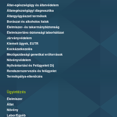
Állat-egészségügy és állatvédelem
Állategészségügyi diagnosztika
Állatgyógyászati termékek
Borászat és alkoholos italok
Élelmiszer- és takarmánybiztonság
Élelmiszerlánc-biztonsági laborhálózat
Járványvédelem
Kiemelt ügyek, EUTR
Kockázatkezelés
Mezőgazdasági genetikai erőforrások
Növényvédelem
Nyilvántartási és Felügyeleti Díj
Rendszerszervezés és felügyelet
Termékpálya-ellenőrzés
Ügyintézés
Élelmiszer
Állat
Növény
Labor/Egyéb