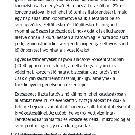
korrozivitása is elenyésző. Ha nincs állat az ólban, 2%-os
koncentrációval is fel lehet tölteni az itatórendszert, majd
egy nap állás után kiöblíthetővé válik a letapadt belső
szennyeződés. Feltöltéskor és kiöblítéskor is meg kell
nyomni az összes itatószelepet, hogy odáig is eljuthasson,
illetve onnan is kiürülhessen a hatóanyag. A hatásidő alatt
pedig gondoskodni kell a képződő oxigén gáz eltávozásáról,
különben szétnyomhatja a vezetékeket.
Egyes készítményeket nagyon alacsony koncentrációban
(20-40 ppm) itatni is lehet, amellyel egy folyamatos
védelmet, konzerváló hatást biztosítunk az itatóvíznek.
Csak olyan készítményt használjunk így, amelynek a
törzskönyvi engedélyében ez szerepel.
Egészséges tiszta itatóvíz nélkül nem lehet gazdaságosan
állatokat nevelni. Az évenkénti vízvizsgálatokat ne csak a
telepre bejövő vízmintából, hanem az állatok itatóhelyeiről
is végeztessük el. Az utóbbi helyekről vett vízminták
rendszeres karbantartás és vízkezelés nélkül mikrobiológiai
szempontból igen gyakran kifogásoltak.