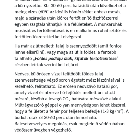
a környezetbe. Kb. 30-60 perc hatásidő után következhet a
meleg vizes (60°C az ideális hőmérséklet ehhez) mosás,
majd a száradás után klóros fertőtlenítő tisztítószerrel
egyben szagtalaníthatjuk is a felületeket. A munkaruhák
mosását és fertőtlenítését is erre alkalmas ruhatisztító- és
fertőtlenítőszerekkel kell elvégezni.
Ha már az útmelletti talaj is szennyeződött (amit fontos
lenne elkerülni), vagy maga az út is földes, a fentebb
található „
Földes padlójú ólak, kifutók fertőtlenítése”
részben leírtak szerint kell eljárni.
Nedves, különösen vízzel telítődött földes talaj
szennyezettsége végső soron égetett mész kiszórásával is
kezelhető, felitatható. Ez erősen nedvszívó hatású por,
amely vízzel érintkezve hő-fejlődés mellett ún. oltott
mésszé, később a levegő CO
hatására mészkővé alakul.
2
Műtrágyaszóró géppel olyan mennyiségben lehet kiszórni,
2
hogy a felületet a fehér por teljesen befedje (1-3 kg/m
). A
burkolt utakról 30-60 perc után lemosható.
Balesetveszélyes megoldás, csak megfelelő védőruhában,
védőszemüvegben végezhető.