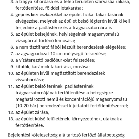
a trágya kihordása és a telep területén szarvasba rakása,
fertőtlenítése, földdel letakarása;
gépi és kézi eszközökkel az épület fizikai takarításának
elvégezése, melynek az épület belső légterén kívül ki kell
terjednie a padlástérre és a trágyacsatornára is
az épület belsejének, helyiségeinek magasnyomású
vízsugárral történő lemosása;
a nem tisztítható fából készült berendezések elégetése;
az agyagpadozat 10 cm mélységű felszedése;
a vízáteresztő padlóburkolat felszedése;
kifutók, karámok takarítása, mosása;
az épületen kívül megtisztított berendezések
visszahordása;
az épület belső terének, padlásterének,
trágyacsatornájának fertőtlenítése a betegségre
meghatározott nemű és koncentrációjú magasnyomású
(10-20 bár) berendezéssel kijuttatott fertőtlenítőszerrel;
az épület zárása;
az épület külső felületének, környezetének, utaknak a
fertőtlenítése.
Bejelentési kötelezettség alá tartozó fertőző állatbetegség