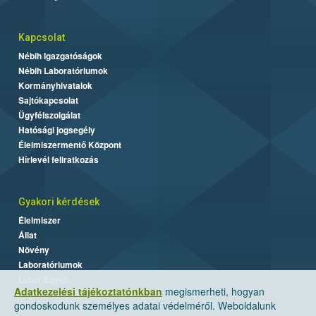
Kapcsolat
Nébih Igazgatóságok
Nébih Laboratóriumok
Kormányhivatalok
Sajtókapcsolat
Ügyfélszolgálat
Hatósági jogsegély
Élelmiszermentő Központ
Hírlevél feliratkozás
Gyakori kérdések
Élelmiszer
Állat
Növény
Laboratóriumok
Labor/Egyéb
Adatkezelési tájékoztatónkban
megismerheti, hogyan
gondoskodunk személyes adatai védelméről. Weboldalunk