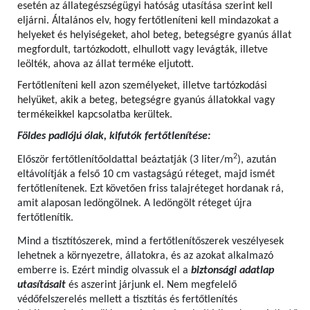
esetén az állategészségügyi hatóság utasítása szerint kell
eljárni. Általános elv, hogy fertőtleníteni kell mindazokat a
helyeket és helyiségeket, ahol beteg, betegségre gyanús állat
megfordult, tartózkodott, elhullott vagy levágták, illetve
leölték, ahova az állat terméke eljutott.
Fertőtleníteni kell azon személyeket, illetve tartózkodási
helyüket, akik a beteg, betegségre gyanús állatokkal vagy
termékeikkel kapcsolatba kerültek.
Földes padlójú ólak, kifutók fertőtlenítése:
2
Először fertőtlenítőoldattal beáztatják (3 liter/m
), azután
eltávolítják a felső 10 cm vastagságú réteget, majd ismét
fertőtlenítenek. Ezt követően friss talajréteget hordanak rá,
amit alaposan ledöngölnek. A ledöngölt réteget újra
fertőtlenítik.
Mind a tisztítószerek, mind a fertőtlenítőszerek veszélyesek
lehetnek a környezetre, állatokra, és az azokat alkalmazó
emberre is. Ezért mindig olvassuk el a
biztonsági adatlap
utasításait
és aszerint járjunk el. Nem megfelelő
védőfelszerelés mellett a tisztítás és fertőtlenítés