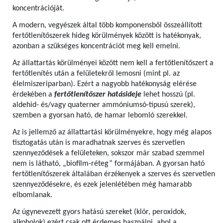
koncentrációját.
A modern, vegyészek által több komponensből összeállított
fertőtlenítőszerek hideg körülmények között is hatékonyak,
azonban a szükséges koncentrációt meg kell emelni.
Az állattartás körülményei között nem kell a fertőtlenítőszert a
fertőtlenítés után a felületekről lemosni (mint pl. az
élelmiszeriparban). Ezért a nagyobb hatékonyság elérése
érdekében a
fertőtlenítőszer hatásideje
lehet hosszú (pl.
aldehid- és/vagy quaterner ammóniumsó-típusú szerek),
szemben a gyorsan ható, de hamar lebomló szerekkel.
Az is jellemző az állattartási körülményekre, hogy még alapos
tisztogatás után is maradhatnak szerves és szervetlen
szennyeződések a felületeken, sokszor már szabad szemmel
nem is látható, „biofilm-réteg” formájában. A gyorsan ható
fertőtlenítőszerek általában érzékenyek a szerves és szervetlen
szennyeződésekre, és ezek jelenlétében még hamarabb
elbomlanak.
Az úgynevezett gyors hatású szereket (klór, peroxidok,
alkoholok) ezért csak ott érdemes használni, ahol a