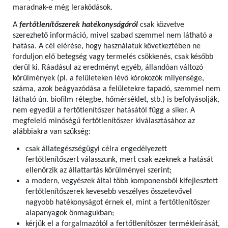
maradnak-e még lerakódások.
A
fertőtlenítőszerek hatékonyságáról
csak közvetve
szerezhető információ, mivel szabad szemmel nem látható a
hatása. A cél elérése, hogy használatuk következtében ne
forduljon elő betegség vagy termelés csökkenés, csak később
derül ki. Ráadásul az eredményt egyéb, állandóan változó
körülmények (pl. a felületeken lévő kórokozók milyensége,
száma, azok beágyazódása a felületekre tapadó, szemmel nem
látható ún. biofilm rétegbe, hőmérséklet, stb.) is befolyásolják,
nem egyedül a fertőtlenítőszer hatásától függ a siker. A
megfelelő minőségű fertőtlenítőszer kiválasztásához az
alábbiakra van szükség:
csak állategészségügyi célra engedélyezett
fertőtlenítőszert válasszunk, mert csak ezeknek a hatását
ellenőrzik az állattartás körülményei szerint;
a modern, vegyészek által több komponensből kifejlesztett
fertőtlenítőszerek kevesebb veszélyes összetevővel
nagyobb hatékonyságot érnek el, mint a fertőtlenítőszer
alapanyagok önmagukban;
kérjük el a forgalmazótól a fertőtlenítőszer termékleírását,