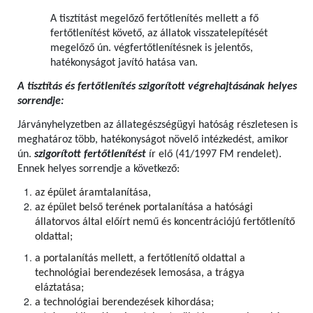
A tisztítást megelőző fertőtlenítés mellett a fő
fertőtlenítést követő, az állatok visszatelepítését
megelőző ún. végfertőtlenítésnek is jelentős,
hatékonyságot javító hatása van.
A tisztítás és fertőtlenítés szigorított végrehajtásának helyes
sorrendje:
Járványhelyzetben az állategészségügyi hatóság részletesen is
meghatároz több, hatékonyságot növelő intézkedést, amikor
ún.
szigorított fertőtlenítést
ír elő (41/1997 FM rendelet).
Ennek helyes sorrendje a következő:
az épület áramtalanítása,
az épület belső terének portalanítása a hatósági
állatorvos által előírt nemű és koncentrációjú fertőtlenítő
oldattal;
a portalanítás mellett, a fertőtlenítő oldattal a
technológiai berendezések lemosása, a trágya
eláztatása;
a technológiai berendezések kihordása;