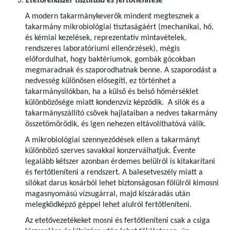
Etetőrendszer tisztítása és fertőtlenítése
A modern takarmánykeverők mindent megtesznek a
takarmány mikrobiológiai tisztaságáért (mechanikai, hő,
és kémiai kezelések, reprezentatív mintavételek,
rendszeres laboratóriumi ellenőrzések), mégis
előfordulhat, hogy baktériumok, gombák gócokban
megmaradnak és szaporodhatnak benne. A szaporodást a
nedvesség különösen elősegíti, ez történhet a
takarmánysilókban, ha a külső és belső hőmérséklet
különbözősége miatt kondenzvíz képződik. A silók és a
takarmányszállító csövek hajlataiban a nedves takarmány
összetömörödik, és igen nehezen eltávolíthatóvá válik.
A mikrobiológiai szennyeződések ellen a takarmányt
különböző szerves savakkal konzerválhatjuk. Évente
legalább kétszer azonban érdemes belülről is kitakarítani
és fertőtleníteni a rendszert. A balesetveszély miatt a
silókat darus kosárból lehet biztonságosan fölülről kimosni
magasnyomású vízsugárral, majd kiszáradás után
melegködképző géppel lehet alulról fertőtleníteni.
Az etetővezetékeket mosni és fertőtleníteni csak a csiga