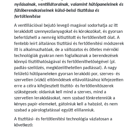
nyílásainak, ventillátorainak, valamint hűtőpaneleinek és
fűtőberendezéseinek külső-belső tisztítása és
fertőtlenítése
A ventillációval bejutó levegő magával sodorhatja az itt
lerakódott szennyezőanyagokat és kórokozókat, és gyorsan
befertőzheti a nemrég kitisztított és fertőtlenített ólat. A
fentebb leírt általános tisztítási és fertőtlenítési módszerek
itt is alkalmazhatóak, de a változatos és ötletes mérnöki
technológiák gyakran nem foglalkoznak a berendezések
könnyű tisztíthatóságával és fertőtleníthetőségével (pl.
padlás-szellőzés, megközelíthetetlen padlással). A nagy
felületű hűtőpaneleken gyorsan lerakódó por, szerves- és
szervetlen (vízkő) eltömődések eltávolításához kifejezetten
erre a célra kifejlesztett tisztító- és fertőtlenítőszerek
szükségesek: oldaniuk kell mind a szerves, mind a
szervetlen lerakódásokat, nem szabad tönkretenniük a
kényes papír-elemeket, gátolniuk kell a habzást, és nem
szabad a párologtatással együtt elillanniuk.
A tisztítási- és fertőtlenítési technológia vázlatosan a
következő: