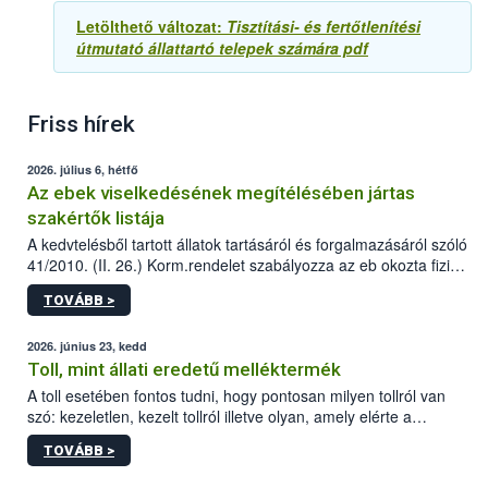
Letölthető változat:
Tisztítási- és fertőtlenítési
útmutató állattartó telepek számára pdf
Friss hírek
2026. július 6, hétfő
Az ebek viselkedésének megítélésében jártas
szakértők listája
A kedvtelésből tartott állatok tartásáról és forgalmazásáról szóló
41/2010. (II. 26.) Korm.rendelet szabályozza az eb okozta fizikai
sérülés, illetve ennek veszélye keletkezésekor felmerülő
TOVÁBB >
hatósági feladatokat, valamint a veszélyes eb tartását és annak
engedélyezését. Ezen eljárások során szükség esetén be kell
vonni az ebek viselkedésének megítélésében jártas szakértőt.
2026. június 23, kedd
Toll, mint állati eredetű melléktermék
A toll esetében fontos tudni, hogy pontosan milyen tollról van
szó: kezeletlen, kezelt tollról illetve olyan, amely elérte a
„végpontját”.
TOVÁBB >