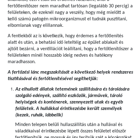
fertőtlenítőszer nem maradhat tartósan (legalább 30 percig) a
felületeken, de ezeknél nagy a veszély, hogy még mielőtt a
kellő számú patogén mikroorganizmust el tudnák pusztítani,
elbomlanak vagy elillannak.
A fentiekből az is következik, hogy érdemes a fertőtlenítés
alatt és után, a behatási idő leteltéig az épület ablakait és
ajtóit bezárni, a ventillációt leállítani, hogy a fertőtlenítőszer a
felületeken minél hosszabb ideig nedves és hatékony
maradhasson.
A fertőzési lánc megszakítását a következő helyek rendszeres
tisztításával és fertőtlenítésével segíthetjük:
Az elhullott állatok tetemének szállítására és tárolására
szolgáló edények, szállító eszközök, járművek, tároló
helyiségek és konténerek, szennyezett utak és egyéb
felületek. A hullákkal érintkezésbe került személyek
(kezek, ruhák, lábbelik)
Minden telepen belüli hullaszállítás után a hullával és
váladékaival érintkezésbe lépett összes felületet először
fertőtlenítsük, ne mossuk és így terítsük szét a kórokozókat