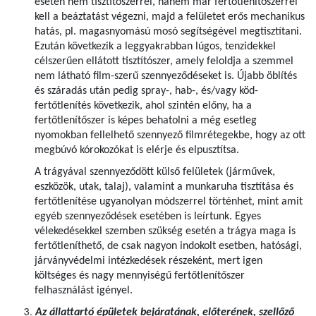
esetén nem tisztítószerrel, hanem már fertőtlenítőszerrel
kell a beáztatást végezni, majd a felületet erős mechanikus
hatás, pl. magasnyomású mosó segítségével megtisztítani.
Ezután következik a leggyakrabban lúgos, tenzidekkel
célszerűen ellátott tisztítószer, amely feloldja a szemmel
nem látható film-szerű szennyeződéseket is. Újabb öblítés
és száradás után pedig spray-, hab-, és/vagy köd-
fertőtlenítés következik, ahol szintén előny, ha a
fertőtlenítőszer is képes behatolni a még esetleg
nyomokban fellelhető szennyező filmrétegekbe, hogy az ott
megbúvó kórokozókat is elérje és elpusztítsa.
A trágyával szennyeződött külső felületek (járművek,
eszközök, utak, talaj), valamint a munkaruha tisztítása és
fertőtlenítése ugyanolyan módszerrel történhet, mint amit
egyéb szennyeződések esetében is leírtunk. Egyes
vélekedésekkel szemben szükség esetén a trágya maga is
fertőtleníthető, de csak nagyon indokolt esetben, hatósági,
járványvédelmi intézkedések részeként, mert igen
költséges és nagy mennyiségű fertőtlenítőszer
felhasználást igényel.
Az állattartó épületek bejáratának, előterének, szellőző