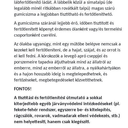
lábfertőtlenítő ládát. A lábbelik közül a simatalpú (de
legalább minél ritkábban rovátkált talpú) magas szárú
gumicsizma a legjobban tisztítható és fertőtleníthető.
A gumicsizma száránál lejjebb érő, időben tisztított és
fertőtlenített köpenyt érdemes ólanként vagy/és termelési
csoportonként cserélni.
Az ólakba ugyanúgy, mint egy műtőbe belépve nemcsak a
kezeket kell fertőtleníteni, de a hajat, szájat, és az orrot is
el kell fedni. A kórokozók a levegő apró cseppjei és
porszemeire tapadva átjuthatnak mind az állatról az
emberre, mind az emberről az állatra, a nyálkahártyákon
és a hajon hosszabb ideig is megtelepedhetnek, és
fertőzéseket, megbetegedéseket közvetíthetnek.
FONTOS!
A tisztítási és fertőtlenítési útmutató a sokkal
kiterjedtebb egyéb járványvédelmi intézkedéseket (pl.
fekete-fehér rendszer, egyszerre be- és kitelepítés,
rágcsálók, rovarok, vadmadarak elleni védekezés, stb.)
nem helyettesíti, hanem csak kiegészíti.