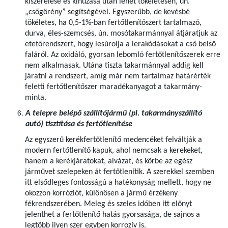
kiszerelése és kihúzása után lehet tökéletesen, ún.
„csőgörény” segítségével. Egyszerűbb, de kevésbé
tökéletes, ha 0,5-1%-ban fertőtlenítőszert tartalmazó,
durva, éles-szemcsés, ún. mosótakarmánnyal átjáratjuk az
etetőrendszert, hogy lesúrolja a lerakódásokat a cső belső
faláról. Az oxidáló, gyorsan lebomló fertőtlenítőszerek erre
nem alkalmasak. Utána tiszta takarmánnyal addig kell
járatni a rendszert, amíg már nem tartalmaz határérték
feletti fertőtlenítőszer maradékanyagot a takarmány-
minta.
A telepre belépő szállítójármű (pl. takarmányszállító
autó) tisztítása és fertőtlenítése
Az egyszerű kerékfertőtlenítő medencéket felváltják a
modern fertőtlenítő kapuk, ahol nemcsak a kerekeket,
hanem a kerékjáratokat, alvázat, és körbe az egész
járművet szelepeken át fertőtlenítik. A szerekkel szemben
itt elsődleges fontosságú a hatékonyság mellett, hogy ne
okozzon korróziót, különösen a jármű érzékeny
fékrendszerében. Meleg és szeles időben itt előnyt
jelenthet a fertőtlenítő hatás gyorsasága, de sajnos a
legtöbb ilyen szer egyben korrozív is.