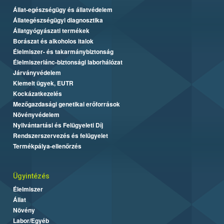
Állat-egészségügy és állatvédelem
Állategészségügyi diagnosztika
Állatgyógyászati termékek
Borászat és alkoholos italok
Élelmiszer- és takarmánybiztonság
Élelmiszerlánc-biztonsági laborhálózat
Járványvédelem
Kiemelt ügyek, EUTR
Kockázatkezelés
Mezőgazdasági genetikai erőforrások
Növényvédelem
Nyilvántartási és Felügyeleti Díj
Rendszerszervezés és felügyelet
Termékpálya-ellenőrzés
Ügyintézés
Élelmiszer
Állat
Növény
Labor/Egyéb