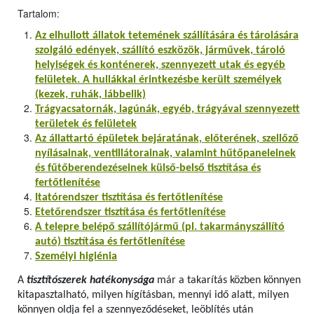
Tartalom:
Az elhullott állatok tetemének szállítására és tárolására
szolgáló edények, szállító eszközök, járművek, tároló
helyiségek és konténerek, szennyezett utak és egyéb
felületek. A hullákkal érintkezésbe került személyek
(kezek, ruhák, lábbelik)
Trágyacsatornák, lagúnák, egyéb, trágyával szennyezett
területek és felületek
Az állattartó épületek bejáratának, előterének, szellőző
nyílásainak, ventillátorainak, valamint hűtőpaneleinek
és fűtőberendezéseinek külső-belső tisztítása és
fertőtlenítése
Itatórendszer tisztítása és fertőtlenítése
Etetőrendszer tisztítása és fertőtlenítése
A telepre belépő szállítójármű (pl. takarmányszállító
autó) tisztítása és fertőtlenítése
Személyi higiénia
A
tisztítószerek hatékonysága
már a takarítás közben könnyen
kitapasztalható, milyen hígításban, mennyi idő alatt, milyen
könnyen oldja fel a szennyeződéseket, leöblítés után