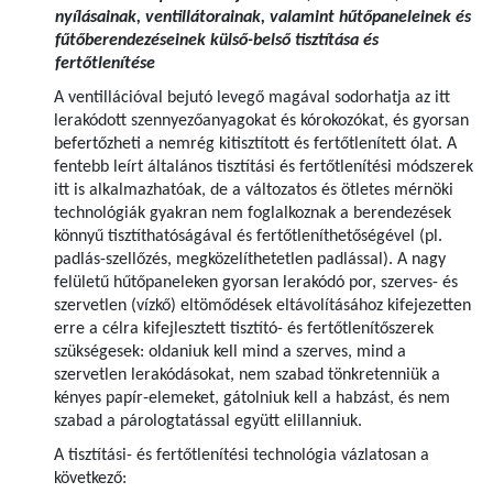
nyílásainak, ventillátorainak, valamint hűtőpaneleinek és
fűtőberendezéseinek külső-belső tisztítása és
fertőtlenítése
A ventillációval bejutó levegő magával sodorhatja az itt
lerakódott szennyezőanyagokat és kórokozókat, és gyorsan
befertőzheti a nemrég kitisztított és fertőtlenített ólat. A
fentebb leírt általános tisztítási és fertőtlenítési módszerek
itt is alkalmazhatóak, de a változatos és ötletes mérnöki
technológiák gyakran nem foglalkoznak a berendezések
könnyű tisztíthatóságával és fertőtleníthetőségével (pl.
padlás-szellőzés, megközelíthetetlen padlással). A nagy
felületű hűtőpaneleken gyorsan lerakódó por, szerves- és
szervetlen (vízkő) eltömődések eltávolításához kifejezetten
erre a célra kifejlesztett tisztító- és fertőtlenítőszerek
szükségesek: oldaniuk kell mind a szerves, mind a
szervetlen lerakódásokat, nem szabad tönkretenniük a
kényes papír-elemeket, gátolniuk kell a habzást, és nem
szabad a párologtatással együtt elillanniuk.
A tisztítási- és fertőtlenítési technológia vázlatosan a
következő: