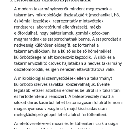
Etetőrendszer tisztítása és fertőtlenítése
A modern takarmánykeverők mindent megtesznek a
takarmány mikrobiológiai tisztaságáért (mechanikai, hő,
és kémiai kezelések, reprezentatív mintavételek,
rendszeres laboratóriumi ellenőrzések), mégis
előfordulhat, hogy baktériumok, gombák gócokban
megmaradnak és szaporodhatnak benne. A szaporodást a
nedvesség különösen elősegíti, ez történhet a
takarmánysilókban, ha a külső és belső hőmérséklet
különbözősége miatt kondenzvíz képződik. A silók és a
takarmányszállító csövek hajlataiban a nedves takarmány
összetömörödik, és igen nehezen eltávolíthatóvá válik.
A mikrobiológiai szennyeződések ellen a takarmányt
különböző szerves savakkal konzerválhatjuk. Évente
legalább kétszer azonban érdemes belülről is kitakarítani
és fertőtleníteni a rendszert. A balesetveszély miatt a
silókat darus kosárból lehet biztonságosan fölülről kimosni
magasnyomású vízsugárral, majd kiszáradás után
melegködképző géppel lehet alulról fertőtleníteni.
Az etetővezetékeket mosni és fertőtleníteni csak a csiga