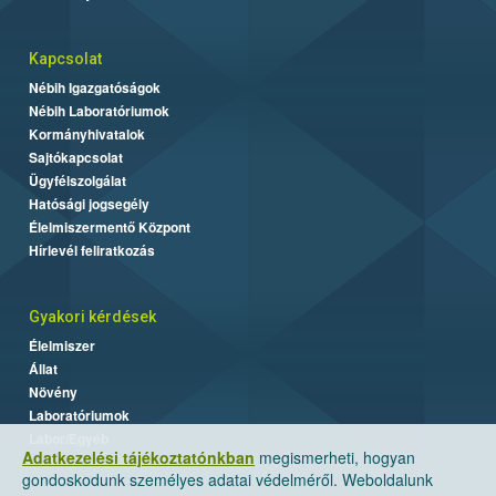
Kapcsolat
Nébih Igazgatóságok
Nébih Laboratóriumok
Kormányhivatalok
Sajtókapcsolat
Ügyfélszolgálat
Hatósági jogsegély
Élelmiszermentő Központ
Hírlevél feliratkozás
Gyakori kérdések
Élelmiszer
Állat
Növény
Laboratóriumok
Labor/Egyéb
Adatkezelési tájékoztatónkban
megismerheti, hogyan
gondoskodunk személyes adatai védelméről. Weboldalunk