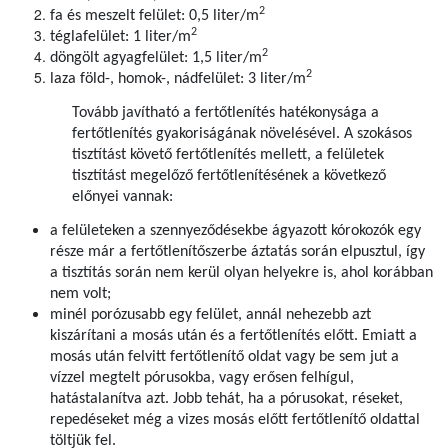
2
fa és meszelt felület: 0,5 liter/m
2
téglafelület: 1 liter/m
2
döngölt agyagfelület: 1,5 liter/m
2
laza föld-, homok-, nádfelület: 3 liter/m
Tovább javítható a fertőtlenítés hatékonysága a
fertőtlenítés gyakoriságának növelésével. A szokásos
tisztítást követő fertőtlenítés mellett, a felületek
tisztítást megelőző fertőtlenítésének a következő
előnyei vannak:
a felületeken a szennyeződésekbe ágyazott kórokozók egy
része már a fertőtlenítőszerbe áztatás során elpusztul, így
a tisztítás során nem kerül olyan helyekre is, ahol korábban
nem volt;
minél porózusabb egy felület, annál nehezebb azt
kiszárítani a mosás után és a fertőtlenítés előtt. Emiatt a
mosás után felvitt fertőtlenítő oldat vagy be sem jut a
vízzel megtelt pórusokba, vagy erősen felhígul,
hatástalanítva azt. Jobb tehát, ha a pórusokat, réseket,
repedéseket még a vizes mosás előtt fertőtlenítő oldattal
töltjük fel.