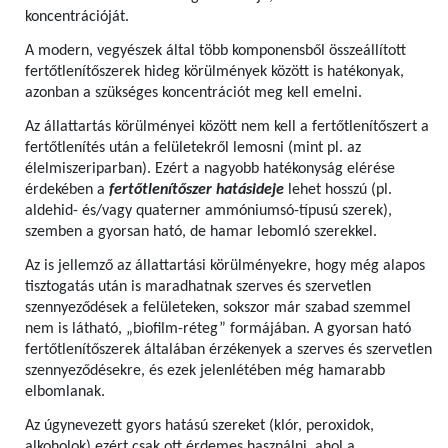
koncentrációját.
A modern, vegyészek által több komponensből összeállított
fertőtlenítőszerek hideg körülmények között is hatékonyak,
azonban a szükséges koncentrációt meg kell emelni.
Az állattartás körülményei között nem kell a fertőtlenítőszert a
fertőtlenítés után a felületekről lemosni (mint pl. az
élelmiszeriparban). Ezért a nagyobb hatékonyság elérése
érdekében a
fertőtlenítőszer hatásideje
lehet hosszú (pl.
aldehid- és/vagy quaterner ammóniumsó-típusú szerek),
szemben a gyorsan ható, de hamar lebomló szerekkel.
Az is jellemző az állattartási körülményekre, hogy még alapos
tisztogatás után is maradhatnak szerves és szervetlen
szennyeződések a felületeken, sokszor már szabad szemmel
nem is látható, „biofilm-réteg” formájában. A gyorsan ható
fertőtlenítőszerek általában érzékenyek a szerves és szervetlen
szennyeződésekre, és ezek jelenlétében még hamarabb
elbomlanak.
Az úgynevezett gyors hatású szereket (klór, peroxidok,
alkoholok) ezért csak ott érdemes használni, ahol a