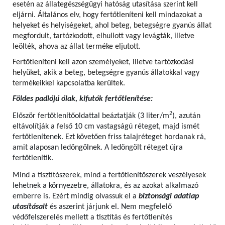
esetén az állategészségügyi hatóság utasítása szerint kell
eljárni. Általános elv, hogy fertőtleníteni kell mindazokat a
helyeket és helyiségeket, ahol beteg, betegségre gyanús állat
megfordult, tartózkodott, elhullott vagy levágták, illetve
leölték, ahova az állat terméke eljutott.
Fertőtleníteni kell azon személyeket, illetve tartózkodási
helyüket, akik a beteg, betegségre gyanús állatokkal vagy
termékeikkel kapcsolatba kerültek.
Földes padlójú ólak, kifutók fertőtlenítése:
2
Először fertőtlenítőoldattal beáztatják (3 liter/m
), azután
eltávolítják a felső 10 cm vastagságú réteget, majd ismét
fertőtlenítenek. Ezt követően friss talajréteget hordanak rá,
amit alaposan ledöngölnek. A ledöngölt réteget újra
fertőtlenítik.
Mind a tisztítószerek, mind a fertőtlenítőszerek veszélyesek
lehetnek a környezetre, állatokra, és az azokat alkalmazó
emberre is. Ezért mindig olvassuk el a
biztonsági adatlap
utasításait
és aszerint járjunk el. Nem megfelelő
védőfelszerelés mellett a tisztítás és fertőtlenítés