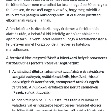
fertőtlenítőszer nem maradhat tartósan (legalább 30 percig) a
felületeken, de ezeknél nagy a veszély, hogy még mielőtt a
kellő számú patogén mikroorganizmust el tudnák pusztítani,
elbomlanak vagy elillannak.
A fentiekből az is következik, hogy érdemes a fertőtlenítés
alatt és után, a behatási idő leteltéig az épület ablakait és
ajtóit bezárni, a ventillációt leállítani, hogy a fertőtlenítőszer a
felületeken minél hosszabb ideig nedves és hatékony
maradhasson.
A fertőzési lánc megszakítását a következő helyek rendszeres
tisztításával és fertőtlenítésével segíthetjük:
Az elhullott állatok tetemének szállítására és tárolására
szolgáló edények, szállító eszközök, járművek, tároló
helyiségek és konténerek, szennyezett utak és egyéb
felületek. A hullákkal érintkezésbe került személyek
(kezek, ruhák, lábbelik)
Minden telepen belüli hullaszállítás után a hullával és
váladékaival érintkezésbe lépett összes felületet először
fertőtlenítsük, ne mossuk és így terítsük szét a kórokozókat