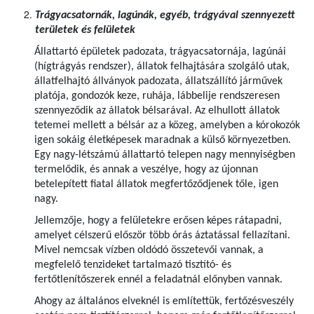
Trágyacsatornák, lagúnák, egyéb, trágyával szennyezett
területek és felületek
Állattartó épületek padozata, trágyacsatornája, lagúnái
(hígtrágyás rendszer), állatok felhajtására szolgáló utak,
állatfelhajtó állványok padozata, állatszállító járművek
platója, gondozók keze, ruhája, lábbelije rendszeresen
szennyeződik az állatok bélsarával. Az elhullott állatok
tetemei mellett a bélsár az a közeg, amelyben a kórokozók
igen sokáig életképesek maradnak a külső környezetben.
Egy nagy-létszámú állattartó telepen nagy mennyiségben
termelődik, és annak a veszélye, hogy az újonnan
betelepített fiatal állatok megfertőződjenek tőle, igen
nagy.
Jellemzője, hogy a felületekre erősen képes rátapadni,
amelyet célszerű először több órás áztatással fellazítani.
Mivel nemcsak vízben oldódó összetevői vannak, a
megfelelő tenzideket tartalmazó tisztító- és
fertőtlenítőszerek ennél a feladatnál előnyben vannak.
Ahogy az általános elveknél is említettük, fertőzésveszély