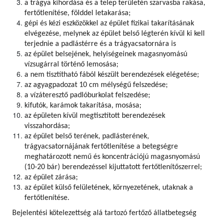
a trágya kihordása és a telep területén szarvasba rakása,
fertőtlenítése, földdel letakarása;
gépi és kézi eszközökkel az épület fizikai takarításának
elvégezése, melynek az épület belső légterén kívül ki kell
terjednie a padlástérre és a trágyacsatornára is
az épület belsejének, helyiségeinek magasnyomású
vízsugárral történő lemosása;
a nem tisztítható fából készült berendezések elégetése;
az agyagpadozat 10 cm mélységű felszedése;
a vízáteresztő padlóburkolat felszedése;
kifutók, karámok takarítása, mosása;
az épületen kívül megtisztított berendezések
visszahordása;
az épület belső terének, padlásterének,
trágyacsatornájának fertőtlenítése a betegségre
meghatározott nemű és koncentrációjú magasnyomású
(10-20 bár) berendezéssel kijuttatott fertőtlenítőszerrel;
az épület zárása;
az épület külső felületének, környezetének, utaknak a
fertőtlenítése.
Bejelentési kötelezettség alá tartozó fertőző állatbetegség