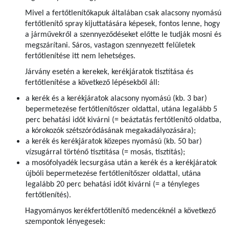
Mivel a fertőtlenítőkapuk általában csak alacsony nyomású
fertőtlenítő spray kijuttatására képesek, fontos lenne, hogy
a járművekről a szennyeződéseket előtte le tudják mosni és
megszárítani. Sáros, vastagon szennyezett felületek
fertőtlenítése itt nem lehetséges.
Járvány esetén a kerekek, kerékjáratok tisztítása és
fertőtlenítése a következő lépésekből áll:
a kerék és a kerékjáratok alacsony nyomású (kb. 3 bar)
bepermetezése fertőtlenítőszer oldattal­, utána legalább 5
perc behatási időt kivárni (= beáztatás fertőtlenítő oldatba,
a kórokozók szétszóródásának megakadályozására);
a kerék és kerékjáratok közepes nyomású (kb. 50 bar)
vízsugárral történő tisztítása (= mosás, tisztítás);
a mosófolyadék lecsurgása után a kerék és a kerékjáratok
újbóli bepermetezése fertőtlenítőszer oldattal­, utána
legalább 20 perc behatási időt kivárni (= a tényleges
fertőtlenítés).
Hagyományos kerékfertőtlenítő medencéknél a következő
szempontok lényegesek: