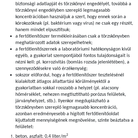
biztonsági adatlapját és törzskönyvi engedélyét, továbbá a
törzskönyvi engedélyben szereplő legmagasabb
koncentrációban használjuk a szert, hogy ennek során a
kórokozóknak (pl. baktérium vagy vírus) ne csak egy részét,
hanem mindet elpusztítsuk;
a fertőtlenítőszer termékleírásában csak a törzskönyvben
meghatározott adatok szerepelhetnek;
a fertőtlenítőszernek a laboratóriumi hatékonyságon kívül
egyéb, a gyakorlat szempontjából fontos tulajdonságait is
nézni kell: pl. korrozivitás (bomlás rozsda jelenlétében), a
szennyeződésekre való érzékenység;
sokszor előfordul, hogy a fertőtlenítőszer tesztelésénél
kialakított átlagos állattartási körülményektől a
gyakorlatban sokkal rosszabb a helyzet (pl. alacsony
hőmérséklet, nehezen megtisztítható porózus felületek,
járványhelyzet, stb.). Ilyenkor megduplázható a
törzskönyvben szereplő legmagasabb koncentráció,
azonban eredményesebb a hígított fertőtlenítőoldat
kijuttatott mennyiségének megnövelése, szinte beáztatva a
felületet:
2
beton, aszfalt: 0,4 liter/m