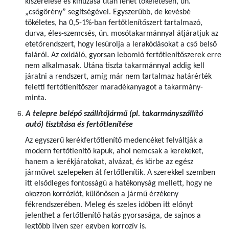
kiszerelése és kihúzása után lehet tökéletesen, ún.
„csőgörény” segítségével. Egyszerűbb, de kevésbé
tökéletes, ha 0,5-1%-ban fertőtlenítőszert tartalmazó,
durva, éles-szemcsés, ún. mosótakarmánnyal átjáratjuk az
etetőrendszert, hogy lesúrolja a lerakódásokat a cső belső
faláról. Az oxidáló, gyorsan lebomló fertőtlenítőszerek erre
nem alkalmasak. Utána tiszta takarmánnyal addig kell
járatni a rendszert, amíg már nem tartalmaz határérték
feletti fertőtlenítőszer maradékanyagot a takarmány-
minta.
A telepre belépő szállítójármű (pl. takarmányszállító
autó) tisztítása és fertőtlenítése
Az egyszerű kerékfertőtlenítő medencéket felváltják a
modern fertőtlenítő kapuk, ahol nemcsak a kerekeket,
hanem a kerékjáratokat, alvázat, és körbe az egész
járművet szelepeken át fertőtlenítik. A szerekkel szemben
itt elsődleges fontosságú a hatékonyság mellett, hogy ne
okozzon korróziót, különösen a jármű érzékeny
fékrendszerében. Meleg és szeles időben itt előnyt
jelenthet a fertőtlenítő hatás gyorsasága, de sajnos a
legtöbb ilyen szer egyben korrozív is.