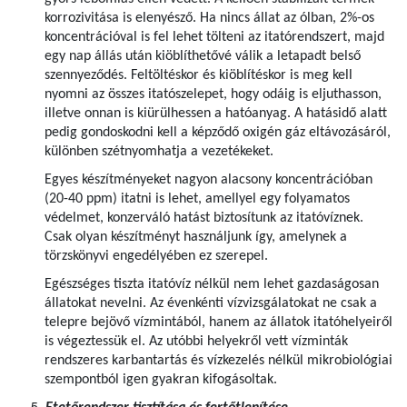
korrozivitása is elenyésző. Ha nincs állat az ólban, 2%-os
koncentrációval is fel lehet tölteni az itatórendszert, majd
egy nap állás után kiöblíthetővé válik a letapadt belső
szennyeződés. Feltöltéskor és kiöblítéskor is meg kell
nyomni az összes itatószelepet, hogy odáig is eljuthasson,
illetve onnan is kiürülhessen a hatóanyag. A hatásidő alatt
pedig gondoskodni kell a képződő oxigén gáz eltávozásáról,
különben szétnyomhatja a vezetékeket.
Egyes készítményeket nagyon alacsony koncentrációban
(20-40 ppm) itatni is lehet, amellyel egy folyamatos
védelmet, konzerváló hatást biztosítunk az itatóvíznek.
Csak olyan készítményt használjunk így, amelynek a
törzskönyvi engedélyében ez szerepel.
Egészséges tiszta itatóvíz nélkül nem lehet gazdaságosan
állatokat nevelni. Az évenkénti vízvizsgálatokat ne csak a
telepre bejövő vízmintából, hanem az állatok itatóhelyeiről
is végeztessük el. Az utóbbi helyekről vett vízminták
rendszeres karbantartás és vízkezelés nélkül mikrobiológiai
szempontból igen gyakran kifogásoltak.