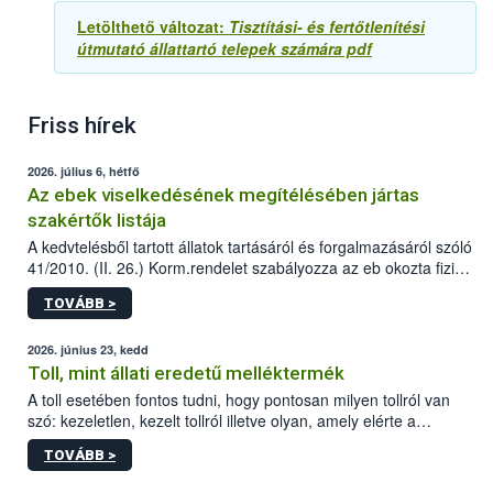
Letölthető változat:
Tisztítási- és fertőtlenítési
útmutató állattartó telepek számára pdf
Friss hírek
2026. július 6, hétfő
Az ebek viselkedésének megítélésében jártas
szakértők listája
A kedvtelésből tartott állatok tartásáról és forgalmazásáról szóló
41/2010. (II. 26.) Korm.rendelet szabályozza az eb okozta fizikai
sérülés, illetve ennek veszélye keletkezésekor felmerülő
TOVÁBB >
hatósági feladatokat, valamint a veszélyes eb tartását és annak
engedélyezését. Ezen eljárások során szükség esetén be kell
vonni az ebek viselkedésének megítélésében jártas szakértőt.
2026. június 23, kedd
Toll, mint állati eredetű melléktermék
A toll esetében fontos tudni, hogy pontosan milyen tollról van
szó: kezeletlen, kezelt tollról illetve olyan, amely elérte a
„végpontját”.
TOVÁBB >