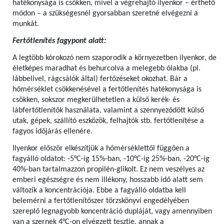
hatékonysága is csökken, mivel a végrehajtó ilyenkor – érthető
módon – a szükségesnél gyorsabban szeretné elvégezni a
munkát.
Fertőtlenítés fagypont alatt:
A legtöbb kórokozó nem szaporodik a környezetben ilyenkor, de
életképes maradhat és behurcolva a melegebb ólakba (pl.
lábbelivel, rágcsálók által) fertőzéseket okozhat. Bár a
hőmérséklet csökkenésével a fertőtlenítés hatékonysága is
csökken, sokszor megkerülhetetlen a külső kerék- és
lábfertőtlenítők használata, valamint a szennyeződött külső
utak, gépek, szállító eszközök, felhajtók stb. fertőtlenítése a
fagyos időjárás ellenére.
Ilyenkor először elkészítjük a hőmérséklettől függően a
fagyálló oldatot: -5°C-ig 15%-ban, -10°C-ig 25%-ban, -20°C-ig
40%-ban tartalmazzon propilén-glikolt. Ez nem veszélyes az
emberi egészségre és nem illékony, hosszabb idő alatt sem
változik a koncentrációja. Ebbe a fagyálló oldatba kell
belemérni a fertőtlenítőszer törzskönyvi engedélyében
szereplő legnagyobb koncentráció dupláját, vagy amennyiben
van a szernek 4°C-on elvégzett tesztje, annak a