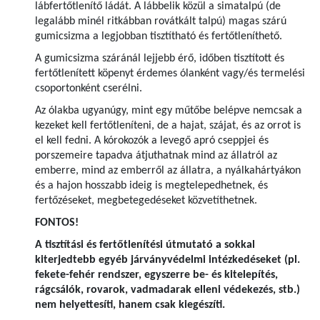
lábfertőtlenítő ládát. A lábbelik közül a simatalpú (de
legalább minél ritkábban rovátkált talpú) magas szárú
gumicsizma a legjobban tisztítható és fertőtleníthető.
A gumicsizma száránál lejjebb érő, időben tisztított és
fertőtlenített köpenyt érdemes ólanként vagy/és termelési
csoportonként cserélni.
Az ólakba ugyanúgy, mint egy műtőbe belépve nemcsak a
kezeket kell fertőtleníteni, de a hajat, szájat, és az orrot is
el kell fedni. A kórokozók a levegő apró cseppjei és
porszemeire tapadva átjuthatnak mind az állatról az
emberre, mind az emberről az állatra, a nyálkahártyákon
és a hajon hosszabb ideig is megtelepedhetnek, és
fertőzéseket, megbetegedéseket közvetíthetnek.
FONTOS!
A tisztítási és fertőtlenítési útmutató a sokkal
kiterjedtebb egyéb járványvédelmi intézkedéseket (pl.
fekete-fehér rendszer, egyszerre be- és kitelepítés,
rágcsálók, rovarok, vadmadarak elleni védekezés, stb.)
nem helyettesíti, hanem csak kiegészíti.