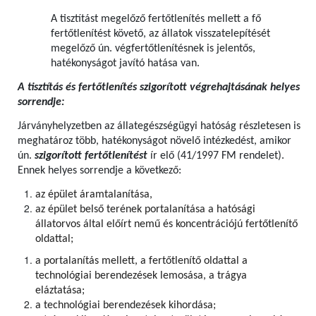
A tisztítást megelőző fertőtlenítés mellett a fő
fertőtlenítést követő, az állatok visszatelepítését
megelőző ún. végfertőtlenítésnek is jelentős,
hatékonyságot javító hatása van.
A tisztítás és fertőtlenítés szigorított végrehajtásának helyes
sorrendje:
Járványhelyzetben az állategészségügyi hatóság részletesen is
meghatároz több, hatékonyságot növelő intézkedést, amikor
ún.
szigorított fertőtlenítést
ír elő (41/1997 FM rendelet).
Ennek helyes sorrendje a következő:
az épület áramtalanítása,
az épület belső terének portalanítása a hatósági
állatorvos által előírt nemű és koncentrációjú fertőtlenítő
oldattal;
a portalanítás mellett, a fertőtlenítő oldattal a
technológiai berendezések lemosása, a trágya
eláztatása;
a technológiai berendezések kihordása;