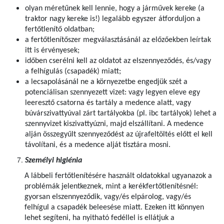
olyan méretűnek kell lennie, hogy a járművek kereke (a
traktor nagy kereke is!) legalább egyszer átforduljon a
fertőtlenítő oldatban;
a fertőtlenítőszer megválasztásánál az előzőekben leírtak
itt is érvényesek;
időben cserélni kell az oldatot az elszennyeződés, és/vagy
a felhígulás (csapadék) miatt;
a lecsapolásánál ne a környezetbe engedjük szét a
potenciálisan szennyezett vizet: vagy legyen eleve egy
leeresztő csatorna és tartály a medence alatt, vagy
búvárszivattyúval zárt tartályokba (pl. ibc tartályok) lehet a
szennyvizet kiszivattyúzni, majd elszállítani. A medence
alján összegyűlt szennyeződést az újrafeltöltés előtt el kell
távolítani, és a medence alját tisztára mosni.
Személyi higiénia
A lábbeli fertőtlenítésére használt oldatokkal ugyanazok a
problémák jelentkeznek, mint a kerékfertőtlenítésnél:
gyorsan elszennyeződik, vagy/és elpárolog, vagy/és
felhígul a csapadék beleesése miatt. Ezeken itt könnyen
lehet segíteni, ha nyitható fedéllel is ellátjuk a