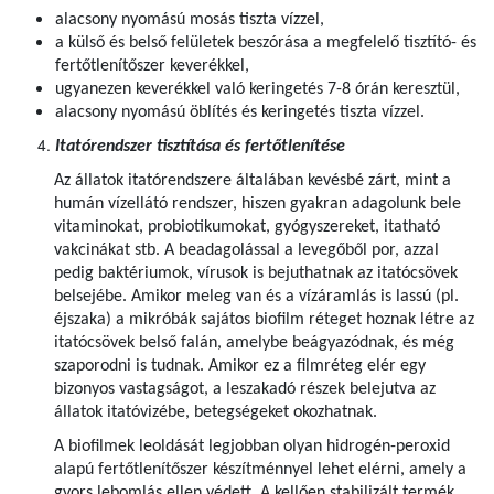
alacsony nyomású mosás tiszta vízzel,
a külső és belső felületek beszórása a megfelelő tisztító- és
fertőtlenítőszer keverékkel,
ugyanezen keverékkel való keringetés 7-8 órán keresztül,
alacsony nyomású öblítés és keringetés tiszta vízzel.
Itatórendszer tisztítása és fertőtlenítése
Az állatok itatórendszere általában kevésbé zárt, mint a
humán vízellátó rendszer, hiszen gyakran adagolunk bele
vitaminokat, probiotikumokat, gyógyszereket, itatható
vakcinákat stb. A beadagolással a levegőből por, azzal
pedig baktériumok, vírusok is bejuthatnak az itatócsövek
belsejébe. Amikor meleg van és a vízáramlás is lassú (pl.
éjszaka) a mikróbák sajátos biofilm réteget hoznak létre az
itatócsövek belső falán, amelybe beágyazódnak, és még
szaporodni is tudnak. Amikor ez a filmréteg elér egy
bizonyos vastagságot, a leszakadó részek belejutva az
állatok itatóvizébe, betegségeket okozhatnak.
A biofilmek leoldását legjobban olyan hidrogén-peroxid
alapú fertőtlenítőszer készítménnyel lehet elérni, amely a
gyors lebomlás ellen védett. A kellően stabilizált termék