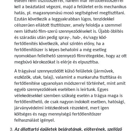
esetén nem tisztítószerrel, hanem már fertőtlenítőszerrel
kell a beáztatást végezni, majd a felületet erős mechanikus
hatás, pl. magasnyomású mosó segítségével megtisztítani.
Ezután következik a leggyakrabban lúgos, tenzidekkel
célszerűen ellátott tisztítószer, amely feloldja a szemmel
nem látható film-szerű szennyeződéseket is. Újabb öblítés
és száradás után pedig spray-, hab-, és/vagy köd-
fertőtlenítés következik, ahol szintén előny, ha a
fertőtlenítőszer is képes behatolni a még esetleg
nyomokban fellelhető szennyező filmrétegekbe, hogy az ott
megbúvó kórokozókat is elérje és elpusztítsa.
A trágyával szennyeződött külső felületek (járművek,
eszközök, utak, talaj), valamint a munkaruha tisztítása és
fertőtlenítése ugyanolyan módszerrel történhet, mint amit
egyéb szennyeződések esetében is leírtunk. Egyes
vélekedésekkel szemben szükség esetén a trágya maga is
fertőtleníthető, de csak nagyon indokolt esetben, hatósági,
járványvédelmi intézkedések részeként, mert igen
költséges és nagy mennyiségű fertőtlenítőszer
felhasználást igényel.
Az állattartó épületek bejáratának, előterének, szellőző