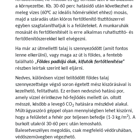
a környezetbe. Kb. 30-60 perc hatásidő után következhet a
meleg vizes (60°C az ideális hőmérséklet ehhez) mosás,
majd a száradás után klóros fertőtlenítő tisztítószerrel
egyben szagtalaníthatjuk is a felületeket. A munkaruhák
mosását és fertőtlenítését is erre alkalmas ruhatisztító- és
fertőtlenítőszerekkel kell elvégezni.
Ha már az útmelletti talaj is szennyeződött (amit fontos
lenne elkerülni), vagy maga az út is földes, a fentebb
található „
Földes padlójú ólak, kifutók fertőtlenítése”
részben leírtak szerint kell eljárni.
Nedves, különösen vízzel telítődött földes talaj
szennyezettsége végső soron égetett mész kiszórásával is
kezelhető, felitatható. Ez erősen nedvszívó hatású por,
amely vízzel érintkezve hő-fejlődés mellett ún. oltott
mésszé, később a levegő CO
hatására mészkővé alakul.
2
Műtrágyaszóró géppel olyan mennyiségben lehet kiszórni,
2
hogy a felületet a fehér por teljesen befedje (1-3 kg/m
). A
burkolt utakról 30-60 perc után lemosható.
Balesetveszélyes megoldás, csak megfelelő védőruhában,
védőszemüvegben végezhető.