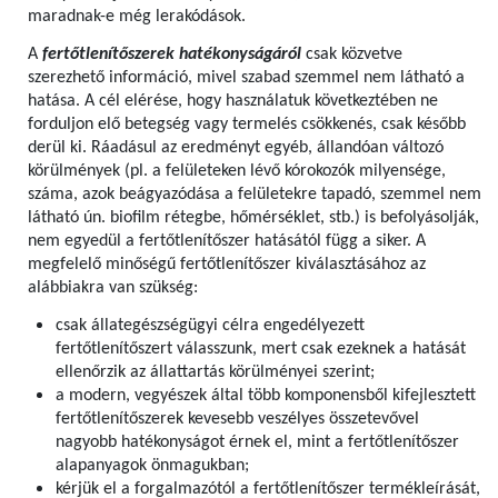
maradnak-e még lerakódások.
A
fertőtlenítőszerek hatékonyságáról
csak közvetve
szerezhető információ, mivel szabad szemmel nem látható a
hatása. A cél elérése, hogy használatuk következtében ne
forduljon elő betegség vagy termelés csökkenés, csak később
derül ki. Ráadásul az eredményt egyéb, állandóan változó
körülmények (pl. a felületeken lévő kórokozók milyensége,
száma, azok beágyazódása a felületekre tapadó, szemmel nem
látható ún. biofilm rétegbe, hőmérséklet, stb.) is befolyásolják,
nem egyedül a fertőtlenítőszer hatásától függ a siker. A
megfelelő minőségű fertőtlenítőszer kiválasztásához az
alábbiakra van szükség:
csak állategészségügyi célra engedélyezett
fertőtlenítőszert válasszunk, mert csak ezeknek a hatását
ellenőrzik az állattartás körülményei szerint;
a modern, vegyészek által több komponensből kifejlesztett
fertőtlenítőszerek kevesebb veszélyes összetevővel
nagyobb hatékonyságot érnek el, mint a fertőtlenítőszer
alapanyagok önmagukban;
kérjük el a forgalmazótól a fertőtlenítőszer termékleírását,