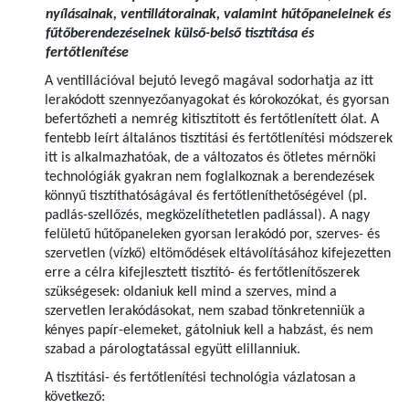
nyílásainak, ventillátorainak, valamint hűtőpaneleinek és
fűtőberendezéseinek külső-belső tisztítása és
fertőtlenítése
A ventillációval bejutó levegő magával sodorhatja az itt
lerakódott szennyezőanyagokat és kórokozókat, és gyorsan
befertőzheti a nemrég kitisztított és fertőtlenített ólat. A
fentebb leírt általános tisztítási és fertőtlenítési módszerek
itt is alkalmazhatóak, de a változatos és ötletes mérnöki
technológiák gyakran nem foglalkoznak a berendezések
könnyű tisztíthatóságával és fertőtleníthetőségével (pl.
padlás-szellőzés, megközelíthetetlen padlással). A nagy
felületű hűtőpaneleken gyorsan lerakódó por, szerves- és
szervetlen (vízkő) eltömődések eltávolításához kifejezetten
erre a célra kifejlesztett tisztító- és fertőtlenítőszerek
szükségesek: oldaniuk kell mind a szerves, mind a
szervetlen lerakódásokat, nem szabad tönkretenniük a
kényes papír-elemeket, gátolniuk kell a habzást, és nem
szabad a párologtatással együtt elillanniuk.
A tisztítási- és fertőtlenítési technológia vázlatosan a
következő: