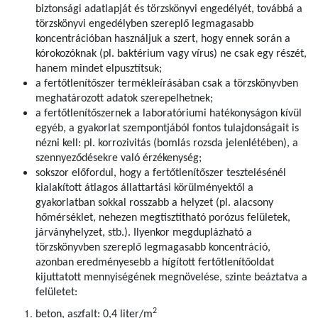
biztonsági adatlapját és törzskönyvi engedélyét, továbbá a
törzskönyvi engedélyben szereplő legmagasabb
koncentrációban használjuk a szert, hogy ennek során a
kórokozóknak (pl. baktérium vagy vírus) ne csak egy részét,
hanem mindet elpusztítsuk;
a fertőtlenítőszer termékleírásában csak a törzskönyvben
meghatározott adatok szerepelhetnek;
a fertőtlenítőszernek a laboratóriumi hatékonyságon kívül
egyéb, a gyakorlat szempontjából fontos tulajdonságait is
nézni kell: pl. korrozivitás (bomlás rozsda jelenlétében), a
szennyeződésekre való érzékenység;
sokszor előfordul, hogy a fertőtlenítőszer tesztelésénél
kialakított átlagos állattartási körülményektől a
gyakorlatban sokkal rosszabb a helyzet (pl. alacsony
hőmérséklet, nehezen megtisztítható porózus felületek,
járványhelyzet, stb.). Ilyenkor megduplázható a
törzskönyvben szereplő legmagasabb koncentráció,
azonban eredményesebb a hígított fertőtlenítőoldat
kijuttatott mennyiségének megnövelése, szinte beáztatva a
felületet:
2
beton, aszfalt: 0,4 liter/m