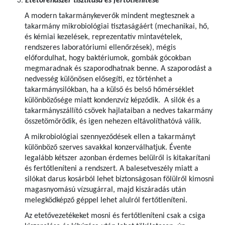
Etetőrendszer tisztítása és fertőtlenítése
A modern takarmánykeverők mindent megtesznek a
takarmány mikrobiológiai tisztaságáért (mechanikai, hő,
és kémiai kezelések, reprezentatív mintavételek,
rendszeres laboratóriumi ellenőrzések), mégis
előfordulhat, hogy baktériumok, gombák gócokban
megmaradnak és szaporodhatnak benne. A szaporodást a
nedvesség különösen elősegíti, ez történhet a
takarmánysilókban, ha a külső és belső hőmérséklet
különbözősége miatt kondenzvíz képződik. A silók és a
takarmányszállító csövek hajlataiban a nedves takarmány
összetömörödik, és igen nehezen eltávolíthatóvá válik.
A mikrobiológiai szennyeződések ellen a takarmányt
különböző szerves savakkal konzerválhatjuk. Évente
legalább kétszer azonban érdemes belülről is kitakarítani
és fertőtleníteni a rendszert. A balesetveszély miatt a
silókat darus kosárból lehet biztonságosan fölülről kimosni
magasnyomású vízsugárral, majd kiszáradás után
melegködképző géppel lehet alulról fertőtleníteni.
Az etetővezetékeket mosni és fertőtleníteni csak a csiga