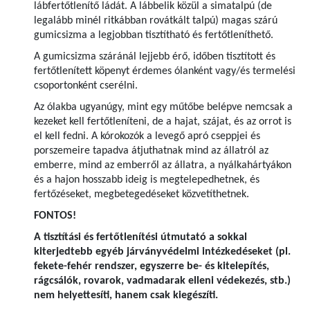
lábfertőtlenítő ládát. A lábbelik közül a simatalpú (de
legalább minél ritkábban rovátkált talpú) magas szárú
gumicsizma a legjobban tisztítható és fertőtleníthető.
A gumicsizma száránál lejjebb érő, időben tisztított és
fertőtlenített köpenyt érdemes ólanként vagy/és termelési
csoportonként cserélni.
Az ólakba ugyanúgy, mint egy műtőbe belépve nemcsak a
kezeket kell fertőtleníteni, de a hajat, szájat, és az orrot is
el kell fedni. A kórokozók a levegő apró cseppjei és
porszemeire tapadva átjuthatnak mind az állatról az
emberre, mind az emberről az állatra, a nyálkahártyákon
és a hajon hosszabb ideig is megtelepedhetnek, és
fertőzéseket, megbetegedéseket közvetíthetnek.
FONTOS!
A tisztítási és fertőtlenítési útmutató a sokkal
kiterjedtebb egyéb járványvédelmi intézkedéseket (pl.
fekete-fehér rendszer, egyszerre be- és kitelepítés,
rágcsálók, rovarok, vadmadarak elleni védekezés, stb.)
nem helyettesíti, hanem csak kiegészíti.