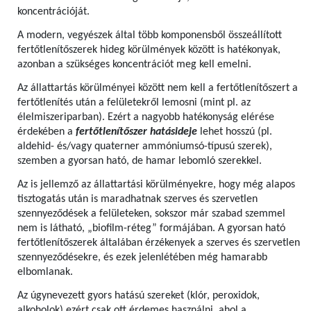
koncentrációját.
A modern, vegyészek által több komponensből összeállított
fertőtlenítőszerek hideg körülmények között is hatékonyak,
azonban a szükséges koncentrációt meg kell emelni.
Az állattartás körülményei között nem kell a fertőtlenítőszert a
fertőtlenítés után a felületekről lemosni (mint pl. az
élelmiszeriparban). Ezért a nagyobb hatékonyság elérése
érdekében a
fertőtlenítőszer hatásideje
lehet hosszú (pl.
aldehid- és/vagy quaterner ammóniumsó-típusú szerek),
szemben a gyorsan ható, de hamar lebomló szerekkel.
Az is jellemző az állattartási körülményekre, hogy még alapos
tisztogatás után is maradhatnak szerves és szervetlen
szennyeződések a felületeken, sokszor már szabad szemmel
nem is látható, „biofilm-réteg” formájában. A gyorsan ható
fertőtlenítőszerek általában érzékenyek a szerves és szervetlen
szennyeződésekre, és ezek jelenlétében még hamarabb
elbomlanak.
Az úgynevezett gyors hatású szereket (klór, peroxidok,
alkoholok) ezért csak ott érdemes használni, ahol a