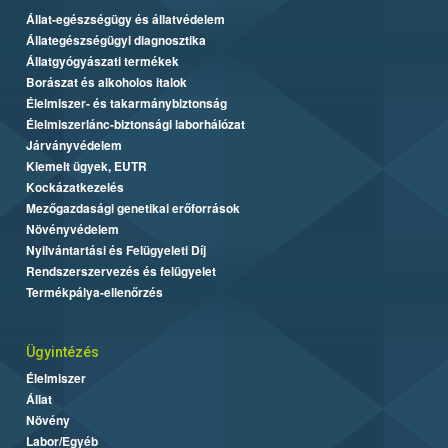
Állat-egészségügy és állatvédelem
Állategészségügyi diagnosztika
Állatgyógyászati termékek
Borászat és alkoholos italok
Élelmiszer- és takarmánybiztonság
Élelmiszerlánc-biztonsági laborhálózat
Járványvédelem
Kiemelt ügyek, EUTR
Kockázatkezelés
Mezőgazdasági genetikai erőforrások
Növényvédelem
Nyilvántartási és Felügyeleti Díj
Rendszerszervezés és felügyelet
Termékpálya-ellenőrzés
Ügyintézés
Élelmiszer
Állat
Növény
Labor/Egyéb