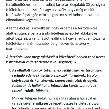
fertőtlenítőszer nem maradhat tartósan (legalább 30 percig) a
felületeken, de ezeknél nagy a veszély, hogy még mielőtt a
kellő számú patogén mikroorganizmust el tudnák pusztítani,
elbomlanak vagy elillannak.
A fentiekből az is következik, hogy érdemes a fertőtlenítés
alatt és után, a behatási idő leteltéig az épület ablakait és
ajtóit bezárni, a ventillációt leállítani, hogy a fertőtlenítőszer a
felületeken minél hosszabb ideig nedves és hatékony
maradhasson.
A fertőzési lánc megszakítását a következő helyek rendszeres
tisztításával és fertőtlenítésével segíthetjük:
Az elhullott állatok tetemének szállítására és tárolására
szolgáló edények, szállító eszközök, járművek, tároló
helyiségek és konténerek, szennyezett utak és egyéb
felületek. A hullákkal érintkezésbe került személyek
(kezek, ruhák, lábbelik)
Minden telepen belüli hullaszállítás után a hullával és
váladékaival érintkezésbe lépett összes felületet először
fertőtlenítsük, ne mossuk és így terítsük szét a kórokozókat