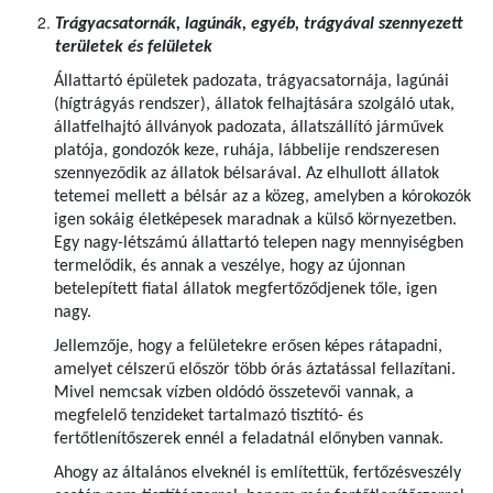
Trágyacsatornák, lagúnák, egyéb, trágyával szennyezett
területek és felületek
Állattartó épületek padozata, trágyacsatornája, lagúnái
(hígtrágyás rendszer), állatok felhajtására szolgáló utak,
állatfelhajtó állványok padozata, állatszállító járművek
platója, gondozók keze, ruhája, lábbelije rendszeresen
szennyeződik az állatok bélsarával. Az elhullott állatok
tetemei mellett a bélsár az a közeg, amelyben a kórokozók
igen sokáig életképesek maradnak a külső környezetben.
Egy nagy-létszámú állattartó telepen nagy mennyiségben
termelődik, és annak a veszélye, hogy az újonnan
betelepített fiatal állatok megfertőződjenek tőle, igen
nagy.
Jellemzője, hogy a felületekre erősen képes rátapadni,
amelyet célszerű először több órás áztatással fellazítani.
Mivel nemcsak vízben oldódó összetevői vannak, a
megfelelő tenzideket tartalmazó tisztító- és
fertőtlenítőszerek ennél a feladatnál előnyben vannak.
Ahogy az általános elveknél is említettük, fertőzésveszély