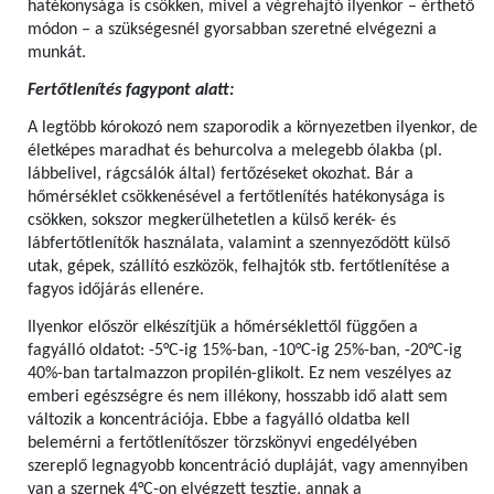
hatékonysága is csökken, mivel a végrehajtó ilyenkor – érthető
módon – a szükségesnél gyorsabban szeretné elvégezni a
munkát.
Fertőtlenítés fagypont alatt:
A legtöbb kórokozó nem szaporodik a környezetben ilyenkor, de
életképes maradhat és behurcolva a melegebb ólakba (pl.
lábbelivel, rágcsálók által) fertőzéseket okozhat. Bár a
hőmérséklet csökkenésével a fertőtlenítés hatékonysága is
csökken, sokszor megkerülhetetlen a külső kerék- és
lábfertőtlenítők használata, valamint a szennyeződött külső
utak, gépek, szállító eszközök, felhajtók stb. fertőtlenítése a
fagyos időjárás ellenére.
Ilyenkor először elkészítjük a hőmérséklettől függően a
fagyálló oldatot: -5°C-ig 15%-ban, -10°C-ig 25%-ban, -20°C-ig
40%-ban tartalmazzon propilén-glikolt. Ez nem veszélyes az
emberi egészségre és nem illékony, hosszabb idő alatt sem
változik a koncentrációja. Ebbe a fagyálló oldatba kell
belemérni a fertőtlenítőszer törzskönyvi engedélyében
szereplő legnagyobb koncentráció dupláját, vagy amennyiben
van a szernek 4°C-on elvégzett tesztje, annak a