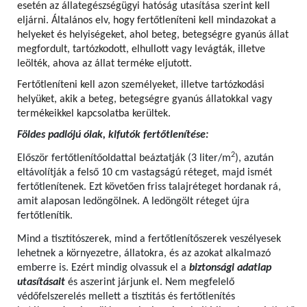
esetén az állategészségügyi hatóság utasítása szerint kell
eljárni. Általános elv, hogy fertőtleníteni kell mindazokat a
helyeket és helyiségeket, ahol beteg, betegségre gyanús állat
megfordult, tartózkodott, elhullott vagy levágták, illetve
leölték, ahova az állat terméke eljutott.
Fertőtleníteni kell azon személyeket, illetve tartózkodási
helyüket, akik a beteg, betegségre gyanús állatokkal vagy
termékeikkel kapcsolatba kerültek.
Földes padlójú ólak, kifutók fertőtlenítése:
2
Először fertőtlenítőoldattal beáztatják (3 liter/m
), azután
eltávolítják a felső 10 cm vastagságú réteget, majd ismét
fertőtlenítenek. Ezt követően friss talajréteget hordanak rá,
amit alaposan ledöngölnek. A ledöngölt réteget újra
fertőtlenítik.
Mind a tisztítószerek, mind a fertőtlenítőszerek veszélyesek
lehetnek a környezetre, állatokra, és az azokat alkalmazó
emberre is. Ezért mindig olvassuk el a
biztonsági adatlap
utasításait
és aszerint járjunk el. Nem megfelelő
védőfelszerelés mellett a tisztítás és fertőtlenítés