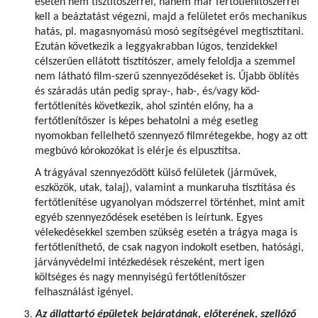
esetén nem tisztítószerrel, hanem már fertőtlenítőszerrel
kell a beáztatást végezni, majd a felületet erős mechanikus
hatás, pl. magasnyomású mosó segítségével megtisztítani.
Ezután következik a leggyakrabban lúgos, tenzidekkel
célszerűen ellátott tisztítószer, amely feloldja a szemmel
nem látható film-szerű szennyeződéseket is. Újabb öblítés
és száradás után pedig spray-, hab-, és/vagy köd-
fertőtlenítés következik, ahol szintén előny, ha a
fertőtlenítőszer is képes behatolni a még esetleg
nyomokban fellelhető szennyező filmrétegekbe, hogy az ott
megbúvó kórokozókat is elérje és elpusztítsa.
A trágyával szennyeződött külső felületek (járművek,
eszközök, utak, talaj), valamint a munkaruha tisztítása és
fertőtlenítése ugyanolyan módszerrel történhet, mint amit
egyéb szennyeződések esetében is leírtunk. Egyes
vélekedésekkel szemben szükség esetén a trágya maga is
fertőtleníthető, de csak nagyon indokolt esetben, hatósági,
járványvédelmi intézkedések részeként, mert igen
költséges és nagy mennyiségű fertőtlenítőszer
felhasználást igényel.
Az állattartó épületek bejáratának, előterének, szellőző