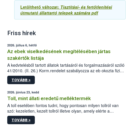
Letölthető változat:
Tisztítási- és fertőtlenítési
útmutató állattartó telepek számára pdf
Friss hírek
2026. július 6, hétfő
Az ebek viselkedésének megítélésében jártas
szakértők listája
A kedvtelésből tartott állatok tartásáról és forgalmazásáról szóló
41/2010. (II. 26.) Korm.rendelet szabályozza az eb okozta fizikai
sérülés, illetve ennek veszélye keletkezésekor felmerülő
TOVÁBB >
hatósági feladatokat, valamint a veszélyes eb tartását és annak
engedélyezését. Ezen eljárások során szükség esetén be kell
vonni az ebek viselkedésének megítélésében jártas szakértőt.
2026. június 23, kedd
Toll, mint állati eredetű melléktermék
A toll esetében fontos tudni, hogy pontosan milyen tollról van
szó: kezeletlen, kezelt tollról illetve olyan, amely elérte a
„végpontját”.
TOVÁBB >