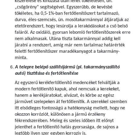
kiszerelése és kihúzása után lehet tökéletesen, ún.
„csőgörény” segítségével. Egyszerűbb, de kevésbé
tökéletes, ha 0,5-1%-ban fertőtlenítőszert tartalmazó,
durva, éles-szemcsés, ún. mosótakarmánnyal átjáratjuk az
etetőrendszert, hogy lesúrolja a lerakódásokat a cső belső
faláról. Az oxidáló, gyorsan lebomló fertőtlenítőszerek erre
nem alkalmasak. Utána tiszta takarmánnyal addig kell
járatni a rendszert, amíg már nem tartalmaz határérték
feletti fertőtlenítőszer maradékanyagot a takarmány-
minta.
A telepre belépő szállítójármű (pl. takarmányszállító
autó) tisztítása és fertőtlenítése
Az egyszerű kerékfertőtlenítő medencéket felváltják a
modern fertőtlenítő kapuk, ahol nemcsak a kerekeket,
hanem a kerékjáratokat, alvázat, és körbe az egész
járművet szelepeken át fertőtlenítik. A szerekkel szemben
itt elsődleges fontosságú a hatékonyság mellett, hogy ne
okozzon korróziót, különösen a jármű érzékeny
fékrendszerében. Meleg és szeles időben itt előnyt
jelenthet a fertőtlenítő hatás gyorsasága, de sajnos a
legtöbb ilyen szer egyben korrozív is.