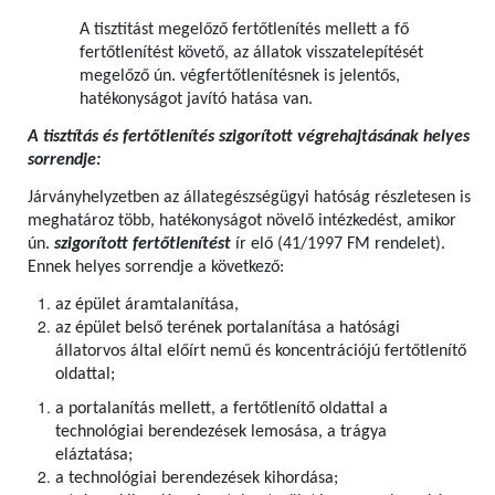
A tisztítást megelőző fertőtlenítés mellett a fő
fertőtlenítést követő, az állatok visszatelepítését
megelőző ún. végfertőtlenítésnek is jelentős,
hatékonyságot javító hatása van.
A tisztítás és fertőtlenítés szigorított végrehajtásának helyes
sorrendje:
Járványhelyzetben az állategészségügyi hatóság részletesen is
meghatároz több, hatékonyságot növelő intézkedést, amikor
ún.
szigorított fertőtlenítést
ír elő (41/1997 FM rendelet).
Ennek helyes sorrendje a következő:
az épület áramtalanítása,
az épület belső terének portalanítása a hatósági
állatorvos által előírt nemű és koncentrációjú fertőtlenítő
oldattal;
a portalanítás mellett, a fertőtlenítő oldattal a
technológiai berendezések lemosása, a trágya
eláztatása;
a technológiai berendezések kihordása;