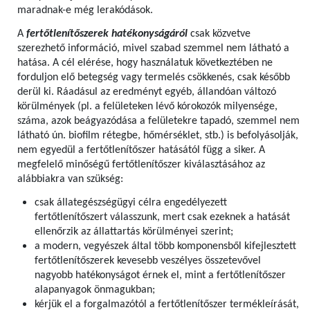
maradnak-e még lerakódások.
A
fertőtlenítőszerek hatékonyságáról
csak közvetve
szerezhető információ, mivel szabad szemmel nem látható a
hatása. A cél elérése, hogy használatuk következtében ne
forduljon elő betegség vagy termelés csökkenés, csak később
derül ki. Ráadásul az eredményt egyéb, állandóan változó
körülmények (pl. a felületeken lévő kórokozók milyensége,
száma, azok beágyazódása a felületekre tapadó, szemmel nem
látható ún. biofilm rétegbe, hőmérséklet, stb.) is befolyásolják,
nem egyedül a fertőtlenítőszer hatásától függ a siker. A
megfelelő minőségű fertőtlenítőszer kiválasztásához az
alábbiakra van szükség:
csak állategészségügyi célra engedélyezett
fertőtlenítőszert válasszunk, mert csak ezeknek a hatását
ellenőrzik az állattartás körülményei szerint;
a modern, vegyészek által több komponensből kifejlesztett
fertőtlenítőszerek kevesebb veszélyes összetevővel
nagyobb hatékonyságot érnek el, mint a fertőtlenítőszer
alapanyagok önmagukban;
kérjük el a forgalmazótól a fertőtlenítőszer termékleírását,