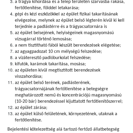
a trágya kihordása és a telep területén szarvasba rakása,
fertőtlenítése, földdel letakarása;
gépi és kézi eszközökkel az épület fizikai takarításának
elvégezése, melynek az épület belső légterén kívül ki kell
terjednie a padlástérre és a trágyacsatornára is
az épület belsejének, helyiségeinek magasnyomású
vízsugárral történő lemosása;
a nem tisztítható fából készült berendezések elégetése;
az agyagpadozat 10 cm mélységű felszedése;
a vízáteresztő padlóburkolat felszedése;
kifutók, karámok takarítása, mosása;
az épületen kívül megtisztított berendezések
visszahordása;
az épület belső terének, padlásterének,
trágyacsatornájának fertőtlenítése a betegségre
meghatározott nemű és koncentrációjú magasnyomású
(10-20 bár) berendezéssel kijuttatott fertőtlenítőszerrel;
az épület zárása;
az épület külső felületének, környezetének, utaknak a
fertőtlenítése.
Bejelentési kötelezettség alá tartozó fertőző állatbetegség