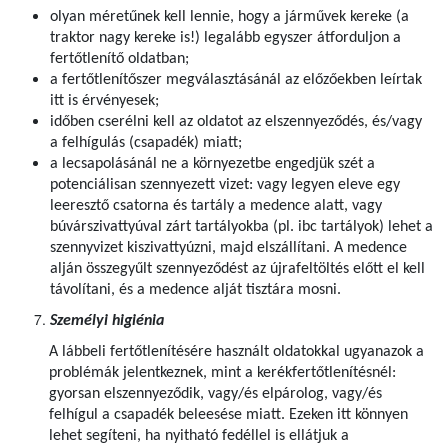
olyan méretűnek kell lennie, hogy a járművek kereke (a
traktor nagy kereke is!) legalább egyszer átforduljon a
fertőtlenítő oldatban;
a fertőtlenítőszer megválasztásánál az előzőekben leírtak
itt is érvényesek;
időben cserélni kell az oldatot az elszennyeződés, és/vagy
a felhígulás (csapadék) miatt;
a lecsapolásánál ne a környezetbe engedjük szét a
potenciálisan szennyezett vizet: vagy legyen eleve egy
leeresztő csatorna és tartály a medence alatt, vagy
búvárszivattyúval zárt tartályokba (pl. ibc tartályok) lehet a
szennyvizet kiszivattyúzni, majd elszállítani. A medence
alján összegyűlt szennyeződést az újrafeltöltés előtt el kell
távolítani, és a medence alját tisztára mosni.
Személyi higiénia
A lábbeli fertőtlenítésére használt oldatokkal ugyanazok a
problémák jelentkeznek, mint a kerékfertőtlenítésnél:
gyorsan elszennyeződik, vagy/és elpárolog, vagy/és
felhígul a csapadék beleesése miatt. Ezeken itt könnyen
lehet segíteni, ha nyitható fedéllel is ellátjuk a