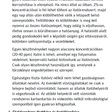
korrozivitása is elenyésző. Ha nincs állat az ólban, 2%-os
koncentrációval is fel lehet tölteni az itatórendszert, majd
egy nap állás után kiöblíthetővé válik a letapadt belső
szennyeződés. Feltöltéskor és kiöblítéskor is meg kell
nyomni az összes itatószelepet, hogy odáig is eljuthasson,
illetve onnan is kiürülhessen a hatóanyag. A hatásidő alatt
pedig gondoskodni kell a képződő oxigén gáz eltávozásáról,
különben szétnyomhatja a vezetékeket.
Egyes készítményeket nagyon alacsony koncentrációban
(20-40 ppm) itatni is lehet, amellyel egy folyamatos
védelmet, konzerváló hatást biztosítunk az itatóvíznek.
Csak olyan készítményt használjunk így, amelynek a
törzskönyvi engedélyében ez szerepel.
Egészséges tiszta itatóvíz nélkül nem lehet gazdaságosan
állatokat nevelni. Az évenkénti vízvizsgálatokat ne csak a
telepre bejövő vízmintából, hanem az állatok itatóhelyeiről
is végeztessük el. Az utóbbi helyekről vett vízminták
rendszeres karbantartás és vízkezelés nélkül mikrobiológiai
szempontból igen gyakran kifogásoltak.