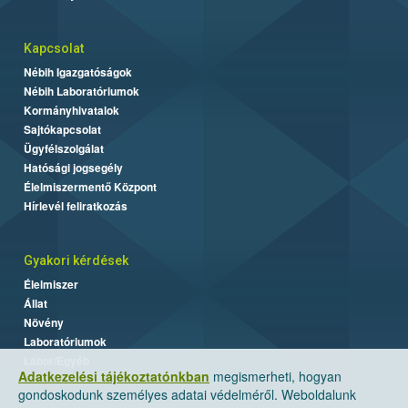
Kapcsolat
Nébih Igazgatóságok
Nébih Laboratóriumok
Kormányhivatalok
Sajtókapcsolat
Ügyfélszolgálat
Hatósági jogsegély
Élelmiszermentő Központ
Hírlevél feliratkozás
Gyakori kérdések
Élelmiszer
Állat
Növény
Laboratóriumok
Labor/Egyéb
Adatkezelési tájékoztatónkban
megismerheti, hogyan
gondoskodunk személyes adatai védelméről. Weboldalunk