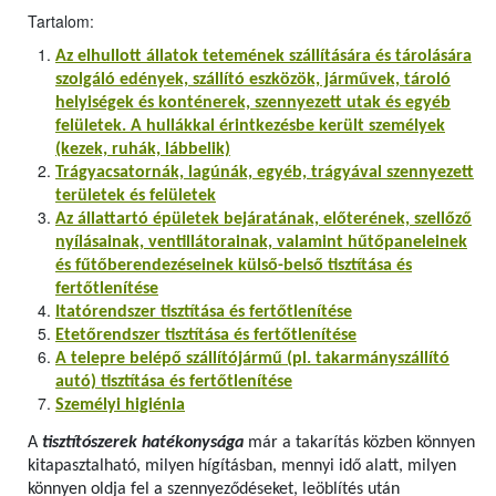
Tartalom:
Az elhullott állatok tetemének szállítására és tárolására
szolgáló edények, szállító eszközök, járművek, tároló
helyiségek és konténerek, szennyezett utak és egyéb
felületek. A hullákkal érintkezésbe került személyek
(kezek, ruhák, lábbelik)
Trágyacsatornák, lagúnák, egyéb, trágyával szennyezett
területek és felületek
Az állattartó épületek bejáratának, előterének, szellőző
nyílásainak, ventillátorainak, valamint hűtőpaneleinek
és fűtőberendezéseinek külső-belső tisztítása és
fertőtlenítése
Itatórendszer tisztítása és fertőtlenítése
Etetőrendszer tisztítása és fertőtlenítése
A telepre belépő szállítójármű (pl. takarmányszállító
autó) tisztítása és fertőtlenítése
Személyi higiénia
A
tisztítószerek hatékonysága
már a takarítás közben könnyen
kitapasztalható, milyen hígításban, mennyi idő alatt, milyen
könnyen oldja fel a szennyeződéseket, leöblítés után