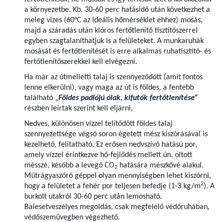
a környezetbe. Kb. 30-60 perc hatásidő után következhet a
meleg vizes (60°C az ideális hőmérséklet ehhez) mosás,
majd a száradás után klóros fertőtlenítő tisztítószerrel
egyben szagtalaníthatjuk is a felületeket. A munkaruhák
mosását és fertőtlenítését is erre alkalmas ruhatisztító- és
fertőtlenítőszerekkel kell elvégezni.
Ha már az útmelletti talaj is szennyeződött (amit fontos
lenne elkerülni), vagy maga az út is földes, a fentebb
található „
Földes padlójú ólak, kifutók fertőtlenítése”
részben leírtak szerint kell eljárni.
Nedves, különösen vízzel telítődött földes talaj
szennyezettsége végső soron égetett mész kiszórásával is
kezelhető, felitatható. Ez erősen nedvszívó hatású por,
amely vízzel érintkezve hő-fejlődés mellett ún. oltott
mésszé, később a levegő CO
hatására mészkővé alakul.
2
Műtrágyaszóró géppel olyan mennyiségben lehet kiszórni,
2
hogy a felületet a fehér por teljesen befedje (1-3 kg/m
). A
burkolt utakról 30-60 perc után lemosható.
Balesetveszélyes megoldás, csak megfelelő védőruhában,
védőszemüvegben végezhető.