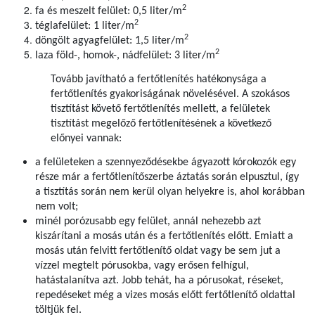
2
fa és meszelt felület: 0,5 liter/m
2
téglafelület: 1 liter/m
2
döngölt agyagfelület: 1,5 liter/m
2
laza föld-, homok-, nádfelület: 3 liter/m
Tovább javítható a fertőtlenítés hatékonysága a
fertőtlenítés gyakoriságának növelésével. A szokásos
tisztítást követő fertőtlenítés mellett, a felületek
tisztítást megelőző fertőtlenítésének a következő
előnyei vannak:
a felületeken a szennyeződésekbe ágyazott kórokozók egy
része már a fertőtlenítőszerbe áztatás során elpusztul, így
a tisztítás során nem kerül olyan helyekre is, ahol korábban
nem volt;
minél porózusabb egy felület, annál nehezebb azt
kiszárítani a mosás után és a fertőtlenítés előtt. Emiatt a
mosás után felvitt fertőtlenítő oldat vagy be sem jut a
vízzel megtelt pórusokba, vagy erősen felhígul,
hatástalanítva azt. Jobb tehát, ha a pórusokat, réseket,
repedéseket még a vizes mosás előtt fertőtlenítő oldattal
töltjük fel.