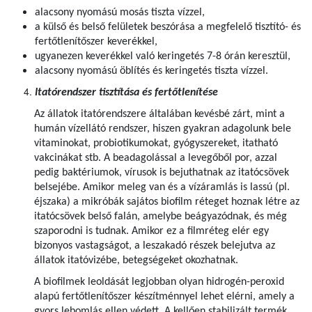
alacsony nyomású mosás tiszta vízzel,
a külső és belső felületek beszórása a megfelelő tisztító- és
fertőtlenítőszer keverékkel,
ugyanezen keverékkel való keringetés 7-8 órán keresztül,
alacsony nyomású öblítés és keringetés tiszta vízzel.
Itatórendszer tisztítása és fertőtlenítése
Az állatok itatórendszere általában kevésbé zárt, mint a
humán vízellátó rendszer, hiszen gyakran adagolunk bele
vitaminokat, probiotikumokat, gyógyszereket, itatható
vakcinákat stb. A beadagolással a levegőből por, azzal
pedig baktériumok, vírusok is bejuthatnak az itatócsövek
belsejébe. Amikor meleg van és a vízáramlás is lassú (pl.
éjszaka) a mikróbák sajátos biofilm réteget hoznak létre az
itatócsövek belső falán, amelybe beágyazódnak, és még
szaporodni is tudnak. Amikor ez a filmréteg elér egy
bizonyos vastagságot, a leszakadó részek belejutva az
állatok itatóvizébe, betegségeket okozhatnak.
A biofilmek leoldását legjobban olyan hidrogén-peroxid
alapú fertőtlenítőszer készítménnyel lehet elérni, amely a
gyors lebomlás ellen védett. A kellően stabilizált termék