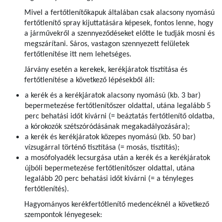
Mivel a fertőtlenítőkapuk általában csak alacsony nyomású
fertőtlenítő spray kijuttatására képesek, fontos lenne, hogy
a járművekről a szennyeződéseket előtte le tudják mosni és
megszárítani. Sáros, vastagon szennyezett felületek
fertőtlenítése itt nem lehetséges.
Járvány esetén a kerekek, kerékjáratok tisztítása és
fertőtlenítése a következő lépésekből áll:
a kerék és a kerékjáratok alacsony nyomású (kb. 3 bar)
bepermetezése fertőtlenítőszer oldattal­, utána legalább 5
perc behatási időt kivárni (= beáztatás fertőtlenítő oldatba,
a kórokozók szétszóródásának megakadályozására);
a kerék és kerékjáratok közepes nyomású (kb. 50 bar)
vízsugárral történő tisztítása (= mosás, tisztítás);
a mosófolyadék lecsurgása után a kerék és a kerékjáratok
újbóli bepermetezése fertőtlenítőszer oldattal­, utána
legalább 20 perc behatási időt kivárni (= a tényleges
fertőtlenítés).
Hagyományos kerékfertőtlenítő medencéknél a következő
szempontok lényegesek: