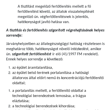
A tisztítást megelőző fertőtlenítés mellett a fő
fertőtlenítést követő, az állatok visszatelepítését
megelőző ún. végfertőtlenítésnek is jelentős,
hatékonyságot javító hatása van.
A tisztítás és fertőtlenítés szigorított végrehajtásának helyes
sorrendje:
Járványhelyzetben az állategészségügyi hatóság részletesen is
meghatároz több, hatékonyságot növelő intézkedést, amikor
ún.
szigorított fertőtlenítést
ír elő (41/1997 FM rendelet).
Ennek helyes sorrendje a következő:
az épület áramtalanítása,
az épület belső terének portalanítása a hatósági
állatorvos által előírt nemű és koncentrációjú fertőtlenítő
oldattal;
a portalanítás mellett, a fertőtlenítő oldattal a
technológiai berendezések lemosása, a trágya
eláztatása;
a technológiai berendezések kihordása;