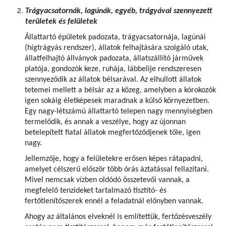
Trágyacsatornák, lagúnák, egyéb, trágyával szennyezett
területek és felületek
Állattartó épületek padozata, trágyacsatornája, lagúnái
(hígtrágyás rendszer), állatok felhajtására szolgáló utak,
állatfelhajtó állványok padozata, állatszállító járművek
platója, gondozók keze, ruhája, lábbelije rendszeresen
szennyeződik az állatok bélsarával. Az elhullott állatok
tetemei mellett a bélsár az a közeg, amelyben a kórokozók
igen sokáig életképesek maradnak a külső környezetben.
Egy nagy-létszámú állattartó telepen nagy mennyiségben
termelődik, és annak a veszélye, hogy az újonnan
betelepített fiatal állatok megfertőződjenek tőle, igen
nagy.
Jellemzője, hogy a felületekre erősen képes rátapadni,
amelyet célszerű először több órás áztatással fellazítani.
Mivel nemcsak vízben oldódó összetevői vannak, a
megfelelő tenzideket tartalmazó tisztító- és
fertőtlenítőszerek ennél a feladatnál előnyben vannak.
Ahogy az általános elveknél is említettük, fertőzésveszély