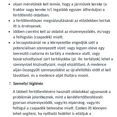
olyan méretűnek kell lennie, hogy a járművek kereke (a
traktor nagy kereke is!) legalább egyszer átforduljon a
fertőtlenítő oldatban;
a fertőtlenítőszer megválasztásánál az előzőekben leírtak
itt is érvényesek;
időben cserélni kell az oldatot az elszennyeződés, és/vagy
a felhígulás (csapadék) miatt;
a lecsapolásánál ne a környezetbe engedjük szét a
potenciálisan szennyezett vizet: vagy legyen eleve egy
leeresztő csatorna és tartály a medence alatt, vagy
búvárszivattyúval zárt tartályokba (pl. ibc tartályok) lehet a
szennyvizet kiszivattyúzni, majd elszállítani. A medence
alján összegyűlt szennyeződést az újrafeltöltés előtt el kell
távolítani, és a medence alját tisztára mosni.
Személyi higiénia
A lábbeli fertőtlenítésére használt oldatokkal ugyanazok a
problémák jelentkeznek, mint a kerékfertőtlenítésnél:
gyorsan elszennyeződik, vagy/és elpárolog, vagy/és
felhígul a csapadék beleesése miatt. Ezeken itt könnyen
lehet segíteni, ha nyitható fedéllel is ellátjuk a