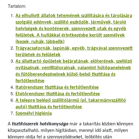
Tartalom:
Az elhullott állatok tetemének szállítására és tárolására
szolgáló edények, szállító eszközök, járművek, tároló
helyiségek és konténerek, szennyezett utak és egyéb
felületek. A hullákkal érintkezésbe került személyek
(kezek, ruhák, lábbelik)
Trágyacsatornák, lagúnák, egyéb, trágyával szennyezett
területek és felületek
Az állattartó épületek bejáratának, előterének, szellőző
nyílásainak, ventillátorainak, valamint hűtőpaneleinek
és fűtőberendezéseinek külső-belső tisztítása és
fertőtlenítése
Itatórendszer tisztítása és fertőtlenítése
Etetőrendszer tisztítása és fertőtlenítése
A telepre belépő szállítójármű (pl. takarmányszállító
autó) tisztítása és fertőtlenítése
Személyi higiénia
A
tisztítószerek hatékonysága
már a takarítás közben könnyen
kitapasztalható, milyen hígításban, mennyi idő alatt, milyen
könnyen oldja fel a szennyeződéseket, leöblítés után