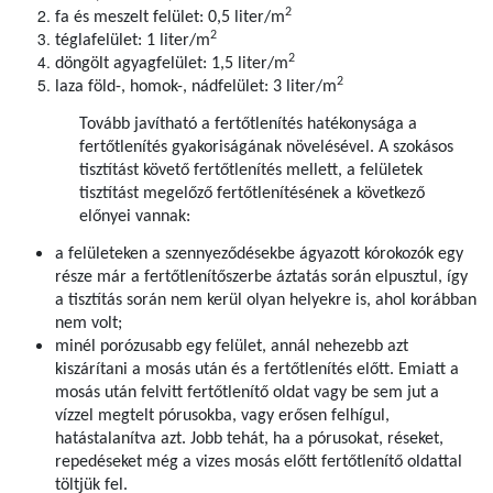
2
fa és meszelt felület: 0,5 liter/m
2
téglafelület: 1 liter/m
2
döngölt agyagfelület: 1,5 liter/m
2
laza föld-, homok-, nádfelület: 3 liter/m
Tovább javítható a fertőtlenítés hatékonysága a
fertőtlenítés gyakoriságának növelésével. A szokásos
tisztítást követő fertőtlenítés mellett, a felületek
tisztítást megelőző fertőtlenítésének a következő
előnyei vannak:
a felületeken a szennyeződésekbe ágyazott kórokozók egy
része már a fertőtlenítőszerbe áztatás során elpusztul, így
a tisztítás során nem kerül olyan helyekre is, ahol korábban
nem volt;
minél porózusabb egy felület, annál nehezebb azt
kiszárítani a mosás után és a fertőtlenítés előtt. Emiatt a
mosás után felvitt fertőtlenítő oldat vagy be sem jut a
vízzel megtelt pórusokba, vagy erősen felhígul,
hatástalanítva azt. Jobb tehát, ha a pórusokat, réseket,
repedéseket még a vizes mosás előtt fertőtlenítő oldattal
töltjük fel.