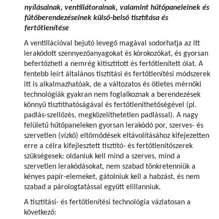
nyílásainak, ventillátorainak, valamint hűtőpaneleinek és
fűtőberendezéseinek külső-belső tisztítása és
fertőtlenítése
A ventillációval bejutó levegő magával sodorhatja az itt
lerakódott szennyezőanyagokat és kórokozókat, és gyorsan
befertőzheti a nemrég kitisztított és fertőtlenített ólat. A
fentebb leírt általános tisztítási és fertőtlenítési módszerek
itt is alkalmazhatóak, de a változatos és ötletes mérnöki
technológiák gyakran nem foglalkoznak a berendezések
könnyű tisztíthatóságával és fertőtleníthetőségével (pl.
padlás-szellőzés, megközelíthetetlen padlással). A nagy
felületű hűtőpaneleken gyorsan lerakódó por, szerves- és
szervetlen (vízkő) eltömődések eltávolításához kifejezetten
erre a célra kifejlesztett tisztító- és fertőtlenítőszerek
szükségesek: oldaniuk kell mind a szerves, mind a
szervetlen lerakódásokat, nem szabad tönkretenniük a
kényes papír-elemeket, gátolniuk kell a habzást, és nem
szabad a párologtatással együtt elillanniuk.
A tisztítási- és fertőtlenítési technológia vázlatosan a
következő: