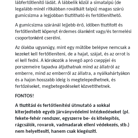
lábfertőtlenítő ládát. A lábbelik közül a simatalpú (de
legalább minél ritkábban rovátkált talpú) magas szárú
gumicsizma a legjobban tisztítható és fertőtleníthető.
A gumicsizma száránál lejjebb érő, időben tisztított és
fertőtlenített köpenyt érdemes ólanként vagy/és termelési
csoportonként cserélni.
Az ólakba ugyanúgy, mint egy műtőbe belépve nemcsak a
kezeket kell fertőtleníteni, de a hajat, szájat, és az orrot is
el kell fedni. A kórokozók a levegő apró cseppjei és
porszemeire tapadva átjuthatnak mind az állatról az
emberre, mind az emberről az állatra, a nyálkahártyákon
és a hajon hosszabb ideig is megtelepedhetnek, és
fertőzéseket, megbetegedéseket közvetíthetnek.
FONTOS!
A tisztítási és fertőtlenítési útmutató a sokkal
kiterjedtebb egyéb járványvédelmi intézkedéseket (pl.
fekete-fehér rendszer, egyszerre be- és kitelepítés,
rágcsálók, rovarok, vadmadarak elleni védekezés, stb.)
nem helyettesíti, hanem csak kiegészíti.