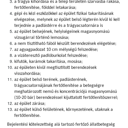
a trágya kihordása és a telep területén szarvasba rakása,
fertőtlenítése, földdel letakarása;
gépi és kézi eszközökkel az épület fizikai takarításának
elvégezése, melynek az épület belső légterén kívül ki kell
terjednie a padlástérre és a trágyacsatornára is
az épület belsejének, helyiségeinek magasnyomású
vízsugárral történő lemosása;
a nem tisztítható fából készült berendezések elégetése;
az agyagpadozat 10 cm mélységű felszedése;
a vízáteresztő padlóburkolat felszedése;
kifutók, karámok takarítása, mosása;
az épületen kívül megtisztított berendezések
visszahordása;
az épület belső terének, padlásterének,
trágyacsatornájának fertőtlenítése a betegségre
meghatározott nemű és koncentrációjú magasnyomású
(10-20 bár) berendezéssel kijuttatott fertőtlenítőszerrel;
az épület zárása;
az épület külső felületének, környezetének, utaknak a
fertőtlenítése.
Bejelentési kötelezettség alá tartozó fertőző állatbetegség