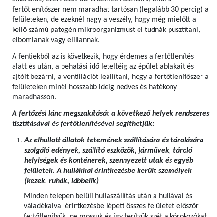
fertőtlenítőszer nem maradhat tartósan (legalább 30 percig) a
felületeken, de ezeknél nagy a veszély, hogy még mielőtt a
kellő számú patogén mikroorganizmust el tudnák pusztítani,
elbomlanak vagy elillannak.
A fentiekből az is következik, hogy érdemes a fertőtlenítés
alatt és után, a behatási idő leteltéig az épület ablakait és
ajtóit bezárni, a ventillációt leállítani, hogy a fertőtlenítőszer a
felületeken minél hosszabb ideig nedves és hatékony
maradhasson.
A fertőzési lánc megszakítását a következő helyek rendszeres
tisztításával és fertőtlenítésével segíthetjük:
Az elhullott állatok tetemének szállítására és tárolására
szolgáló edények, szállító eszközök, járművek, tároló
helyiségek és konténerek, szennyezett utak és egyéb
felületek. A hullákkal érintkezésbe került személyek
(kezek, ruhák, lábbelik)
Minden telepen belüli hullaszállítás után a hullával és
váladékaival érintkezésbe lépett összes felületet először
fertőtlenítsük, ne mossuk és így terítsük szét a kórokozókat