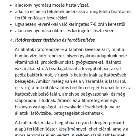
alacsony nyomású mosás tiszta vízzel,
a külső és belső felületek beszórása a megfelelő tisztító- és
fertőtlenítőszer keverékkel,
ugyanezen keverékkel való keringetés 7-8 órán keresztül,
alacsony nyomású öblítés és keringetés tiszta vízzel.
Itatórendszer tisztítása és fertőtlenítése
Az állatok itatórendszere általában kevésbé zárt, mint a
humán vízellátó rendszer, hiszen gyakran adagolunk bele
vitaminokat, probiotikumokat, gyógyszereket, itatható
vakcinákat stb. A beadagolással a levegőből por, azzal
pedig baktériumok, vírusok is bejuthatnak az itatócsövek
belsejébe. Amikor meleg van és a vízáramlás is lassú (pl.
éjszaka) a mikróbák sajátos biofilm réteget hoznak létre az
itatócsövek belső falán, amelybe beágyazódnak, és még
szaporodni is tudnak. Amikor ez a filmréteg elér egy
bizonyos vastagságot, a leszakadó részek belejutva az
állatok itatóvizébe, betegségeket okozhatnak.
A biofilmek leoldását legjobban olyan hidrogén-peroxid
alapú fertőtlenítőszer készítménnyel lehet elérni, amely a
gyors lebomlás ellen védett. A kellően stabilizált termék