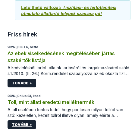
Letölthető változat:
Tisztítási- és fertőtlenítési
útmutató állattartó telepek számára pdf
Friss hírek
2026. július 6, hétfő
Az ebek viselkedésének megítélésében jártas
szakértők listája
A kedvtelésből tartott állatok tartásáról és forgalmazásáról szóló
41/2010. (II. 26.) Korm.rendelet szabályozza az eb okozta fizikai
sérülés, illetve ennek veszélye keletkezésekor felmerülő
TOVÁBB >
hatósági feladatokat, valamint a veszélyes eb tartását és annak
engedélyezését. Ezen eljárások során szükség esetén be kell
vonni az ebek viselkedésének megítélésében jártas szakértőt.
2026. június 23, kedd
Toll, mint állati eredetű melléktermék
A toll esetében fontos tudni, hogy pontosan milyen tollról van
szó: kezeletlen, kezelt tollról illetve olyan, amely elérte a
„végpontját”.
TOVÁBB >