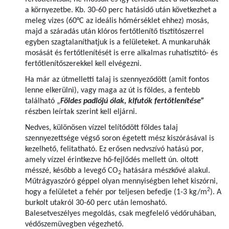
a környezetbe. Kb. 30-60 perc hatásidő után következhet a
meleg vizes (60°C az ideális hőmérséklet ehhez) mosás,
majd a száradás után klóros fertőtlenítő tisztítószerrel
egyben szagtalaníthatjuk is a felületeket. A munkaruhák
mosását és fertőtlenítését is erre alkalmas ruhatisztító- és
fertőtlenítőszerekkel kell elvégezni.
Ha már az útmelletti talaj is szennyeződött (amit fontos
lenne elkerülni), vagy maga az út is földes, a fentebb
található „
Földes padlójú ólak, kifutók fertőtlenítése”
részben leírtak szerint kell eljárni.
Nedves, különösen vízzel telítődött földes talaj
szennyezettsége végső soron égetett mész kiszórásával is
kezelhető, felitatható. Ez erősen nedvszívó hatású por,
amely vízzel érintkezve hő-fejlődés mellett ún. oltott
mésszé, később a levegő CO
hatására mészkővé alakul.
2
Műtrágyaszóró géppel olyan mennyiségben lehet kiszórni,
2
hogy a felületet a fehér por teljesen befedje (1-3 kg/m
). A
burkolt utakról 30-60 perc után lemosható.
Balesetveszélyes megoldás, csak megfelelő védőruhában,
védőszemüvegben végezhető.