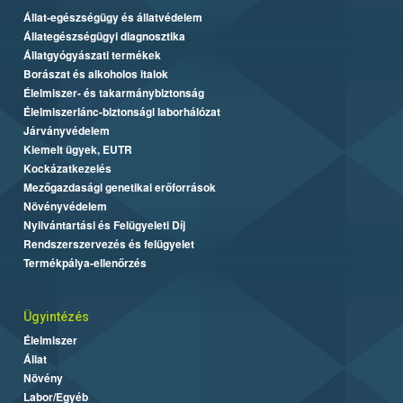
Állat-egészségügy és állatvédelem
Állategészségügyi diagnosztika
Állatgyógyászati termékek
Borászat és alkoholos italok
Élelmiszer- és takarmánybiztonság
Élelmiszerlánc-biztonsági laborhálózat
Járványvédelem
Kiemelt ügyek, EUTR
Kockázatkezelés
Mezőgazdasági genetikai erőforrások
Növényvédelem
Nyilvántartási és Felügyeleti Díj
Rendszerszervezés és felügyelet
Termékpálya-ellenőrzés
Ügyintézés
Élelmiszer
Állat
Növény
Labor/Egyéb