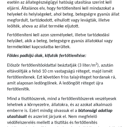
esetén az állategészségügyi hatóság utasítása szerint kell
eljárni. Általános elv, hogy fertőtleníteni kell mindazokat a
helyeket és helyiségeket, ahol beteg, betegségre gyanús állat
megfordult, tartózkodott, elhullott vagy levágták, illetve
leölték, ahova az állat terméke eljutott.
Fertőtleníteni kell azon személyeket, illetve tartózkodási
helyüket, akik a beteg, betegségre gyanús állatokkal vagy
termékeikkel kapcsolatba kerültek.
Földes padlójú ólak, kifutók fertőtlenítése:
2
Először fertőtlenítőoldattal beáztatják (3 liter/m
), azután
eltávolítják a felső 10 cm vastagságú réteget, majd ismét
fertőtlenítenek. Ezt követően friss talajréteget hordanak rá,
amit alaposan ledöngölnek. A ledöngölt réteget újra
fertőtlenítik.
Mind a tisztítószerek, mind a fertőtlenítőszerek veszélyesek
lehetnek a környezetre, állatokra, és az azokat alkalmazó
emberre is. Ezért mindig olvassuk el a
biztonsági adatlap
utasításait
és aszerint járjunk el. Nem megfelelő
védőfelszerelés mellett a tisztítás és fertőtlenítés