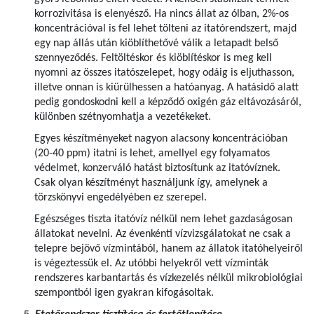
korrozivitása is elenyésző. Ha nincs állat az ólban, 2%-os
koncentrációval is fel lehet tölteni az itatórendszert, majd
egy nap állás után kiöblíthetővé válik a letapadt belső
szennyeződés. Feltöltéskor és kiöblítéskor is meg kell
nyomni az összes itatószelepet, hogy odáig is eljuthasson,
illetve onnan is kiürülhessen a hatóanyag. A hatásidő alatt
pedig gondoskodni kell a képződő oxigén gáz eltávozásáról,
különben szétnyomhatja a vezetékeket.
Egyes készítményeket nagyon alacsony koncentrációban
(20-40 ppm) itatni is lehet, amellyel egy folyamatos
védelmet, konzerváló hatást biztosítunk az itatóvíznek.
Csak olyan készítményt használjunk így, amelynek a
törzskönyvi engedélyében ez szerepel.
Egészséges tiszta itatóvíz nélkül nem lehet gazdaságosan
állatokat nevelni. Az évenkénti vízvizsgálatokat ne csak a
telepre bejövő vízmintából, hanem az állatok itatóhelyeiről
is végeztessük el. Az utóbbi helyekről vett vízminták
rendszeres karbantartás és vízkezelés nélkül mikrobiológiai
szempontból igen gyakran kifogásoltak.