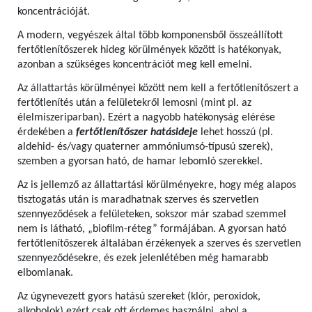
koncentrációját.
A modern, vegyészek által több komponensből összeállított
fertőtlenítőszerek hideg körülmények között is hatékonyak,
azonban a szükséges koncentrációt meg kell emelni.
Az állattartás körülményei között nem kell a fertőtlenítőszert a
fertőtlenítés után a felületekről lemosni (mint pl. az
élelmiszeriparban). Ezért a nagyobb hatékonyság elérése
érdekében a
fertőtlenítőszer hatásideje
lehet hosszú (pl.
aldehid- és/vagy quaterner ammóniumsó-típusú szerek),
szemben a gyorsan ható, de hamar lebomló szerekkel.
Az is jellemző az állattartási körülményekre, hogy még alapos
tisztogatás után is maradhatnak szerves és szervetlen
szennyeződések a felületeken, sokszor már szabad szemmel
nem is látható, „biofilm-réteg” formájában. A gyorsan ható
fertőtlenítőszerek általában érzékenyek a szerves és szervetlen
szennyeződésekre, és ezek jelenlétében még hamarabb
elbomlanak.
Az úgynevezett gyors hatású szereket (klór, peroxidok,
alkoholok) ezért csak ott érdemes használni, ahol a