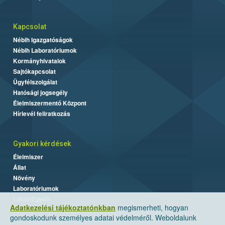
Kapcsolat
Nébih Igazgatóságok
Nébih Laboratóriumok
Kormányhivatalok
Sajtókapcsolat
Ügyfélszolgálat
Hatósági jogsegély
Élelmiszermentő Központ
Hírlevél feliratkozás
Gyakori kérdések
Élelmiszer
Állat
Növény
Laboratóriumok
Labor/Egyéb
Adatkezelési tájékoztatónkban
megismerheti, hogyan
gondoskodunk személyes adatai védelméről. Weboldalunk