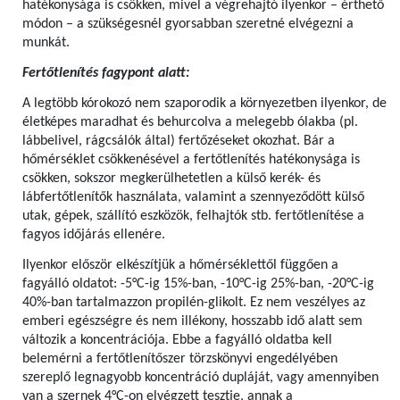
hatékonysága is csökken, mivel a végrehajtó ilyenkor – érthető
módon – a szükségesnél gyorsabban szeretné elvégezni a
munkát.
Fertőtlenítés fagypont alatt:
A legtöbb kórokozó nem szaporodik a környezetben ilyenkor, de
életképes maradhat és behurcolva a melegebb ólakba (pl.
lábbelivel, rágcsálók által) fertőzéseket okozhat. Bár a
hőmérséklet csökkenésével a fertőtlenítés hatékonysága is
csökken, sokszor megkerülhetetlen a külső kerék- és
lábfertőtlenítők használata, valamint a szennyeződött külső
utak, gépek, szállító eszközök, felhajtók stb. fertőtlenítése a
fagyos időjárás ellenére.
Ilyenkor először elkészítjük a hőmérséklettől függően a
fagyálló oldatot: -5°C-ig 15%-ban, -10°C-ig 25%-ban, -20°C-ig
40%-ban tartalmazzon propilén-glikolt. Ez nem veszélyes az
emberi egészségre és nem illékony, hosszabb idő alatt sem
változik a koncentrációja. Ebbe a fagyálló oldatba kell
belemérni a fertőtlenítőszer törzskönyvi engedélyében
szereplő legnagyobb koncentráció dupláját, vagy amennyiben
van a szernek 4°C-on elvégzett tesztje, annak a