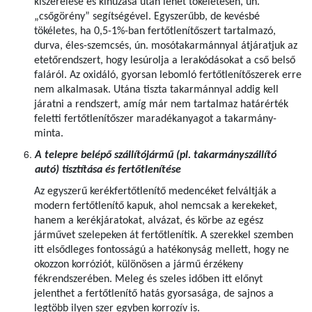
kiszerelése és kihúzása után lehet tökéletesen, ún.
„csőgörény” segítségével. Egyszerűbb, de kevésbé
tökéletes, ha 0,5-1%-ban fertőtlenítőszert tartalmazó,
durva, éles-szemcsés, ún. mosótakarmánnyal átjáratjuk az
etetőrendszert, hogy lesúrolja a lerakódásokat a cső belső
faláról. Az oxidáló, gyorsan lebomló fertőtlenítőszerek erre
nem alkalmasak. Utána tiszta takarmánnyal addig kell
járatni a rendszert, amíg már nem tartalmaz határérték
feletti fertőtlenítőszer maradékanyagot a takarmány-
minta.
A telepre belépő szállítójármű (pl. takarmányszállító
autó) tisztítása és fertőtlenítése
Az egyszerű kerékfertőtlenítő medencéket felváltják a
modern fertőtlenítő kapuk, ahol nemcsak a kerekeket,
hanem a kerékjáratokat, alvázat, és körbe az egész
járművet szelepeken át fertőtlenítik. A szerekkel szemben
itt elsődleges fontosságú a hatékonyság mellett, hogy ne
okozzon korróziót, különösen a jármű érzékeny
fékrendszerében. Meleg és szeles időben itt előnyt
jelenthet a fertőtlenítő hatás gyorsasága, de sajnos a
legtöbb ilyen szer egyben korrozív is.