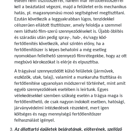
esetén nem tisztítószerrel, hanem már fertőtlenítőszerrel
kell a beáztatást végezni, majd a felületet erős mechanikus
hatás, pl. magasnyomású mosó segítségével megtisztítani.
Ezután következik a leggyakrabban lúgos, tenzidekkel
célszerűen ellátott tisztítószer, amely feloldja a szemmel
nem látható film-szerű szennyeződéseket is. Újabb öblítés
és száradás után pedig spray-, hab-, és/vagy köd-
fertőtlenítés következik, ahol szintén előny, ha a
fertőtlenítőszer is képes behatolni a még esetleg
nyomokban fellelhető szennyező filmrétegekbe, hogy az ott
megbúvó kórokozókat is elérje és elpusztítsa.
A trágyával szennyeződött külső felületek (járművek,
eszközök, utak, talaj), valamint a munkaruha tisztítása és
fertőtlenítése ugyanolyan módszerrel történhet, mint amit
egyéb szennyeződések esetében is leírtunk. Egyes
vélekedésekkel szemben szükség esetén a trágya maga is
fertőtleníthető, de csak nagyon indokolt esetben, hatósági,
járványvédelmi intézkedések részeként, mert igen
költséges és nagy mennyiségű fertőtlenítőszer
felhasználást igényel.
Az állattartó épületek bejáratának, előterének, szellőző