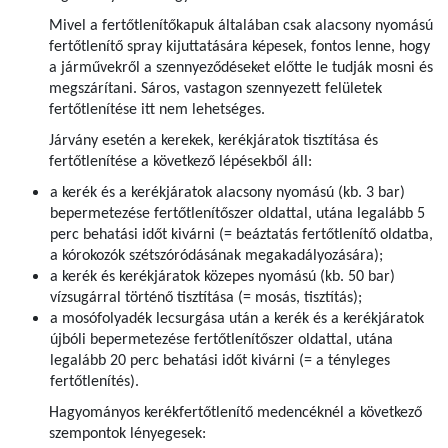
Mivel a fertőtlenítőkapuk általában csak alacsony nyomású
fertőtlenítő spray kijuttatására képesek, fontos lenne, hogy
a járművekről a szennyeződéseket előtte le tudják mosni és
megszárítani. Sáros, vastagon szennyezett felületek
fertőtlenítése itt nem lehetséges.
Járvány esetén a kerekek, kerékjáratok tisztítása és
fertőtlenítése a következő lépésekből áll:
a kerék és a kerékjáratok alacsony nyomású (kb. 3 bar)
bepermetezése fertőtlenítőszer oldattal­, utána legalább 5
perc behatási időt kivárni (= beáztatás fertőtlenítő oldatba,
a kórokozók szétszóródásának megakadályozására);
a kerék és kerékjáratok közepes nyomású (kb. 50 bar)
vízsugárral történő tisztítása (= mosás, tisztítás);
a mosófolyadék lecsurgása után a kerék és a kerékjáratok
újbóli bepermetezése fertőtlenítőszer oldattal­, utána
legalább 20 perc behatási időt kivárni (= a tényleges
fertőtlenítés).
Hagyományos kerékfertőtlenítő medencéknél a következő
szempontok lényegesek: