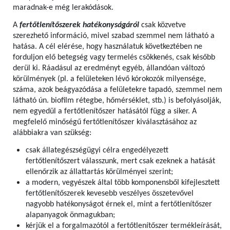
maradnak-e még lerakódások.
A
fertőtlenítőszerek hatékonyságáról
csak közvetve
szerezhető információ, mivel szabad szemmel nem látható a
hatása. A cél elérése, hogy használatuk következtében ne
forduljon elő betegség vagy termelés csökkenés, csak később
derül ki. Ráadásul az eredményt egyéb, állandóan változó
körülmények (pl. a felületeken lévő kórokozók milyensége,
száma, azok beágyazódása a felületekre tapadó, szemmel nem
látható ún. biofilm rétegbe, hőmérséklet, stb.) is befolyásolják,
nem egyedül a fertőtlenítőszer hatásától függ a siker. A
megfelelő minőségű fertőtlenítőszer kiválasztásához az
alábbiakra van szükség:
csak állategészségügyi célra engedélyezett
fertőtlenítőszert válasszunk, mert csak ezeknek a hatását
ellenőrzik az állattartás körülményei szerint;
a modern, vegyészek által több komponensből kifejlesztett
fertőtlenítőszerek kevesebb veszélyes összetevővel
nagyobb hatékonyságot érnek el, mint a fertőtlenítőszer
alapanyagok önmagukban;
kérjük el a forgalmazótól a fertőtlenítőszer termékleírását,