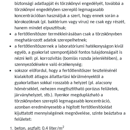
biztonsági adatlapját és törzskönyvi engedélyét, továbbá a
törzskönyvi engedélyben szereplő legmagasabb
koncentrációban használjuk a szert, hogy ennek során a
kórokozóknak (pl. baktérium vagy vírus) ne csak egy részét,
hanem mindet elpusztítsuk;
a fertőtlenítőszer termékleírásában csak a törzskönyvben
meghatározott adatok szerepelhetnek;
a fertőtlenítőszernek a laboratóriumi hatékonyságon kívül
egyéb, a gyakorlat szempontjából fontos tulajdonságait is
nézni kell: pl. korrozivitás (bomlás rozsda jelenlétében), a
szennyeződésekre való érzékenység;
sokszor előfordul, hogy a fertőtlenítőszer tesztelésénél
kialakított átlagos állattartási körülményektől a
gyakorlatban sokkal rosszabb a helyzet (pl. alacsony
hőmérséklet, nehezen megtisztítható porózus felületek,
járványhelyzet, stb.). Ilyenkor megduplázható a
törzskönyvben szereplő legmagasabb koncentráció,
azonban eredményesebb a hígított fertőtlenítőoldat
kijuttatott mennyiségének megnövelése, szinte beáztatva a
felületet:
2
beton, aszfalt: 0,4 liter/m