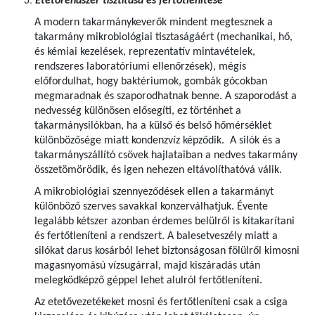
Etetőrendszer tisztítása és fertőtlenítése
A modern takarmánykeverők mindent megtesznek a
takarmány mikrobiológiai tisztaságáért (mechanikai, hő,
és kémiai kezelések, reprezentatív mintavételek,
rendszeres laboratóriumi ellenőrzések), mégis
előfordulhat, hogy baktériumok, gombák gócokban
megmaradnak és szaporodhatnak benne. A szaporodást a
nedvesség különösen elősegíti, ez történhet a
takarmánysilókban, ha a külső és belső hőmérséklet
különbözősége miatt kondenzvíz képződik. A silók és a
takarmányszállító csövek hajlataiban a nedves takarmány
összetömörödik, és igen nehezen eltávolíthatóvá válik.
A mikrobiológiai szennyeződések ellen a takarmányt
különböző szerves savakkal konzerválhatjuk. Évente
legalább kétszer azonban érdemes belülről is kitakarítani
és fertőtleníteni a rendszert. A balesetveszély miatt a
silókat darus kosárból lehet biztonságosan fölülről kimosni
magasnyomású vízsugárral, majd kiszáradás után
melegködképző géppel lehet alulról fertőtleníteni.
Az etetővezetékeket mosni és fertőtleníteni csak a csiga