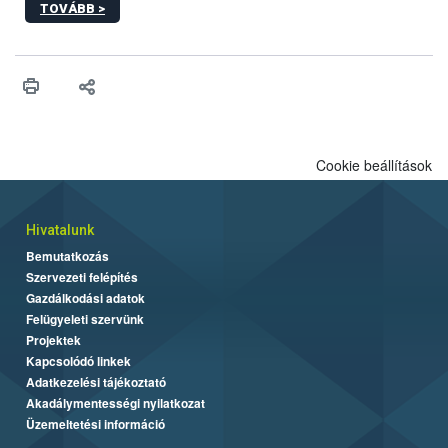
TOVÁBB >
egészen a vesszőérettség (BBCH 91) stádiumáig
felhasználhatóak a szőlőben. A kiterjesztések célja, hogy a korai
érésű szőlőkben is legyen lehetőség a károsító elleni további
védekezésre. Az Oroganic készítmény kis kiszerelésben kiskerti
felhasználók számára is elérhető és ökológiai termesztésben is
engedélyezett.
Cookie beállítások
Hivatalunk
Bemutatkozás
Szervezeti felépítés
Gazdálkodási adatok
Felügyeleti szervünk
Projektek
Kapcsolódó linkek
Adatkezelési tájékoztató
Akadálymentességi nyilatkozat
Üzemeltetési információ