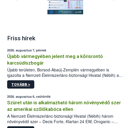
Friss hírek
2026. augusztus 7, péntek
Újabb vármegyében jelent meg a kőrisrontó
karcsúdíszbogár
Újabb területen, Borsod-Abaúj-Zemplén vármegyében is
igazolta a Nemzeti Élelmiszerlánc-biztonsági Hivatal (Nébih) a
kőrisrontó karcsúdíszbogár (Agrilus planipennis) jelenlétét. A
TOVÁBB >
kártevőt nem csak színcsapdában találták meg, de már fertőzött
fában is azonosították. A növényvédelmi szakemberek folytatják
az intenzív felderítést, emellett az intézkedéseket a szlovák
2026. augusztus 6, csütörtök
hatósággal is összehangolják a terjedés megállítása érdekében.
Szüret után is alkalmazható három növényvédő szer
az amerikai szőlőkabóca ellen
A Nemzeti Élelmiszerlánc-biztonsági Hivatal (Nébih) három
növényvédő szer – Decis Forte, Klartan 24 EW, Oroganic –
engedélyokiratát módosította, így azok a szüretet követően,