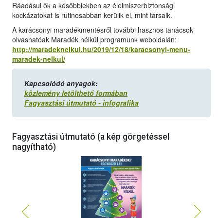
Ráadásul ők a későbbiekben az élelmiszerbiztonsági
kockázatokat is rutinosabban kerülik el, mint társaik.
A karácsonyi maradékmentésről további hasznos tanácsok
olvashatóak Maradék nélkül programunk weboldalán:
http://maradeknelkul.hu/2019/12/18/karacsonyi-menu-
maradek-nelkul/
Kapcsolódó anyagok:
közlemény letölthető formában
Fagyasztási útmutató - infografika
Fagyasztási útmutató (a kép görgetéssel
nagyítható)