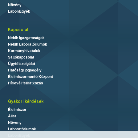
Növény
Labor/Egyéb
Kapcsolat
Nébih Igazgatóságok
Nébih Laboratóriumok
Kormányhivatalok
Sajtókapcsolat
Ügyfélszolgálat
Hatósági jogsegély
Élelmiszermentő Központ
Hírlevél feliratkozás
Gyakori kérdések
Élelmiszer
Állat
Növény
Laboratóriumok
Labor/Egyéb