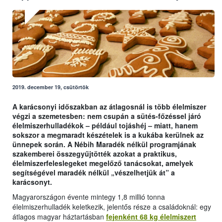
2019. december 19, csütörtök
A karácsonyi időszakban az átlagosnál is több élelmiszer
végzi a szemetesben: nem csupán a sütés-főzéssel járó
élelmiszerhulladékok – például tojáshéj – miatt, hanem
sokszor a megmaradt készételek is a kukába kerülnek az
ünnepek során. A Nébih Maradék nélkül programjának
szakemberei összegyűjtötték azokat a praktikus,
élelmiszerfeleslegeket megelőző tanácsokat, amelyek
segítségével maradék nélkül „vészelhetjük át” a
karácsonyt.
Magyarországon évente mintegy 1,8 millió tonna
élelmiszerhulladék keletkezik, jelentős része a családoknál: egy
átlagos magyar háztartásban
fejenként 68 kg élelmiszert