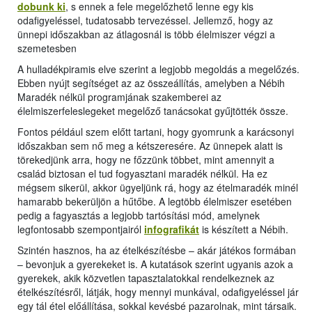
dobunk ki
, s ennek a fele megelőzhető lenne egy kis
odafigyeléssel, tudatosabb tervezéssel. Jellemző, hogy az
ünnepi időszakban az átlagosnál is több élelmiszer végzi a
szemetesben
A hulladékpiramis elve szerint a legjobb megoldás a megelőzés.
Ebben nyújt segítséget az az összeállítás, amelyben a Nébih
Maradék nélkül programjának szakemberei az
élelmiszerfeleslegeket megelőző tanácsokat gyűjtötték össze.
Fontos például szem előtt tartani, hogy gyomrunk a karácsonyi
időszakban sem nő meg a kétszeresére. Az ünnepek alatt is
törekedjünk arra, hogy ne főzzünk többet, mint amennyit a
család biztosan el tud fogyasztani maradék nélkül. Ha ez
mégsem sikerül, akkor ügyeljünk rá, hogy az ételmaradék minél
hamarabb bekerüljön a hűtőbe. A legtöbb élelmiszer esetében
pedig a fagyasztás a legjobb tartósítási mód, amelynek
legfontosabb szempontjairól
infografikát
is készített a Nébih.
Szintén hasznos, ha az ételkészítésbe – akár játékos formában
– bevonjuk a gyerekeket is. A kutatások szerint ugyanis azok a
gyerekek, akik közvetlen tapasztalatokkal rendelkeznek az
ételkészítésről, látják, hogy mennyi munkával, odafigyeléssel jár
egy tál étel előállítása, sokkal kevésbé pazarolnak, mint társaik.