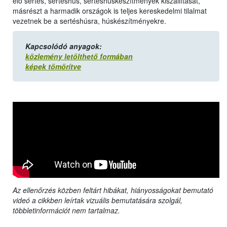
élő sertés, sertéshús, sertéshúskészítmények kiszállítását,
másrészt a harmadik országok is teljes kereskedelmi tilalmat
vezetnek be a sertéshúsra, húskészítményekre.
Kapcsolódó anyagok:
közlemény letölthető formában
képek tömörítve
Az ellenőrzés közben feltárt hibákat, hiányosságokat bemutató
videó a cikkben leírtak vizuális bemutatására szolgál,
többletinformációt nem tartalmaz.