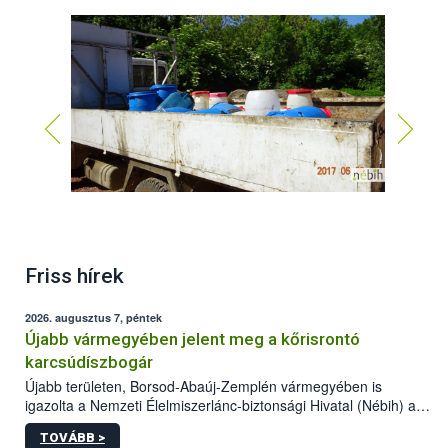
Friss hírek
2026. augusztus 7, péntek
Újabb vármegyében jelent meg a kőrisrontó
karcsúdíszbogár
Újabb területen, Borsod-Abaúj-Zemplén vármegyében is
igazolta a Nemzeti Élelmiszerlánc-biztonsági Hivatal (Nébih) a
kőrisrontó karcsúdíszbogár (Agrilus planipennis) jelenlétét. A
TOVÁBB >
kártevőt nem csak színcsapdában találták meg, de már fertőzött