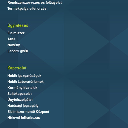
Rendszerszervezés és felügyelet
Termékpálya-ellenőrzés
Ügyintézés
Élelmiszer
Állat
Növény
Labor/Egyéb
Kapcsolat
Nébih Igazgatóságok
Nébih Laboratóriumok
Kormányhivatalok
Sajtókapcsolat
Ügyfélszolgálat
Hatósági jogsegély
Élelmiszermentő Központ
Hírlevél feliratkozás