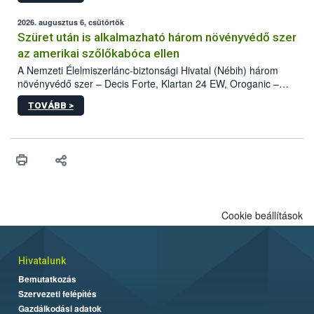
fában is azonosították. A növényvédelmi szakemberek folytatják
az intenzív felderítést, emellett az intézkedéseket a szlovák
2026. augusztus 6, csütörtök
hatósággal is összehangolják a terjedés megállítása érdekében.
Szüret után is alkalmazható három növényvédő szer
az amerikai szőlőkabóca ellen
A Nemzeti Élelmiszerlánc-biztonsági Hivatal (Nébih) három
növényvédő szer – Decis Forte, Klartan 24 EW, Oroganic –
engedélyokiratát módosította, így azok a szüretet követően,
TOVÁBB >
egészen a vesszőérettség (BBCH 91) stádiumáig
felhasználhatóak a szőlőben. A kiterjesztések célja, hogy a korai
érésű szőlőkben is legyen lehetőség a károsító elleni további
védekezésre. Az Oroganic készítmény kis kiszerelésben kiskerti
felhasználók számára is elérhető és ökológiai termesztésben is
engedélyezett.
Cookie beállítások
Hivatalunk
Bemutatkozás
Szervezeti felépítés
Gazdálkodási adatok