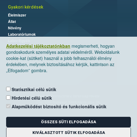
Gyakori kérdések
Élelmiszer
Állat
Növény
Laboratóriumok
Labor/Egyéb
Adatkezelési tájékoztatónkban
megismerheti, hogyan
gondoskodunk személyes adatai védelméről. Weboldalunk
cookie-kat (sütiket) használ a jobb felhasználói élmény
érdekében, melynek biztosításához kérjük, kattintson az
„Elfogadom” gombra.
Statisztikai célú sütik
Nemzeti Élelmiszerlánc-biztonsági Hivatal
Hirdetési célú sütik
Cím: 1024 Budapest, Keleti Károly utca. 24.
Alapműködést biztosító és funkcionális sütik
Levelezési cím: 1525 Budapest. Pf. 30.
ÖSSZES SÜTI ELFOGADÁSA
E-mail:
ugyfelszolgalat@nebih.gov.hu
Zöld szám: 06-80/263-244
KIVÁLASZTOTT SÜTIK ELFOGADÁSA
Telefon: 06-1/ 336-9000