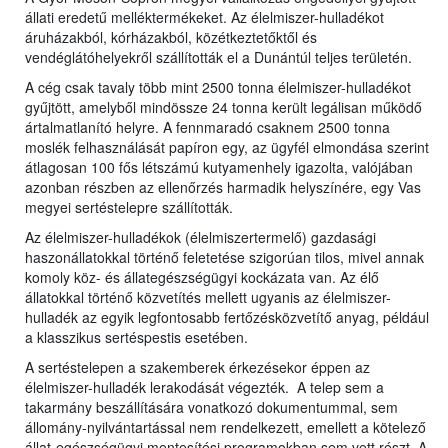
állati eredetű melléktermékeket. Az élelmiszer-hulladékot
áruházakból, kórházakból, közétkeztetőktől és
vendéglátóhelyekről szállították el a Dunántúl teljes területén.
A cég csak tavaly több mint 2500 tonna élelmiszer-hulladékot
gyűjtött, amelyből mindössze 24 tonna került legálisan működő
ártalmatlanító helyre. A fennmaradó csaknem 2500 tonna
moslék felhasználását papíron egy, az ügyfél elmondása szerint
átlagosan 100 fős létszámú kutyamenhely igazolta, valójában
azonban részben az ellenőrzés harmadik helyszínére, egy Vas
megyei sertéstelepre szállították.
Az élelmiszer-hulladékok (élelmiszertermelő) gazdasági
haszonállatokkal történő feletetése szigorúan tilos, mivel annak
komoly köz- és állategészségügyi kockázata van. Az élő
állatokkal történő közvetítés mellett ugyanis az élelmiszer-
hulladék az egyik legfontosabb fertőzésközvetítő anyag, például
a klasszikus sertéspestis esetében.
A sertéstelepen a szakemberek érkezésekor éppen az
élelmiszer-hulladék lerakodását végezték. A telep sem a
takarmány beszállítására vonatkozó dokumentummal, sem
állomány-nyilvántartással nem rendelkezett, emellett a kötelező
állat-egészségügyi mentesítési programokban sem vett részt. A