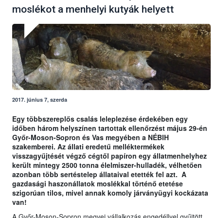
moslékot a menhelyi kutyák helyett
2017. június 7, szerda
Egy többszereplős csalás leleplezése érdekében egy
időben három helyszínen tartottak ellenőrzést május 29-én
Győr-Moson-Sopron és Vas megyében a NÉBIH
szakemberei. Az állati eredetű melléktermékek
visszagyűjtését végző cégtől papíron egy állatmenhelyhez
került mintegy 2500 tonna élelmiszer-hulladék, vélhetően
azonban több sertéstelep állataival etették fel azt. A
gazdasági haszonállatok moslékkal történő etetése
szigorúan tilos, mivel annak komoly járványügyi kockázata
van!
A Győr-Moson-Sopron megyei vállalkozás engedéllyel gyűjtött