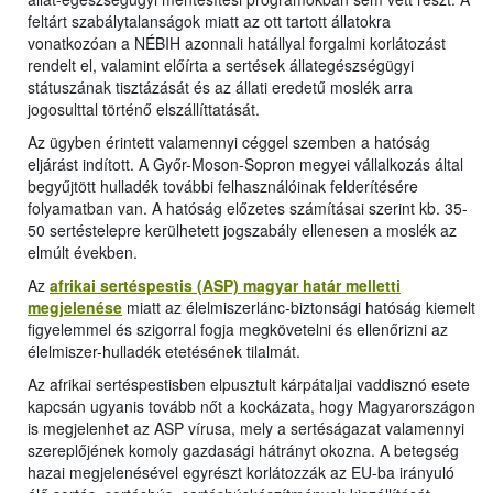
feltárt szabálytalanságok miatt az ott tartott állatokra
vonatkozóan a NÉBIH azonnali hatállyal forgalmi korlátozást
rendelt el, valamint előírta a sertések állategészségügyi
státuszának tisztázását és az állati eredetű moslék arra
jogosulttal történő elszállíttatását.
Az ügyben érintett valamennyi céggel szemben a hatóság
eljárást indított. A Győr-Moson-Sopron megyei vállalkozás által
begyűjtött hulladék további felhasználóinak felderítésére
folyamatban van. A hatóság előzetes számításai szerint kb. 35-
50 sertéstelepre kerülhetett jogszabály ellenesen a moslék az
elmúlt években.
Az
afrikai sertéspestis (ASP) magyar határ melletti
megjelenése
miatt az élelmiszerlánc-biztonsági hatóság kiemelt
figyelemmel és szigorral fogja megkövetelni és ellenőrizni az
élelmiszer-hulladék etetésének tilalmát.
Az afrikai sertéspestisben elpusztult kárpátaljai vaddisznó esete
kapcsán ugyanis tovább nőt a kockázata, hogy Magyarországon
is megjelenhet az ASP vírusa, mely a sertéságazat valamennyi
szereplőjének komoly gazdasági hátrányt okozna. A betegség
hazai megjelenésével egyrészt korlátozzák az EU-ba irányuló