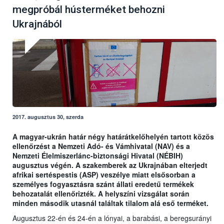
megpróbál hústerméket behozni
Ukrajnából
2017. augusztus 30, szerda
A magyar-ukrán határ négy határátkelőhelyén tartott közös
ellenőrzést a Nemzeti Adó- és Vámhivatal (NAV) és a
Nemzeti Élelmiszerlánc-biztonsági Hivatal (NÉBIH)
augusztus végén. A szakemberek az Ukrajnában elterjedt
afrikai sertéspestis (ASP) veszélye miatt elsősorban a
személyes fogyasztásra szánt állati eredetű termékek
behozatalát ellenőrizték. A helyszíni vizsgálat során
minden második utasnál találtak tilalom alá eső terméket.
Augusztus 22-én és 24-én a lónyai, a barabási, a beregsurányi