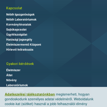
Kapcsolat
Nébih Igazgatóságok
Nébih Laboratóriumok
Kormányhivatalok
Sajtókapcsolat
Ügyfélszolgálat
Hatósági jogsegély
Élelmiszermentő Központ
Hírlevél feliratkozás
Gyakori kérdések
Élelmiszer
Állat
Növény
Laboratóriumok
Labor/Egyéb
Adatkezelési tájékoztatónkban
megismerheti, hogyan
gondoskodunk személyes adatai védelméről. Weboldalunk
cookie-kat (sütiket) használ a jobb felhasználói élmény