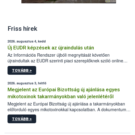
Friss hírek
2026. augusztus 4, kedd
Új EUDR képzések az újraindulás után
Az Információs Rendszer újbóli megnyitását követően
újraindultak az EUDR szerinti piaci szereplőknek szóló online
képzések.
TOVÁBB >
2026. augusztus 3, hétfő
Megjelent az Európai Bizottság új ajánlása egyes
mikotoxinok takarmányokban való jelenlétéről
Megjelent az Európai Bizottság új ajánlása a takarmányokban
előforduló egyes mikotoxinokkal kapcsolatban. A dokumentum
2027-től új irányértékek alkalmazását írja elő, és a jelenleg
TOVÁBB >
hatályos uniós ajánlások helyébe lép.