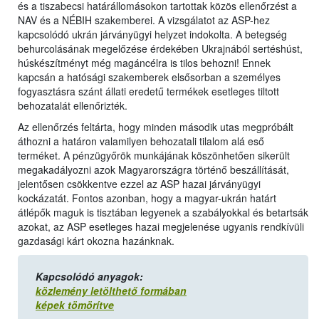
és a tiszabecsi határállomásokon tartottak közös ellenőrzést a
NAV és a NÉBIH szakemberei. A vizsgálatot az ASP-hez
kapcsolódó ukrán járványügyi helyzet indokolta. A betegség
behurcolásának megelőzése érdekében Ukrajnából sertéshúst,
húskészítményt még magáncélra is tilos behozni! Ennek
kapcsán a hatósági szakemberek elsősorban a személyes
fogyasztásra szánt állati eredetű termékek esetleges tiltott
behozatalát ellenőrizték.
Az ellenőrzés feltárta, hogy minden második utas megpróbált
áthozni a határon valamilyen behozatali tilalom alá eső
terméket. A pénzügyőrök munkájának köszönhetően sikerült
megakadályozni azok Magyarországra történő beszállítását,
jelentősen csökkentve ezzel az ASP hazai járványügyi
kockázatát. Fontos azonban, hogy a magyar-ukrán határt
átlépők maguk is tisztában legyenek a szabályokkal és betartsák
azokat, az ASP esetleges hazai megjelenése ugyanis rendkívüli
gazdasági kárt okozna hazánknak.
Kapcsolódó anyagok:
közlemény letölthető formában
képek tömörítve