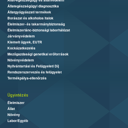
Állategészségügyi diagnosztika
Állatgyógyászati termékek
Borászat és alkoholos italok
Élelmiszer- és takarmánybiztonság
Élelmiszerlánc-biztonsági laborhálózat
Járványvédelem
Kiemelt ügyek, EUTR
Kockázatkezelés
Mezőgazdasági genetikai erőforrások
Növényvédelem
Nyilvántartási és Felügyeleti Díj
Rendszerszervezés és felügyelet
Termékpálya-ellenőrzés
Ügyintézés
Élelmiszer
Állat
Növény
Labor/Egyéb