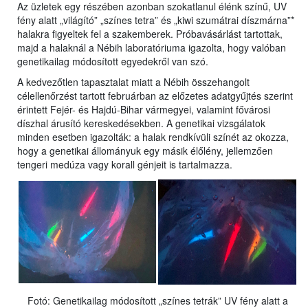
Az üzletek egy részében azonban szokatlanul élénk színű, UV
fény alatt „világító” „színes tetra” és „kiwi szumátrai díszmárna”*
halakra figyeltek fel a szakemberek. Próbavásárlást tartottak,
majd a halaknál a Nébih laboratóriuma igazolta, hogy valóban
genetikailag módosított egyedekről van szó.
A kedvezőtlen tapasztalat miatt a Nébih összehangolt
célellenőrzést tartott februárban az előzetes adatgyűjtés szerint
érintett Fejér- és Hajdú-Bihar vármegyei, valamint fővárosi
díszhal árusító kereskedésekben. A genetikai vizsgálatok
minden esetben igazolták: a halak rendkívüli színét az okozza,
hogy a genetikai állományuk egy másik élőlény, jellemzően
tengeri medúza vagy korall génjeit is tartalmazza.
Fotó: Genetikailag módosított „színes tetrák” UV fény alatt a