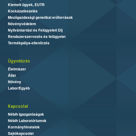
Kiemelt ügyek, EUTR
Kockázatkezelés
Mezőgazdasági genetikai erőforrások
Növényvédelem
Nyilvántartási és Felügyeleti Díj
Rendszerszervezés és felügyelet
Termékpálya-ellenőrzés
Ügyintézés
Élelmiszer
Állat
Növény
Labor/Egyéb
Kapcsolat
Nébih Igazgatóságok
Nébih Laboratóriumok
Kormányhivatalok
Sajtókapcsolat