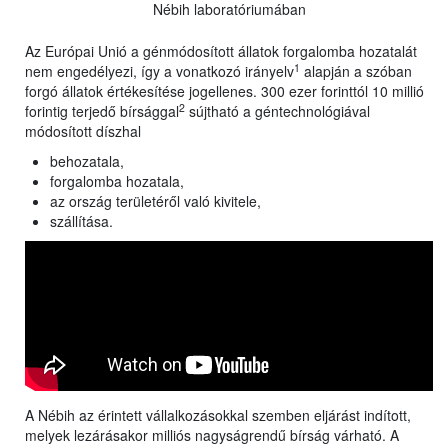
Nébih laboratóriumában
Az Európai Unió a génmódosított állatok forgalomba hozatalát
1
nem engedélyezi, így a vonatkozó irányelv
alapján a szóban
forgó állatok értékesítése jogellenes. 300 ezer forinttól 10 millió
2
forintig terjedő bírsággal
sújtható a géntechnológiával
módosított díszhal
behozatala,
forgalomba hozatala,
az ország területéről való kivitele,
szállítása.
A Nébih az érintett vállalkozásokkal szemben eljárást indított,
melyek lezárásakor milliós nagyságrendű bírság várható. A