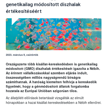
genetikailag módosított díszhalak
értékesítéséért
2023. március 9, csütörtök
Országszerte több kisállat-kereskedésben is genetikailag
módosított (GMO) díszhalak értékesítését igazolta a Nébih.
Az érintett vállalkozásokkal szemben eljárás indult,
összességében milliós nagyságrendű bírságra
számíthatnak. A hatóság kiemelten felhívja a kereskedők
figyelmét, hogy a génmódosított állatok forgalomba
hozatala az Európai Unióban szigorúan tilos.
Az állatjóléti előírások betartását vizsgálták az elmúlt
hónapokban a hazai kisállat-kereskedésekben a Nébih ellenőrei.