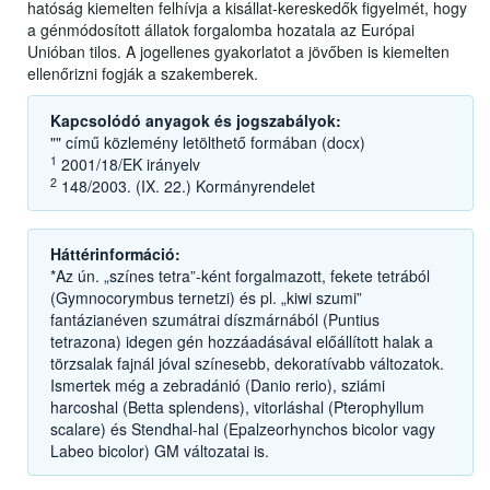
hatóság kiemelten felhívja a kisállat-kereskedők figyelmét, hogy
a génmódosított állatok forgalomba hozatala az Európai
Unióban tilos. A jogellenes gyakorlatot a jövőben is kiemelten
ellenőrizni fogják a szakemberek.
Kapcsolódó anyagok és jogszabályok:
"" című közlemény letölthető formában (docx)
1
2001/18/EK irányelv
2
148/2003. (IX. 22.) Kormányrendelet
Háttérinformáció:
*Az ún. „színes tetra”-ként forgalmazott, fekete tetrából
(Gymnocorymbus ternetzi) és pl. „kiwi szumi”
fantázianéven szumátrai díszmárnából (Puntius
tetrazona) idegen gén hozzáadásával előállított halak a
törzsalak fajnál jóval színesebb, dekoratívabb változatok.
Ismertek még a zebradánió (Danio rerio), sziámi
harcoshal (Betta splendens), vitorláshal (Pterophyllum
scalare) és Stendhal-hal (Epalzeorhynchos bicolor vagy
Labeo bicolor) GM változatai is.