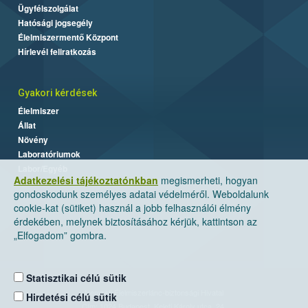
Ügyfélszolgálat
Hatósági jogsegély
Élelmiszermentő Központ
Hírlevél feliratkozás
Gyakori kérdések
Élelmiszer
Állat
Növény
Laboratóriumok
Labor/Egyéb
Adatkezelési tájékoztatónkban
megismerheti, hogyan
gondoskodunk személyes adatai védelméről. Weboldalunk
cookie-kat (sütiket) használ a jobb felhasználói élmény
érdekében, melynek biztosításához kérjük, kattintson az
„Elfogadom” gombra.
Statisztikai célú sütik
Nemzeti Élelmiszerlánc-biztonsági Hivatal
Hirdetési célú sütik
Cím: 1024 Budapest, Keleti Károly utca. 24.