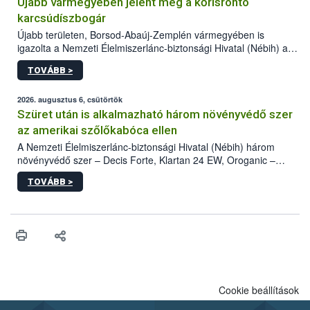
Újabb vármegyében jelent meg a kőrisrontó
karcsúdíszbogár
Újabb területen, Borsod-Abaúj-Zemplén vármegyében is
igazolta a Nemzeti Élelmiszerlánc-biztonsági Hivatal (Nébih) a
kőrisrontó karcsúdíszbogár (Agrilus planipennis) jelenlétét. A
TOVÁBB >
kártevőt nem csak színcsapdában találták meg, de már fertőzött
fában is azonosították. A növényvédelmi szakemberek folytatják
az intenzív felderítést, emellett az intézkedéseket a szlovák
2026. augusztus 6, csütörtök
hatósággal is összehangolják a terjedés megállítása érdekében.
Szüret után is alkalmazható három növényvédő szer
az amerikai szőlőkabóca ellen
A Nemzeti Élelmiszerlánc-biztonsági Hivatal (Nébih) három
növényvédő szer – Decis Forte, Klartan 24 EW, Oroganic –
engedélyokiratát módosította, így azok a szüretet követően,
TOVÁBB >
egészen a vesszőérettség (BBCH 91) stádiumáig
felhasználhatóak a szőlőben. A kiterjesztések célja, hogy a korai
érésű szőlőkben is legyen lehetőség a károsító elleni további
védekezésre. Az Oroganic készítmény kis kiszerelésben kiskerti
felhasználók számára is elérhető és ökológiai termesztésben is
engedélyezett.
Cookie beállítások