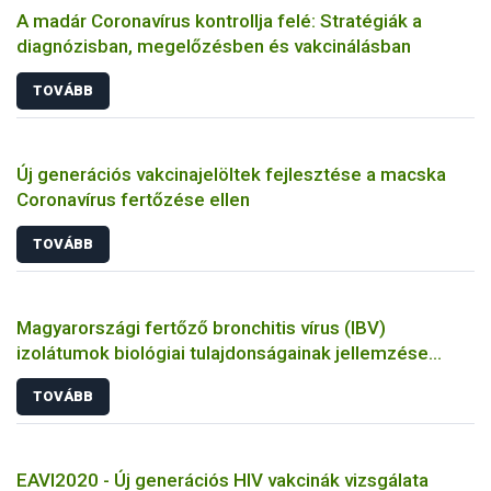
A madár Coronavírus kontrollja felé: Stratégiák a
diagnózisban, megelőzésben és vakcinálásban
TOVÁBB
Új generációs vakcinajelöltek fejlesztése a macska
Coronavírus fertőzése ellen
TOVÁBB
Magyarországi fertőző bronchitis vírus (IBV)
izolátumok biológiai tulajdonságainak jellemzése
állatkísérletes és molekuláris biológiai eszközökkel
TOVÁBB
EAVI2020 - Új generációs HIV vakcinák vizsgálata