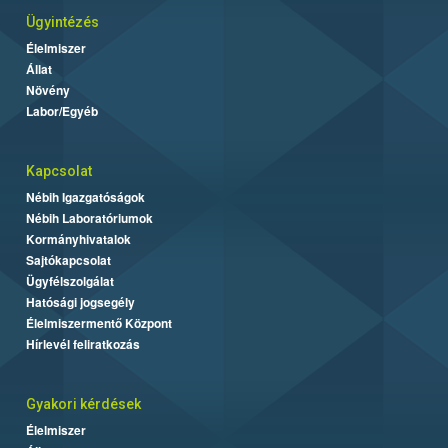
Ügyintézés
Élelmiszer
Állat
Növény
Labor/Egyéb
Kapcsolat
Nébih Igazgatóságok
Nébih Laboratóriumok
Kormányhivatalok
Sajtókapcsolat
Ügyfélszolgálat
Hatósági jogsegély
Élelmiszermentő Központ
Hírlevél feliratkozás
Gyakori kérdések
Élelmiszer