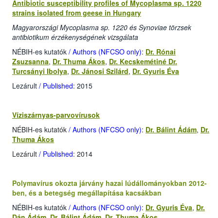
Antibiotic susceptibility profiles of Mycoplasma sp. 1220
strains isolated from geese in Hungary
Magyarországi Mycoplasma sp. 1220 és Synoviae törzsek
antibiotikum érzékenységének vizsgálata
NÉBIH-es kutatók
/ Authors (NFCSO only)
:
Dr. Rónai
Zsuzsanna
,
Dr. Thuma Ákos
,
Dr. Kecskemétiné Dr.
Turcsányi Ibolya
,
Dr. Jánosi Szilárd
,
Dr. Gyuris Éva
Lezárult
/ Published
: 2015
Víziszárnyas-parvovírusok
NÉBIH-es kutatók
/ Authors (NFCSO only)
:
Dr. Bálint Ádám
,
Dr.
Thuma Ákos
Lezárult
/ Published
: 2014
Polymavírus okozta járvány hazai lúdállományokban 2012-
ben, és a betegség megállapítása kacsákban
NÉBIH-es kutatók
/ Authors (NFCSO only)
:
Dr. Gyuris Éva
,
Dr.
Dán Ádám
,
Dr. Bálint Ádám
,
Dr. Thuma Ákos