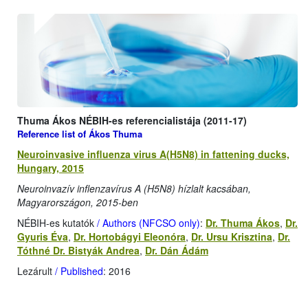
Thuma Ákos NÉBIH-es referencialistája (2011-17)
Reference list of Ákos Thuma
Neuroinvasive influenza virus A(H5N8) in fattening ducks,
Hungary, 2015
Neuroinvazív inflenzavírus A (H5N8) hízlalt kacsában,
Magyarországon, 2015-ben
NÉBIH-es kutatók
/ Authors (NFCSO only)
:
Dr. Thuma Ákos
,
Dr.
Gyuris Éva
,
Dr. Hortobágyi Eleonóra
,
Dr. Ursu Krisztina
,
Dr.
Tóthné Dr. Bistyák Andrea
,
Dr. Dán Ádám
Lezárult
/ Published
: 2016