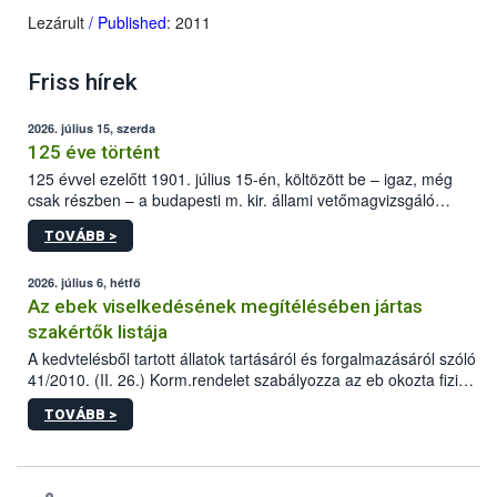
Lezárult
/ Published
: 2011
Friss hírek
2026. július 15, szerda
125 éve történt
125 évvel ezelőtt 1901. július 15-én, költözött be – igaz, még
csak részben – a budapesti m. kir. állami vetőmagvizsgáló
állomás a Kis Rókus utca 15. szám alatti, Czigler Győző által
TOVÁBB >
tervezett új épületébe.
2026. július 6, hétfő
Az ebek viselkedésének megítélésében jártas
szakértők listája
A kedvtelésből tartott állatok tartásáról és forgalmazásáról szóló
41/2010. (II. 26.) Korm.rendelet szabályozza az eb okozta fizikai
sérülés, illetve ennek veszélye keletkezésekor felmerülő
TOVÁBB >
hatósági feladatokat, valamint a veszélyes eb tartását és annak
engedélyezését. Ezen eljárások során szükség esetén be kell
vonni az ebek viselkedésének megítélésében jártas szakértőt.