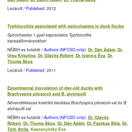
Lezárult
/ Published
: 2012
Typhlocolitis associated with spirochaetes in duck flocks
Spirochaetes 1-gyel kapcsolatos Typhlocolitis
kacsaállományokban
NÉBIH-es kutatók
/ Authors (NFCSO only)
:
Dr. Dán Ádám
,
Dr.
Ursu Krisztina
,
Dr. Glávits Róbert
,
Dr. Ivanics Éva
,
Dr.
Thuma Ákos
Lezárult
/ Published
: 2011
Experimental inoculation of day-old ducks with
Brachyspira pilosicoli and B. alvinipulli
Növendékkacsa kísérleti beoltása Brachyspira pilosicoli-val és B.
alvinipulli-val
NÉBIH-es kutatók
/ Authors (NFCSO only)
:
Dr. Glávits
Róbert
,
Dr. Thuma Ákos
,
Dr. Dán Ádám
,
Dr. Fazekas Béla
,
Dr.
Tóth Attila
,
Kaszanyitzky Éva