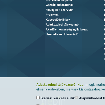
Gazdálkodási adatok
Felügyeleti szervünk
Projektek
Kapcsolódó linkek
Adatkezelési tájékoztató
Akadálymentességi nyilatkozat
Üzemeltetési információ
Adatkezelési tájékoztatónkban
megismerheti
élmény érdekében, melynek biztosításához kér
Statisztikai célú sütik
Alapműködést biz