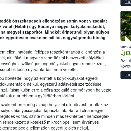
TO
szapo
sütög
techni
alapa
kedők összekapcsolt ellenőrzése során vont vizsgálat
higié
 Hivatal (Nébih) egy Baranya megyei kutyakereskedőt,
hőkez
lna megyei szaporítót. Mindkét érintettnél olyan súlyos
tárol
lyek együttesen csaknem milliós nagyságrendű bírság
Hivat
2026. 
a biz
em elleni hatósági fellépés részeként tartott ellenőrzést a
Új E
, aki főként magyar szaporítóktól beszerzett kölyköket
Az In
evékenységhez szükséges engedélyekkel ugyan rendelkezett,
követ
éget biztosító nyilvántartást nem vezette.
szere
TO
b bővítette, hogy az érintett a kölyökkutyákat egyedi
 dokumentáció nélkül, egyszerű adásvételi szerződéssel
 szállításig külön erre a célra szolgáló építményben helyezte
látásuk már ebben a gyűjtőtérben történt.
a szakemberek még aznap helyszíni ellenőrzést tartottak az
én súlyos hiányosságokat tapasztaltak. Bár a Tolna megyei
kielégítőek voltak, szinte minden más tekintetben hemzsegtek
 rendelkezett a kötelező mikrochippel, sem érvényes
tékesítése pedig jellemzően egyedi jelölés nélkül,