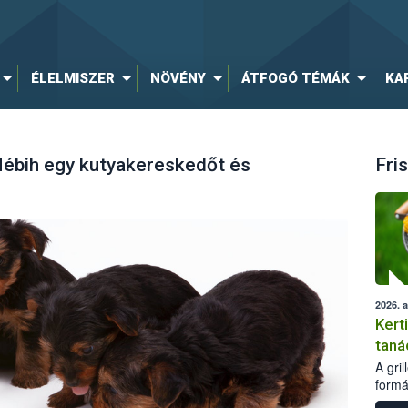
ÉLELMISZER
NÖVÉNY
ÁTFOGÓ TÉMÁK
KA
Nébih egy kutyakereskedőt és
Fris
2026. 
Kert
taná
A gri
formá
romlá