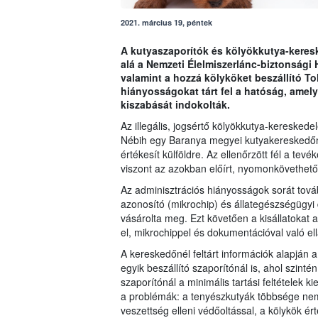
2021. március 19, péntek
A kutyaszaporítók és kölyökkutya-keres
alá a Nemzeti Élelmiszerlánc-biztonsági
valamint a hozzá kölyköket beszállító To
hiányosságokat tárt fel a hatóság, ame
kiszabását indokolták.
Az illegális, jogsértő kölyökkutya-kereskedel
Nébih egy Baranya megyei kutyakereskedőnél
értékesít külföldre. Az ellenőrzött fél a t
viszont az azokban előírt, nyomonkövethetős
Az adminisztrációs hiányosságok sorát továb
azonosító (mikrochip) és állategészségügyi
vásárolta meg. Ezt követően a kisállatokat a
el, mikrochippel és dokumentációval való el
A kereskedőnél feltárt információk alapján 
egyik beszállító szaporítónál is, ahol szint
szaporítónál a minimális tartási feltételek 
a problémák: a tenyészkutyák többsége nem
veszettség elleni védőoltással, a kölykök ér