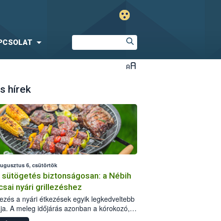
PCSOLAT
s hírek
augusztus 6, csütörtök
i sütögetés biztonságosan: a Nébih
csai nyári grillezéshez
llezés a nyári étkezések egyik legkedveltebb
ja. A meleg időjárás azonban a kórokozó,
st okozó baktériumok gyorsabb