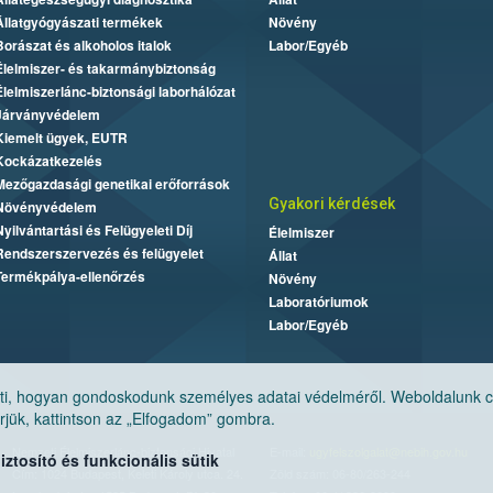
Állatgyógyászati termékek
Növény
Borászat és alkoholos italok
Labor/Egyéb
Élelmiszer- és takarmánybiztonság
Élelmiszerlánc-biztonsági laborhálózat
Járványvédelem
Kiemelt ügyek, EUTR
Kockázatkezelés
Mezőgazdasági genetikai erőforrások
Gyakori kérdések
Növényvédelem
Nyilvántartási és Felügyeleti Díj
Élelmiszer
Rendszerszervezés és felügyelet
Állat
Termékpálya-ellenőrzés
Növény
Laboratóriumok
Labor/Egyéb
, hogyan gondoskodunk személyes adatai védelméről. Weboldalunk cook
jük, kattintson az „Elfogadom” gombra.
Nemzeti Élelmiszerlánc-biztonsági Hivatal
E-mail:
ugyfelszolgalat@nebih.gov.hu
tosító és funkcionális sütik
Cím: 1024 Budapest, Keleti Károly utca. 24.
Zöld szám: 06-80/263-244