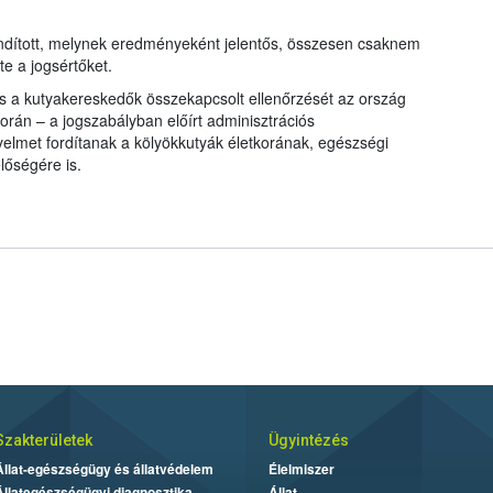
indított, melynek eredményeként jelentős, összesen csaknem
zte a jogsértőket.
 és a kutyakereskedők összekapcsolt ellenőrzését az ország
orán – a jogszabályban előírt adminisztrációs
igyelmet fordítanak a kölyökkutyák életkorának, egészségi
lőségére is.
Szakterületek
Ügyintézés
Állat-egészségügy és állatvédelem
Élelmiszer
Állategészségügyi diagnosztika
Állat