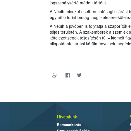
jogszabálysértő módon történt.
A Nébih mindkét esetben hatósági eljárást 
egymillió forint bírság megfizetésére kötele
A Nébih a jövőben is folytatja a szaporítók
teljes területén. A szakemberek a szemlék s
kötelezettségek teljesítésén túl – kiemelt f
állapotának, tartási körülményeinek megfele
Hivatalunk
Bemutatkozás
Szervezeti felépítés