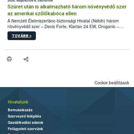
az intenzív felderítést, emellett az intézkedéseket a szlovák
2026. augusztus 6, csütörtök
hatósággal is összehangolják a terjedés megállítása érdekében.
Szüret után is alkalmazható három növényvédő szer
az amerikai szőlőkabóca ellen
A Nemzeti Élelmiszerlánc-biztonsági Hivatal (Nébih) három
növényvédő szer – Decis Forte, Klartan 24 EW, Oroganic –
engedélyokiratát módosította, így azok a szüretet követően,
TOVÁBB >
egészen a vesszőérettség (BBCH 91) stádiumáig
felhasználhatóak a szőlőben. A kiterjesztések célja, hogy a korai
érésű szőlőkben is legyen lehetőség a károsító elleni további
védekezésre. Az Oroganic készítmény kis kiszerelésben kiskerti
felhasználók számára is elérhető és ökológiai termesztésben is
engedélyezett.
Cookie beállítások
Hivatalunk
Bemutatkozás
Szervezeti felépítés
Gazdálkodási adatok
Felügyeleti szervünk