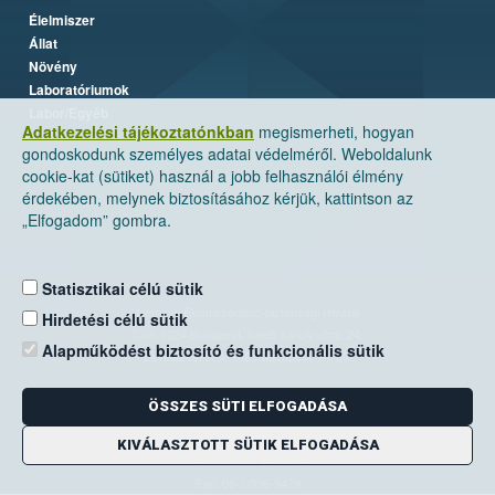
Élelmiszer
Állat
Növény
Laboratóriumok
Labor/Egyéb
Adatkezelési tájékoztatónkban
megismerheti, hogyan
gondoskodunk személyes adatai védelméről. Weboldalunk
cookie-kat (sütiket) használ a jobb felhasználói élmény
érdekében, melynek biztosításához kérjük, kattintson az
„Elfogadom” gombra.
Statisztikai célú sütik
Nemzeti Élelmiszerlánc-biztonsági Hivatal
Hirdetési célú sütik
Cím: 1024 Budapest, Keleti Károly utca. 24.
Alapműködést biztosító és funkcionális sütik
Levelezési cím: 1525 Budapest. Pf. 30.
ÖSSZES SÜTI ELFOGADÁSA
E-mail:
ugyfelszolgalat@nebih.gov.hu
Zöld szám: 06-80/263-244
KIVÁLASZTOTT SÜTIK ELFOGADÁSA
Telefon: 06-1/ 336-9000
Fax: 06-1/336-9479