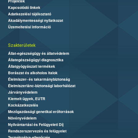
Projektek
Kapcsolódó linkek
Adatkezelési tájékoztató
Akadálymentességi nyilatkozat
Üzemeltetési információ
Szakterületek
Állat-egészségügy és állatvédelem
Állategészségügyi diagnosztika
Állatgyógyászati termékek
Borászat és alkoholos italok
Élelmiszer- és takarmánybiztonság
Élelmiszerlánc-biztonsági laborhálózat
Járványvédelem
Kiemelt ügyek, EUTR
Kockázatkezelés
Mezőgazdasági genetikai erőforrások
Növényvédelem
Nyilvántartási és Felügyeleti Díj
Rendszerszervezés és felügyelet
Termékpálya-ellenőrzés