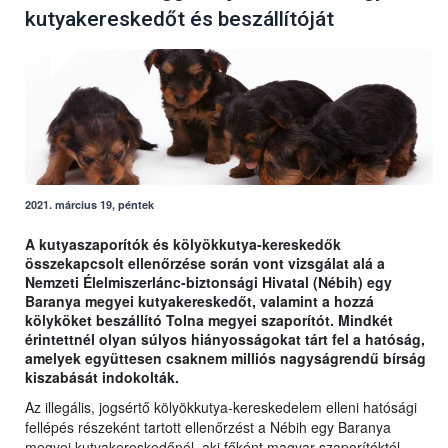
kutyakereskedőt és beszállítóját
2021. március 19, péntek
A kutyaszaporítók és kölyökkutya-kereskedők
összekapcsolt ellenőrzése során vont vizsgálat alá a
Nemzeti Élelmiszerlánc-biztonsági Hivatal (Nébih) egy
Baranya megyei kutyakereskedőt, valamint a hozzá
kölyköket beszállító Tolna megyei szaporítót. Mindkét
érintettnél olyan súlyos hiányosságokat tárt fel a hatóság,
amelyek együttesen csaknem milliós nagyságrendű bírság
kiszabását indokolták.
Az illegális, jogsértő kölyökkutya-kereskedelem elleni hatósági
fellépés részeként tartott ellenőrzést a Nébih egy Baranya
megyei kutyakereskedőnél, aki főként magyar szaporítóktól