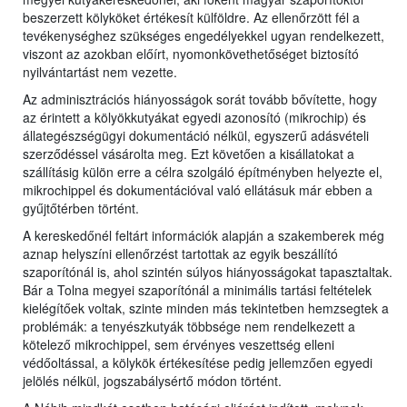
beszerzett kölyköket értékesít külföldre. Az ellenőrzött fél a
tevékenységhez szükséges engedélyekkel ugyan rendelkezett,
viszont az azokban előírt, nyomonkövethetőséget biztosító
nyilvántartást nem vezette.
Az adminisztrációs hiányosságok sorát tovább bővítette, hogy
az érintett a kölyökkutyákat egyedi azonosító (mikrochip) és
állategészségügyi dokumentáció nélkül, egyszerű adásvételi
szerződéssel vásárolta meg. Ezt követően a kisállatokat a
szállításig külön erre a célra szolgáló építményben helyezte el,
mikrochippel és dokumentációval való ellátásuk már ebben a
gyűjtőtérben történt.
A kereskedőnél feltárt információk alapján a szakemberek még
aznap helyszíni ellenőrzést tartottak az egyik beszállító
szaporítónál is, ahol szintén súlyos hiányosságokat tapasztaltak.
Bár a Tolna megyei szaporítónál a minimális tartási feltételek
kielégítőek voltak, szinte minden más tekintetben hemzsegtek a
problémák: a tenyészkutyák többsége nem rendelkezett a
kötelező mikrochippel, sem érvényes veszettség elleni
védőoltással, a kölykök értékesítése pedig jellemzően egyedi
jelölés nélkül, jogszabálysértő módon történt.