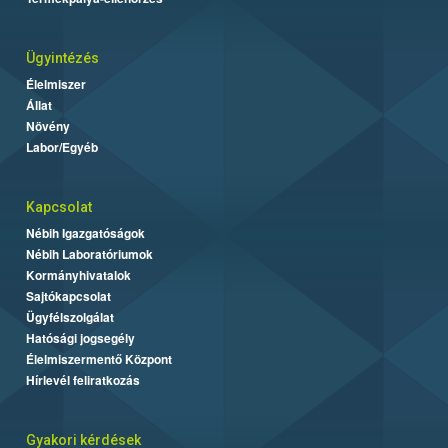
Ügyintézés
Élelmiszer
Állat
Növény
Labor/Egyéb
Kapcsolat
Nébih Igazgatóságok
Nébih Laboratóriumok
Kormányhivatalok
Sajtókapcsolat
Ügyfélszolgálat
Hatósági jogsegély
Élelmiszermentő Központ
Hírlevél feliratkozás
Gyakori kérdések