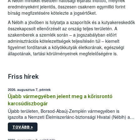
A Nébih mindkét esetben hatósági eljárást indított, melynek
eredményeként jelentős, összesen csaknem egymillió forint
bírság megfizetésére kötelezte a jogsértőket.
A Nébih a jövőben is folytatja a szaporítók és a kutyakereskedők
összekapcsolt ellenőrzését az ország teljes területén. A
szakemberek a szemlék során – a jogszabályban előírt
adminisztrációs kötelezettségek teljesítésén túl – kiemelt
figyelmet fordítanak a kölyökkutyák életkorának, egészségi
állapotának, tartási körülményeinek megfelelőségére is.
Friss hírek
2026. augusztus 7, péntek
Újabb vármegyében jelent meg a kőrisrontó
karcsúdíszbogár
Újabb területen, Borsod-Abaúj-Zemplén vármegyében is
igazolta a Nemzeti Élelmiszerlánc-biztonsági Hivatal (Nébih) a
kőrisrontó karcsúdíszbogár (Agrilus planipennis) jelenlétét. A
TOVÁBB >
kártevőt nem csak színcsapdában találták meg, de már fertőzött
fában is azonosították. A növényvédelmi szakemberek folytatják