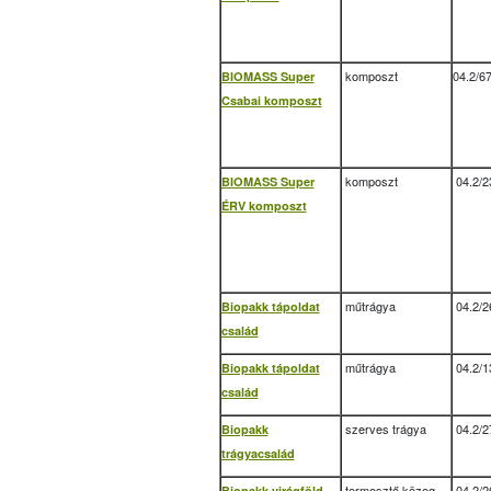
komposzt
04.2/6
BIOMASS Super
Csabai komposzt
komposzt
04.2/2
BIOMASS Super
ÉRV komposzt
műtrágya
04.2/2
Biopakk tápoldat
család
műtrágya
04.2/1
Biopakk tápoldat
család
szerves trágya
04.2/2
Biopakk
trágyacsalád
termesztő közeg
04.2/2
Biopakk virágföld