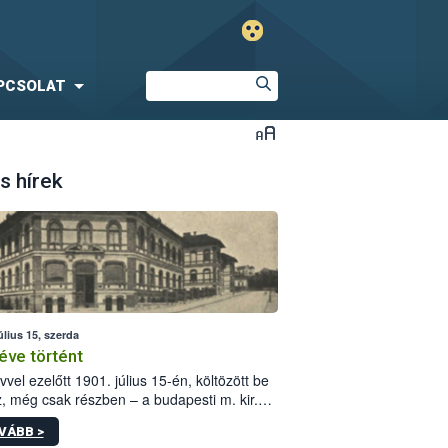
PCSOLAT
s hírek
úlius 15, szerda
éve történt
vvel ezelőtt 1901. július 15-én, költözött be
z, még csak részben – a budapesti m. kir.
i vetőmagvizsgáló állomás a Kis Rókus utca
VÁBB >
ám alatti, Czigler Győző által tervezett új