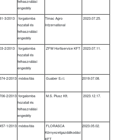
felhasználási
engedély
81-3/2013
forgalomba
Timac Agro
2023.07.25.
hozatali és
Intzernational
felhasználási
engedély
03-2/2013
forgalomba
ZFW Hortiservice KFT
2023.07.11.
hozatali és
felhasználási
engedély
574-2/2013
módosítás
Guaber S.r.l.
2019.07.08.
706-2/2013
forgalomba
M.S. Plusz Kft.
2023.12.17.
hozatali és
felhasználási
engedély
457-1/2013
módosítás
FLORASCA
2023.05.02.
Környezetgazdálkodási
KFT