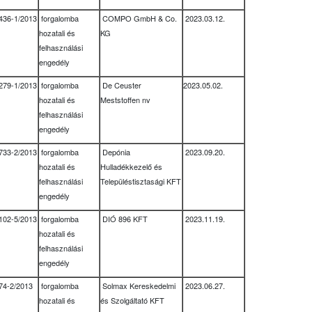
436-1/2013
forgalomba
COMPO GmbH & Co.
2023.03.12.
hozatali és
KG
felhasználási
engedély
279-1/2013
forgalomba
De Ceuster
2023.05.02.
hozatali és
Meststoffen nv
felhasználási
engedély
733-2/2013
forgalomba
Depónia
2023.09.20.
hozatali és
Hulladékkezelő és
felhasználási
Településtisztasági KFT
engedély
102-5/2013
forgalomba
DIÓ 896 KFT
2023.11.19.
hozatali és
felhasználási
engedély
74-2/2013
forgalomba
Solmax Kereskedelmi
2023.06.27.
hozatali és
és Szolgáltató KFT