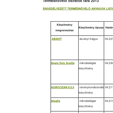
Termésnövelő okiratok tára 2013
ENGEDÉLYEZETT TERMÉSNÖVELŐ ANYAGOK LIST
Készítmény
Készítmény típusa
Határ
megnevezése
ásványi trágya
04.2/2
ABAVIT
mikrobiológiai
04.2/6
Aegis Sym Argilla
készítmény
növénykondicionáló
04.2/1
AGROCEAN 6.5.5
készítmény
mikrobiológiai
04.2/1
Algafix
készítmény