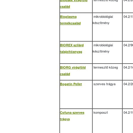
család
mikrobiológiai
04.2/1
Bioplasma
készítmény
termékcsalád
mikrobiológiai
04.2/9
BIOREX szilárd
készítmény
talajoltóanyag
termesztő közeg
04.2/1
BIORG virágföld
család
szerves trágya
04.2/2
Bogatin Pellet
komposzt
04.2/1
Cofuna szerves
trágya