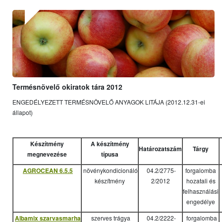
Termésnövelő okiratok tára 2012
ENGEDÉLYEZETT TERMÉSNÖVELŐ ANYAGOK LITÁJA (2012.12.31-ei
állapot)
Készítmény
A készítmény
Határozatszám
Tárgy
megnevezése
típusa
AGROCEAN 6.5.5
növénykondicionáló
04.2/2775-
forgalomba
készítmény
2/2012
hozatali és
felhasználási
engedélye
Albamix szarvasmarha
szerves trágya
04.2/2222-
forgalomba