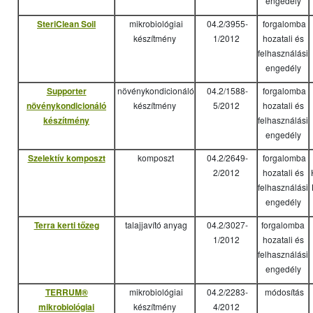
engedély
SteriClean Soil
mikrobiológiai
04.2/3955-
forgalomba
készítmény
1/2012
hozatali és
felhasználási
engedély
Supporter
növénykondicionáló
04.2/1588-
forgalomba
növénykondicionáló
készítmény
5/2012
hozatali és
készítmény
felhasználási
engedély
Szelektív komposzt
komposzt
04.2/2649-
forgalomba
2/2012
hozatali és
felhasználási
engedély
Terra kerti tőzeg
talajjavító anyag
04.2/3027-
forgalomba
1/2012
hozatali és
felhasználási
engedély
TERRUM®
mikrobiológiai
04.2/2283-
módosítás
mikrobiológiai
készítmény
4/2012