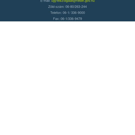
E-mail:
ugyfelszolgalat@nebih.gov.hu
Zöld szám: 06-80/263-244
Telefon: 06-1/ 336-9000
Fax: 06-1/336-9479