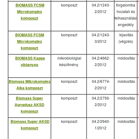
BIOMASS FCSM
komposzt
04.2/1243-
forgalomba
Microkomplex
2/2012
hozatali és
komposzt
felhasználási
engedély
BIOMASS FCSM
komposzt
04.2/1243-
kijavítás
Microkomplex
3/2012
(végzés)
komposzt
BIOMASS Kappa
mikrobiológiai
04.2/4662-
módosítás
oltóanyag
készítmény
2/2012
Biomass Mikrokomplex
komposzt
04.2/6774-
módosítás
Ajka komposzt
2/2012
Biomass Super
komposzt
04.2/2756-
módosítás
Agroplusz AKSD
2/2012
komposzt
Biomass Super AKSD
komposzt
04.2/2940-
módosítás
komposzt
1/2012