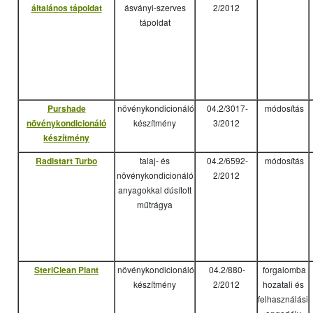
általános tápoldat
ásványi-szerves
2/2012
tápoldat
Purshade
növénykondicionáló
04.2/3017-
módosítás
növénykondicionáló
készítmény
3/2012
készítmény
Radistart Turbo
talaj- és
04.2/6592-
módosítás
növénykondicionáló
2/2012
anyagokkal dúsított
műtrágya
SteriClean Plant
növénykondicionáló
04.2/880-
forgalomba
készítmény
2/2012
hozatali és
felhasználási