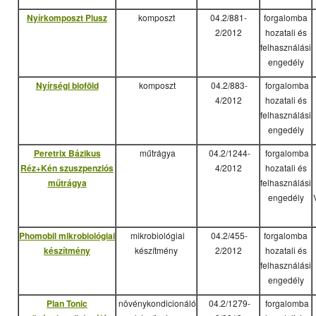
Nyírkomposzt Plusz
komposzt
04.2/881-
forgalomba
2/2012
hozatali és
felhasználási
engedély
Nyírségi bioföld
komposzt
04.2/883-
forgalomba
4/2012
hozatali és
felhasználási
engedély
Peretrix Bázikus
műtrágya
04.2/1244-
forgalomba
Réz+Kén szuszpenziós
4/2012
hozatali és
műtrágya
felhasználási
engedély
Phomobil mikrobiológiai
mikrobiológiai
04.2/455-
forgalomba
készítmény
készítmény
2/2012
hozatali és
felhasználási
engedély
Plan Tonic
növénykondicionáló
04.2/1279-
forgalomba