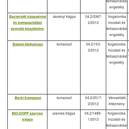
felhasználási
engedély
Bacteriolit trágyaérést
ásványi trágya
04.2/3367-
forgalomba
és komposztálást
2/2012
hozatali és
gyorsító készítmény
felhasználási
engedély
Bajomi biohumusz
komposzt
04.2/153-
forgalomba
3/2012
hozatali és
felhasználási
engedély
Berki Komposzt
komposzt
04.2/2517-
Városellátó
2/2012
Intézmény
BIO-DOPP szerves
szerves trágya
04.2/1489-
forgalomba
trágya
1/2012
hozatali és
felhasználási