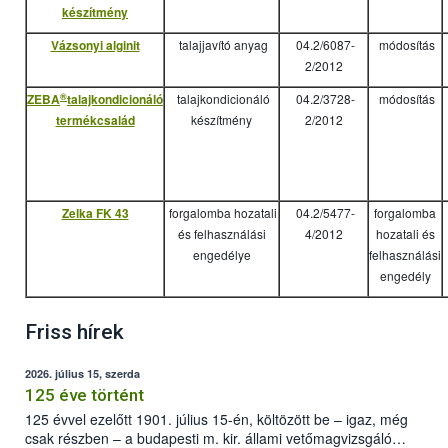
készítmény
Vázsonyi alginit
talajjavító anyag
04.2/6087-
módosítás
2/2012
®
ZEBA
talajkondicionáló
talajkondicionáló
04.2/3728-
módosítás
termékcsalád
készítmény
2/2012
Zelka FK 43
forgalomba hozatali
04.2/5477-
forgalomba
és felhasználási
4/2012
hozatali és
engedélye
felhasználási
engedély
Friss hírek
2026. július 15, szerda
125 éve történt
125 évvel ezelőtt 1901. július 15-én, költözött be – igaz, még
csak részben – a budapesti m. kir. állami vetőmagvizsgáló