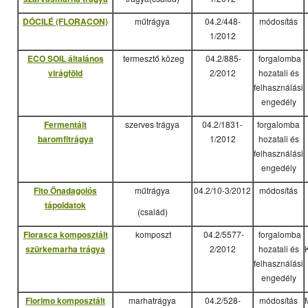
DÓCILÉ (FLORACON)
műtrágya
04.2/448-
módosítás
1/2012
ECO SOIL általános
termesztő közeg
04.2/885-
forgalomba
virágföld
2/2012
hozatali és
felhasználási
engedély
Fermentált
szerves trágya
04.2/1831-
forgalomba
baromfitrágya
1/2012
hozatali és
felhasználási
engedély
Fito Önadagolós
műtrágya
04.2/10-3/2012
módosítás
tápoldatok
(család)
Florasca komposztált
komposzt
04.2/5577-
forgalomba
szürkemarha trágya
2/2012
hozatali és
felhasználási
engedély
Florimo komposztált
marhatrágya
04.2/528-
módosítás