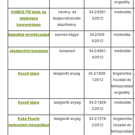
engedély
HUMUS FW lomb- és
növény- és
04.2/5581-
módosítás
talajtrágya
talajkondicionáló
3/2012
koncentrátum
készítmény
Italpollina termékcsalád
szerves trágya
04.2/529-
módosítás
5/2012
Jászberényi komposzt
komposzt
04.2/4661-
módosítás
4/2012
Keceli tőzeg
talajjavító anyag
04.2/1828-
forgalomba
1/2012
hozatali és
felhasználási
engedély
Keceli tőzeg
talajjavító anyag
04.2/1828-
módosítás
2/2012
Koka Feucht
talajjavító anyag
04.2/1578-
forgalomba
nedvesített mészkőliszt
2/2012
hozatali és
felhasználási