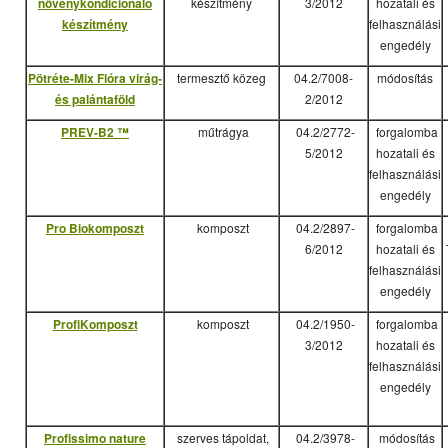
növénykondicionáló
készítmény
3/2012
hozatali és
készítmény
felhasználási
engedély
Pötréte-Mix Flóra virág-
termesztő közeg
04.2/7008-
módosítás
és palántaföld
2/2012
PREV-B2 ™
műtrágya
04.2/2772-
forgalomba
5/2012
hozatali és
felhasználási
engedély
Pro Biokomposzt
komposzt
04.2/2897-
forgalomba
6/2012
hozatali és
felhasználási
engedély
ProfiKomposzt
komposzt
04.2/1950-
forgalomba
3/2012
hozatali és
felhasználási
engedély
Profissimo nature
szerves tápoldat,
04.2/3978-
módosítás