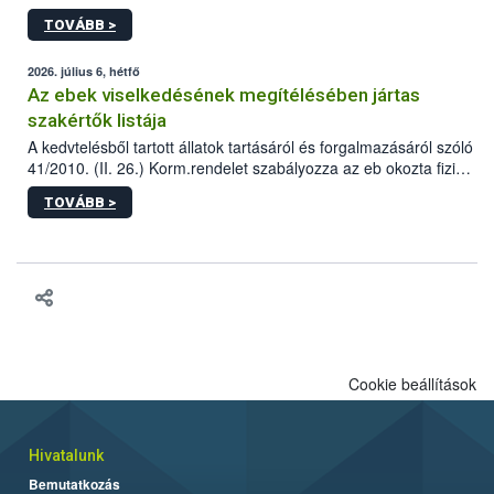
állomás a Kis Rókus utca 15. szám alatti, Czigler Győző által
TOVÁBB >
tervezett új épületébe.
2026. július 6, hétfő
Az ebek viselkedésének megítélésében jártas
szakértők listája
A kedvtelésből tartott állatok tartásáról és forgalmazásáról szóló
41/2010. (II. 26.) Korm.rendelet szabályozza az eb okozta fizikai
sérülés, illetve ennek veszélye keletkezésekor felmerülő
TOVÁBB >
hatósági feladatokat, valamint a veszélyes eb tartását és annak
engedélyezését. Ezen eljárások során szükség esetén be kell
vonni az ebek viselkedésének megítélésében jártas szakértőt.
Cookie beállítások
Hivatalunk
Bemutatkozás