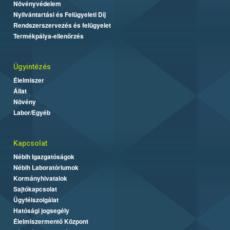
Növényvédelem
Nyilvántartási és Felügyeleti Díj
Rendszerszervezés és felügyelet
Termékpálya-ellenőrzés
Ügyintézés
Élelmiszer
Állat
Növény
Labor/Egyéb
Kapcsolat
Nébih Igazgatóságok
Nébih Laboratóriumok
Kormányhivatalok
Sajtókapcsolat
Ügyfélszolgálat
Hatósági jogsegély
Élelmiszermentő Központ