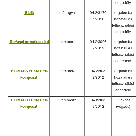
engedély
Biofit
műtrágya
04.2/3176-
forgalomba
1/2012
hozatali és
felhasználási
engedély
Biofungi termékcsalád
komposzt
04.2/3096-
forgalomba
2/2012
hozatali és
felhasználási
engedély
BIOMASS FCSM Cell-
komposzt
04.2/908-
forgalomba
komposzt
2/2012
hozatali és
felhasználási
engedély
BIOMASS FCSM Cell-
komposzt
04.2/908-
kijavítás
komposzt
3/2012
(végzés)