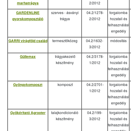
marhatrágya
2/2012
GARDENLINE
szerves - ásványi
04.2/1278-
forgalomba
gyorskomposztáló
trágya
2/2012
hozatali és
felhasználási
engedély
GARRI virágföld család
termesztőközeg
04.2/1632-
módosítás
3/2012
Güllemax
trágyakezelő
04.2/3178-
forgalomba
készítmény
1/2012
hozatali és
felhasználási
engedély
Gyöngykomposzt
komposzt
04.2/2701-
forgalomba
1/2012
hozatali és
felhasználási
engedély
Gyökéritató Agrooter
talajkondicionáló
04.2/199-
forgalomba
készítmény
3/2012
hozatali és
felhasználási
engedély