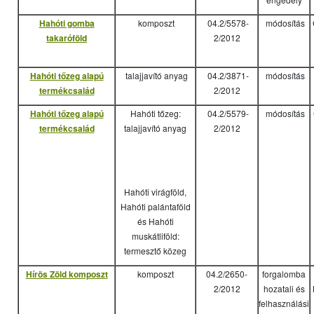
Hahóti gomba
komposzt
04.2/5578-
módosítás
takaróföld
2/2012
Hahóti tőzeg alapú
talajjavító anyag
04.2/3871-
módosítás
termékcsalád
2/2012
Hahóti tőzeg alapú
Hahóti tőzeg:
04.2/5579-
módosítás
termékcsalád
talajjavító anyag
2/2012
Hahóti virágföld,
Hahóti palántaföld
és Hahóti
muskátliföld:
termesztő közeg
Hírös Zöld komposzt
komposzt
04.2/2650-
forgalomba
2/2012
hozatali és
felhasználási