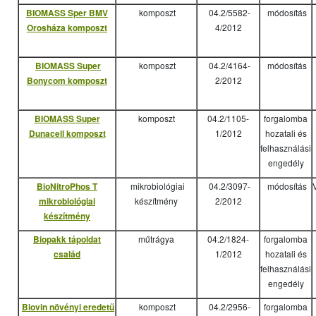
BIOMASS Sper BMV
komposzt
04.2/5582-
módosítás
Orosháza komposzt
4/2012
BIOMASS Super
komposzt
04.2/4164-
módosítás
Bonycom komposzt
2/2012
BIOMASS Super
komposzt
04.2/1105-
forgalomba
Dunacell komposzt
1/2012
hozatali és
felhasználási
engedély
BioNitroPhos T
mikrobiológiai
04.2/3097-
módosítás
mikrobiológiai
készítmény
2/2012
készítmény
Biopakk tápoldat
műtrágya
04.2/1824-
forgalomba
család
1/2012
hozatali és
felhasználási
engedély
Biovin növényi eredetű
komposzt
04.2/2956-
forgalomba