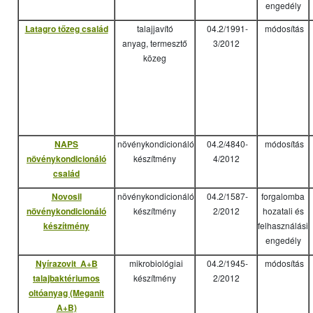
engedély
Latagro tőzeg család
talajjavító
04.2/1991-
módosítás
anyag, termesztő
3/2012
közeg
NAPS
növénykondicionáló
04.2/4840-
módosítás
növénykondicionáló
készítmény
4/2012
család
Novosil
növénykondicionáló
04.2/1587-
forgalomba
növénykondicionáló
készítmény
2/2012
hozatali és
készítmény
felhasználási
engedély
Nyírazovit A+B
mikrobiológiai
04.2/1945-
módosítás
talajbaktériumos
készítmény
2/2012
oltóanyag (Meganit
A+B)