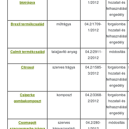
biotrágya
1/2012
hozatali és
felhasználási
engedély
Brexil termékcsalád
műtrágya
04.2/1709-
forgalomba
1/2012
hozatali és
felhasználási
engedély
Calmit termékcsalád
talajjavító anyag
04.2/2911-
módosítás
2/2012
Citrosol
szerves trágya
04.2/1585-
forgalomba
3/2012
hozatali és
felhasználási
engedély
Csiperke
komposzt
04.2/3368-
forgalomba
gombakomposzt
2/2012
hozatali és
felhasználási
engedély
Csomagolt
szerves
04.2/280-
módosítás
szarvasmarha trágya
trágya(család)
1/2012