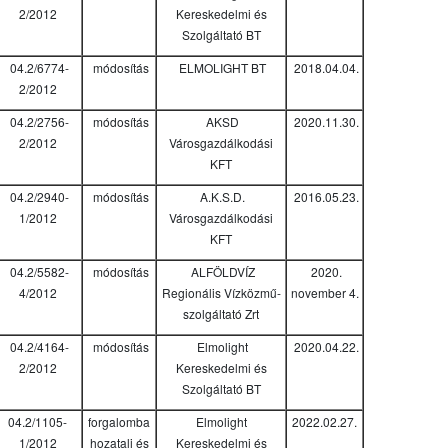
2/2012
Kereskedelmi és
Szolgáltató BT
04.2/6774-
módosítás
ELMOLIGHT BT
2018.04.04.
2/2012
04.2/2756-
módosítás
AKSD
2020.11.30.
2/2012
Városgazdálkodási
KFT
04.2/2940-
módosítás
A.K.S.D.
2016.05.23.
1/2012
Városgazdálkodási
KFT
04.2/5582-
módosítás
ALFÖLDVÍZ
2020.
4/2012
Regionális Vízközmű-
november 4.
szolgáltató Zrt
04.2/4164-
módosítás
Elmolight
2020.04.22.
2/2012
Kereskedelmi és
Szolgáltató BT
04.2/1105-
forgalomba
Elmolight
2022.02.27.
1/2012
hozatali és
Kereskedelmi és