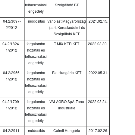
felhasználási
Szolgáltató BT
engedély
04.2/3097-
módosítás
Variplast Magyarország
2021.02.15.
2/2012
Ipari, Kereskedelmi és
Szolgáltató KFT
04.2/1824-
forgalomba
T-MIX-KER KFT
2022.03.30.
1/2012
hozatali és
felhasználási
engedély
04.2/2956-
forgalomba
Bio Hungária KFT
2022.05.31.
1/2012
hozatali és
felhasználási
engedély
04.2/1709-
forgalomba
VALAGRO SpA-Zona
2022.03.24.
1/2012
hozatali és
Industriale
felhasználási
engedély
04.2/2911-
módosítás
Calmit Hungária
2017.02.26.