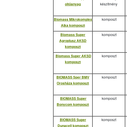
oltóanyag
készítmény
Biomass Mikrokomplex
komposzt
Ajka komposzt
Biomass Super
komposzt
Agroplusz AKSD
komposzt
Biomass Super AKSD
komposzt
komposzt
BIOMASS Sper BMV
komposzt
Orosháza komposzt
BIOMASS Super
komposzt
Bonycom komposzt
BIOMASS Super
komposzt
Dunacell komposzt