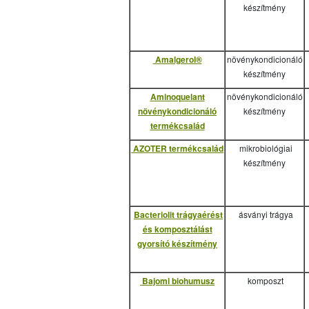
készítmény
Amalgerol®
növénykondicionáló
készítmény
Aminoquelant
növénykondicionáló
növénykondicionáló
készítmény
termékcsalád
AZOTER termékcsalád
mikrobiológiai
készítmény
Bacteriolit trágyaérést
ásványi trágya
és komposztálást
gyorsító készítmény
Bajomi biohumusz
komposzt