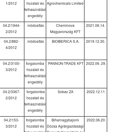
1/2012
hozatali és
Agrochemicals Limited
felhasználási
engedély
04.2/1944-
módosítás
Cheminova
2021.06.14.
2/2012
Magyarország KFT
04.2/882-
módosítás
BIOIBERICA S.A.
2019.12.30.
4/2012
04.2/3100-
forgalomba
PANNON-TRADE KFT
2022.06. 29.
3/2012
hozatali és
felhasználási
engedély
04.2/3367-
forgalomba
Sobac ZA
2022.12.11.
2/2012
hozatali és
felhasználási
engedély
04.2/153-
forgalomba
Biharnagybajomi
2022.06.20.
3/2012
hozatali és
Dózsa Agrárgazdasági