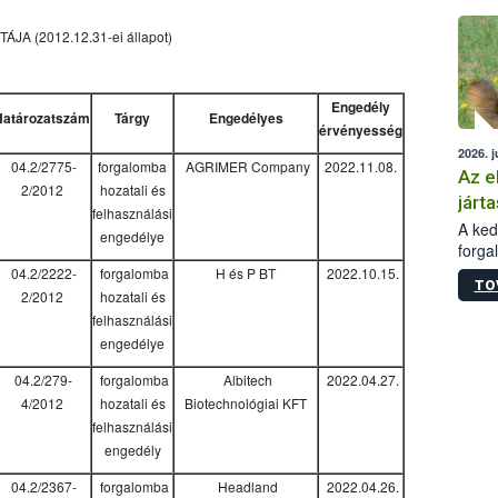
épüle
 (2012.12.31-ei állapot)
Engedély
Határozatszám
Tárgy
Engedélyes
érvényesség
2026. j
04.2/2775-
forgalomba
AGRIMER Company
2022.11.08.
Az e
2/2012
hozatali és
járta
felhasználási
A kedv
engedélye
forga
Korm.
04.2/2222-
forgalomba
H és P BT
2022.10.15.
TO
sérül
2/2012
hozatali és
felme
felhasználási
veszé
engedélye
Ezen 
vonni
04.2/279-
forgalomba
Albitech
2022.04.27.
jártas
4/2012
hozatali és
Biotechnológiai KFT
felhasználási
engedély
04.2/2367-
forgalomba
Headland
2022.04.26.