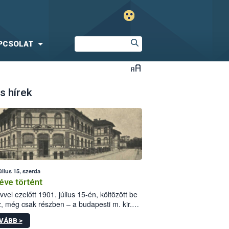
PCSOLAT
s hírek
úlius 15, szerda
éve történt
vvel ezelőtt 1901. július 15-én, költözött be
z, még csak részben – a budapesti m. kir.
i vetőmagvizsgáló állomás a Kis Rókus utca
VÁBB >
ám alatti, Czigler Győző által tervezett új