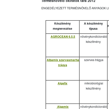
Termésnövelő okiratok tára 2012
ENGEDÉLYEZETT TERMÉSNÖVELŐ ANYAGOK LITÁJA
Készítmény
A készítmény
megnevezése
típusa
AGROCEAN 6.5.5
növénykondicionáló
készítmény
Albamix szarvasmarha
szerves trágya
trágya
Algafix
mikrobiológiai
készítmény
Algamix
növénykondicionáló