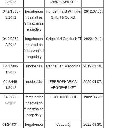
2/2012
Mészművek KFT
04.2/1585-
forgalomba
Ing. Bernhard Wilfinger
2012.07.30.
3/2012
hozatali és
GmbH & Co KG.
felhasználási
engedély
04.2/3368-
forgalomba
Szigetközi Gomba KFT
2022.12.12.
2/2012
hozatali és
felhasználási
engedély
04.2/280-
módosítás
Ivánné Bán Magdolna
2019.03.19.
1/2012
04.2/448-
módosítás
FERROPHARMA
2020.04.07.
1/2012
VEGYIPARI KFT
04.2/885-
forgalomba
ECO BIHOR SRL
2022.06.29.
2/2012
hozatali és
felhasználási
engedély
04.2/1831-
forgalomba
Csabatáj
2022.03.30.