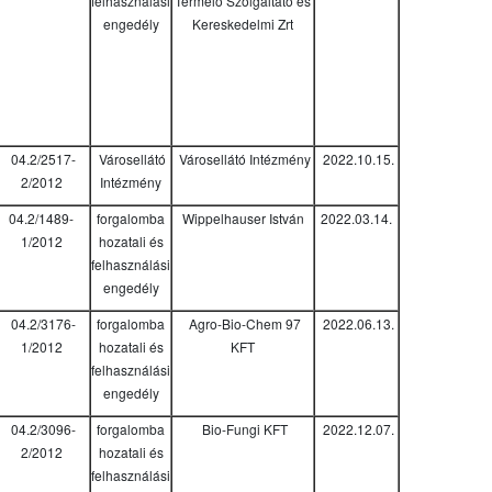
felhasználási
Termelő Szolgáltató és
engedély
Kereskedelmi Zrt
04.2/2517-
Városellátó
Városellátó Intézmény
2022.10.15.
2/2012
Intézmény
04.2/1489-
forgalomba
Wippelhauser István
2022.03.14.
1/2012
hozatali és
felhasználási
engedély
04.2/3176-
forgalomba
Agro-Bio-Chem 97
2022.06.13.
1/2012
hozatali és
KFT
felhasználási
engedély
04.2/3096-
forgalomba
Bio-Fungi KFT
2022.12.07.
2/2012
hozatali és
felhasználási