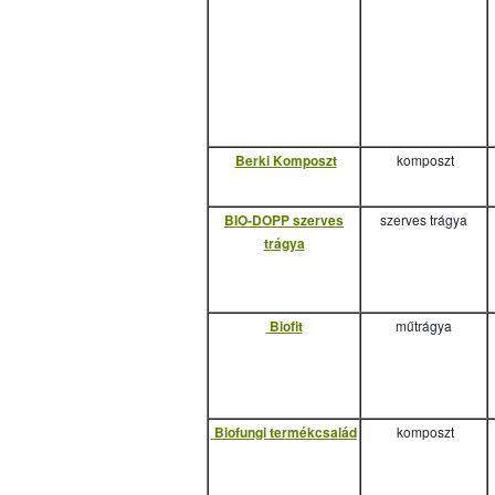
Berki Komposzt
komposzt
BIO-DOPP szerves
szerves trágya
trágya
Biofit
műtrágya
Biofungi termékcsalád
komposzt