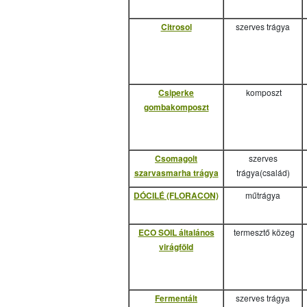
Citrosol
szerves trágya
Csiperke
komposzt
gombakomposzt
Csomagolt
szerves
szarvasmarha trágya
trágya(család)
DÓCILÉ (FLORACON)
műtrágya
ECO SOIL általános
termesztő közeg
virágföld
Fermentált
szerves trágya