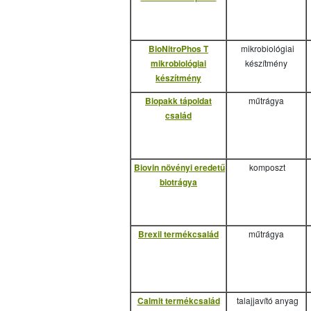
BioNitroPhos T
mikrobiológiai
mikrobiológiai
készítmény
készítmény
Biopakk tápoldat
műtrágya
család
Biovin növényi eredetű
komposzt
biotrágya
Brexil termékcsalád
műtrágya
Calmit termékcsalád
talajjavító anyag