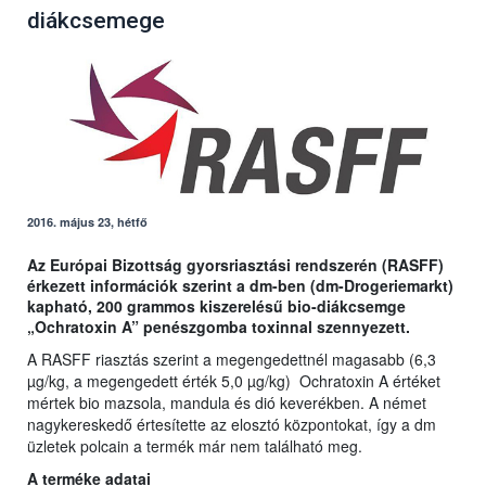
diákcsemege
2016. május 23, hétfő
Az Európai Bizottság gyorsriasztási rendszerén (RASFF)
érkezett információk szerint a dm-ben (dm-Drogeriemarkt)
kapható, 200 grammos kiszerelésű bio-diákcsemge
„Ochratoxin A” penészgomba toxinnal szennyezett.
A RASFF riasztás szerint a megengedettnél magasabb (6,3
µg/kg, a megengedett érték 5,0 µg/kg) Ochratoxin A értéket
mértek bio mazsola, mandula és dió keverékben. A német
nagykereskedő értesítette az elosztó központokat, így a dm
üzletek polcain a termék már nem található meg.
A terméke adatai