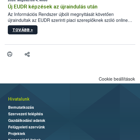
higiéniai szabályok betartása, a megfelelő hőkezelés, valamint a
maradékok szakszerű tárolása. A Nemzeti Élelmiszerlánc-
Új EUDR képzések az újraindulás után
biztonsági Hivatal (Nébih) Oktatási Programja összegyűjtötte a
Az Információs Rendszer újbóli megnyitását követően
biztonságos grillezés legfontosabb tudnivalóit.
újraindultak az EUDR szerinti piaci szereplőknek szóló online
képzések.
TOVÁBB >
Cookie beállítások
Hivatalunk
Bemutatkozás
Szervezeti felépítés
Gazdálkodási adatok
Felügyeleti szervünk
Projektek
Kapcsolódó linkek