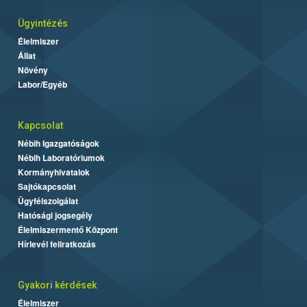
Ügyintézés
Élelmiszer
Állat
Növény
Labor/Egyéb
Kapcsolat
Nébih Igazgatóságok
Nébih Laboratóriumok
Kormányhivatalok
Sajtókapcsolat
Ügyfélszolgálat
Hatósági jogsegély
Élelmiszermentő Központ
Hírlevél feliratkozás
Gyakori kérdések
Élelmiszer