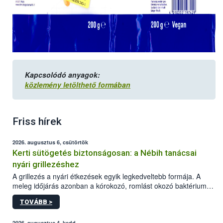
Kapcsolódó anyagok:
közlemény letölthető formában
Friss hírek
2026. augusztus 6, csütörtök
Kerti sütögetés biztonságosan: a Nébih tanácsai
nyári grillezéshez
A grillezés a nyári étkezések egyik legkedveltebb formája. A
meleg időjárás azonban a kórokozó, romlást okozó baktériumok
gyorsabb szaporodásának is kedvez. A szabadtéri sütögetés
TOVÁBB >
ezért nem csupán a megfelelő sütési technikáról szól: legalább
ilyen fontos az alapanyagok biztonságos kezelése, az alapvető
2026. augusztus 4, kedd