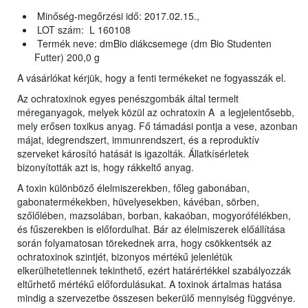
Minőség-megőrzési idő: 2017.02.15.,
LOT szám: L 160108
Termék neve: dmBio diákcsemege (dm Bio Studenten
Futter) 200,0 g
A vásárlókat kérjük, hogy a fenti termékeket ne fogyasszák el.
Az ochratoxinok egyes penészgombák által termelt
méreganyagok, melyek közül az ochratoxin A a legjelentősebb,
mely erősen toxikus anyag. Fő támadási pontja a vese, azonban
májat, idegrendszert, immunrendszert, és a reproduktív
szerveket károsító hatását is igazolták. Állatkísérletek
bizonyították azt is, hogy rákkeltő anyag.
A toxin különböző élelmiszerekben, főleg gabonában,
gabonatermékekben, hüvelyesekben, kávéban, sörben,
szőlőlében, mazsolában, borban, kakaóban, mogyorófélékben,
és fűszerekben is előfordulhat. Bár az élelmiszerek előállítása
során folyamatosan törekednek arra, hogy csökkentsék az
ochratoxinok szintjét, bizonyos mértékű jelenlétük
elkerülhetetlennek tekinthető, ezért határértékkel szabályozzák
eltűrhető mértékű előfordulásukat. A toxinok ártalmas hatása
mindig a szervezetbe összesen bekerülő mennyiség függvénye.