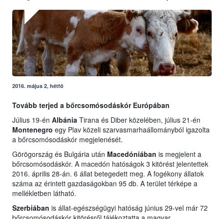
2016. május 2, hétfő
Tovább terjed a bőrcsomósodáskór Európában
Július 19-én
Albánia
Tirana és Diber közelében, július 21-én
Montenegro
egy Plav közeli szarvasmarhaállományból igazolta
a bőrcsomósodáskór megjelenését.
Görögország és Bulgária után
Macedóniában
is megjelent a
bőrcsomósodáskór. A macedón hatóságok 3 kitörést jelentettek
2016. április 28-án. 6 állat betegedett meg. A fogékony állatok
száma az érintett gazdaságokban 95 db. A terület térképe a
mellékletben látható.
Szerbiában
is állat-egészségügyi hatóság június 29-vel már 72
bőrcsomósodáskór kitörésről tájékoztatta a magyar