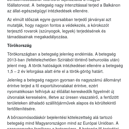
főállatorvost. A betegség nagy intenzitással terjed a Balkánon
az állat-egészségügyi intézkedések ellenére.
Az elmúlt időszak egyre gyorsabban terjedő járványai azt
mutatják, hogy nagyon fontos a védekezés, a kórokozót
terjesztő rovarok (szúnyogok, legyek) terjedésének és
támadásainak megakadályozása.
Törökország
Törökországban a betegség jelenleg endémiás. A betegség
2013-ban (feltételezhetően Szíriából történő behurcolás után)
jelent meg. A török hatóságok intézkedései ellenére a betegség
1,5 – 2 év leforgása alatt érte el a török-görög határt.
Jelenleg a betegség nagyon gyorsan és nagyszámú állományt
érintve terjed a fő exportútvonalakat érintve, ezért
nyomatékosan felhívjuk az élőállat-kereskedők figyelmét új
útvonalak keresésére, illetve az üresen visszatérő, a fertőzött
területeken áthaladó szállítójárművek alapos és körültekintő
fertőtlenítésére.
A bőrcsomósodáskór bejelentési kötelezettség alá tartozó
betegség mind Magyarországon mind az Európai Unióban. A
szarvasmarha fogékony a betegségre. A betegég fő terjedési