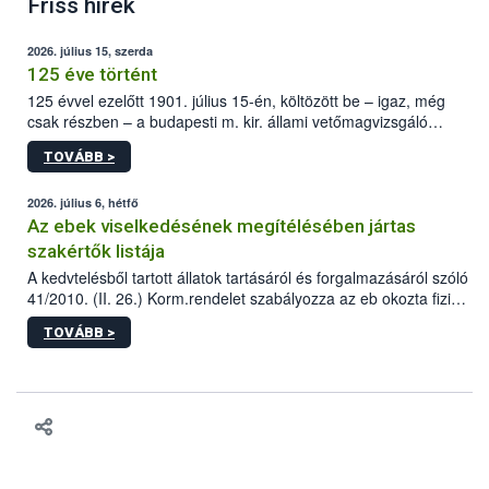
Friss hírek
2026. július 15, szerda
125 éve történt
125 évvel ezelőtt 1901. július 15-én, költözött be – igaz, még
csak részben – a budapesti m. kir. állami vetőmagvizsgáló
állomás a Kis Rókus utca 15. szám alatti, Czigler Győző által
TOVÁBB >
tervezett új épületébe.
2026. július 6, hétfő
Az ebek viselkedésének megítélésében jártas
szakértők listája
A kedvtelésből tartott állatok tartásáról és forgalmazásáról szóló
41/2010. (II. 26.) Korm.rendelet szabályozza az eb okozta fizikai
sérülés, illetve ennek veszélye keletkezésekor felmerülő
TOVÁBB >
hatósági feladatokat, valamint a veszélyes eb tartását és annak
engedélyezését. Ezen eljárások során szükség esetén be kell
vonni az ebek viselkedésének megítélésében jártas szakértőt.