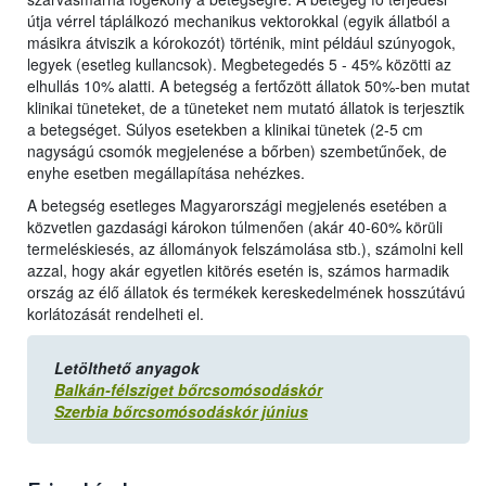
útja vérrel táplálkozó mechanikus vektorokkal (egyik állatból a
másikra átviszik a kórokozót) történik, mint például szúnyogok,
legyek (esetleg kullancsok). Megbetegedés 5 - 45% közötti az
elhullás 10% alatti. A betegség a fertőzött állatok 50%-ben mutat
klinikai tüneteket, de a tüneteket nem mutató állatok is terjesztik
a betegséget. Súlyos esetekben a klinikai tünetek (2-5 cm
nagyságú csomók megjelenése a bőrben) szembetűnőek, de
enyhe esetben megállapítása nehézkes.
A betegség esetleges Magyarországi megjelenés esetében a
közvetlen gazdasági károkon túlmenően (akár 40-60% körüli
termeléskiesés, az állományok felszámolása stb.), számolni kell
azzal, hogy akár egyetlen kitörés esetén is, számos harmadik
ország az élő állatok és termékek kereskedelmének hosszútávú
korlátozását rendelheti el.
Letölthető anyagok
Balkán-félsziget bőrcsomósodáskór
Szerbia bőrcsomósodáskór június