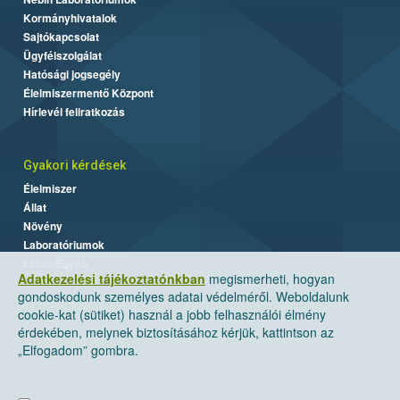
Kormányhivatalok
Sajtókapcsolat
Ügyfélszolgálat
Hatósági jogsegély
Élelmiszermentő Központ
Hírlevél feliratkozás
Gyakori kérdések
Élelmiszer
Állat
Növény
Laboratóriumok
Labor/Egyéb
Adatkezelési tájékoztatónkban
megismerheti, hogyan
gondoskodunk személyes adatai védelméről. Weboldalunk
cookie-kat (sütiket) használ a jobb felhasználói élmény
érdekében, melynek biztosításához kérjük, kattintson az
„Elfogadom” gombra.