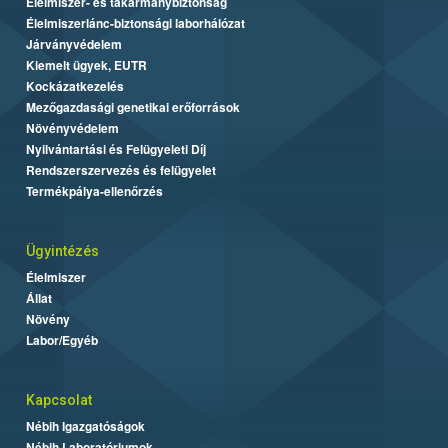
Élelmiszer- és takarmánybiztonság
Élelmiszerlánc-biztonsági laborhálózat
Járványvédelem
Kiemelt ügyek, EUTR
Kockázatkezelés
Mezőgazdasági genetikai erőforrások
Növényvédelem
Nyilvántartási és Felügyeleti Díj
Rendszerszervezés és felügyelet
Termékpálya-ellenőrzés
Ügyintézés
Élelmiszer
Állat
Növény
Labor/Egyéb
Kapcsolat
Nébih Igazgatóságok
Nébih Laboratóriumok