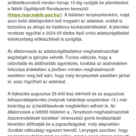
antibiotikumokról minden hónap 15-éig nyújtják be jelentésüket
a Nébih Ügyfélprofil Rendszeren keresztül
(
https://upr.nebih.gov.hu/
). A felületen tenyészetenként, majd
azon belül állatfajonként kell megadni az adatokat, ezáltal is
biztosítva az átfogó és hatékony kockázatértékelést. A jelentési
rendszer egyúttal a 2024-től életbe lépő uniós adatszolgáltatási
kötelezettség előkészítését is szolgálja.
Az állatorvosok az adatszolgáltatáshoz meghatalmazottak
segítségét is igénybe vehetik. Fontos változás, hogy a
célzottabb és átláthatóbb ügyintézés, továbbá az adatvédelem
fokozása érdekében a jövőben minden meghatalmazott
esetében meg kell adni, hogy mely tenyészetek esetében járhat
el, azaz rögzítheti az adatokat.
A fejlesztés augusztus 29-étől lesz elérhető és az augusztusi
felhasználásjelentés (melynek határideje szeptember 15.) már
kizárólag az új beállításoknak megfelelően adható le. Az
állatorvosok a feltöltő felületen a „
Tenyészet-meghatalmazottak
összerendelések kezelése
” elnevezésű gomb kiválasztását
követően állíthatják be a jogosultságokat, mely alapvetően
(további változásig) egyszeri teendő. Lényeges azonban, hogy