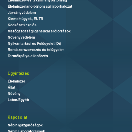
Élelmiszerlánc-biztonsági laborhálózat
Járványvédelem
Kiemelt ügyek, EUTR
Kockázatkezelés
Mezőgazdasági genetikai erőforrások
Növényvédelem
Nyilvántartási és Felügyeleti Díj
Rendszerszervezés és felügyelet
Termékpálya-ellenőrzés
Ügyintézés
Élelmiszer
Állat
Növény
Labor/Egyéb
Kapcsolat
Nébih Igazgatóságok
Nébih Laboratóriumok