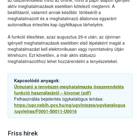
az összerendelést mind az online, mind a papír alapon igényelt
aktív meghatalmazások esetében kötelező megtenni. A
beállításról, valamint annak későbbi törléséről a
meghatalmazott és a meghatalmazó állatorvos egyaránt
automatikus értesítés kap ügyfélkapus tárhelyére.
A funkció élesítése, azaz augusztus 29-e után, az újonnan
igényelt meghatalmazások esetében első lépésként magát a
meghatalmazást kell elektronikusan vagy nyomtatvány útján
létrehozni. Ezt követően, a már aktív státuszú
meghatalmazotthoz lehet hozzárendelni a tenyészeteket.
Kapcsolódó anyagok
:
Útmutató a tenyészet-meghatalmazás összerendelés
funkció használatáról – kivonat (pdf)
Felhasználás bejelentés ügykatalógus leírása:
https://upr.nebih.gov.hu/ng/ugyintezes/ugykatalogus
/ugyleiras/F0001-S0011-U0016
Friss hírek