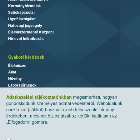
Kormányhivatalok
Sajtókapcsolat
Ügyfélszolgálat
Hatósági jogsegély
Élelmiszermentő Központ
Hírlevél feliratkozás
Gyakori kérdések
Élelmiszer
Állat
Növény
Laboratóriumok
Labor/Egyéb
Adatkezelési tájékoztatónkban
megismerheti, hogyan
gondoskodunk személyes adatai védelméről. Weboldalunk
cookie-kat (sütiket) használ a jobb felhasználói élmény
érdekében, melynek biztosításához kérjük, kattintson az
„Elfogadom” gombra.