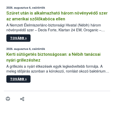
2026. augusztus 6, csütörtök
Szüret után is alkalmazható három növényvédő szer
az amerikai szőlőkabóca ellen
A Nemzeti Élelmiszerlánc-biztonsági Hivatal (Nébih) három
növényvédő szer – Decis Forte, Klartan 24 EW, Oroganic –
engedélyokiratát módosította, így azok a szüretet követően,
TOVÁBB >
egészen a vesszőérettség (BBCH 91) stádiumáig
felhasználhatóak a szőlőben. A kiterjesztések célja, hogy a korai
érésű szőlőkben is legyen lehetőség a károsító elleni további
2026. augusztus 6, csütörtök
védekezésre. Az Oroganic készítmény kis kiszerelésben kiskerti
Kerti sütögetés biztonságosan: a Nébih tanácsai
felhasználók számára is elérhető és ökológiai termesztésben is
nyári grillezéshez
engedélyezett.
A grillezés a nyári étkezések egyik legkedveltebb formája. A
meleg időjárás azonban a kórokozó, romlást okozó baktériumok
gyorsabb szaporodásának is kedvez. A szabadtéri sütögetés
TOVÁBB >
ezért nem csupán a megfelelő sütési technikáról szól: legalább
ilyen fontos az alapanyagok biztonságos kezelése, az alapvető
higiéniai szabályok betartása, a megfelelő hőkezelés, valamint a
maradékok szakszerű tárolása. A Nemzeti Élelmiszerlánc-
biztonsági Hivatal (Nébih) Oktatási Programja összegyűjtötte a
biztonságos grillezés legfontosabb tudnivalóit.