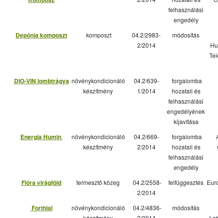
felhasználási
engedély
Depónia komposzt
komposzt
04.2/2983-
módosítás
2/2014
Hu
Tel
DIO-VIN lombtrágya
növénykondicionáló
04.2/639-
forgalomba
készítmény
1/2014
hozatali és
felhasználási
engedélyének
kijavítása
Energia Humin
növénykondicionáló
04.2/669-
forgalomba
készítmény
2/2014
hozatali és
felhasználási
engedély
Flóra virágföld
termesztő közeg
04.2/2558-
felfüggesztés
Eur
2/2014
Forthial
növénykondicionáló
04.2/4836-
módosítás
készítmény
2/2014
Lab