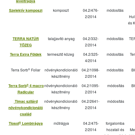
levéltrágya
Szelektív komposzt
komposzt
04.2/476-
módosítás
2/2014
Hul
és 
TERRA NATÚR
talajjavító anyag
04.2/332-
módosítás
TE
TŐZEG
2/2014
Terra Extra Földek
termesztő közeg
04.2/325-
módosítás
Te
4/2014
®
Terra Sorb
Foliar
növénykondicionáló
04.2/1098-
módosítás
BI
készítmény
2/2014
®
Terra Sorb
4 macro
növénykondicionáló
04.2/1095-
módosítás
BI
Radicular
készítmény
2/2014
Timac szilárd
növénykondicionáló
04.2/2641-
módosítás
növénykondicionáló
készítmény
2/2014
család
®
Tiosol
Lombtrágya
műtrágya
04.2/475-
forgalomba
2/2014
hozatali és
Me