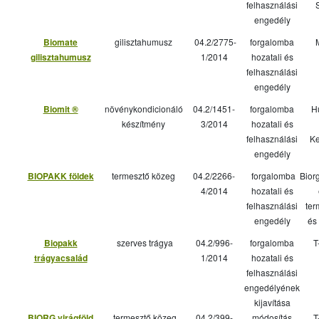
felhasználási
engedély
Biomate
gilisztahumusz
04.2/2775-
forgalomba
gilisztahumusz
1/2014
hozatali és
felhasználási
engedély
Biomit ®
növénykondicionáló
04.2/1451-
forgalomba
H
készítmény
3/2014
hozatali és
felhasználási
Ke
engedély
BIOPAKK földek
termesztő közeg
04.2/2266-
forgalomba
Bior
4/2014
hozatali és
felhasználási
ter
engedély
és
Biopakk
szerves trágya
04.2/996-
forgalomba
T
trágyacsalád
1/2014
hozatali és
felhasználási
engedélyének
kijavítása
BIORG virágföld
termesztő közeg
04.2/399-
módosítás
T