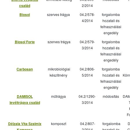
család
2/2014
Biosol
szerves trágya
04.2/578-
forgalomba
4/2014
hozatali és
felhasználási
engedély
Biosol Forte
szerves trágya
04.2/579-
forgalomba
3/2014
hozatali és
felhasználási
engedély
Carbosan
mikrobiológiai
04.2/806-
forgalomba
készítmény
5/2014
hozatali és
Körn
felhasználási
engedély
DAMISOL
műtrágya
04.2/1290-
módosítás
DAM
levéltrágya család
3/2014
F
Délzala Vita Szalmix
komposzt
04.2/807-
forgalomba
D
Komposz
2/2014
hozatali és
C