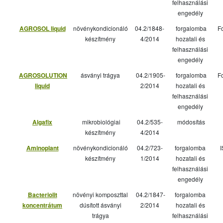
felhasználási
engedély
AGROSOL liquid
növénykondicionáló
04.2/1848-
forgalomba
F
készítmény
4/2014
hozatali és
felhasználási
engedély
AGROSOLUTION
ásványi trágya
04.2/1905-
forgalomba
F
liquid
2/2014
hozatali és
felhasználási
engedély
Algafix
mikrobiológiai
04.2/535-
módosítás
készítmény
4/2014
Aminoplant
növénykondicionáló
04.2/723-
forgalomba
I
készítmény
1/2014
hozatali és
felhasználási
engedély
Bacteriolit
növényi komposzttal
04.2/1847-
forgalomba
koncentrátum
dúsított ásványi
2/2014
hozatali és
trágya
felhasználási