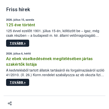
Friss hírek
2026. július 15, szerda
125 éve történt
125 évvel ezelőtt 1901. július 15-én, költözött be – igaz, még
csak részben – a budapesti m. kir. állami vetőmagvizsgáló
állomás a Kis Rókus utca 15. szám alatti, Czigler Győző által
TOVÁBB >
tervezett új épületébe.
2026. július 6, hétfő
Az ebek viselkedésének megítélésében jártas
szakértők listája
A kedvtelésből tartott állatok tartásáról és forgalmazásáról szóló
41/2010. (II. 26.) Korm.rendelet szabályozza az eb okozta fizikai
sérülés, illetve ennek veszélye keletkezésekor felmerülő
TOVÁBB >
hatósági feladatokat, valamint a veszélyes eb tartását és annak
engedélyezését. Ezen eljárások során szükség esetén be kell
vonni az ebek viselkedésének megítélésében jártas szakértőt.