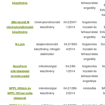
készítmény
felhasználási
engedély
Előá
Ke
Mikrokondi M
növénykondicionáló
04.2/2047-
forgalomba
növénykondicionáló
készítmény
1/2014
hozatali és
készítmény
felhasználási
Előá
engedély
Ke
N-Lock
talajkondicionáló
04.2/1850-
forgalomba
Do
készítmény, nitrogén
4/2014
hozatali és
stabilizátor
felhasználási
engedély
NovaFerm
mikrobiológiai
04.2/85-
forgalomba
No
mikrobiológiai
készítmény
1/2014
hozatali és
termékcsalád
felhasználási
engedélye
NPPL HiStick és
mikrobiológiai
04.2/1289-
módosítás
BA
NPPL HiCoat szója
készítmény
2/2014
S
oltóporok