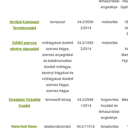
felhasználási
Ház
engedélye
Gyár
Vertikál Komposzt
komposzt
04.2/3559-
módosítás
V
Termékcsalád
2/2014
Va
S
VIANO szerves
műtrágyával dúsított
04.2/1093-
módosítás
növény tápcsalád
szerves trágya,
2/2014
K
szerves anyagokkal
Mar
és baktériumokkal
Fej
dúsított műtrágya,
ásványi trágyával és
műtrágyával dúsított
szerves trágya,
szerves trágya
Virágözön Virágföld
termesztő közeg
04.2/2948-
forgalomba
Més
Család
1/2014
hozatali és
felhasználási
engedélye
WaterSoil Water
talajkondicionáló
04.2/11012-
forgalomba