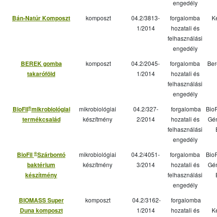
engedély
Bán-Natúr Komposzt
komposzt
04.2/3813-
forgalomba
Ke
1/2014
hozatali és
felhasználási
engedély
BEREK gomba
komposzt
04.2/2045-
forgalomba
Ber
takaróföld
1/2014
hozatali és
felhasználási
engedély
®
BioFil
mikrobiológiai
mikrobiológiai
04.2/327-
forgalomba
BioF
termékcsalád
készítmény
2/2014
hozatali és
Gén
felhasználási
engedély
®
BioFil
Szárbontó
mikrobiológiai
04.2/4051-
forgalomba
BioF
baktérium
készítmény
3/2014
hozatali és
Gén
készítmény
felhasználási
engedély
BIOMASS Super
komposzt
04.2/3162-
forgalomba
Duna komposzt
1/2014
hozatali és
K