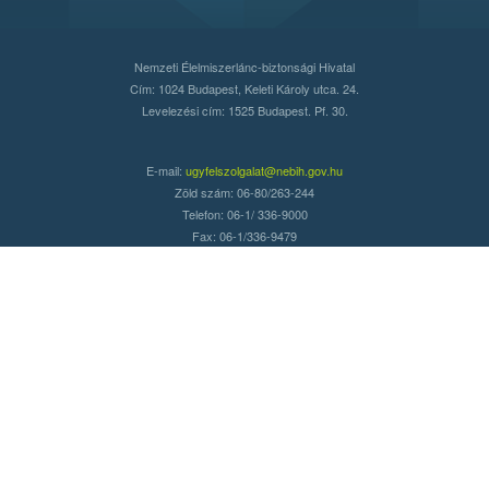
Nemzeti Élelmiszerlánc-biztonsági Hivatal
Cím: 1024 Budapest, Keleti Károly utca. 24.
Levelezési cím: 1525 Budapest. Pf. 30.
E-mail:
ugyfelszolgalat@nebih.gov.hu
Zöld szám: 06-80/263-244
Telefon: 06-1/ 336-9000
Fax: 06-1/336-9479