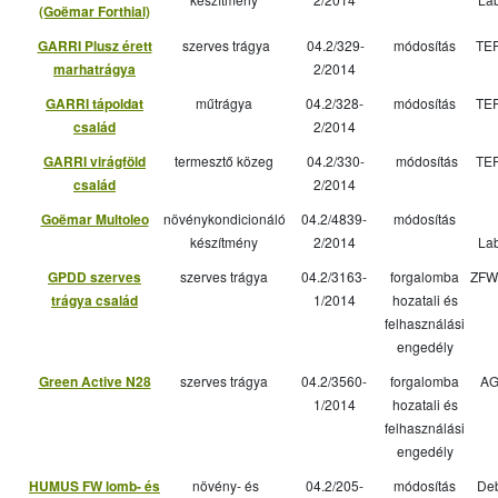
(Goëmar Forthial)
GARRI Plusz érett
szerves trágya
04.2/329-
módosítás
TE
marhatrágya
2/2014
GARRI tápoldat
műtrágya
04.2/328-
módosítás
TE
család
2/2014
GARRI virágföld
termesztő közeg
04.2/330-
módosítás
TE
család
2/2014
Goëmar Multoleo
növénykondicionáló
04.2/4839-
módosítás
készítmény
2/2014
Lab
GPDD szerves
szerves trágya
04.2/3163-
forgalomba
ZFW 
trágya család
1/2014
hozatali és
felhasználási
engedély
Green Active N28
szerves trágya
04.2/3560-
forgalomba
AG
1/2014
hozatali és
felhasználási
engedély
HUMUS FW lomb- és
növény- és
04.2/205-
módosítás
Deb