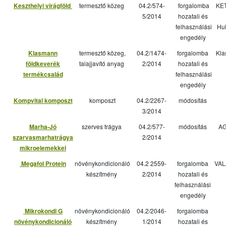
Keszthelyi virágföld
termesztő közeg
04.2/574-
forgalomba
KET
5/2014
hozatali és
felhasználási
Hul
engedély
Klasmann
termesztő közeg,
04.2/1474-
forgalomba
Kla
földkeverék
talajjavító anyag
2/2014
hozatali és
termékcsalád
felhasználási
engedély
Kompvital komposzt
komposzt
04.2/2267-
módosítás
3/2014
Marha-Jó
szerves trágya
04.2/577-
módosítás
AG
szarvasmarhatrágya
2/2014
mikroelemekkel
Megafol Protein
növénykondicionáló
04.2 2559-
forgalomba
VAL
készítmény
2/2014
hozatali és
felhasználási
engedély
Mikrokondi G
növénykondicionáló
04.2/2046-
forgalomba
növénykondicionáló
készítmény
1/2014
hozatali és