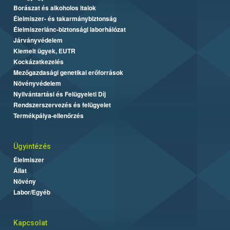
Borászat és alkoholos italok
Élelmiszer- és takarmánybiztonság
Élelmiszerlánc-biztonsági laborhálózat
Járványvédelem
Kiemelt ügyek, EUTR
Kockázatkezelés
Mezőgazdasági genetikai erőforrások
Növényvédelem
Nyilvántartási és Felügyeleti Díj
Rendszerszervezés és felügyelet
Termékpálya-ellenőrzés
Ügyintézés
Élelmiszer
Állat
Növény
Labor/Egyéb
Kapcsolat