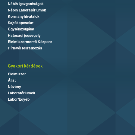
Nébih Igazgatóságok
Nébih Laboratóriumok
Kormányhivatalok
Sajtókapcsolat
Ügyfélszolgálat
Hatósági jogsegély
Élelmiszermentő Központ
Hírlevél feliratkozás
Gyakori kérdések
Élelmiszer
Állat
Növény
Laboratóriumok
Labor/Egyéb