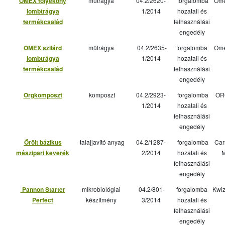
OMEX folyékony
műtrágya
04.2/2620-
forgalomba
Ome
lombtrágya
1/2014
hozatali és
termékcsalád
felhasználási
engedély
OMEX szilárd
műtrágya
04.2/2635-
forgalomba
Ome
lombtrágya
1/2014
hozatali és
termékcsalád
felhasználási
engedély
Orgkomposzt
komposzt
04.2/2923-
forgalomba
OR
1/2014
hozatali és
felhasználási
engedély
Őrölt bázikus
talajjavító anyag
04.2/1287-
forgalomba
Car
mészipari keverék
2/2014
hozatali és
M
felhasználási
engedély
Pannon Starter
mikrobiológiai
04.2/801-
forgalomba
Kwiz
Perfect
készítmény
3/2014
hozatali és
felhasználási
engedély