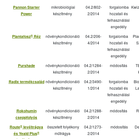
Pannon Starter
mikrobiológiai
04.2/802-
forgalomba
Kwiz
Power
készítmény
2/2014
hozatali és
felhasználási
engedély
®
Plantafosz
Réz
növénykondicionáló
04.2/206-
forgalomba
Pla
készítmény
4/2014
hozatali és
S
felhasználási
engedély
Purshade
növénykondicionáló
04.2/1284-
módosítás
T
készítmény
2/2014
Radix termékcsalád
növénykondicionáló
04.2/3490-
forgalomba
Bio
készítmény
1/2014
hozatali és
La
felhasználási
engedély
Rokohumin
növénykondicionáló
04.2/1288-
módosítás
R
cseppfolyós
készítmény
2/2014
®
Route
levéltrágya
összetett folyékony
04.2/1273-
módosítás
De
®
és Yeald Plus
műtrágya
2/2014