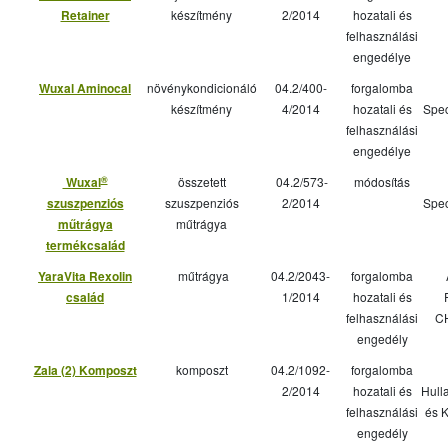
Retainer
készítmény
2/2014
hozatali és
felhasználási
engedélye
Wuxal Aminocal
növénykondicionáló
04.2/400-
forgalomba
készítmény
4/2014
hozatali és
Spe
felhasználási
engedélye
®
Wuxal
összetett
04.2/573-
módosítás
szuszpenziós
szuszpenziós
2/2014
Spe
műtrágya
műtrágya
termékcsalád
YaraVita Rexolin
műtrágya
04.2/2043-
forgalomba
család
1/2014
hozatali és
felhasználási
C
engedély
Zala (2) Komposzt
komposzt
04.2/1092-
forgalomba
2/2014
hozatali és
Hull
felhasználási
és 
engedély