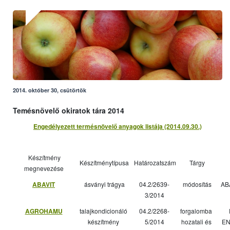
2014. október 30, csütörtök
Temésnövelő okiratok tára 2014
Engedélyezett termésnövelő anyagok listája (2014.09.30.)
Készítmény
Készítménytípusa
Határozatszám
Tárgy
megnevezése
ABAVIT
ásványi trágya
04.2/2639-
módosítás
AB
3/2014
AGROHAMU
talajkondicionáló
04.2/2268-
forgalomba
készítmény
5/2014
hozatali és
EN