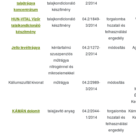
talajtrágya
talajkondicionáló
2/2014
koncentrátum
készítmény
HUN-VITAL Vízőr
talajkondicionáló
04.2/1849-
forgalomba
talajkondicionáló
készítmény
3/2014
hozatali és
készítmény
felhasználási
engedély
Jello levéltrágya
kéntartalmú
04.2/1272-
módosítás
Ag
szuszpenziós
2/2014
műtrágya
nitrogénnel és
mikroelemekkel
Káliumszulfát kivonat
műtrágya
04.2/2989-
módosítás
3/2014
É
Ke
KÁMÁN dolomit
talajjavító anyag
04.2/2044-
forgalomba
Kámá
1/2014
hozatali és
Ke
felhasználási
engedély