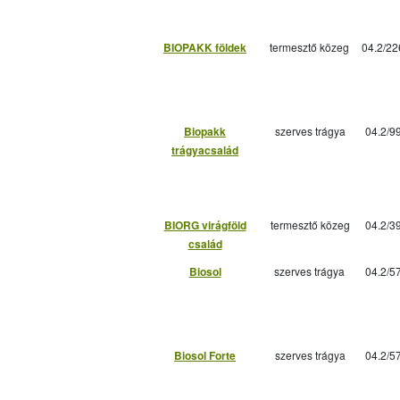
BIOPAKK földek
termesztő közeg
04.2/22
Biopakk
szerves trágya
04.2/9
trágyacsalád
BIORG virágföld
termesztő közeg
04.2/3
család
Biosol
szerves trágya
04.2/5
Biosol Forte
szerves trágya
04.2/5