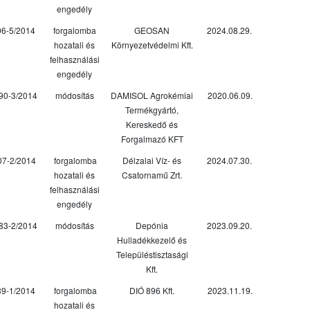
engedély
06-5/2014
forgalomba
GEOSAN
2024.08.29.
hozatali és
Környezetvédelmi Kft.
felhasználási
engedély
90-3/2014
módosítás
DAMISOL Agrokémiai
2020.06.09.
Termékgyártó,
Kereskedő és
Forgalmazó KFT
07-2/2014
forgalomba
Délzalai Víz- és
2024.07.30.
hozatali és
Csatornamű Zrt.
felhasználási
engedély
83-2/2014
módosítás
Depónia
2023.09.20.
Hulladékkezelő és
Településtisztasági
Kft.
39-1/2014
forgalomba
DIÓ 896 Kft.
2023.11.19.
hozatali és