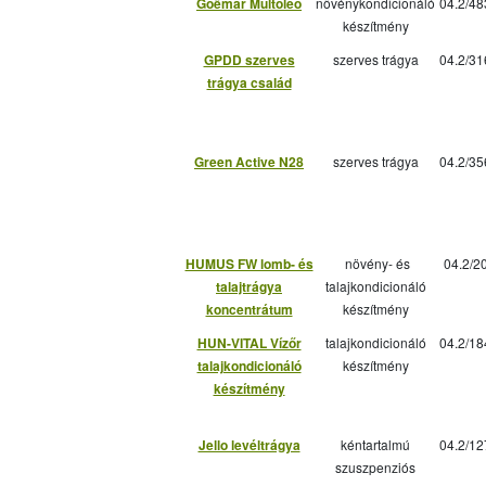
Goëmar Multoleo
növénykondicionáló
04.2/48
készítmény
GPDD szerves
szerves trágya
04.2/31
trágya család
Green Active N28
szerves trágya
04.2/35
HUMUS FW lomb- és
növény- és
04.2/2
talajtrágya
talajkondicionáló
koncentrátum
készítmény
HUN-VITAL Vízőr
talajkondicionáló
04.2/18
talajkondicionáló
készítmény
készítmény
Jello levéltrágya
kéntartalmú
04.2/12
szuszpenziós