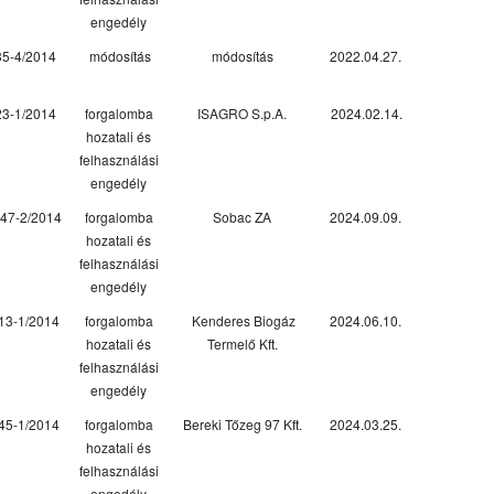
engedély
35-4/2014
módosítás
módosítás
2022.04.27.
23-1/2014
forgalomba
ISAGRO S.p.A.
2024.02.14.
hozatali és
felhasználási
engedély
47-2/2014
forgalomba
Sobac ZA
2024.09.09.
hozatali és
felhasználási
engedély
13-1/2014
forgalomba
Kenderes Biogáz
2024.06.10.
hozatali és
Termelő Kft.
felhasználási
engedély
45-1/2014
forgalomba
Bereki Tőzeg 97 Kft.
2024.03.25.
hozatali és
felhasználási
engedély