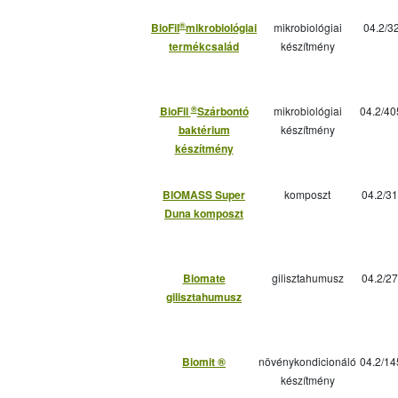
®
BioFil
mikrobiológiai
mikrobiológiai
04.2/3
termékcsalád
készítmény
®
BioFil
Szárbontó
mikrobiológiai
04.2/40
baktérium
készítmény
készítmény
BIOMASS Super
komposzt
04.2/31
Duna komposzt
Biomate
gilisztahumusz
04.2/27
gilisztahumusz
Biomit ®
növénykondicionáló
04.2/14
készítmény