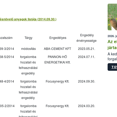
épüle
snövelő anyagok listája (2014.09.30.)
Engedély
2026. j
ozatszám
Tárgy
Engedélyes
érvényessége
Az e
járta
39-3/2014
módosítás
ABA-CEMENT KFT
2023.05.21.
A kedv
68-5/2014
forgalomba
PANNON-HŐ
2024.07.11.
forga
hozatali és
ENERGETIKAI Kft.
Korm.
TO
felhasználási
sérül
engedély
felme
veszé
48-4/2014
forgalomba
Focusynergy Kft.
2024.09.30.
Ezen 
hozatali és
vonni
felhasználási
jártas
engedély
05-2/2014
forgalomba
Focusynergy Kft.
2024.03.20.
hozatali és
felhasználási