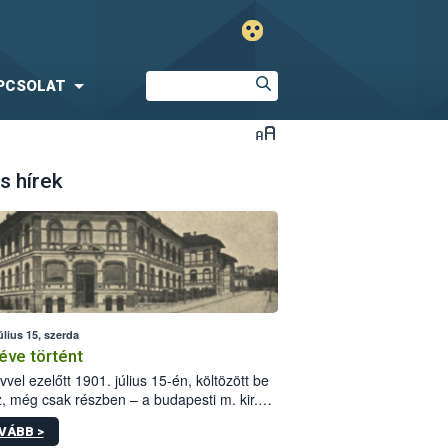
PCSOLAT
s hírek
úlius 15, szerda
éve történt
vvel ezelőtt 1901. július 15-én, költözött be
z, még csak részben – a budapesti m. kir.
i vetőmagvizsgáló állomás a Kis Rókus utca
VÁBB >
ám alatti, Czigler Győző által tervezett új