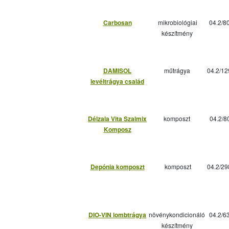
Carbosan
mikrobiológiai
04.2/8
készítmény
DAMISOL
műtrágya
04.2/12
levéltrágya család
Délzala Vita Szalmix
komposzt
04.2/8
Komposz
Depónia komposzt
komposzt
04.2/29
DIO-VIN lombtrágya
növénykondicionáló
04.2/6
készítmény