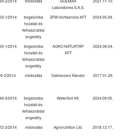
39-2/2014
módosítás
GOËMAR
2021.11.10.
Laboratoires S.A.S.
63-1/2014
forgalomba
ZFW Hortiservice KFT
2024.05.09.
hozatali és
felhasználási
engedély
60-1/2014
forgalomba
AGRO NATURTÁP
2024.06.04.
hozatali és
KFT
felhasználási
engedély
05-2/2014
módosítás
Debreczeni Nándor
2017.01.29.
49-3/2014
forgalomba
WaterSoil Kft.
2024.09.05.
hozatali és
felhasználási
engedély
72-2/2014
módosítás
Agronutrition Ltd.
2018.12.17.