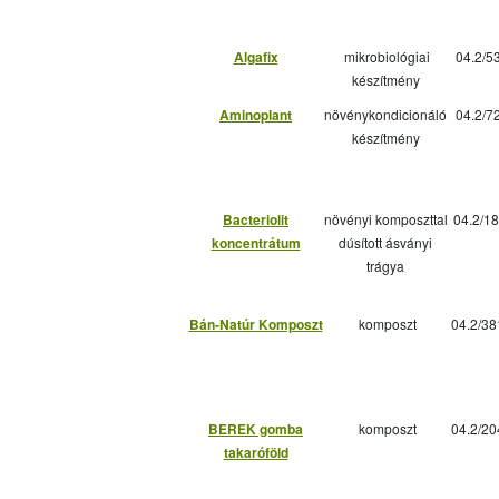
Algafix
mikrobiológiai
04.2/5
készítmény
Aminoplant
növénykondicionáló
04.2/7
készítmény
Bacteriolit
növényi komposzttal
04.2/18
koncentrátum
dúsított ásványi
trágya
Bán-Natúr Komposzt
komposzt
04.2/38
BEREK gomba
komposzt
04.2/20
takaróföld