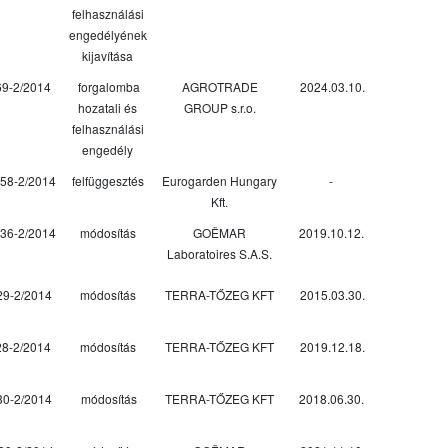
felhasználási
engedélyének
kijavítása
69-2/2014
forgalomba
AGROTRADE
2024.03.10.
hozatali és
GROUP s.r.o.
felhasználási
engedély
58-2/2014
felfüggesztés
Eurogarden Hungary
-
Kft.
36-2/2014
módosítás
GOËMAR
2019.10.12.
Laboratoires S.A.S.
29-2/2014
módosítás
TERRA-TŐZEG KFT
2015.03.30.
28-2/2014
módosítás
TERRA-TŐZEG KFT
2019.12.18.
30-2/2014
módosítás
TERRA-TŐZEG KFT
2018.06.30.