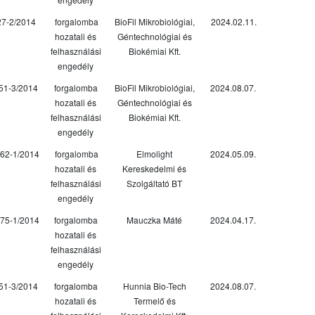
27-2/2014
forgalomba
BioFil Mikrobiológiai,
2024.02.11.
hozatali és
Géntechnológiai és
felhasználási
Biokémiai Kft.
engedély
51-3/2014
forgalomba
BioFil Mikrobiológiai,
2024.08.07.
hozatali és
Géntechnológiai és
felhasználási
Biokémiai Kft.
engedély
62-1/2014
forgalomba
Elmolight
2024.05.09.
hozatali és
Kereskedelmi és
felhasználási
Szolgáltató BT
engedély
75-1/2014
forgalomba
Mauczka Máté
2024.04.17.
hozatali és
felhasználási
engedély
51-3/2014
forgalomba
Hunnia Bio-Tech
2024.08.07.
hozatali és
Termelő és