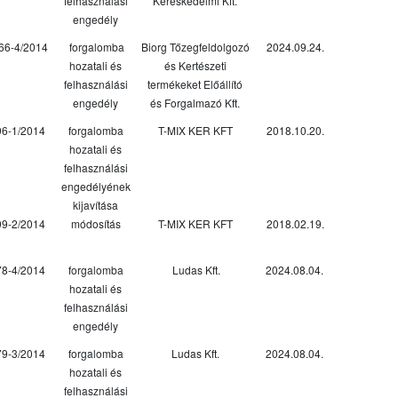
felhasználási
Kereskedelmi Kft.
engedély
66-4/2014
forgalomba
Biorg Tőzegfeldolgozó
2024.09.24.
hozatali és
és Kertészeti
felhasználási
termékeket Előállító
engedély
és Forgalmazó Kft.
96-1/2014
forgalomba
T-MIX KER KFT
2018.10.20.
hozatali és
felhasználási
engedélyének
kijavítása
99-2/2014
módosítás
T-MIX KER KFT
2018.02.19.
78-4/2014
forgalomba
Ludas Kft.
2024.08.04.
hozatali és
felhasználási
engedély
79-3/2014
forgalomba
Ludas Kft.
2024.08.04.
hozatali és
felhasználási