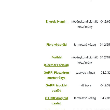
Energia Humin
növénykondicionáló
04.2/6
készítmény
Flóra virágföld
termesztő közeg
04.2/25
Forthial
növénykondicionáló
04.2/48
készítmény
(Goëmar Forthial)
GARRI Plusz érett
szerves trágya
04.2/3
marhatrágya
GARRI tápoldat
műtrágya
04.2/3
család
GARRI virágföld
termesztő közeg
04.2/3
család