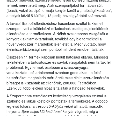
lisztből (nagyobb szemcseméretű teljes kiőrlésű lisztből) készült
termék mérettetett meg. Alak szempontjából formában sült
(toast), vekni és cipó formájú kenyér került a „hatósági kosárba”,
amelyek közül 5 külföldi, 13 pedig hazai gyártótól származott.
A tavaszi liszt célellenőrzéshez hasonlóan ezúttal is kiemelt
szempont volt a különböző mikotoxinok esetleges jelenlétének
ellenőrzése a termékekben. A Nébih szakemberei vizsgálták a
kenyerek akrilamid-tartalmát, továbbá egy bio terméknél a
növényvédőszer maradékok jelenlétét is. Megnyugtató, hogy
élelmiszerbiztonsági szempontból mindent rendben találtak.
Összesen 11 termék kapcsán indult hatósági eljárás. Minőség
tekintetében a tartósítószer és savfok vizsgálatok nem tártak fel
problémát. Egy termék esetében a szárazanyagra
vonatkoztatott sótartalommal azonban gond akadt, a felső
határértéket meghaladó mért érték miatt élelmiszer-ellenőrzési
bírságot is kiszabtak az ellenőrök, 200.000 Ft értékben.
Ezenkívül több jelölési hibát is találtak a hatósági felügyelők.
A Szupermenta termékteszt kedveltségi vizsgálatán ezúttal is
szakértő és laikus kóstolók pontozták a termékeket. A dobogó
legfelső fokára, a
Tesco Tönkölyös vekni
állhatott, második
helyen a
Spar teljes kiőrlésű toast kenyér
végzett, míg a