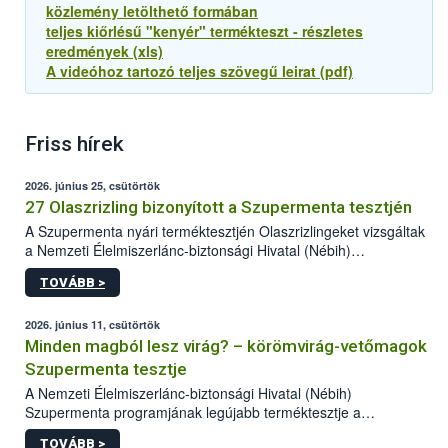
közlemény letölthető formában
teljes kiőrlésű "kenyér" termékteszt - részletes
eredmények (xls)
A videóhoz tartozó teljes szövegű leirat (pdf)
Friss hírek
2026. június 25, csütörtök
27 Olaszrizling bizonyított a Szupermenta tesztjén
A Szupermenta nyári terméktesztjén Olaszrizlingeket vizsgáltak
a Nemzeti Élelmiszerlánc-biztonsági Hivatal (Nébih)
szakemberei. Összesen 27 bor került „nagyító alá”, melyek az
TOVÁBB >
élelmiszerbiztonsági és -minőségi vizsgálatok, valamint a
jelölés-ellenőrzés szempontjából is megfeleltek. A kedveltségi
vizsgálaton az is kiderült, melyek a kóstolók által
2026. június 11, csütörtök
legkedveltebbnek ítélt Olaszrizlingek.
Minden magból lesz virág? – körömvirág-vetőmagok
Szupermenta tesztje
A Nemzeti Élelmiszerlánc-biztonsági Hivatal (Nébih)
Szupermenta programjának legújabb terméktesztje a
körömvirág-vetőmagokra fókuszált. A hatósági vizsgálatokon a
TOVÁBB >