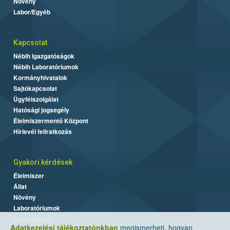
Növény
Labor/Egyéb
Kapcsolat
Nébih Igazgatóságok
Nébih Laboratóriumok
Kormányhivatalok
Sajtókapcsolat
Ügyfélszolgálat
Hatósági jogsegély
Élelmiszermentő Központ
Hírlevél feliratkozás
Gyakori kérdések
Élelmiszer
Állat
Növény
Laboratóriumok
Labor/Egyéb
Adatkezelési tájékoztatónkban
megismerheti, hogyan