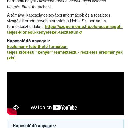
harmadik helyet
Rivercote toast szeletek teljes kiőrlésű
búzaliszttel
érdemelte ki.
A témával kapcsolatos további információk és a részletes
vizsgálati eredmények elérhetők a Nébih Szupermenta
termékteszt oldalán:
https://szupermenta.hu/elorecsomagolt-
teljes-kiorlesu-kenyereket-teszteltunk/
Kapcsolódó anyagok:
közlemény letölthető formában
teljes kiőrlésű "kenyér" termékteszt - részletes eredmények
(xls)
Kapcsolódó anyagok: