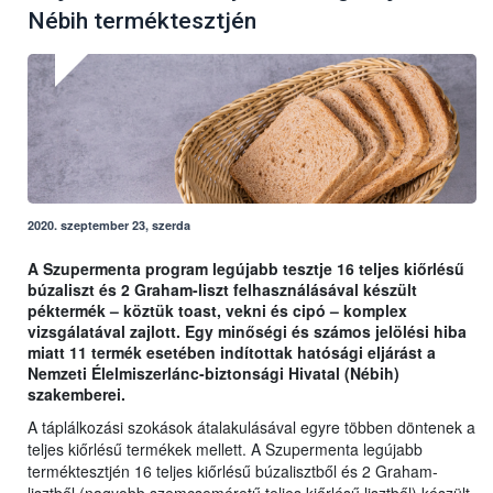
Nébih terméktesztjén
2020. szeptember 23, szerda
A Szupermenta program legújabb tesztje 16 teljes kiőrlésű
búzaliszt és 2 Graham-liszt felhasználásával készült
péktermék – köztük toast, vekni és cipó – komplex
vizsgálatával zajlott. Egy minőségi és számos jelölési hiba
miatt 11 termék esetében indítottak hatósági eljárást a
Nemzeti Élelmiszerlánc-biztonsági Hivatal (Nébih)
szakemberei.
A táplálkozási szokások átalakulásával egyre többen döntenek a
teljes kiőrlésű termékek mellett. A Szupermenta legújabb
terméktesztjén 16 teljes kiőrlésű búzalisztből és 2 Graham-