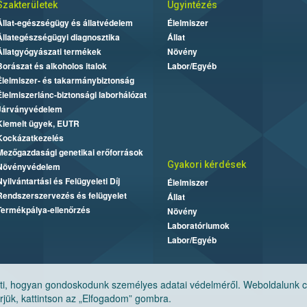
Szakterületek
Ügyintézés
Állat-egészségügy és állatvédelem
Élelmiszer
Állategészségügyi diagnosztika
Állat
Állatgyógyászati termékek
Növény
Borászat és alkoholos italok
Labor/Egyéb
Élelmiszer- és takarmánybiztonság
Élelmiszerlánc-biztonsági laborhálózat
Járványvédelem
Kiemelt ügyek, EUTR
Kockázatkezelés
Mezőgazdasági genetikai erőforrások
Gyakori kérdések
Növényvédelem
Nyilvántartási és Felügyeleti Díj
Élelmiszer
Rendszerszervezés és felügyelet
Állat
Termékpálya-ellenőrzés
Növény
Laboratóriumok
Labor/Egyéb
, hogyan gondoskodunk személyes adatai védelméről. Weboldalunk cook
jük, kattintson az „Elfogadom” gombra.