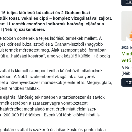
TO
szake
alá”,
6 teljes kiőrlésű búzaliszt és 2 Graham-liszt
vizsg
tük toast, vekni és cipó – komplex vizsgálatával zajlott.
szemp
tt 11 termék esetében indítottak hatósági eljárást a
vizsgá
l (Nébih) szakemberei.
legke
e többen döntenek a teljes kiőrlésű termékek mellett. A
es kiőrlésű búzalisztből és 2 Graham-lisztből (nagyobb
2026. j
zült termék mérettetett meg. Alak szempontjából formában
Mind
rült a „hatósági kosárba”, amelyek közül 5 külföldi, 13 pedig
vető
A Nem
zúttal is kiemelt szempont volt a különböző mikotoxinok
(Nébi
kekben. A Nébih szakemberei vizsgálták a kenyerek
termé
knél a növényvédőszer maradékok jelenlétét is. Megnyugtató,
TO
fókus
ent rendben találtak.
szake
kapha
eljárás. Minőség tekintetében a tartósítószer és savfok
vetőm
termék esetében a szárazanyagra vonatkoztatott
jogsz
határértéket meghaladó mért érték miatt élelmiszer-
pedig
k, 200.000 Ft értékben. Ezenkívül több jelölési hibát is
elege
esetb
termé
álatán ezúttal is szakértő és laikus kóstolók pontozták a