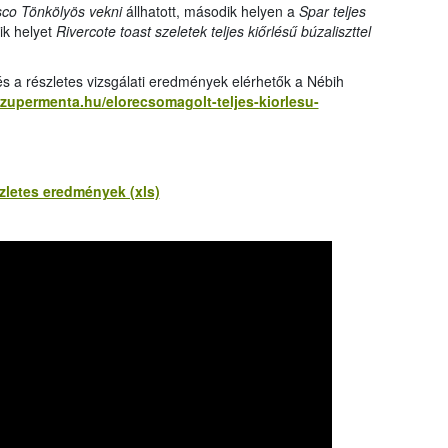
rangs
co Tönkölyös vekni
állhatott, második helyen a
Spar teljes
össze
ik helyet
Rivercote toast szeletek teljes kiőrlésű búzaliszttel
a Nébi
a növ
és a részletes vizsgálati eredmények elérhetők a Nébih
szupermenta.hu/elorecsomagolt-teljes-kiorlesu-
szletes eredmények (xls)