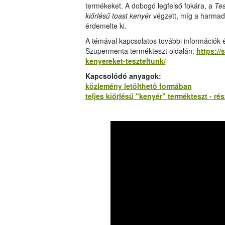
termékeket. A dobogó legfelső fokára, a
Tes
kiőrlésű toast kenyér
végzett, míg a harmad
érdemelte ki.
A témával kapcsolatos további információk 
Szupermenta termékteszt oldalán:
https://
kenyereket-teszteltunk/
Kapcsolódó anyagok:
közlemény letölthető formában
teljes kiőrlésű "kenyér" termékteszt - ré