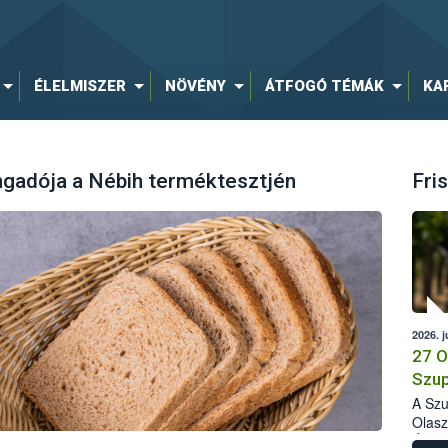
ÉLELMISZER
NÖVÉNY
ÁTFOGÓ TÉMÁK
KA
angadója a Nébih terméktesztjén
Fris
2026. j
27 O
Szup
A Szu
Olasz
Élelm