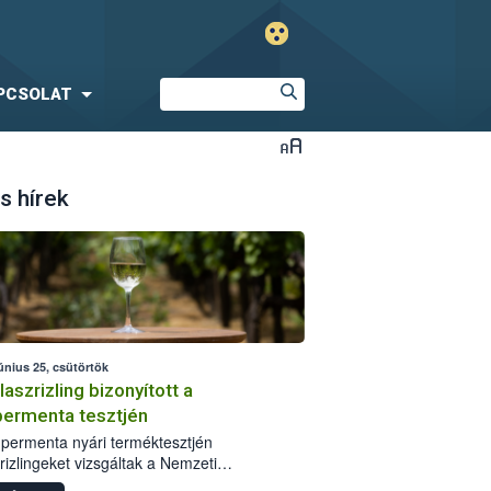
PCSOLAT
s hírek
únius 25, csütörtök
laszrizling bizonyított a
ermenta tesztjén
permenta nyári terméktesztjén
rizlingeket vizsgáltak a Nemzeti
iszerlánc-biztonsági Hivatal (Nébih)