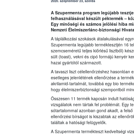
2020. szeptember 23, szerda
A Szupermenta program legújabb tesztje 1
felhasználásával készült péktermék – köz
Egy minőségi és számos jelölési hiba mia
Nemzeti Élelmiszerlánc-biztonsági Hivata
A táplálkozási szokások átalakulásával egyr
Szupermenta legújabb terméktesztjén 16 telj
szemcseméretű teljes kiőrlésű lisztből) kés
sült (toast), vekni és cipó formájú kenyér ke
hazai gyártótól származott.
A tavaszi liszt célellenőrzéshez hasonlóan e
esetleges jelenlétének ellenőrzése a termé
akrilamid-tartalmát, továbbá egy bio termé
hogy élelmiszerbiztonsági szempontból mind
Összesen 11 termék kapcsán indult hatósági 
vizsgálatok nem tártak fel problémát. Egy 
sótartalommal azonban gond akadt, a felső 
ellenőrzési bírságot is kiszabtak az ellenőrö
találtak a hatósági felügyelők.
A Szupermenta termékteszt kedveltségi vizsg