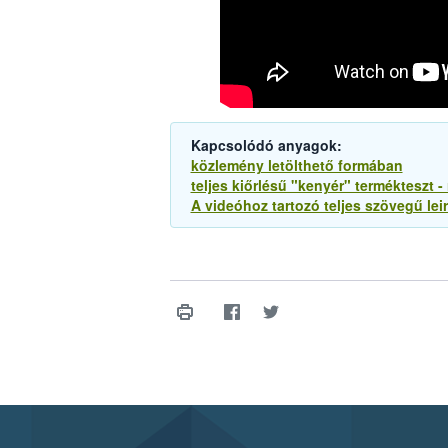
Kapcsolódó anyagok:
közlemény letölthető formában
teljes kiőrlésű "kenyér" termékteszt -
A videóhoz tartozó teljes szövegű leir