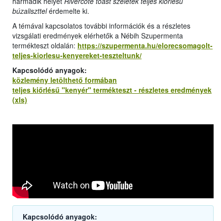
harmadik helyet
Rivercote toast szeletek teljes kiőrlésű
búzaliszttel
érdemelte ki.
A témával kapcsolatos további információk és a részletes
vizsgálati eredmények elérhetők a Nébih Szupermenta
termékteszt oldalán:
https://szupermenta.hu/elorecsomagolt-
teljes-kiorlesu-kenyereket-teszteltunk/
Kapcsolódó anyagok:
közlemény letölthető formában
teljes kiőrlésű "kenyér" termékteszt - részletes eredmények
(xls)
Kapcsolódó anyagok: