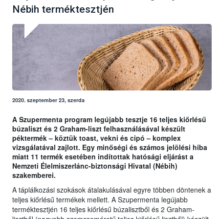
Nébih terméktesztjén
2020. szeptember 23, szerda
A Szupermenta program legújabb tesztje 16 teljes kiőrlésű
búzaliszt és 2 Graham-liszt felhasználásával készült
péktermék – köztük toast, vekni és cipó – komplex
vizsgálatával zajlott. Egy minőségi és számos jelölési hiba
miatt 11 termék esetében indítottak hatósági eljárást a
Nemzeti Élelmiszerlánc-biztonsági Hivatal (Nébih)
szakemberei.
A táplálkozási szokások átalakulásával egyre többen döntenek a
teljes kiőrlésű termékek mellett. A Szupermenta legújabb
terméktesztjén 16 teljes kiőrlésű búzalisztből és 2 Graham-