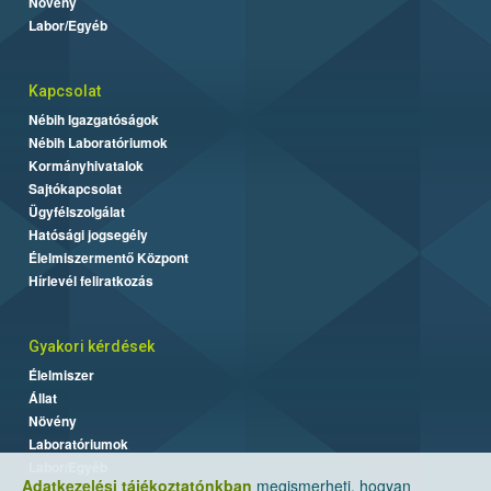
Növény
Labor/Egyéb
Kapcsolat
Nébih Igazgatóságok
Nébih Laboratóriumok
Kormányhivatalok
Sajtókapcsolat
Ügyfélszolgálat
Hatósági jogsegély
Élelmiszermentő Központ
Hírlevél feliratkozás
Gyakori kérdések
Élelmiszer
Állat
Növény
Laboratóriumok
Labor/Egyéb
Adatkezelési tájékoztatónkban
megismerheti, hogyan