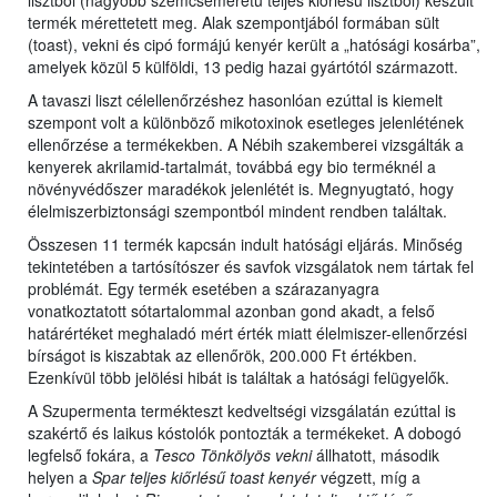
lisztből (nagyobb szemcseméretű teljes kiőrlésű lisztből) készült
termék mérettetett meg. Alak szempontjából formában sült
(toast), vekni és cipó formájú kenyér került a „hatósági kosárba”,
amelyek közül 5 külföldi, 13 pedig hazai gyártótól származott.
A tavaszi liszt célellenőrzéshez hasonlóan ezúttal is kiemelt
szempont volt a különböző mikotoxinok esetleges jelenlétének
ellenőrzése a termékekben. A Nébih szakemberei vizsgálták a
kenyerek akrilamid-tartalmát, továbbá egy bio terméknél a
növényvédőszer maradékok jelenlétét is. Megnyugtató, hogy
élelmiszerbiztonsági szempontból mindent rendben találtak.
Összesen 11 termék kapcsán indult hatósági eljárás. Minőség
tekintetében a tartósítószer és savfok vizsgálatok nem tártak fel
problémát. Egy termék esetében a szárazanyagra
vonatkoztatott sótartalommal azonban gond akadt, a felső
határértéket meghaladó mért érték miatt élelmiszer-ellenőrzési
bírságot is kiszabtak az ellenőrök, 200.000 Ft értékben.
Ezenkívül több jelölési hibát is találtak a hatósági felügyelők.
A Szupermenta termékteszt kedveltségi vizsgálatán ezúttal is
szakértő és laikus kóstolók pontozták a termékeket. A dobogó
legfelső fokára, a
Tesco Tönkölyös vekni
állhatott, második
helyen a
Spar teljes kiőrlésű toast kenyér
végzett, míg a