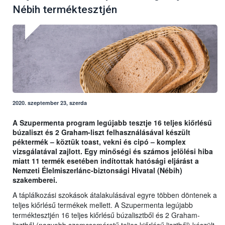
Nébih terméktesztjén
2020. szeptember 23, szerda
A Szupermenta program legújabb tesztje 16 teljes kiőrlésű
búzaliszt és 2 Graham-liszt felhasználásával készült
péktermék – köztük toast, vekni és cipó – komplex
vizsgálatával zajlott. Egy minőségi és számos jelölési hiba
miatt 11 termék esetében indítottak hatósági eljárást a
Nemzeti Élelmiszerlánc-biztonsági Hivatal (Nébih)
szakemberei.
A táplálkozási szokások átalakulásával egyre többen döntenek a
teljes kiőrlésű termékek mellett. A Szupermenta legújabb
terméktesztjén 16 teljes kiőrlésű búzalisztből és 2 Graham-