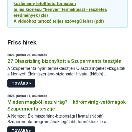
közlemény letölthető formában
teljes kiőrlésű "kenyér" termékteszt - részletes
eredmények (xls)
A videóhoz tartozó teljes szövegű leirat (pdf)
Friss hírek
2026. június 25, csütörtök
27 Olaszrizling bizonyított a Szupermenta tesztjén
A Szupermenta nyári terméktesztjén Olaszrizlingeket vizsgáltak
a Nemzeti Élelmiszerlánc-biztonsági Hivatal (Nébih)
szakemberei. Összesen 27 bor került „nagyító alá”, melyek az
TOVÁBB >
élelmiszerbiztonsági és -minőségi vizsgálatok, valamint a
jelölés-ellenőrzés szempontjából is megfeleltek. A kedveltségi
vizsgálaton az is kiderült, melyek a kóstolók által
2026. június 11, csütörtök
legkedveltebbnek ítélt Olaszrizlingek.
Minden magból lesz virág? – körömvirág-vetőmagok
Szupermenta tesztje
A Nemzeti Élelmiszerlánc-biztonsági Hivatal (Nébih)
Szupermenta programjának legújabb terméktesztje a
körömvirág-vetőmagokra fókuszált. A hatósági vizsgálatokon a
TOVÁBB >