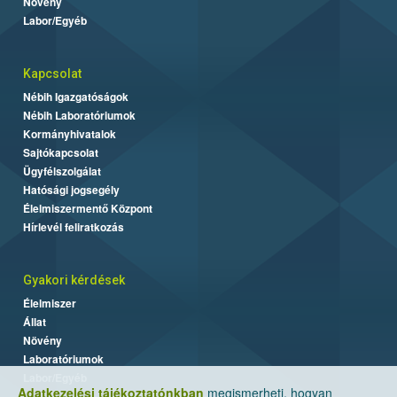
Növény
Labor/Egyéb
Kapcsolat
Nébih Igazgatóságok
Nébih Laboratóriumok
Kormányhivatalok
Sajtókapcsolat
Ügyfélszolgálat
Hatósági jogsegély
Élelmiszermentő Központ
Hírlevél feliratkozás
Gyakori kérdések
Élelmiszer
Állat
Növény
Laboratóriumok
Labor/Egyéb
Adatkezelési tájékoztatónkban
megismerheti, hogyan