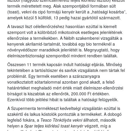
lisztből (nagyobb szemcseméretű teljes kiőrlésű lisztből) készült
termék mérettetett meg. Alak szempontjából formában sült
(toast), vekni és cipó formájú kenyér került a „hatósági kosárba”,
amelyek közül 5 külföldi, 13 pedig hazai gyártótól származott.
A tavaszi liszt célellenőrzéshez hasonlóan ezúttal is kiemelt
szempont volt a különböző mikotoxinok esetleges jelenlétének
ellenőrzése a termékekben. A Nébih szakemberei vizsgálták a
kenyerek akrilamid-tartalmát, továbbá egy bio terméknél a
növényvédőszer maradékok jelenlétét is. Megnyugtató, hogy
élelmiszerbiztonsági szempontból mindent rendben találtak.
Összesen 11 termék kapcsán indult hatósági eljárás. Minőség
tekintetében a tartósítószer és savfok vizsgálatok nem tártak fel
problémát. Egy termék esetében a szárazanyagra
vonatkoztatott sótartalommal azonban gond akadt, a felső
határértéket meghaladó mért érték miatt élelmiszer-ellenőrzési
bírságot is kiszabtak az ellenőrök, 200.000 Ft értékben.
Ezenkívül több jelölési hibát is találtak a hatósági felügyelők.
A Szupermenta termékteszt kedveltségi vizsgálatán ezúttal is
szakértő és laikus kóstolók pontozták a termékeket. A dobogó
legfelső fokára, a
Tesco Tönkölyös vekni
állhatott, második
helyen a
Spar teljes kiőrlésű toast kenyér
végzett, míg a