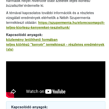
harmadik helyet
Rivercote toast szeletek teljes kiőrlésű
búzaliszttel
érdemelte ki.
A témával kapcsolatos további információk és a részletes
vizsgálati eredmények elérhetők a Nébih Szupermenta
termékteszt oldalán:
https://szupermenta.hu/elorecsomagolt-
teljes-kiorlesu-kenyereket-teszteltunk/
Kapcsolódó anyagok:
közlemény letölthető formában
teljes kiőrlésű "kenyér" termékteszt - részletes eredmények
(xls)
Kapcsolódó anyagok: