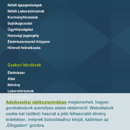
Nébih Igazgatóságok
Nébih Laboratóriumok
Kormányhivatalok
Sajtókapcsolat
Ügyfélszolgálat
Hatósági jogsegély
Élelmiszermentő Központ
Hírlevél feliratkozás
Gyakori kérdések
Élelmiszer
Állat
Növény
Laboratóriumok
Labor/Egyéb
Adatkezelési tájékoztatónkban
megismerheti, hogyan
gondoskodunk személyes adatai védelméről. Weboldalunk
cookie-kat (sütiket) használ a jobb felhasználói élmény
érdekében, melynek biztosításához kérjük, kattintson az
„Elfogadom” gombra.