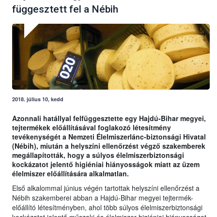
függesztett fel a Nébih
2018. július 10, kedd
Azonnali hatállyal felfüggesztette egy Hajdú-Bihar megyei,
tejtermékek előállításával foglakozó létesítmény
tevékenységét a Nemzeti Élelmiszerlánc-biztonsági Hivatal
(Nébih), miután a helyszíni ellenőrzést végző szakemberek
megállapították, hogy a súlyos élelmiszerbiztonsági
kockázatot jelentő higiéniai hiányosságok miatt az üzem
élelmiszer előállítására alkalmatlan.
Első alkalommal június végén tartottak helyszíni ellenőrzést a
Nébih szakemberei abban a Hajdú-Bihar megyei tejtermék-
előállító létesítményben, ahol több súlyos élelmiszerbiztonsági