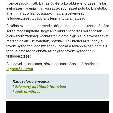
hiányosságok miatt. Bár az ügyfél a korábbi ellenőrzésen feltárt
élelmiszer-higiéniai hiányosságok egy részét pótolta, kijavította,
a fennmaradó hiányosságok miatt a tevékenység
felfüggesztését továbbra is fenntartotta a hatóság.
A Nébih az üzem – harmadik időpontban tartott – utóellenőrzése
során megállapította, hogy a korábbi ellenőrzés során feltárt,
élelmiszerbiztonsági kockázatot jelentő higiéniai hiányosságokat
maradéktalanul kijavították, pótolták. Tekintettel arra, hogy a
tevékenység felfüggesztésének indoka a továbbiakban nem állt
fenn, a hatóság feloldotta az egység tevékenységének
felfüggesztését.
Az üggyel kapcsolatos, részletes információk elérhetőek a
jogsértés listán
.
Kapcsolódó anyagok:
közlemény letölthető formában
képek tömörítve