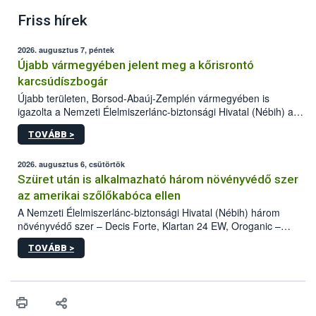
Friss hírek
2026. augusztus 7, péntek
Újabb vármegyében jelent meg a kőrisrontó
karcsúdíszbogár
Újabb területen, Borsod-Abaúj-Zemplén vármegyében is
igazolta a Nemzeti Élelmiszerlánc-biztonsági Hivatal (Nébih) a
kőrisrontó karcsúdíszbogár (Agrilus planipennis) jelenlétét. A
TOVÁBB >
kártevőt nem csak színcsapdában találták meg, de már fertőzött
fában is azonosították. A növényvédelmi szakemberek folytatják
az intenzív felderítést, emellett az intézkedéseket a szlovák
2026. augusztus 6, csütörtök
hatósággal is összehangolják a terjedés megállítása érdekében.
Szüret után is alkalmazható három növényvédő szer
az amerikai szőlőkabóca ellen
A Nemzeti Élelmiszerlánc-biztonsági Hivatal (Nébih) három
növényvédő szer – Decis Forte, Klartan 24 EW, Oroganic –
engedélyokiratát módosította, így azok a szüretet követően,
TOVÁBB >
egészen a vesszőérettség (BBCH 91) stádiumáig
felhasználhatóak a szőlőben. A kiterjesztések célja, hogy a korai
érésű szőlőkben is legyen lehetőség a károsító elleni további
védekezésre. Az Oroganic készítmény kis kiszerelésben kiskerti
felhasználók számára is elérhető és ökológiai termesztésben is