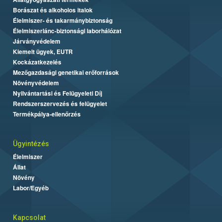
Borászat és alkoholos italok
Élelmiszer- és takarmánybiztonság
Élelmiszerlánc-biztonsági laborhálózat
Járványvédelem
Kiemelt ügyek, EUTR
Kockázatkezelés
Mezőgazdasági genetikai erőforrások
Növényvédelem
Nyilvántartási és Felügyeleti Díj
Rendszerszervezés és felügyelet
Termékpálya-ellenőrzés
Ügyintézés
Élelmiszer
Állat
Növény
Labor/Egyéb
Kapcsolat