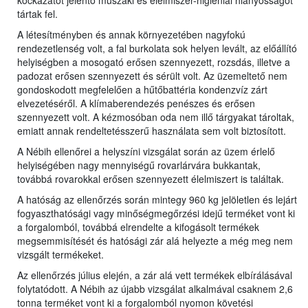
kockázatot jelentő műszaki és élelmiszer-higiéniai hiányosságot
tártak fel.
A létesítményben és annak környezetében nagyfokú
rendezetlenség volt, a fal burkolata sok helyen levált, az előállító
helyiségben a mosogató erősen szennyezett, rozsdás, illetve a
padozat erősen szennyezett és sérült volt. Az üzemeltető nem
gondoskodott megfelelően a hűtőbattéria kondenzvíz zárt
elvezetéséről. A klímaberendezés penészes és erősen
szennyezett volt. A kézmosóban oda nem illő tárgyakat tároltak,
emiatt annak rendeltetésszerű használata sem volt biztosított.
A Nébih ellenőrei a helyszíni vizsgálat során az üzem érlelő
helyiségében nagy mennyiségű rovarlárvára bukkantak,
továbbá rovarokkal erősen szennyezett élelmiszert is találtak.
A hatóság az ellenőrzés során mintegy 960 kg jelöletlen és lejárt
fogyaszthatósági vagy minőségmegőrzési idejű terméket vont ki
a forgalomból, továbbá elrendelte a kifogásolt termékek
megsemmisítését és hatósági zár alá helyezte a még meg nem
vizsgált termékeket.
Az ellenőrzés július elején, a zár alá vett termékek elbírálásával
folytatódott. A Nébih az újabb vizsgálat alkalmával csaknem 2,6
tonna terméket vont ki a forgalomból nyomon követési