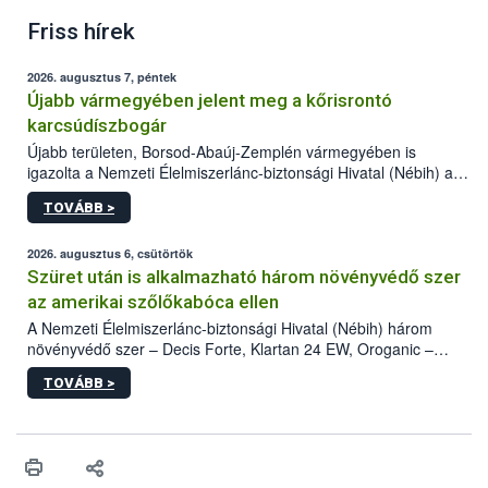
Friss hírek
2026. augusztus 7, péntek
Újabb vármegyében jelent meg a kőrisrontó
karcsúdíszbogár
Újabb területen, Borsod-Abaúj-Zemplén vármegyében is
igazolta a Nemzeti Élelmiszerlánc-biztonsági Hivatal (Nébih) a
kőrisrontó karcsúdíszbogár (Agrilus planipennis) jelenlétét. A
TOVÁBB >
kártevőt nem csak színcsapdában találták meg, de már fertőzött
fában is azonosították. A növényvédelmi szakemberek folytatják
az intenzív felderítést, emellett az intézkedéseket a szlovák
2026. augusztus 6, csütörtök
hatósággal is összehangolják a terjedés megállítása érdekében.
Szüret után is alkalmazható három növényvédő szer
az amerikai szőlőkabóca ellen
A Nemzeti Élelmiszerlánc-biztonsági Hivatal (Nébih) három
növényvédő szer – Decis Forte, Klartan 24 EW, Oroganic –
engedélyokiratát módosította, így azok a szüretet követően,
TOVÁBB >
egészen a vesszőérettség (BBCH 91) stádiumáig
felhasználhatóak a szőlőben. A kiterjesztések célja, hogy a korai
érésű szőlőkben is legyen lehetőség a károsító elleni további
védekezésre. Az Oroganic készítmény kis kiszerelésben kiskerti
felhasználók számára is elérhető és ökológiai termesztésben is