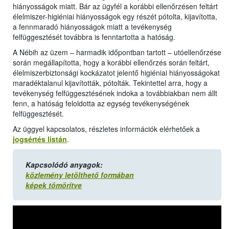
hiányosságok miatt. Bár az ügyfél a korábbi ellenőrzésen feltárt
élelmiszer-higiéniai hiányosságok egy részét pótolta, kijavította,
a fennmaradó hiányosságok miatt a tevékenység
felfüggesztését továbbra is fenntartotta a hatóság.
A Nébih az üzem – harmadik időpontban tartott – utóellenőrzése
során megállapította, hogy a korábbi ellenőrzés során feltárt,
élelmiszerbiztonsági kockázatot jelentő higiéniai hiányosságokat
maradéktalanul kijavították, pótolták. Tekintettel arra, hogy a
tevékenység felfüggesztésének indoka a továbbiakban nem állt
fenn, a hatóság feloldotta az egység tevékenységének
felfüggesztését.
Az üggyel kapcsolatos, részletes információk elérhetőek a
jogsértés listán
.
Kapcsolódó anyagok:
közlemény letölthető formában
képek tömörítve