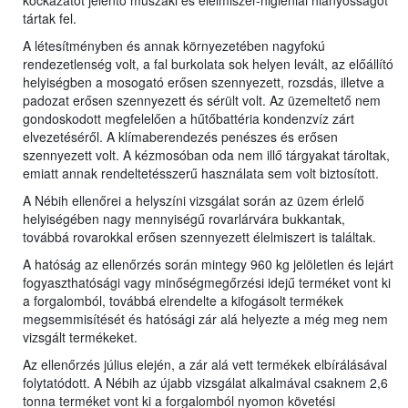
kockázatot jelentő műszaki és élelmiszer-higiéniai hiányosságot
tártak fel.
A létesítményben és annak környezetében nagyfokú
rendezetlenség volt, a fal burkolata sok helyen levált, az előállító
helyiségben a mosogató erősen szennyezett, rozsdás, illetve a
padozat erősen szennyezett és sérült volt. Az üzemeltető nem
gondoskodott megfelelően a hűtőbattéria kondenzvíz zárt
elvezetéséről. A klímaberendezés penészes és erősen
szennyezett volt. A kézmosóban oda nem illő tárgyakat tároltak,
emiatt annak rendeltetésszerű használata sem volt biztosított.
A Nébih ellenőrei a helyszíni vizsgálat során az üzem érlelő
helyiségében nagy mennyiségű rovarlárvára bukkantak,
továbbá rovarokkal erősen szennyezett élelmiszert is találtak.
A hatóság az ellenőrzés során mintegy 960 kg jelöletlen és lejárt
fogyaszthatósági vagy minőségmegőrzési idejű terméket vont ki
a forgalomból, továbbá elrendelte a kifogásolt termékek
megsemmisítését és hatósági zár alá helyezte a még meg nem
vizsgált termékeket.
Az ellenőrzés július elején, a zár alá vett termékek elbírálásával
folytatódott. A Nébih az újabb vizsgálat alkalmával csaknem 2,6
tonna terméket vont ki a forgalomból nyomon követési