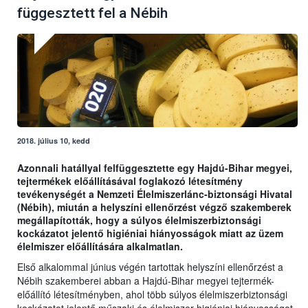
függesztett fel a Nébih
2018. július 10, kedd
Azonnali hatállyal felfüggesztette egy Hajdú-Bihar megyei,
tejtermékek előállításával foglakozó létesítmény
tevékenységét a Nemzeti Élelmiszerlánc-biztonsági Hivatal
(Nébih), miután a helyszíni ellenőrzést végző szakemberek
megállapították, hogy a súlyos élelmiszerbiztonsági
kockázatot jelentő higiéniai hiányosságok miatt az üzem
élelmiszer előállítására alkalmatlan.
Első alkalommal június végén tartottak helyszíni ellenőrzést a
Nébih szakemberei abban a Hajdú-Bihar megyei tejtermék-
előállító létesítményben, ahol több súlyos élelmiszerbiztonsági