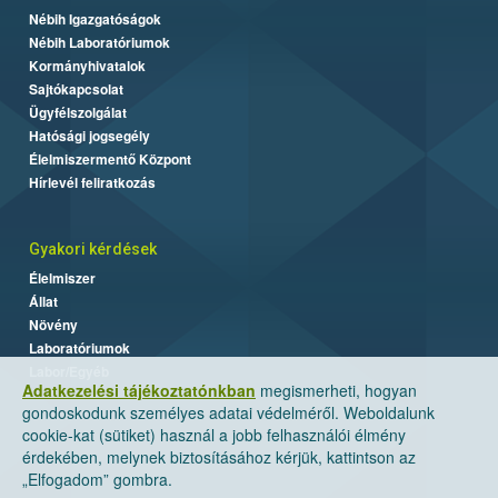
Nébih Igazgatóságok
Nébih Laboratóriumok
Kormányhivatalok
Sajtókapcsolat
Ügyfélszolgálat
Hatósági jogsegély
Élelmiszermentő Központ
Hírlevél feliratkozás
Gyakori kérdések
Élelmiszer
Állat
Növény
Laboratóriumok
Labor/Egyéb
Adatkezelési tájékoztatónkban
megismerheti, hogyan
gondoskodunk személyes adatai védelméről. Weboldalunk
cookie-kat (sütiket) használ a jobb felhasználói élmény
érdekében, melynek biztosításához kérjük, kattintson az
„Elfogadom” gombra.