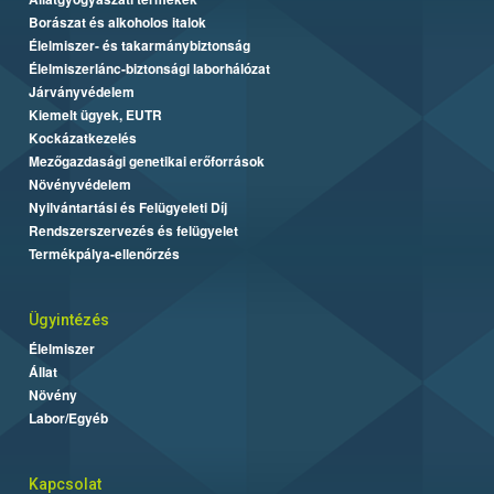
Borászat és alkoholos italok
Élelmiszer- és takarmánybiztonság
Élelmiszerlánc-biztonsági laborhálózat
Járványvédelem
Kiemelt ügyek, EUTR
Kockázatkezelés
Mezőgazdasági genetikai erőforrások
Növényvédelem
Nyilvántartási és Felügyeleti Díj
Rendszerszervezés és felügyelet
Termékpálya-ellenőrzés
Ügyintézés
Élelmiszer
Állat
Növény
Labor/Egyéb
Kapcsolat