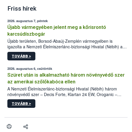
Friss hírek
2026. augusztus 7, péntek
Újabb vármegyében jelent meg a kőrisrontó
karcsúdíszbogár
Újabb területen, Borsod-Abaúj-Zemplén vármegyében is
igazolta a Nemzeti Élelmiszerlánc-biztonsági Hivatal (Nébih) a
kőrisrontó karcsúdíszbogár (Agrilus planipennis) jelenlétét. A
TOVÁBB >
kártevőt nem csak színcsapdában találták meg, de már fertőzött
fában is azonosították. A növényvédelmi szakemberek folytatják
az intenzív felderítést, emellett az intézkedéseket a szlovák
2026. augusztus 6, csütörtök
hatósággal is összehangolják a terjedés megállítása érdekében.
Szüret után is alkalmazható három növényvédő szer
az amerikai szőlőkabóca ellen
A Nemzeti Élelmiszerlánc-biztonsági Hivatal (Nébih) három
növényvédő szer – Decis Forte, Klartan 24 EW, Oroganic –
engedélyokiratát módosította, így azok a szüretet követően,
TOVÁBB >
egészen a vesszőérettség (BBCH 91) stádiumáig
felhasználhatóak a szőlőben. A kiterjesztések célja, hogy a korai
érésű szőlőkben is legyen lehetőség a károsító elleni további
védekezésre. Az Oroganic készítmény kis kiszerelésben kiskerti
felhasználók számára is elérhető és ökológiai termesztésben is