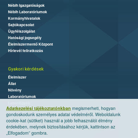
Nébih Igazgatóságok
Nébih Laboratóriumok
Kormányhivatalok
Sajtókapcsolat
Ügyfélszolgálat
Hatósági jogsegély
Élelmiszermentő Központ
Hírlevél feliratkozás
Gyakori kérdések
Élelmiszer
Állat
Növény
Laboratóriumok
Labor/Egyéb
Adatkezelési tájékoztatónkban
megismerheti, hogyan
gondoskodunk személyes adatai védelméről. Weboldalunk
cookie-kat (sütiket) használ a jobb felhasználói élmény
érdekében, melynek biztosításához kérjük, kattintson az
„Elfogadom” gombra.