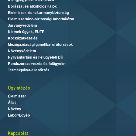
Borászat és alkoholos italok
Élelmiszer- és takarmánybiztonság
Élelmiszerlánc-biztonsági laborhálózat
Járványvédelem
Kiemelt ügyek, EUTR
Kockázatkezelés
Mezőgazdasági genetikai erőforrások
Növényvédelem
Nyilvántartási és Felügyeleti Díj
Rendszerszervezés és felügyelet
Termékpálya-ellenőrzés
Ügyintézés
Élelmiszer
Állat
Növény
Labor/Egyéb
Kapcsolat