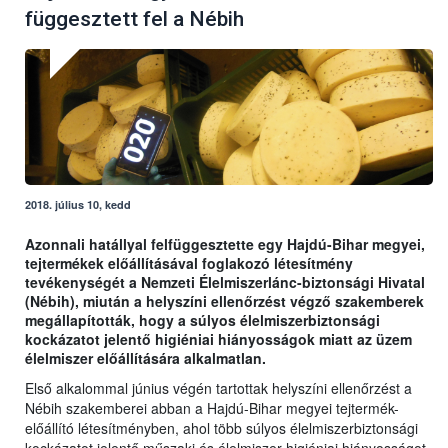
függesztett fel a Nébih
2018. július 10, kedd
Azonnali hatállyal felfüggesztette egy Hajdú-Bihar megyei,
tejtermékek előállításával foglakozó létesítmény
tevékenységét a Nemzeti Élelmiszerlánc-biztonsági Hivatal
(Nébih), miután a helyszíni ellenőrzést végző szakemberek
megállapították, hogy a súlyos élelmiszerbiztonsági
kockázatot jelentő higiéniai hiányosságok miatt az üzem
élelmiszer előállítására alkalmatlan.
Első alkalommal június végén tartottak helyszíni ellenőrzést a
Nébih szakemberei abban a Hajdú-Bihar megyei tejtermék-
előállító létesítményben, ahol több súlyos élelmiszerbiztonsági