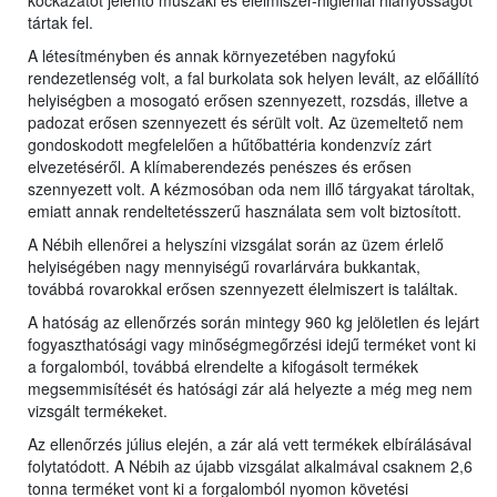
kockázatot jelentő műszaki és élelmiszer-higiéniai hiányosságot
tártak fel.
A létesítményben és annak környezetében nagyfokú
rendezetlenség volt, a fal burkolata sok helyen levált, az előállító
helyiségben a mosogató erősen szennyezett, rozsdás, illetve a
padozat erősen szennyezett és sérült volt. Az üzemeltető nem
gondoskodott megfelelően a hűtőbattéria kondenzvíz zárt
elvezetéséről. A klímaberendezés penészes és erősen
szennyezett volt. A kézmosóban oda nem illő tárgyakat tároltak,
emiatt annak rendeltetésszerű használata sem volt biztosított.
A Nébih ellenőrei a helyszíni vizsgálat során az üzem érlelő
helyiségében nagy mennyiségű rovarlárvára bukkantak,
továbbá rovarokkal erősen szennyezett élelmiszert is találtak.
A hatóság az ellenőrzés során mintegy 960 kg jelöletlen és lejárt
fogyaszthatósági vagy minőségmegőrzési idejű terméket vont ki
a forgalomból, továbbá elrendelte a kifogásolt termékek
megsemmisítését és hatósági zár alá helyezte a még meg nem
vizsgált termékeket.
Az ellenőrzés július elején, a zár alá vett termékek elbírálásával
folytatódott. A Nébih az újabb vizsgálat alkalmával csaknem 2,6
tonna terméket vont ki a forgalomból nyomon követési