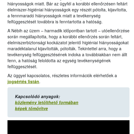
hiányosságok miatt. Bár az ügyfél a korábbi ellenőrzésen feltárt
élelmiszer-higiéniai hiányosságok egy részét pótolta, kijavította,
a fennmaradó hiányosságok miatt a tevékenység
felfüggesztését továbbra is fenntartotta a hatóság.
A Nébih az üzem – harmadik időpontban tartott – utóellenőrzése
során megállapította, hogy a korábbi ellenőrzés során feltárt,
élelmiszerbiztonsági kockázatot jelentő higiéniai hiányosságokat
maradéktalanul kijavították, pótolták. Tekintettel arra, hogy a
tevékenység felfüggesztésének indoka a továbbiakban nem állt
fenn, a hatóság feloldotta az egység tevékenységének
felfüggesztését.
Az üggyel kapcsolatos, részletes információk elérhetőek a
jogsértés listán
.
Kapcsolódó anyagok:
közlemény letölthető formában
képek tömörítve