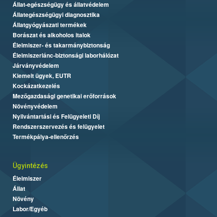
Állat-egészségügy és állatvédelem
Állategészségügyi diagnosztika
Állatgyógyászati termékek
Borászat és alkoholos italok
Élelmiszer- és takarmánybiztonság
Élelmiszerlánc-biztonsági laborhálózat
Járványvédelem
Kiemelt ügyek, EUTR
Kockázatkezelés
Mezőgazdasági genetikai erőforrások
Növényvédelem
Nyilvántartási és Felügyeleti Díj
Rendszerszervezés és felügyelet
Termékpálya-ellenőrzés
Ügyintézés
Élelmiszer
Állat
Növény
Labor/Egyéb