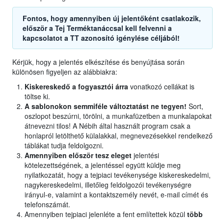
Fontos, hogy amennyiben új jelentőként csatlakozik,
először a Tej Terméktanáccsal kell felvenni a
kapcsolatot a TT azonosító igénylése céljából!
Kérjük, hogy a jelentés elkészítése és benyújtása során
különösen figyeljen az alábbiakra:
Kiskereskedő a fogyasztói árra
vonatkozó cellákat is
töltse ki.
A sablonokon semmiféle változtatást ne tegyen!
Sort,
oszlopot beszúrni, törölni, a munkafüzetben a munkalapokat
átnevezni tilos! A Nébih által használt program csak a
honlapról letölthető külalakkal, megnevezésekkel rendelkező
táblákat tudja feldolgozni.
Amennyiben először tesz eleget
jelentési
kötelezettségének, a jelentéssel együtt küldje meg
nyilatkozatát, hogy a tejpiaci tevékenysége kiskereskedelmi,
nagykereskedelmi, illetőleg feldolgozói tevékenységre
irányul-e, valamint a kontaktszemély nevét, e-mail címét és
telefonszámát.
Amennyiben tejpiaci jelenléte a fent említettek közül
több