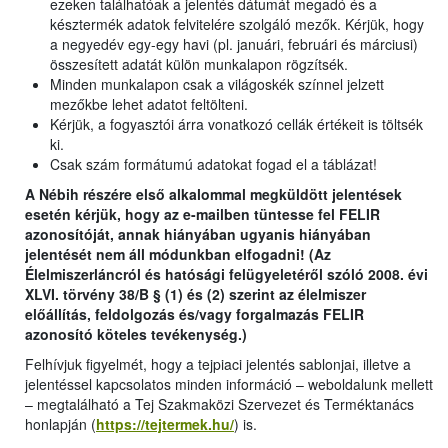
ezeken találhatóak a jelentés dátumát megadó és a
késztermék adatok felvitelére szolgáló mezők. Kérjük, hogy
a negyedév egy-egy havi (pl. januári, februári és márciusi)
összesített adatát külön munkalapon rögzítsék.
Minden munkalapon csak a világoskék színnel jelzett
mezőkbe lehet adatot feltölteni.
Kérjük, a fogyasztói árra vonatkozó cellák értékeit is töltsék
ki.
Csak szám formátumú adatokat fogad el a táblázat!
A Nébih részére első alkalommal megküldött jelentések
esetén kérjük, hogy az e-mailben tüntesse fel FELIR
azonosítóját, annak hiányában ugyanis hiányában
jelentését nem áll módunkban elfogadni! (Az
Élelmiszerláncról és hatósági felügyeletéről szóló 2008. évi
XLVI. törvény 38/B § (1) és (2) szerint az élelmiszer
előállítás, feldolgozás és/vagy forgalmazás FELIR
azonosító köteles tevékenység.)
Felhívjuk figyelmét, hogy a tejpiaci jelentés sablonjai, illetve a
jelentéssel kapcsolatos minden információ – weboldalunk mellett
– megtalálható a Tej Szakmaközi Szervezet és Terméktanács
honlapján (
https://tejtermek.hu/
) is.