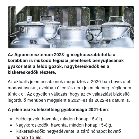
Az Agrárminisztérium 2023-ig meghosszabbította a
korábban is működő tejpiaci jelentések benyújtásának
gyakorlatát a feldolgozók, nagykereskedők és a
kiskereskedők részére.
Az aktuális jelentéssablonok megőrizték a 2020-ban bevezetett
módosításokat, azokban új cellák nem jelentek meg, régik nem
tűntek el. Az egyetlen változás, hogy az év választást biztosító
legördülő menüben megjelent a 2021-es és 2022-es dátum is.
A jelentési kötelezettség gyakorisága 2021-ben
:
Feldolgozók: havonta, minden hónap 15-éig.
Nagykereskedők: havonta, minden hónap 15-éig.
Kiskereskedők: negyedévente, a záró hónapot követő
hónap 15-éig.