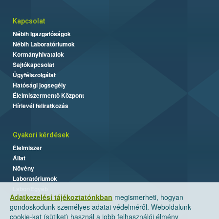
Kapcsolat
Nébih Igazgatóságok
Nébih Laboratóriumok
Kormányhivatalok
Sajtókapcsolat
Ügyfélszolgálat
Hatósági jogsegély
Élelmiszermentő Központ
Hírlevél feliratkozás
Gyakori kérdések
Élelmiszer
Állat
Növény
Laboratóriumok
Labor/Egyéb
Adatkezelési tájékoztatónkban
megismerheti, hogyan
gondoskodunk személyes adatai védelméről. Weboldalunk
cookie-kat (sütiket) használ a jobb felhasználói élmény