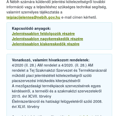
A Nébih számára küldendő jelentési kötelezettségről további
információ vagy a teljesítéshez szükséges technikai segítség,
valamint személyes tájékoztatás a
tejpiacijelentes@nebih.gov.hu
e-mail címen kérhető.
Kapcsolódó anyagok:
Jelentéssablon feldolgozók részére
Jelentéssablon nagykereskedők részére
Jelentéssablon kiskereskedők részére
Vonatkozó, valamint hivatkozott rendeletek:
4/2020 (II. 28.) AM rendelet a 4/2020. (II. 28.) AM
rendelet a Tej Szakmaközi Szervezet és Terméktanácsnál
működő piaci jelentéstételi kötelezettségről szóló
piacszervezési intézkedés kiterjesztéséről
A mezőgazdasági termékpiacok szervezésének egyes
kérdéseiről, a termelői és a szakmaközi szervezetekről
2015. évi XCVII. törvény
Élelmiszerláncról és hatósági felügyeletéről szóló 2008.
évi XLVI. törvény