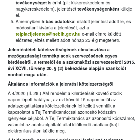
tevékenységet
is érint (pl.: kiskereskedelem és
nagykereskedelem), jelentését
tevékenységenként
küldje
el.
Amennyiben
hibás adatokkal
ellátott jelentést adott le, és
módosítani kívánja a jelentését, azt a
tejpiacijelentes@nebih.gov.hu
e-mail címre küldött
előzetes jelzés mellett adott hónap 25-éig megteheti.
Jelentéstételi kötelezettségének elmulasztása a
mezőgazdasági termékpiacok szervezésének egyes
kérdéseiről, a termelői és a szakmaközi szervezetekről 2015.
évi XCVII. törvény 20. § (2) bekezdése alapján szankciót
vonhat maga után.
Általános információk a jelentési kötelezettségről
A 4/2020 (II. 28.) AM rendelet a kihirdetését követő ötödik
napon lépett hatályba, az ezt követő 15 napon belül az
adatszolgáltatásra kötelezetteknek fel kellett venniük a
kapcsolatot a Tej Terméktanáccsal azonosító kódszám
igénylése céljából. A Tej Terméktanács az azonosító kódszámot,
valamint az adatszolgáltató által kitöltendő adatlapo(ka)t
elektronikus úton küldte meg.