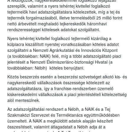
A feldolgozók, nagykereskedelemmel foglalkozó tejágazati
szereplők, valamint a nyers tehéntej kivitellel foglalkozó
tejtermelők havi adatszolgáltatásra kötelezettek, míg a tej és
tejtermék forgalmazásából, illetve termeléséből 25 millió forint
nettó árbevételt meghaladó tejkereskedők háromhavi
rendszerességgel kötelesek adatokat szolgáltatni.
Nyers tehéntej kivitellel foglalkozó tejtermelő kizárólag a
külpiacra kiszállított nyerstej vonatkozásában köteles adatot
szolgáltatni a Nemzeti Agrárkutatási és Innovációs Központ
(a továbbiakban: NAIK) felé, míg a többi adatszolgáltató piaci
jelentését a Nemzeti Élelmiszerlánc-biztonsági Hivatal (a
továbbiakban: Nébih) köteles benyújtani.
Közös beszerzés esetén a beszerzési szövetséget alkotó kis- és
nagykereskedő vállalkozások összessége kötelezett az
adatszolgáltatásra, így a franchise-rendszerben üzemelő
kiskereskedelmi vállalkozások a piaci jelentéstételi kötelezettség
alól mentesülnek.
Az adatszolgáltatási rendszert a Nébih, a NAIK és a Tej
Szakmaközi Szervezet és Terméktanács együttműködésben
üzemelteti. A NAIK a megküldött adatok alapján készített
összesítéseit, valamint átlagadatait a Nébih adja át a