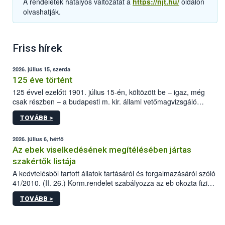
A rendeletek hatályos változatát a
https://njt.hu/
oldalon
olvashatják.
Friss hírek
2026. július 15, szerda
125 éve történt
125 évvel ezelőtt 1901. július 15-én, költözött be – igaz, még
csak részben – a budapesti m. kir. állami vetőmagvizsgáló
állomás a Kis Rókus utca 15. szám alatti, Czigler Győző által
TOVÁBB >
tervezett új épületébe.
2026. július 6, hétfő
Az ebek viselkedésének megítélésében jártas
szakértők listája
A kedvtelésből tartott állatok tartásáról és forgalmazásáról szóló
41/2010. (II. 26.) Korm.rendelet szabályozza az eb okozta fizikai
sérülés, illetve ennek veszélye keletkezésekor felmerülő
TOVÁBB >
hatósági feladatokat, valamint a veszélyes eb tartását és annak
engedélyezését. Ezen eljárások során szükség esetén be kell
vonni az ebek viselkedésének megítélésében jártas szakértőt.