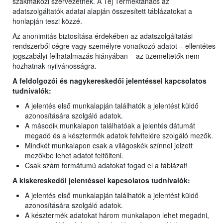
szakmaközi szervezetnek. A Tej Terméktanács az
adatszolgáltatók adatai alapján összesített táblázatokat a
honlapján teszi közzé.
Az anonimitás biztosítása érdekében az adatszolgáltatási
rendszerből cégre vagy személyre vonatkozó adatot – ellentétes
jogszabályi felhatalmazás hiányában – az üzemeltetők nem
hozhatnak nyilvánosságra.
A feldolgozói és nagykereskedői jelentéssel kapcsolatos
tudnivalók:
A jelentés első munkalapján találhatók a jelentést küldő
azonosítására szolgáló adatok.
A második munkalapon találhatóak a jelentés dátumát
megadó és a késztermék adatok felvitelére szolgáló mezők.
Mindkét munkalapon csak a világoskék színnel jelzett
mezőkbe lehet adatot feltölteni.
Csak szám formátumú adatokat fogad el a táblázat!
A kiskereskedői jelentéssel kapcsolatos tudnivalók:
A jelentés első munkalapján találhatók a jelentést küldő
azonosítására szolgáló adatok.
A késztermék adatokat három munkalapon lehet megadni,