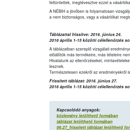
feltüntettek, megtévesztve ezzel a vásárlóka
A NÉBIH a jövőben is folyamatosan vizsgálj
a nem biztonságos, vagy a vásárlókat megt
Táblázattal frissítve: 2016. június 24.
2016 április 1-15 közötti célellenőrzés s
A táblázatban szereplő vizsgálati eredménye
előállítók más termékeire, más tételeire ne
Hivatalunk az ellenőrzéseket, mintavételeket 
lesznek.
Természetesen ezekről az eredményekről is 
Frissített táblázat: 2016. június 27.
2016 április 1-15 közötti célellenőrzés so
Kapcsolódó anyagok:
közlemény letölthető formában
táblázat letölthető formában
06.27_frissített táblázat letölthető f