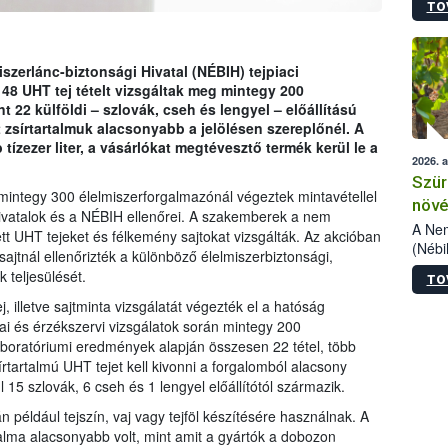
TO
kőris
jelen
talál
azono
zerlánc-biztonsági Hivatal (NÉBIH) tejpiaci
folyta
48 UHT tej tételt vizsgáltak meg mintegy 200
intéz
 22 külföldi – szlovák, cseh és lengyel – előállítású
össze
t zsírtartalmuk alacsonyabb a jelölésen szereplőnél. A
érdek
ízezer liter, a vásárlókat megtévesztő termék kerül le a
2026. 
Szür
 mintegy 300 élelmiszerforgalmazónál végeztek mintavétellel
növé
ivatalok és a NÉBIH ellenőrei. A szakemberek a nem
szől
A Nem
ett UHT tejeket és félkemény sajtokat vizsgálták. Az akcióban
(Nébi
sajtnál ellenőrizték a különböző élelmiszerbiztonsági,
Klart
 teljesülését.
TO
módos
egész
 illetve sajtminta vizsgálatát végezték el a hatóság
felha
kai és érzékszervi vizsgálatok során mintegy 200
célja
boratóriumi eredmények alapján összesen 22 tétel, több
lehet
írtartalmú UHT tejet kell kivonni a forgalomból alacsony
Az Or
l 15 szlovák, 6 cseh és 1 lengyel előállítótól származik.
felha
án például tejszín, vaj vagy tejföl készítésére használnak. A
terme
alma alacsonyabb volt, mint amit a gyártók a dobozon