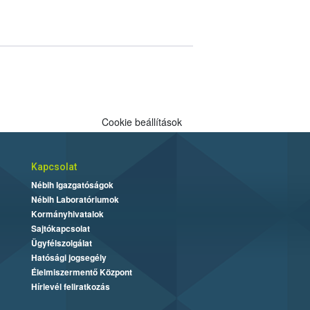
Cookie beállítások
Kapcsolat
Nébih Igazgatóságok
Nébih Laboratóriumok
Kormányhivatalok
Sajtókapcsolat
Ügyfélszolgálat
Hatósági jogsegély
Élelmiszermentő Központ
Hírlevél feliratkozás