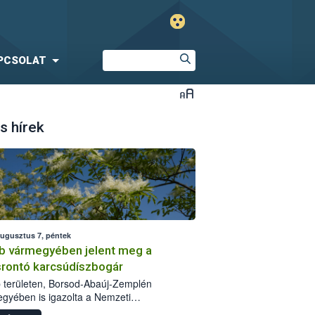
PCSOLAT
s hírek
augusztus 7, péntek
b vármegyében jelent meg a
srontó karcsúdíszbogár
 területen, Borsod-Abaúj-Zemplén
gyében is igazolta a Nemzeti
iszerlánc-biztonsági Hivatal (Nébih) a