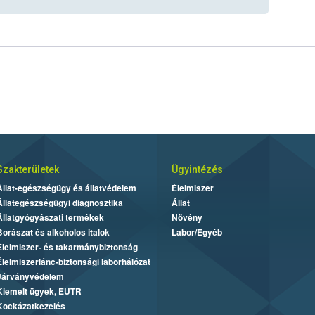
Szakterületek
Ügyintézés
Állat-egészségügy és állatvédelem
Élelmiszer
Állategészségügyi diagnosztika
Állat
Állatgyógyászati termékek
Növény
Borászat és alkoholos italok
Labor/Egyéb
Élelmiszer- és takarmánybiztonság
Élelmiszerlánc-biztonsági laborhálózat
Járványvédelem
Kiemelt ügyek, EUTR
Kockázatkezelés