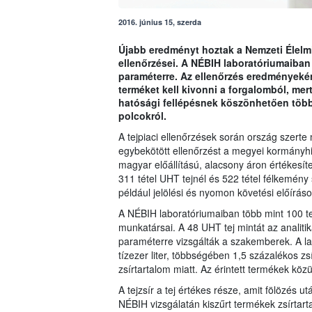
2016. június 15, szerda
Újabb eredményt hoztak a Nemzeti Élelmis
ellenőrzései. A NÉBIH laboratóriumaiban 
paraméterre. Az ellenőrzés eredményeként
terméket kell kivonni a forgalomból, mer
hatósági fellépésnek köszönhetően több t
polcokról.
A tejpiaci ellenőrzések során ország szerte
egybekötött ellenőrzést a megyei kormányh
magyar előállítású, alacsony áron értékesít
311 tétel UHT tejnél és 522 tétel félkemény 
például jelölési és nyomon követési előírások
A NÉBIH laboratóriumaiban több mint 100 tej,
munkatársai. A 48 UHT tej mintát az analiti
paraméterre vizsgálták a szakemberek. A la
tízezer liter, többségében 1,5 százalékos zs
zsírtartalom miatt. Az érintett termékek közü
A tejzsír a tej értékes része, amit fölözés ut
NÉBIH vizsgálatán kiszűrt termékek zsírtart