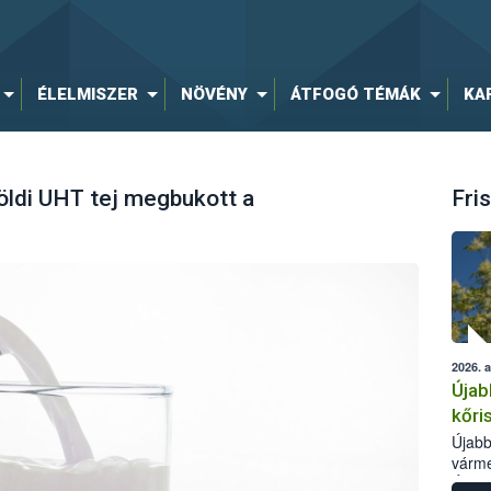
ÉLELMISZER
NÖVÉNY
ÁTFOGÓ TÉMÁK
KA
földi UHT tej megbukott a
Fris
2026. 
Újab
kőri
Újabb
várme
Élelm