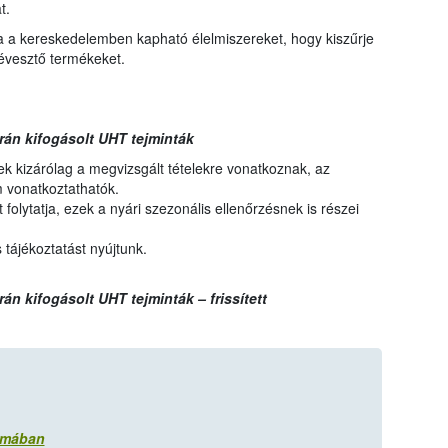
t.
a a kereskedelemben kapható élelmiszereket, hogy kiszűrje
évesztő termékeket.
orán kifogásolt UHT tejminták
k kizárólag a megvizsgált tételekre vonatkoznak, az
m vonatkoztathatók.
folytatja, ezek a nyári szezonális ellenőrzésnek is részei
tájékoztatást nyújtunk.
rán kifogásolt UHT tejminták – frissített
ormában